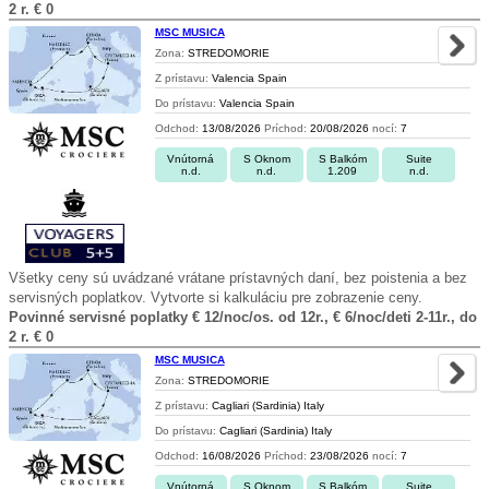
2 r. € 0
MSC MUSICA
Zona:
STREDOMORIE
Z prístavu:
Valencia Spain
Do prístavu:
Valencia Spain
Odchod:
13/08/2026
Príchod:
20/08/2026
nocí:
7
Vnútorná
S Oknom
S Balkóm
Suite
n.d.
n.d.
1.209
n.d.
Všetky ceny sú uvádzané vrátane prístavných daní, bez poistenia a bez
servisných poplatkov. Vytvorte si kalkuláciu pre zobrazenie ceny.
Povinné servisné poplatky € 12/noc/os. od 12r., € 6/noc/deti 2-11r., do
2 r. € 0
MSC MUSICA
Zona:
STREDOMORIE
Z prístavu:
Cagliari (Sardinia) Italy
Do prístavu:
Cagliari (Sardinia) Italy
Odchod:
16/08/2026
Príchod:
23/08/2026
nocí:
7
Vnútorná
S Oknom
S Balkóm
Suite