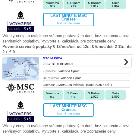
Vnútorná
S Oknom
S Balkóm
Suite
839
949
1.019
1.869
LAST MINUTE MSC
Cruises
last minute cena
Všetky ceny sú uvádzané vrátane prístavných daní, bez poistenia a bez
servisných poplatkov. Vytvorte si kalkuláciu pre zobrazenie ceny.
Povinné servisné poplatky € 12/noc/os. od 12r., € 6/noc/deti 2-11r., do
2 r. € 0
MSC MUSICA
Zona:
STREDOMORIE
Z prístavu:
Valencia Spain
Do prístavu:
Valencia Spain
Odchod:
03/09/2026
Príchod:
10/09/2026
nocí:
7
Vnútorná
S Oknom
S Balkóm
Suite
n.d.
n.d.
1.029
1.809
LAST MINUTE MSC
Cruises
last minute cena
Všetky ceny sú uvádzané vrátane prístavných daní, bez poistenia a bez
servisných poplatkov. Vytvorte si kalkuláciu pre zobrazenie ceny.