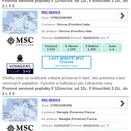
Povinné servisné poplatky € 12/noc/os. od 12r., € 6/noc/deti 2-11r., do
2 r. € 0
MSC MUSICA
Zona:
STREDOMORIE
Z prístavu:
Génova (Portofino) Italia
Do prístavu:
Génova (Portofino) Italia
Odchod:
01/09/2026
Príchod:
08/09/2026
nocí:
7
Vnútorná
S Oknom
S Balkóm
Suite
1.019
1.159
1.209
n.d.
LAST MINUTE MSC
Cruises
last minute cena
Všetky ceny sú uvádzané vrátane prístavných daní, bez poistenia a bez
servisných poplatkov. Vytvorte si kalkuláciu pre zobrazenie ceny.
Povinné servisné poplatky € 12/noc/os. od 12r., € 6/noc/deti 2-11r., do
2 r. € 0
MSC MUSICA
Zona:
STREDOMORIE
Z prístavu:
Marsiglia (Provenza) Francia
Do prístavu:
Marsiglia (Provenza) Francia
Odchod:
02/09/2026
Príchod:
09/09/2026
nocí:
7