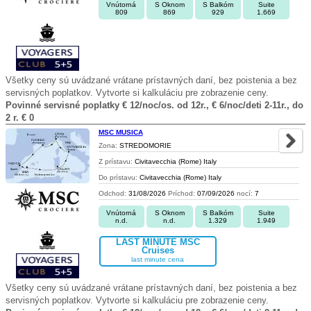
Vnútorná
S Oknom
S Balkóm
Suite
809
869
929
1.669
Všetky ceny sú uvádzané vrátane prístavných daní, bez poistenia a bez
servisných poplatkov. Vytvorte si kalkuláciu pre zobrazenie ceny.
Povinné servisné poplatky € 12/noc/os. od 12r., € 6/noc/deti 2-11r., do
2 r. € 0
MSC MUSICA
Zona:
STREDOMORIE
Z prístavu:
Civitavecchia (Rome) Italy
Do prístavu:
Civitavecchia (Rome) Italy
Odchod:
31/08/2026
Príchod:
07/09/2026
nocí:
7
Vnútorná
S Oknom
S Balkóm
Suite
n.d.
n.d.
1.329
1.949
LAST MINUTE MSC
Cruises
last minute cena
Všetky ceny sú uvádzané vrátane prístavných daní, bez poistenia a bez
servisných poplatkov. Vytvorte si kalkuláciu pre zobrazenie ceny.