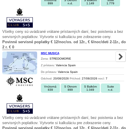
Vnútorná
S Oknom
S Balkóm
Suite
899
n.d.
1.149
1.779
Všetky ceny sú uvádzané vrátane prístavných daní, bez poistenia a bez
servisných poplatkov. Vytvorte si kalkuláciu pre zobrazenie ceny.
Povinné servisné poplatky € 12/noc/os. od 12r., € 6/noc/deti 2-11r., do
2 r. € 0
MSC MUSICA
Zona:
STREDOMORIE
Z prístavu:
Valencia Spain
Do prístavu:
Valencia Spain
Odchod:
20/08/2026
Príchod:
27/08/2026
nocí:
7
Vnútorná
S Oknom
S Balkóm
Suite
839
899
1.049
n.d.
Všetky ceny sú uvádzané vrátane prístavných daní, bez poistenia a bez
servisných poplatkov. Vytvorte si kalkuláciu pre zobrazenie ceny.
Povinné servisné poplatky € 12/noc/os. od 12r., € 6/noc/deti 2-11r., do