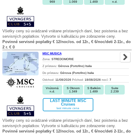
969
1.069
1.469
n.d.
Všetky ceny sú uvádzané vrátane prístavných daní, bez poistenia a bez
servisných poplatkov. Vytvorte si kalkuláciu pre zobrazenie ceny.
Povinné servisné poplatky € 12/noc/os. od 12r., € 6/noc/deti 2-11r., do
2 r. € 0
MSC MUSICA
Zona:
STREDOMORIE
Z prístavu:
Génova (Portofino) Italia
Do prístavu:
Génova (Portofino) Italia
Odchod:
11/08/2026
Príchod:
18/08/2026
nocí:
7
Vnútorná
S Oknom
S Balkóm
Suite
n.d.
1.349
1.489
2.239
LAST MINUTE MSC
Cruises
last minute cena
Všetky ceny sú uvádzané vrátane prístavných daní, bez poistenia a bez
servisných poplatkov. Vytvorte si kalkuláciu pre zobrazenie ceny.
Povinné servisné poplatky € 12/noc/os. od 12r., € 6/noc/deti 2-11r., do