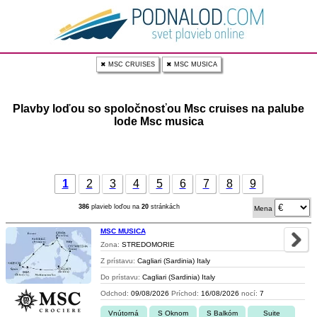
✖ MSC CRUISES
✖ MSC MUSICA
Plavby loďou so spoločnosťou Msc cruises na palube
lode Msc musica
1
2
3
4
5
6
7
8
9
386
plavieb loďou na
20
stránkách
Mena
MSC MUSICA
Zona:
STREDOMORIE
Z prístavu:
Cagliari (Sardinia) Italy
Do prístavu:
Cagliari (Sardinia) Italy
Odchod:
09/08/2026
Príchod:
16/08/2026
nocí:
7
Vnútorná
S Oknom
S Balkóm
Suite