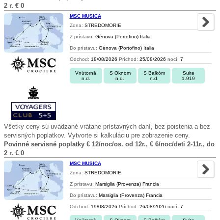
2 r. € 0
MSC MUSICA
Zona:
STREDOMORIE
Z prístavu:
Génova (Portofino) Italia
Do prístavu:
Génova (Portofino) Italia
Odchod:
18/08/2026
Príchod:
25/08/2026
nocí:
7
Vnútorná
S Oknom
S Balkóm
Suite
n.d.
n.d.
n.d.
1.919
Všetky ceny sú uvádzané vrátane prístavných daní, bez poistenia a bez
servisných poplatkov. Vytvorte si kalkuláciu pre zobrazenie ceny.
Povinné servisné poplatky € 12/noc/os. od 12r., € 6/noc/deti 2-11r., do
2 r. € 0
MSC MUSICA
Zona:
STREDOMORIE
Z prístavu:
Marsiglia (Provenza) Francia
Do prístavu:
Marsiglia (Provenza) Francia
Odchod:
19/08/2026
Príchod:
26/08/2026
nocí:
7