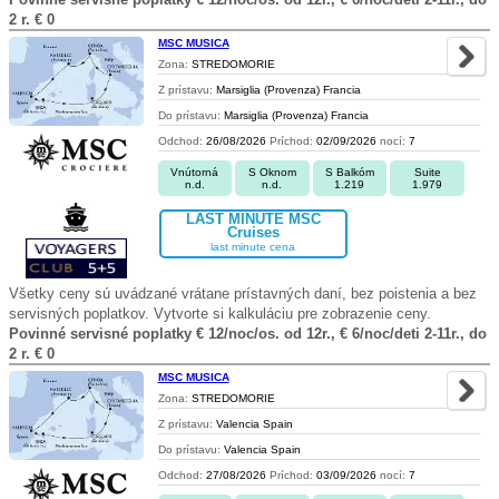
2 r. € 0
MSC MUSICA
Zona:
STREDOMORIE
Z prístavu:
Marsiglia (Provenza) Francia
Do prístavu:
Marsiglia (Provenza) Francia
Odchod:
26/08/2026
Príchod:
02/09/2026
nocí:
7
Vnútorná
S Oknom
S Balkóm
Suite
n.d.
n.d.
1.219
1.979
LAST MINUTE MSC
Cruises
last minute cena
Všetky ceny sú uvádzané vrátane prístavných daní, bez poistenia a bez
servisných poplatkov. Vytvorte si kalkuláciu pre zobrazenie ceny.
Povinné servisné poplatky € 12/noc/os. od 12r., € 6/noc/deti 2-11r., do
2 r. € 0
MSC MUSICA
Zona:
STREDOMORIE
Z prístavu:
Valencia Spain
Do prístavu:
Valencia Spain
Odchod:
27/08/2026
Príchod:
03/09/2026
nocí:
7