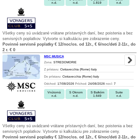
n.d.
n.d.
1.819
n.d.
Všetky ceny sú uvádzané vrátane prístavných daní, bez poistenia a bez
servisných poplatkov. Vytvorte si kalkuláciu pre zobrazenie ceny.
Povinné servisné poplatky € 12/noc/os. od 12r., € 6/noc/deti 2-11r., do
2 r. € 0
MSC MUSICA
Zona:
STREDOMORIE
Z prístavu:
Civitavecchia (Rome) Italy
Do prístavu:
Civitavecchia (Rome) Italy
Odchod:
17/08/2026
Príchod:
24/08/2026
nocí:
7
Vnútorná
S Oknom
S Balkóm
Suite
n.d.
n.d.
1.649
n.d.
Všetky ceny sú uvádzané vrátane prístavných daní, bez poistenia a bez
servisných poplatkov. Vytvorte si kalkuláciu pre zobrazenie ceny.
Povinné servisné poplatky € 12/noc/os. od 12r., € 6/noc/deti 2-11r., do