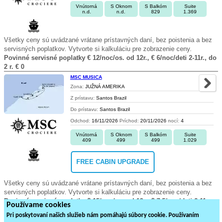
Vnútorná
S Oknom
S Balkóm
Suite
n.d.
n.d.
829
1.369
Všetky ceny sú uvádzané vrátane prístavných daní, bez poistenia a bez
servisných poplatkov. Vytvorte si kalkuláciu pre zobrazenie ceny.
Povinné servisné poplatky € 12/noc/os. od 12r., € 6/noc/deti 2-11r., do
2 r. € 0
MSC MUSICA
Zona:
JUŽNÁ AMERIKA
Z prístavu:
Santos Brazil
Do prístavu:
Santos Brazil
Odchod:
16/11/2026
Príchod:
20/11/2026
nocí:
4
Vnútorná
S Oknom
S Balkóm
Suite
409
499
499
1.029
FREE CABIN UPGRADE
Všetky ceny sú uvádzané vrátane prístavných daní, bez poistenia a bez
servisných poplatkov. Vytvorte si kalkuláciu pre zobrazenie ceny.
Povinné servisné poplatky $ 15/noc/os. od 12r., $ 7,5/noc/deti 2-11r.,
Používame cookies
do 2 r. $ 0
Pri poskytovaní našich služieb nám pomáhajú súbory cookie. Používaním