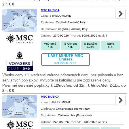
2 r. € 0
MSC MUSICA
Zona:
STREDOMORIE
Z prístavu:
Cagliari (Sardinia) Italy
Do prístavu:
Cagliari (Sardinia) Italy
Odchod:
23/08/2026
Príchod:
30/08/2026
nocí:
7
Vnútorná
S Oknom
S Balkóm
Suite
n.d.
n.d.
1.349
n.d.
LAST MINUTE MSC
Cruises
last minute cena
Všetky ceny sú uvádzané vrátane prístavných daní, bez poistenia a bez
servisných poplatkov. Vytvorte si kalkuláciu pre zobrazenie ceny.
Povinné servisné poplatky € 12/noc/os. od 12r., € 6/noc/deti 2-11r., do
2 r. € 0
MSC MUSICA
Zona:
STREDOMORIE
Z prístavu:
Civitavecchia (Rome) Italy
Do prístavu:
Civitavecchia (Rome) Italy
Odchod:
24/08/2026
Príchod:
31/08/2026
nocí:
7