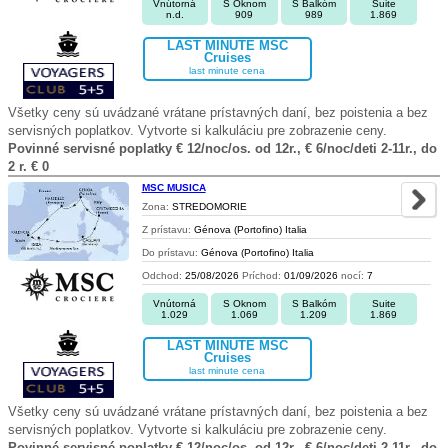
Vnútorná
S Oknom
S Balkóm
Suite
n.d.
909
989
1.869
LAST MINUTE MSC
Cruises
last minute cena
Všetky ceny sú uvádzané vrátane prístavných daní, bez poistenia a bez
servisných poplatkov. Vytvorte si kalkuláciu pre zobrazenie ceny.
Povinné servisné poplatky € 12/noc/os. od 12r., € 6/noc/deti 2-11r., do
2 r. € 0
MSC MUSICA
Zona:
STREDOMORIE
Z prístavu:
Génova (Portofino) Italia
Do prístavu:
Génova (Portofino) Italia
Odchod:
25/08/2026
Príchod:
01/09/2026
nocí:
7
Vnútorná
S Oknom
S Balkóm
Suite
1.029
1.069
1.209
1.869
LAST MINUTE MSC
Cruises
last minute cena
Všetky ceny sú uvádzané vrátane prístavných daní, bez poistenia a bez
servisných poplatkov. Vytvorte si kalkuláciu pre zobrazenie ceny.
Povinné servisné poplatky € 12/noc/os. od 12r., € 6/noc/deti 2-11r., do