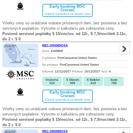
Early booking MSC
Cruises
včasná rezervácia za skvelé ceny
Všetky ceny sú uvádzané vrátane prístavných daní, bez poistenia a bez
servisných poplatkov. Vytvorte si kalkuláciu pre zobrazenie ceny.
Povinné servisné poplatky $ 15/noc/os. od 12r., $ 7,5/noc/deti 2-11r.,
do 2 r. $ 0
MSC GRANDIOSA
Zona:
KARIBIK
Z prístavu:
PortCanaveral United States
Do prístavu:
PortCanaveral United States
Odchod:
12/12/2027
Príchod:
16/12/2027
nocí:
4
Vnútorná
S Oknom
S Balkóm
Suite
319
369
419
789
Early booking MSC
Cruises
včasná rezervácia za skvelé ceny
Všetky ceny sú uvádzané vrátane prístavných daní, bez poistenia a bez
servisných poplatkov. Vytvorte si kalkuláciu pre zobrazenie ceny.
Povinné servisné poplatky $ 15/noc/os. od 12r., $ 7,5/noc/deti 2-11r.,
do 2 r. $ 0
MSC GRANDIOSA