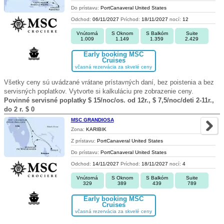
Do prístavu:
PortCanaveral United States
Odchod:
06/11/2027
Príchod:
18/11/2027
nocí:
12
Vnútorná
S Oknom
S Balkóm
Suite
1.009
1.149
1.359
2.429
Early booking MSC
Cruises
včasná rezervácia za skvelé ceny
Všetky ceny sú uvádzané vrátane prístavných daní, bez poistenia a bez
servisných poplatkov. Vytvorte si kalkuláciu pre zobrazenie ceny.
Povinné servisné poplatky $ 15/noc/os. od 12r., $ 7,5/noc/deti 2-11r.,
do 2 r. $ 0
MSC GRANDIOSA
Zona:
KARIBIK
Z prístavu:
PortCanaveral United States
Do prístavu:
PortCanaveral United States
Odchod:
14/11/2027
Príchod:
18/11/2027
nocí:
4
Vnútorná
S Oknom
S Balkóm
Suite
329
389
439
789
Early booking MSC
Cruises
včasná rezervácia za skvelé ceny