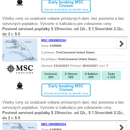
Early booking MSC
Cruises
včasná rezervácia za skvelé ceny
Všetky ceny sú uvádzané vrátane prístavných daní, bez poistenia a bez
servisných poplatkov. Vytvorte si kalkuláciu pre zobrazenie ceny.
Povinné servisné poplatky $ 15/noc/os. od 12r., $ 7,5/noc/deti 2-11r.,
do 2 r. $ 0
MSC GRANDIOSA
Zona:
KARIBIK
Z prístavu:
PortCanaveral United States
Do prístavu:
PortCanaveral United States
Odchod:
23/10/2027
Príchod:
30/10/2027
nocí:
7
Vnútorná
S Oknom
S Balkóm
Suite
469
589
669
1.319
Early booking MSC
Cruises
včasná rezervácia za skvelé ceny
Všetky ceny sú uvádzané vrátane prístavných daní, bez poistenia a bez
servisných poplatkov. Vytvorte si kalkuláciu pre zobrazenie ceny.
Povinné servisné poplatky $ 15/noc/os. od 12r., $ 7,5/noc/deti 2-11r.,
do 2 r. $ 0
MSC GRANDIOSA
Zona:
KARIBIK