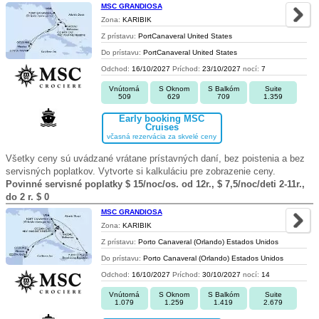
MSC GRANDIOSA
Zona:
KARIBIK
Z prístavu:
PortCanaveral United States
Do prístavu:
PortCanaveral United States
Odchod:
16/10/2027
Príchod:
23/10/2027
nocí:
7
Vnútorná
S Oknom
S Balkóm
Suite
509
629
709
1.359
Early booking MSC
Cruises
včasná rezervácia za skvelé ceny
Všetky ceny sú uvádzané vrátane prístavných daní, bez poistenia a bez
servisných poplatkov. Vytvorte si kalkuláciu pre zobrazenie ceny.
Povinné servisné poplatky $ 15/noc/os. od 12r., $ 7,5/noc/deti 2-11r.,
do 2 r. $ 0
MSC GRANDIOSA
Zona:
KARIBIK
Z prístavu:
Porto Canaveral (Orlando) Estados Unidos
Do prístavu:
Porto Canaveral (Orlando) Estados Unidos
Odchod:
16/10/2027
Príchod:
30/10/2027
nocí:
14
Vnútorná
S Oknom
S Balkóm
Suite
1.079
1.259
1.419
2.679