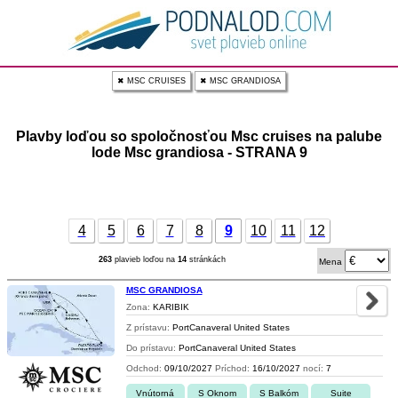
✖ MSC CRUISES
✖ MSC GRANDIOSA
Plavby loďou so spoločnosťou Msc cruises na palube
lode Msc grandiosa - STRANA 9
4
5
6
7
8
9
10
11
12
263
plavieb loďou na
14
stránkách
Mena
MSC GRANDIOSA
Zona:
KARIBIK
Z prístavu:
PortCanaveral United States
Do prístavu:
PortCanaveral United States
Odchod:
09/10/2027
Príchod:
16/10/2027
nocí:
7
Vnútorná
S Oknom
S Balkóm
Suite