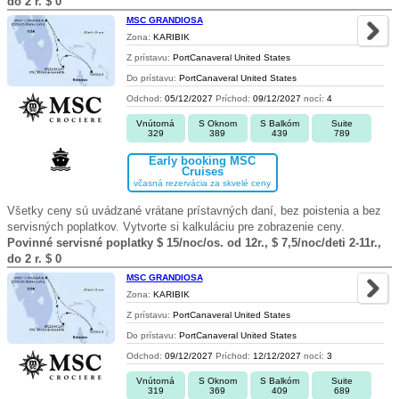
do 2 r. $ 0
MSC GRANDIOSA
Zona:
KARIBIK
Z prístavu:
PortCanaveral United States
Do prístavu:
PortCanaveral United States
Odchod:
05/12/2027
Príchod:
09/12/2027
nocí:
4
Vnútorná
S Oknom
S Balkóm
Suite
329
389
439
789
Early booking MSC
Cruises
včasná rezervácia za skvelé ceny
Všetky ceny sú uvádzané vrátane prístavných daní, bez poistenia a bez
servisných poplatkov. Vytvorte si kalkuláciu pre zobrazenie ceny.
Povinné servisné poplatky $ 15/noc/os. od 12r., $ 7,5/noc/deti 2-11r.,
do 2 r. $ 0
MSC GRANDIOSA
Zona:
KARIBIK
Z prístavu:
PortCanaveral United States
Do prístavu:
PortCanaveral United States
Odchod:
09/12/2027
Príchod:
12/12/2027
nocí:
3
Vnútorná
S Oknom
S Balkóm
Suite
319
369
409
689