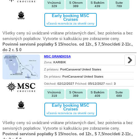
Vnútorná
S Oknom
S Balkóm
Suite
329
389
439
789
Early booking MSC
Cruises
včasná rezervácia za skvelé ceny
Všetky ceny sú uvádzané vrátane prístavných daní, bez poistenia a bez
servisných poplatkov. Vytvorte si kalkuláciu pre zobrazenie ceny.
Povinné servisné poplatky $ 15/noc/os. od 12r., $ 7,5/noc/deti 2-11r.,
do 2 r. $ 0
MSC GRANDIOSA
Zona:
KARIBIK
Z prístavu:
PortCanaveral United States
Do prístavu:
PortCanaveral United States
Odchod:
02/12/2027
Príchod:
05/12/2027
nocí:
3
Vnútorná
S Oknom
S Balkóm
Suite
319
369
409
689
Early booking MSC
Cruises
včasná rezervácia za skvelé ceny
Všetky ceny sú uvádzané vrátane prístavných daní, bez poistenia a bez
servisných poplatkov. Vytvorte si kalkuláciu pre zobrazenie ceny.
Povinné servisné poplatky $ 15/noc/os. od 12r., $ 7,5/noc/deti 2-11r.,