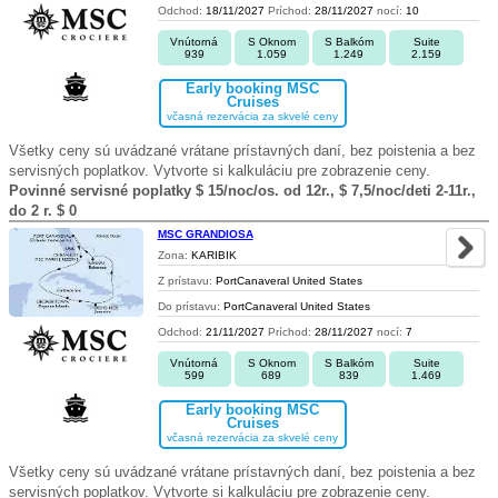
Odchod:
18/11/2027
Príchod:
28/11/2027
nocí:
10
Vnútorná
S Oknom
S Balkóm
Suite
939
1.059
1.249
2.159
Early booking MSC
Cruises
včasná rezervácia za skvelé ceny
Všetky ceny sú uvádzané vrátane prístavných daní, bez poistenia a bez
servisných poplatkov. Vytvorte si kalkuláciu pre zobrazenie ceny.
Povinné servisné poplatky $ 15/noc/os. od 12r., $ 7,5/noc/deti 2-11r.,
do 2 r. $ 0
MSC GRANDIOSA
Zona:
KARIBIK
Z prístavu:
PortCanaveral United States
Do prístavu:
PortCanaveral United States
Odchod:
21/11/2027
Príchod:
28/11/2027
nocí:
7
Vnútorná
S Oknom
S Balkóm
Suite
599
689
839
1.469
Early booking MSC
Cruises
včasná rezervácia za skvelé ceny
Všetky ceny sú uvádzané vrátane prístavných daní, bez poistenia a bez
servisných poplatkov. Vytvorte si kalkuláciu pre zobrazenie ceny.