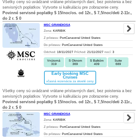
Všetky ceny sú uvádzané vrátane prístavných daní, bez poistenia a bez
servisných poplatkov. Vytvorte si kalkuláciu pre zobrazenie ceny.
Povinné servisné poplatky $ 15/noc/os. od 12r., $ 7,5/noc/deti 2-11r.,
do 2 r. $ 0
MSC GRANDIOSA
Zona:
KARIBIK
Z prístavu:
PortCanaveral United States
Do prístavu:
PortCanaveral United States
Odchod:
18/11/2027
Príchod:
21/11/2027
nocí:
3
Vnútorná
S Oknom
S Balkóm
Suite
319
369
409
689
Early booking MSC
Cruises
včasná rezervácia za skvelé ceny
Všetky ceny sú uvádzané vrátane prístavných daní, bez poistenia a bez
servisných poplatkov. Vytvorte si kalkuláciu pre zobrazenie ceny.
Povinné servisné poplatky $ 15/noc/os. od 12r., $ 7,5/noc/deti 2-11r.,
do 2 r. $ 0
MSC GRANDIOSA
Zona:
KARIBIK
Z prístavu:
PortCanaveral United States
Do prístavu:
PortCanaveral United States