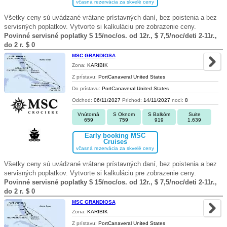
včasná rezervácia za skvelé ceny
Všetky ceny sú uvádzané vrátane prístavných daní, bez poistenia a bez
servisných poplatkov. Vytvorte si kalkuláciu pre zobrazenie ceny.
Povinné servisné poplatky $ 15/noc/os. od 12r., $ 7,5/noc/deti 2-11r.,
do 2 r. $ 0
MSC GRANDIOSA
Zona:
KARIBIK
Z prístavu:
PortCanaveral United States
Do prístavu:
PortCanaveral United States
Odchod:
06/11/2027
Príchod:
14/11/2027
nocí:
8
Vnútorná
S Oknom
S Balkóm
Suite
659
759
919
1.639
Early booking MSC
Cruises
včasná rezervácia za skvelé ceny
Všetky ceny sú uvádzané vrátane prístavných daní, bez poistenia a bez
servisných poplatkov. Vytvorte si kalkuláciu pre zobrazenie ceny.
Povinné servisné poplatky $ 15/noc/os. od 12r., $ 7,5/noc/deti 2-11r.,
do 2 r. $ 0
MSC GRANDIOSA
Zona:
KARIBIK
Z prístavu:
PortCanaveral United States