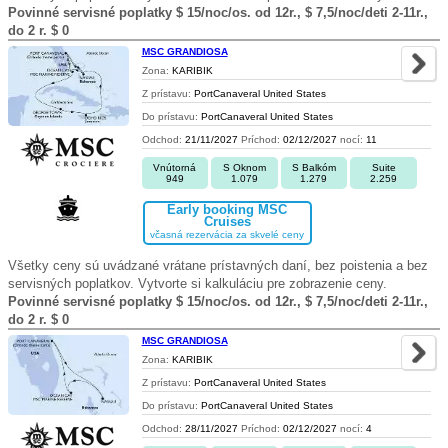
Povinné servisné poplatky $ 15/noc/os. od 12r., $ 7,5/noc/deti 2-11r.,
do 2 r. $ 0
MSC GRANDIOSA
Zona:
KARIBIK
Z prístavu:
PortCanaveral United States
Do prístavu:
PortCanaveral United States
Odchod:
21/11/2027
Príchod:
02/12/2027
nocí:
11
Vnútorná
S Oknom
S Balkóm
Suite
949
1.079
1.279
2.259
Early booking MSC
Cruises
včasná rezervácia za skvelé ceny
Všetky ceny sú uvádzané vrátane prístavných daní, bez poistenia a bez
servisných poplatkov. Vytvorte si kalkuláciu pre zobrazenie ceny.
Povinné servisné poplatky $ 15/noc/os. od 12r., $ 7,5/noc/deti 2-11r.,
do 2 r. $ 0
MSC GRANDIOSA
Zona:
KARIBIK
Z prístavu:
PortCanaveral United States
Do prístavu:
PortCanaveral United States
Odchod:
28/11/2027
Príchod:
02/12/2027
nocí:
4