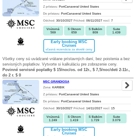
Z prístavu:
PortCanaveral United States
Do prístavu:
PortCanaveral United States
Odchod:
30/10/2027
Príchod:
06/11/2027
nocí:
7
Vnútorná
S Oknom
S Balkóm
Suite
569
659
809
1.439
Early booking MSC
Cruises
včasná rezervácia za skvelé ceny
Všetky ceny sú uvádzané vrátane prístavných daní, bez poistenia a bez
servisných poplatkov. Vytvorte si kalkuláciu pre zobrazenie ceny.
Povinné servisné poplatky $ 15/noc/os. od 12r., $ 7,5/noc/deti 2-11r.,
do 2 r. $ 0
MSC GRANDIOSA
Zona:
KARIBIK
Z prístavu:
PortCanaveral United States
Do prístavu:
PortCanaveral United States
Odchod:
30/10/2027
Príchod:
14/11/2027
nocí:
15
Vnútorná
S Oknom
S Balkóm
Suite
1.249
1.419
1.729
3.079
Early booking MSC
Cruises