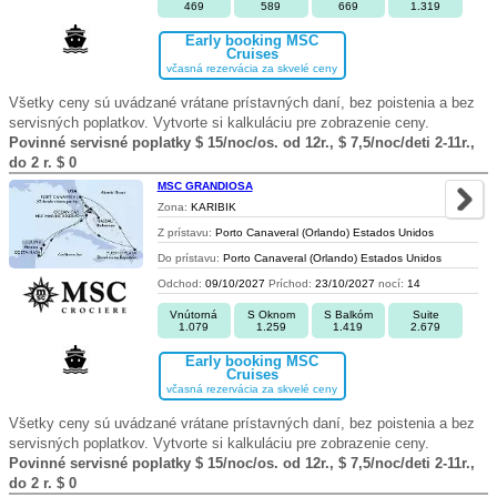
469
589
669
1.319
Early booking MSC
Cruises
včasná rezervácia za skvelé ceny
Všetky ceny sú uvádzané vrátane prístavných daní, bez poistenia a bez
servisných poplatkov. Vytvorte si kalkuláciu pre zobrazenie ceny.
Povinné servisné poplatky $ 15/noc/os. od 12r., $ 7,5/noc/deti 2-11r.,
do 2 r. $ 0
MSC GRANDIOSA
Zona:
KARIBIK
Z prístavu:
Porto Canaveral (Orlando) Estados Unidos
Do prístavu:
Porto Canaveral (Orlando) Estados Unidos
Odchod:
09/10/2027
Príchod:
23/10/2027
nocí:
14
Vnútorná
S Oknom
S Balkóm
Suite
1.079
1.259
1.419
2.679
Early booking MSC
Cruises
včasná rezervácia za skvelé ceny
Všetky ceny sú uvádzané vrátane prístavných daní, bez poistenia a bez
servisných poplatkov. Vytvorte si kalkuláciu pre zobrazenie ceny.
Povinné servisné poplatky $ 15/noc/os. od 12r., $ 7,5/noc/deti 2-11r.,
do 2 r. $ 0