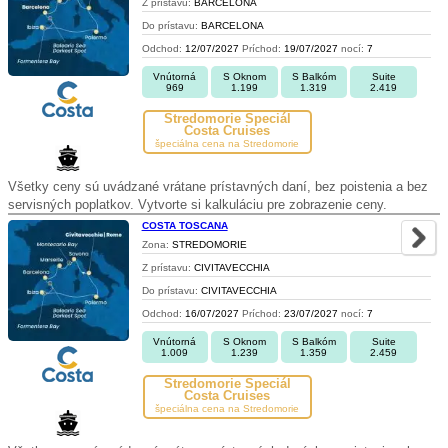
Z prístavu:
BARCELONA
Do prístavu:
BARCELONA
Odchod:
12/07/2027
Príchod:
19/07/2027
nocí:
7
Vnútorná
S Oknom
S Balkóm
Suite
969
1.199
1.319
2.419
Stredomorie Špeciál
Costa Cruises
špeciálna cena na Stredomorie
Všetky ceny sú uvádzané vrátane prístavných daní, bez poistenia a bez
servisných poplatkov. Vytvorte si kalkuláciu pre zobrazenie ceny.
COSTA TOSCANA
Zona:
STREDOMORIE
Z prístavu:
CIVITAVECCHIA
Do prístavu:
CIVITAVECCHIA
Odchod:
16/07/2027
Príchod:
23/07/2027
nocí:
7
Vnútorná
S Oknom
S Balkóm
Suite
1.009
1.239
1.359
2.459
Stredomorie Špeciál
Costa Cruises
špeciálna cena na Stredomorie