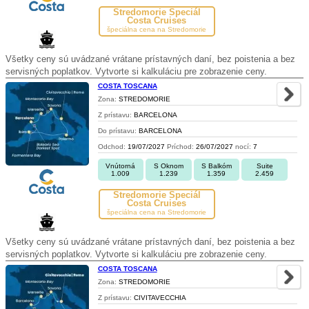
Stredomorie Špeciál
Costa Cruises
špeciálna cena na Stredomorie
Všetky ceny sú uvádzané vrátane prístavných daní, bez poistenia a bez
servisných poplatkov. Vytvorte si kalkuláciu pre zobrazenie ceny.
COSTA TOSCANA
Zona:
STREDOMORIE
Z prístavu:
BARCELONA
Do prístavu:
BARCELONA
Odchod:
19/07/2027
Príchod:
26/07/2027
nocí:
7
Vnútorná
S Oknom
S Balkóm
Suite
1.009
1.239
1.359
2.459
Stredomorie Špeciál
Costa Cruises
špeciálna cena na Stredomorie
Všetky ceny sú uvádzané vrátane prístavných daní, bez poistenia a bez
servisných poplatkov. Vytvorte si kalkuláciu pre zobrazenie ceny.
COSTA TOSCANA
Zona:
STREDOMORIE
Z prístavu:
CIVITAVECCHIA