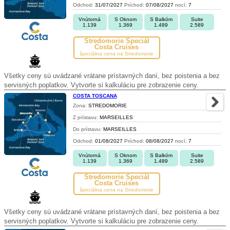
Odchod:
31/07/2027
Príchod:
07/08/2027
nocí:
7
Vnútorná
S Oknom
S Balkóm
Suite
1.139
1.369
1.489
2.589
Stredomorie Špeciál
Costa Cruises
špeciálna cena na Stredomorie
Všetky ceny sú uvádzané vrátane prístavných daní, bez poistenia a bez
servisných poplatkov. Vytvorte si kalkuláciu pre zobrazenie ceny.
COSTA TOSCANA
Zona:
STREDOMORIE
Z prístavu:
MARSEILLES
Do prístavu:
MARSEILLES
Odchod:
01/08/2027
Príchod:
08/08/2027
nocí:
7
Vnútorná
S Oknom
S Balkóm
Suite
1.139
1.369
1.489
2.589
Stredomorie Špeciál
Costa Cruises
špeciálna cena na Stredomorie
Všetky ceny sú uvádzané vrátane prístavných daní, bez poistenia a bez
servisných poplatkov. Vytvorte si kalkuláciu pre zobrazenie ceny.