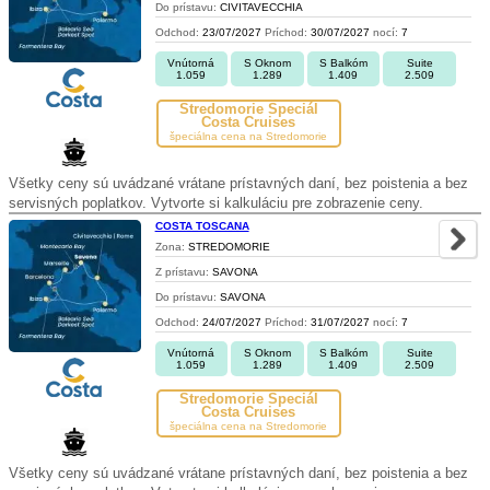
Do prístavu:
CIVITAVECCHIA
Odchod:
23/07/2027
Príchod:
30/07/2027
nocí:
7
Vnútorná
S Oknom
S Balkóm
Suite
1.059
1.289
1.409
2.509
Stredomorie Špeciál
Costa Cruises
špeciálna cena na Stredomorie
Všetky ceny sú uvádzané vrátane prístavných daní, bez poistenia a bez
servisných poplatkov. Vytvorte si kalkuláciu pre zobrazenie ceny.
COSTA TOSCANA
Zona:
STREDOMORIE
Z prístavu:
SAVONA
Do prístavu:
SAVONA
Odchod:
24/07/2027
Príchod:
31/07/2027
nocí:
7
Vnútorná
S Oknom
S Balkóm
Suite
1.059
1.289
1.409
2.509
Stredomorie Špeciál
Costa Cruises
špeciálna cena na Stredomorie
Všetky ceny sú uvádzané vrátane prístavných daní, bez poistenia a bez