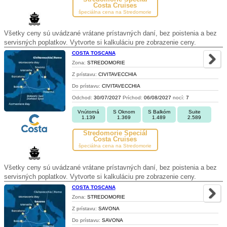
Costa Cruises
špeciálna cena na Stredomorie
Všetky ceny sú uvádzané vrátane prístavných daní, bez poistenia a bez
servisných poplatkov. Vytvorte si kalkuláciu pre zobrazenie ceny.
COSTA TOSCANA
Zona:
STREDOMORIE
Z prístavu:
CIVITAVECCHIA
Do prístavu:
CIVITAVECCHIA
Odchod:
30/07/2027
Príchod:
06/08/2027
nocí:
7
Vnútorná
S Oknom
S Balkóm
Suite
1.139
1.369
1.489
2.589
Stredomorie Špeciál
Costa Cruises
špeciálna cena na Stredomorie
Všetky ceny sú uvádzané vrátane prístavných daní, bez poistenia a bez
servisných poplatkov. Vytvorte si kalkuláciu pre zobrazenie ceny.
COSTA TOSCANA
Zona:
STREDOMORIE
Z prístavu:
SAVONA
Do prístavu:
SAVONA