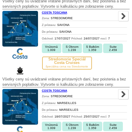
Všetky ceny sú uvádzané vrátane prístavných daní, bez poistenia a bez
servisných poplatkov. Vytvorte si kalkuláciu pre zobrazenie ceny.
COSTA TOSCANA
Zona:
STREDOMORIE
Z prístavu:
SAVONA
Do prístavu:
SAVONA
Odchod:
17/07/2027
Príchod:
24/07/2027
nocí:
7
Vnútorná
S Oknom
S Balkóm
Suite
1.009
1.239
1.359
2.459
Stredomorie Špeciál
Costa Cruises
špeciálna cena na Stredomorie
Všetky ceny sú uvádzané vrátane prístavných daní, bez poistenia a bez
servisných poplatkov. Vytvorte si kalkuláciu pre zobrazenie ceny.
COSTA TOSCANA
Zona:
STREDOMORIE
Z prístavu:
MARSEILLES
Do prístavu:
MARSEILLES
Odchod:
18/07/2027
Príchod:
25/07/2027
nocí:
7
Vnútorná
S Oknom
S Balkóm
Suite
1.009
1.239
1.359
2.459