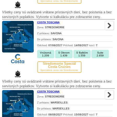
špeciálna cena na Stredomorie
Všetky ceny sú uvádzané vrátane prístavných daní, bez poistenia a bez
servisných poplatkov. Vytvorte si kalkuláciu pre zobrazenie ceny.
COSTA TOSCANA
Zona:
STREDOMORIE
Z prístavu:
SAVONA
Do prístavu:
SAVONA
Odchod:
07/08/2027
Príchod:
14/08/2027
nocí:
7
Vnútorná
S Oknom
S Balkóm
Suite
1.209
1.439
1.559
2.659
Stredomorie Špeciál
Costa Cruises
špeciálna cena na Stredomorie
Všetky ceny sú uvádzané vrátane prístavných daní, bez poistenia a bez
servisných poplatkov. Vytvorte si kalkuláciu pre zobrazenie ceny.
COSTA TOSCANA
Zona:
STREDOMORIE
Z prístavu:
MARSEILLES
Do prístavu:
MARSEILLES
Odchod:
08/08/2027
Príchod:
15/08/2027
nocí:
7