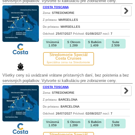
servisných poplatkov. Vytvorte si kalkuláciu pre zobrazenie ceny.
COSTA TOSCANA
Zona:
STREDOMORIE
Z prístavu:
MARSEILLES
Do prístavu:
MARSEILLES
Odchod:
25/07/2027
Príchod:
01/08/2027
nocí:
7
Vnútorná
S Oknom
S Balkóm
Suite
1.059
1.289
1.409
2.509
Stredomorie Špeciál
Costa Cruises
špeciálna cena na Stredomorie
Všetky ceny sú uvádzané vrátane prístavných daní, bez poistenia a bez
servisných poplatkov. Vytvorte si kalkuláciu pre zobrazenie ceny.
COSTA TOSCANA
Zona:
STREDOMORIE
Z prístavu:
BARCELONA
Do prístavu:
BARCELONA
Odchod:
26/07/2027
Príchod:
02/08/2027
nocí:
7
Vnútorná
S Oknom
S Balkóm
Suite
1.059
1.289
1.409
2.509
Stredomorie Špeciál