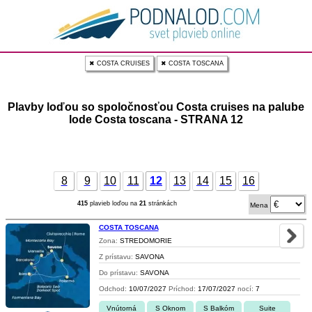
✖ COSTA CRUISES
✖ COSTA TOSCANA
Plavby loďou so spoločnosťou Costa cruises na palube
lode Costa toscana - STRANA 12
8
9
10
11
12
13
14
15
16
415
plavieb loďou na
21
stránkách
Mena
COSTA TOSCANA
Zona:
STREDOMORIE
Z prístavu:
SAVONA
Do prístavu:
SAVONA
Odchod:
10/07/2027
Príchod:
17/07/2027
nocí:
7
Vnútorná
S Oknom
S Balkóm
Suite