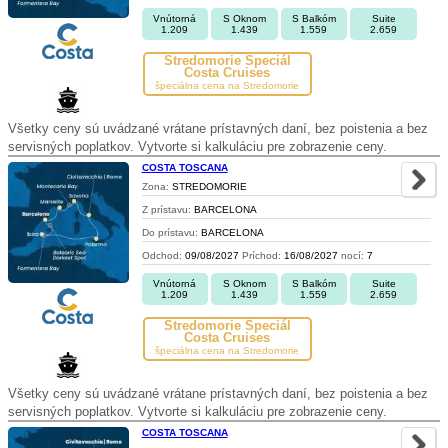
Vnútorná
S Oknom
S Balkóm
Suite
1.209
1.439
1.559
2.659
Stredomorie Špeciál
Costa Cruises
špeciálna cena na Stredomorie
Všetky ceny sú uvádzané vrátane prístavných daní, bez poistenia a bez
servisných poplatkov. Vytvorte si kalkuláciu pre zobrazenie ceny.
COSTA TOSCANA
Zona:
STREDOMORIE
Z prístavu:
BARCELONA
Do prístavu:
BARCELONA
Odchod:
09/08/2027
Príchod:
16/08/2027
nocí:
7
Vnútorná
S Oknom
S Balkóm
Suite
1.209
1.439
1.559
2.659
Stredomorie Špeciál
Costa Cruises
špeciálna cena na Stredomorie
Všetky ceny sú uvádzané vrátane prístavných daní, bez poistenia a bez
servisných poplatkov. Vytvorte si kalkuláciu pre zobrazenie ceny.
COSTA TOSCANA