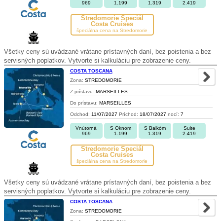
969
1.199
1.319
2.419
Stredomorie Špeciál
Costa Cruises
špeciálna cena na Stredomorie
Všetky ceny sú uvádzané vrátane prístavných daní, bez poistenia a bez
servisných poplatkov. Vytvorte si kalkuláciu pre zobrazenie ceny.
COSTA TOSCANA
Zona:
STREDOMORIE
Z prístavu:
MARSEILLES
Do prístavu:
MARSEILLES
Odchod:
11/07/2027
Príchod:
18/07/2027
nocí:
7
Vnútorná
S Oknom
S Balkóm
Suite
969
1.199
1.319
2.419
Stredomorie Špeciál
Costa Cruises
špeciálna cena na Stredomorie
Všetky ceny sú uvádzané vrátane prístavných daní, bez poistenia a bez
servisných poplatkov. Vytvorte si kalkuláciu pre zobrazenie ceny.
COSTA TOSCANA
Zona:
STREDOMORIE