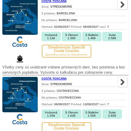
COSTA TOSCANA
Zona:
STREDOMORIE
Z prístavu:
BARCELONA
Do prístavu:
BARCELONA
Odchod:
02/08/2027
Príchod:
09/08/2027
nocí:
7
Vnútorná
S Oknom
S Balkóm
Suite
1.139
1.369
1.489
2.589
Stredomorie Špeciál
Costa Cruises
špeciálna cena na Stredomorie
Všetky ceny sú uvádzané vrátane prístavných daní, bez poistenia a bez
servisných poplatkov. Vytvorte si kalkuláciu pre zobrazenie ceny.
COSTA TOSCANA
Zona:
STREDOMORIE
Z prístavu:
CIVITAVECCHIA
Do prístavu:
CIVITAVECCHIA
Odchod:
06/08/2027
Príchod:
13/08/2027
nocí:
7
Vnútorná
S Oknom
S Balkóm
Suite
1.209
1.439
1.559
2.659
Stredomorie Špeciál
Costa Cruises