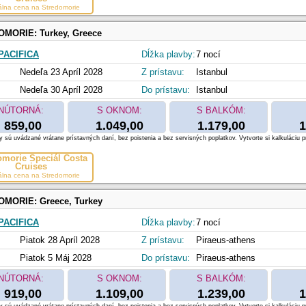
álna cena na Stredomorie
OMORIE:
Turkey, Greece
PACIFICA
Dĺžka plavby:
7 nocí
Nedeľa 23 Apríl 2028
Z prístavu:
Istanbul
Nedeľa 30 Apríl 2028
Do prístavu:
Istanbul
NÚTORNÁ:
S OKNOM:
S BALKÓM:
859,00
1.049,00
1.179,00
1
 sú uvádzané vrátane prístavných daní, bez poistenia a bez servisných poplatkov. Vytvorte si kalkuláciu p
omorie Špeciál Costa
Cruises
álna cena na Stredomorie
OMORIE:
Greece, Turkey
PACIFICA
Dĺžka plavby:
7 nocí
Piatok 28 Apríl 2028
Z prístavu:
Piraeus-athens
Piatok 5 Máj 2028
Do prístavu:
Piraeus-athens
NÚTORNÁ:
S OKNOM:
S BALKÓM:
919,00
1.109,00
1.239,00
1