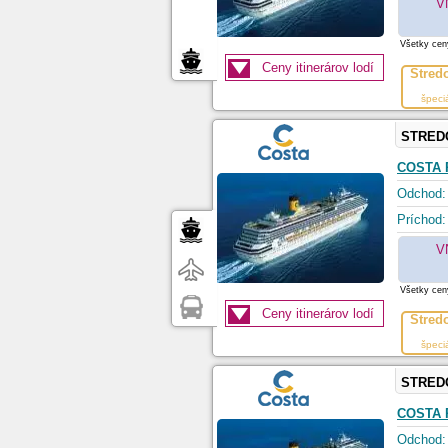
V
Všetky ceny
Ceny itinerárov lodí
Stred
špeci
STRED
COSTA 
Odchod:
Príchod:
V
Všetky ceny
Ceny itinerárov lodí
Stred
špeci
STRED
COSTA 
Odchod: