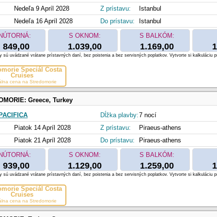
Nedeľa 9 Apríl 2028
Z prístavu:
Istanbul
Nedeľa 16 Apríl 2028
Do prístavu:
Istanbul
NÚTORNÁ:
S OKNOM:
S BALKÓM:
849,00
1.039,00
1.169,00
1
 sú uvádzané vrátane prístavných daní, bez poistenia a bez servisných poplatkov. Vytvorte si kalkuláciu p
omorie Špeciál Costa
Cruises
álna cena na Stredomorie
OMORIE:
Greece, Turkey
PACIFICA
Dĺžka plavby:
7 nocí
Piatok 14 Apríl 2028
Z prístavu:
Piraeus-athens
Piatok 21 Apríl 2028
Do prístavu:
Piraeus-athens
NÚTORNÁ:
S OKNOM:
S BALKÓM:
939,00
1.129,00
1.259,00
1
 sú uvádzané vrátane prístavných daní, bez poistenia a bez servisných poplatkov. Vytvorte si kalkuláciu p
omorie Špeciál Costa
Cruises
álna cena na Stredomorie