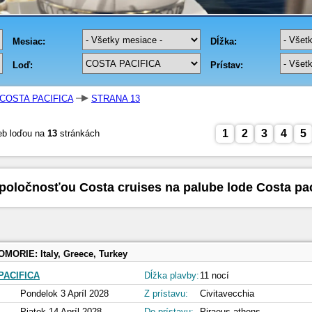
COSTA PACIFICA
STRANA 13
1
2
3
4
5
eb loďou na
13
stránkách
poločnosťou Costa cruises na palube lode Costa pa
OMORIE:
Italy, Greece, Turkey
PACIFICA
Dĺžka plavby:
11 nocí
Pondelok 3 Apríl 2028
Z prístavu:
Civitavecchia
Piatok 14 Apríl 2028
Do prístavu:
Piraeus-athens