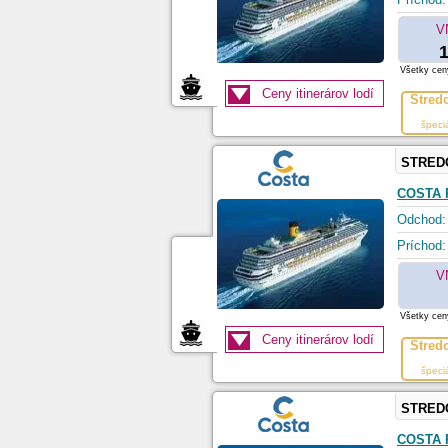
V
1
Všetky ceny
Ceny itinerárov lodí
Stred
špeci
STRED
COSTA 
Odchod:
Príchod:
V
Všetky ceny
Ceny itinerárov lodí
Stred
špeci
STRED
COSTA 