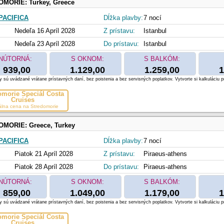
OMORIE:
Turkey, Greece
PACIFICA
Dĺžka plavby:
7 nocí
Nedeľa 16 Apríl 2028
Z prístavu:
Istanbul
Nedeľa 23 Apríl 2028
Do prístavu:
Istanbul
NÚTORNÁ:
S OKNOM:
S BALKÓM:
939,00
1.129,00
1.259,00
1
 sú uvádzané vrátane prístavných daní, bez poistenia a bez servisných poplatkov. Vytvorte si kalkuláciu p
omorie Špeciál Costa
Cruises
álna cena na Stredomorie
OMORIE:
Greece, Turkey
PACIFICA
Dĺžka plavby:
7 nocí
Piatok 21 Apríl 2028
Z prístavu:
Piraeus-athens
Piatok 28 Apríl 2028
Do prístavu:
Piraeus-athens
NÚTORNÁ:
S OKNOM:
S BALKÓM:
859,00
1.049,00
1.179,00
1
 sú uvádzané vrátane prístavných daní, bez poistenia a bez servisných poplatkov. Vytvorte si kalkuláciu p
omorie Špeciál Costa
Cruises