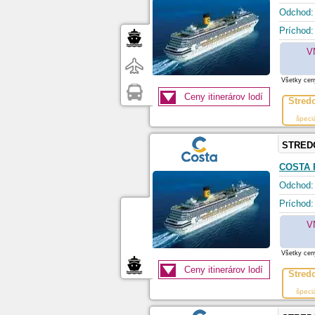
Odchod:
Príchod:
V
Všetky ceny
Ceny itinerárov lodí
Stred
špeci
STRED
COSTA 
Odchod:
Príchod:
V
Všetky ceny
Ceny itinerárov lodí
Stred
špeci