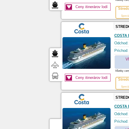
Všetky ceny
Ceny itinerárov lodí
Stred
špeci
STRED
COSTA 
Odchod:
Príchod:
V
Všetky ceny
Ceny itinerárov lodí
Stred
špeci
STRED
COSTA 
Odchod:
Príchod: