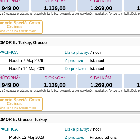
NÚTORNÁ:
S OKNOM:
S BALKÓM:
949,00
1.139,00
1.269,00
1
 sú uvádzané vrátane prístavných daní, bez poistenia a bez servisných poplatkov. Vytvorte si kalkuláciu p
omorie Špeciál Costa
Cruises
álna cena na Stredomorie
OMORIE:
Turkey, Greece
PACIFICA
Dĺžka plavby:
7 nocí
Nedeľa 7 Máj 2028
Z prístavu:
Istanbul
Nedeľa 14 Máj 2028
Do prístavu:
Istanbul
NÚTORNÁ:
S OKNOM:
S BALKÓM:
949,00
1.139,00
1.269,00
1
 sú uvádzané vrátane prístavných daní, bez poistenia a bez servisných poplatkov. Vytvorte si kalkuláciu p
omorie Špeciál Costa
Cruises
álna cena na Stredomorie
OMORIE:
Greece, Turkey
PACIFICA
Dĺžka plavby:
7 nocí
Piatok 12 Máj 2028
Z prístavu:
Piraeus-athens