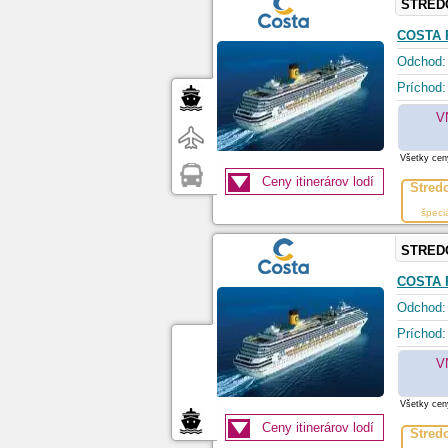
STRED
COSTA 
Odchod:
Príchod:
V
Všetky ceny
Ceny itinerárov lodí
Stred
špeci
STRED
COSTA 
Odchod:
Príchod:
V
Všetky ceny
Ceny itinerárov lodí
Stred