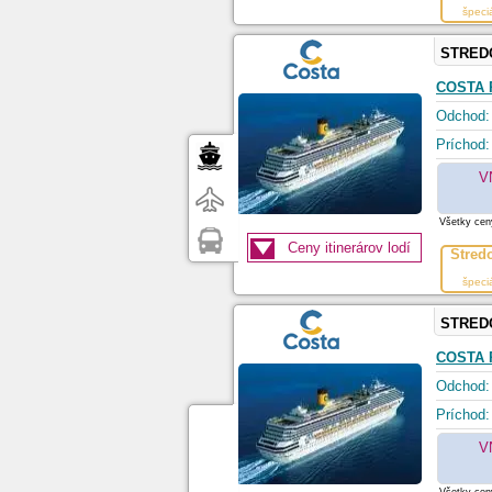
špeci
STRED
COSTA 
Odchod:
Príchod:
V
Všetky ceny
Ceny itinerárov lodí
Stred
špeci
STRED
COSTA 
Odchod:
Príchod:
V