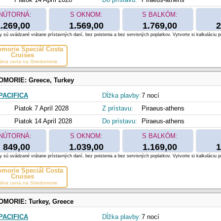
NÚTORNÁ:
S OKNOM:
S BALKÓM:
.269,00
1.569,00
1.769,00
2
 sú uvádzané vrátane prístavných daní, bez poistenia a bez servisných poplatkov. Vytvorte si kalkuláciu p
omorie Špeciál Costa
Cruises
álna cena na Stredomorie
OMORIE:
Greece, Turkey
PACIFICA
Dĺžka plavby:
7 nocí
Piatok 7 Apríl 2028
Z prístavu:
Piraeus-athens
Piatok 14 Apríl 2028
Do prístavu:
Piraeus-athens
NÚTORNÁ:
S OKNOM:
S BALKÓM:
849,00
1.039,00
1.169,00
1
 sú uvádzané vrátane prístavných daní, bez poistenia a bez servisných poplatkov. Vytvorte si kalkuláciu p
omorie Špeciál Costa
Cruises
álna cena na Stredomorie
OMORIE:
Turkey, Greece
PACIFICA
Dĺžka plavby:
7 nocí