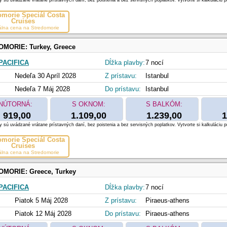
 sú uvádzané vrátane prístavných daní, bez poistenia a bez servisných poplatkov. Vytvorte si kalkuláciu p
omorie Špeciál Costa
Cruises
álna cena na Stredomorie
OMORIE:
Turkey, Greece
PACIFICA
Dĺžka plavby:
7 nocí
Nedeľa 30 Apríl 2028
Z prístavu:
Istanbul
Nedeľa 7 Máj 2028
Do prístavu:
Istanbul
NÚTORNÁ:
S OKNOM:
S BALKÓM:
919,00
1.109,00
1.239,00
1
 sú uvádzané vrátane prístavných daní, bez poistenia a bez servisných poplatkov. Vytvorte si kalkuláciu p
omorie Špeciál Costa
Cruises
álna cena na Stredomorie
OMORIE:
Greece, Turkey
PACIFICA
Dĺžka plavby:
7 nocí
Piatok 5 Máj 2028
Z prístavu:
Piraeus-athens
Piatok 12 Máj 2028
Do prístavu:
Piraeus-athens