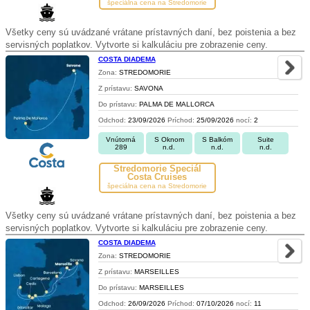
špeciálna cena na Stredomorie
Všetky ceny sú uvádzané vrátane prístavných daní, bez poistenia a bez
servisných poplatkov. Vytvorte si kalkuláciu pre zobrazenie ceny.
COSTA DIADEMA
Zona:
STREDOMORIE
Z prístavu:
SAVONA
Do prístavu:
PALMA DE MALLORCA
Odchod:
23/09/2026
Príchod:
25/09/2026
nocí:
2
Vnútorná
S Oknom
S Balkóm
Suite
289
n.d.
n.d.
n.d.
Stredomorie Špeciál
Costa Cruises
špeciálna cena na Stredomorie
Všetky ceny sú uvádzané vrátane prístavných daní, bez poistenia a bez
servisných poplatkov. Vytvorte si kalkuláciu pre zobrazenie ceny.
COSTA DIADEMA
Zona:
STREDOMORIE
Z prístavu:
MARSEILLES
Do prístavu:
MARSEILLES
Odchod:
26/09/2026
Príchod:
07/10/2026
nocí:
11