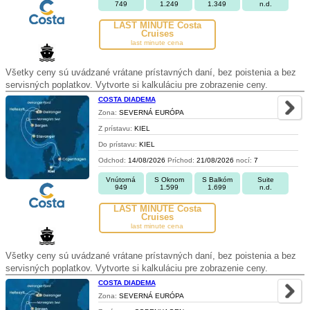
749
1.249
1.349
n.d.
LAST MINUTE Costa
Cruises
last minute cena
Všetky ceny sú uvádzané vrátane prístavných daní, bez poistenia a bez
servisných poplatkov. Vytvorte si kalkuláciu pre zobrazenie ceny.
COSTA DIADEMA
Zona:
SEVERNÁ EURÓPA
Z prístavu:
KIEL
Do prístavu:
KIEL
Odchod:
14/08/2026
Príchod:
21/08/2026
nocí:
7
Vnútorná
S Oknom
S Balkóm
Suite
949
1.599
1.699
n.d.
LAST MINUTE Costa
Cruises
last minute cena
Všetky ceny sú uvádzané vrátane prístavných daní, bez poistenia a bez
servisných poplatkov. Vytvorte si kalkuláciu pre zobrazenie ceny.
COSTA DIADEMA
Zona:
SEVERNÁ EURÓPA