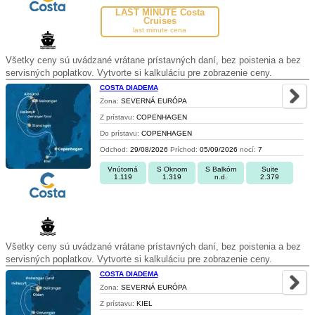
LAST MINUTE Costa
Cruises
last minute cena
Všetky ceny sú uvádzané vrátane prístavných daní, bez poistenia a bez
servisných poplatkov. Vytvorte si kalkuláciu pre zobrazenie ceny.
COSTA DIADEMA
Zona:
SEVERNÁ EURÓPA
Z prístavu:
COPENHAGEN
Do prístavu:
COPENHAGEN
Odchod:
29/08/2026
Príchod:
05/09/2026
nocí:
7
Vnútorná
S Oknom
S Balkóm
Suite
1.119
1.319
n.d.
2.379
Všetky ceny sú uvádzané vrátane prístavných daní, bez poistenia a bez
servisných poplatkov. Vytvorte si kalkuláciu pre zobrazenie ceny.
COSTA DIADEMA
Zona:
SEVERNÁ EURÓPA
Z prístavu:
KIEL