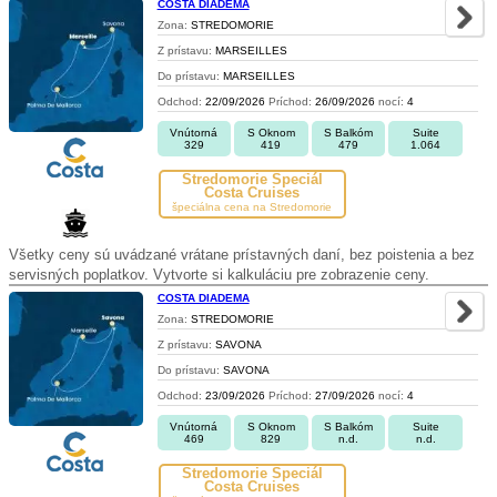
COSTA DIADEMA
Zona:
STREDOMORIE
Z prístavu:
MARSEILLES
Do prístavu:
MARSEILLES
Odchod:
22/09/2026
Príchod:
26/09/2026
nocí:
4
Vnútorná
S Oknom
S Balkóm
Suite
329
419
479
1.064
Stredomorie Špeciál
Costa Cruises
špeciálna cena na Stredomorie
Všetky ceny sú uvádzané vrátane prístavných daní, bez poistenia a bez
servisných poplatkov. Vytvorte si kalkuláciu pre zobrazenie ceny.
COSTA DIADEMA
Zona:
STREDOMORIE
Z prístavu:
SAVONA
Do prístavu:
SAVONA
Odchod:
23/09/2026
Príchod:
27/09/2026
nocí:
4
Vnútorná
S Oknom
S Balkóm
Suite
469
829
n.d.
n.d.
Stredomorie Špeciál
Costa Cruises