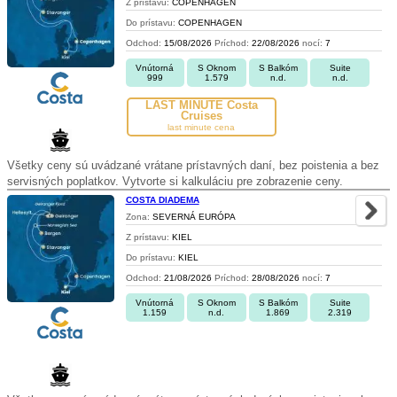
Z prístavu:
COPENHAGEN
Do prístavu:
COPENHAGEN
Odchod:
15/08/2026
Príchod:
22/08/2026
nocí:
7
Vnútorná
S Oknom
S Balkóm
Suite
999
1.579
n.d.
n.d.
LAST MINUTE Costa
Cruises
last minute cena
Všetky ceny sú uvádzané vrátane prístavných daní, bez poistenia a bez
servisných poplatkov. Vytvorte si kalkuláciu pre zobrazenie ceny.
COSTA DIADEMA
Zona:
SEVERNÁ EURÓPA
Z prístavu:
KIEL
Do prístavu:
KIEL
Odchod:
21/08/2026
Príchod:
28/08/2026
nocí:
7
Vnútorná
S Oknom
S Balkóm
Suite
1.159
n.d.
1.869
2.319