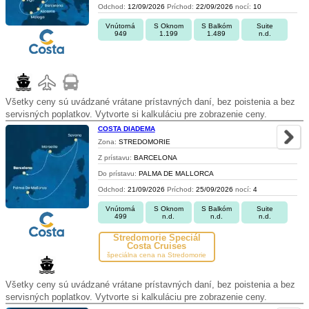
Odchod:
12/09/2026
Príchod:
22/09/2026
nocí:
10
Vnútorná
S Oknom
S Balkóm
Suite
949
1.199
1.489
n.d.
Všetky ceny sú uvádzané vrátane prístavných daní, bez poistenia a bez
servisných poplatkov. Vytvorte si kalkuláciu pre zobrazenie ceny.
COSTA DIADEMA
Zona:
STREDOMORIE
Z prístavu:
BARCELONA
Do prístavu:
PALMA DE MALLORCA
Odchod:
21/09/2026
Príchod:
25/09/2026
nocí:
4
Vnútorná
S Oknom
S Balkóm
Suite
499
n.d.
n.d.
n.d.
Stredomorie Špeciál
Costa Cruises
špeciálna cena na Stredomorie
Všetky ceny sú uvádzané vrátane prístavných daní, bez poistenia a bez
servisných poplatkov. Vytvorte si kalkuláciu pre zobrazenie ceny.