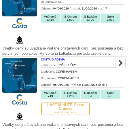
Do prístavu:
KIEL
Odchod:
04/09/2026
Príchod:
11/09/2026
nocí:
7
Vnútorná
S Oknom
S Balkóm
Suite
1.419
1.699
1.799
2.039
Všetky ceny sú uvádzané vrátane prístavných daní, bez poistenia a bez
servisných poplatkov. Vytvorte si kalkuláciu pre zobrazenie ceny.
COSTA DIADEMA
Zona:
SEVERNÁ EURÓPA
Z prístavu:
COPENHAGEN
Do prístavu:
COPENHAGEN
Odchod:
05/09/2026
Príchod:
12/09/2026
nocí:
7
Vnútorná
S Oknom
S Balkóm
Suite
749
1.259
n.d.
n.d.
LAST MINUTE Costa
Cruises
last minute cena
Všetky ceny sú uvádzané vrátane prístavných daní, bez poistenia a bez