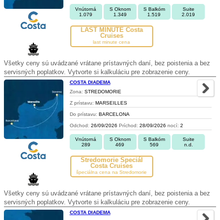
Vnútorná
S Oknom
S Balkóm
Suite
1.079
1.349
1.519
2.019
LAST MINUTE Costa
Cruises
last minute cena
Všetky ceny sú uvádzané vrátane prístavných daní, bez poistenia a bez
servisných poplatkov. Vytvorte si kalkuláciu pre zobrazenie ceny.
COSTA DIADEMA
Zona:
STREDOMORIE
Z prístavu:
MARSEILLES
Do prístavu:
BARCELONA
Odchod:
26/09/2026
Príchod:
28/09/2026
nocí:
2
Vnútorná
S Oknom
S Balkóm
Suite
289
469
569
n.d.
Stredomorie Špeciál
Costa Cruises
špeciálna cena na Stredomorie
Všetky ceny sú uvádzané vrátane prístavných daní, bez poistenia a bez
servisných poplatkov. Vytvorte si kalkuláciu pre zobrazenie ceny.
COSTA DIADEMA