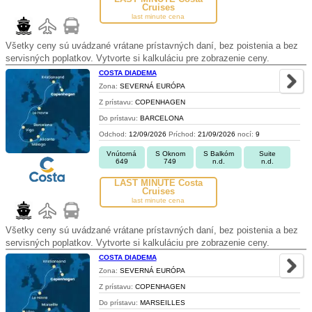
Cruises
last minute cena
Všetky ceny sú uvádzané vrátane prístavných daní, bez poistenia a bez
servisných poplatkov. Vytvorte si kalkuláciu pre zobrazenie ceny.
COSTA DIADEMA
Zona:
SEVERNÁ EURÓPA
Z prístavu:
COPENHAGEN
Do prístavu:
BARCELONA
Odchod:
12/09/2026
Príchod:
21/09/2026
nocí:
9
Vnútorná
S Oknom
S Balkóm
Suite
649
749
n.d.
n.d.
LAST MINUTE Costa
Cruises
last minute cena
Všetky ceny sú uvádzané vrátane prístavných daní, bez poistenia a bez
servisných poplatkov. Vytvorte si kalkuláciu pre zobrazenie ceny.
COSTA DIADEMA
Zona:
SEVERNÁ EURÓPA
Z prístavu:
COPENHAGEN
Do prístavu:
MARSEILLES