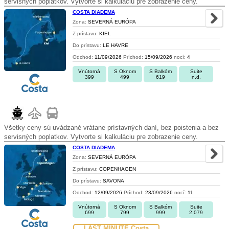
servisných poplatkov. Vytvorte si kalkuláciu pre zobrazenie ceny.
COSTA DIADEMA
Zona:
SEVERNÁ EURÓPA
Z prístavu:
KIEL
Do prístavu:
LE HAVRE
Odchod:
11/09/2026
Príchod:
15/09/2026
nocí:
4
Vnútorná
S Oknom
S Balkóm
Suite
399
499
619
n.d.
Všetky ceny sú uvádzané vrátane prístavných daní, bez poistenia a bez
servisných poplatkov. Vytvorte si kalkuláciu pre zobrazenie ceny.
COSTA DIADEMA
Zona:
SEVERNÁ EURÓPA
Z prístavu:
COPENHAGEN
Do prístavu:
SAVONA
Odchod:
12/09/2026
Príchod:
23/09/2026
nocí:
11
Vnútorná
S Oknom
S Balkóm
Suite
699
799
999
2.079
LAST MINUTE Costa