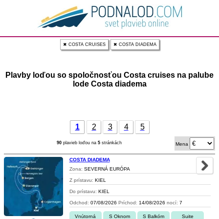
✖ COSTA CRUISES
✖ COSTA DIADEMA
Plavby loďou so spoločnosťou Costa cruises na palube
lode Costa diadema
1
2
3
4
5
90
plavieb loďou na
5
stránkách
Mena
COSTA DIADEMA
Zona:
SEVERNÁ EURÓPA
Z prístavu:
KIEL
Do prístavu:
KIEL
Odchod:
07/08/2026
Príchod:
14/08/2026
nocí:
7
Vnútorná
S Oknom
S Balkóm
Suite