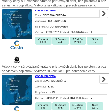
Všetky ceny sú uvádzané vrátane prístavných daní, bez poistenia a bez
servisných poplatkov. Vytvorte si kalkuláciu pre zobrazenie ceny.
COSTA DIADEMA
Zona:
SEVERNÁ EURÓPA
Z prístavu:
COPENHAGEN
Do prístavu:
COPENHAGEN
Odchod:
22/08/2026
Príchod:
29/08/2026
nocí:
7
Vnútorná
S Oknom
S Balkóm
Suite
1.838
n.d.
2.268
n.d.
Všetky ceny sú uvádzané vrátane prístavných daní, bez poistenia a bez
servisných poplatkov. Vytvorte si kalkuláciu pre zobrazenie ceny.
COSTA DIADEMA
Zona:
SEVERNÁ EURÓPA
Z prístavu:
KIEL
Do prístavu:
KIEL
Odchod:
28/08/2026
Príchod:
04/09/2026
nocí:
7
Vnútorná
S Oknom
S Balkóm
Suite
949
n.d.
1.549
2.379