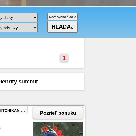
1
lebrity summit
RUISING), SEWARD, ALASKA
Pozrieť ponuku
a