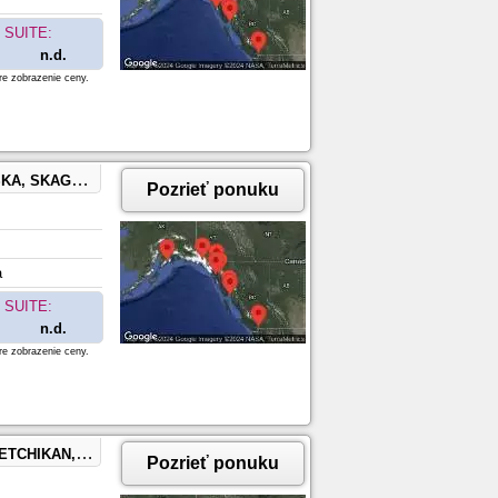
SUITE:
n.d.
re zobrazenie ceny.
OUVER, BRITISH COLUMBIA
Pozrieť ponuku
a
SUITE:
n.d.
re zobrazenie ceny.
RUISING), SEWARD, ALASKA
Pozrieť ponuku