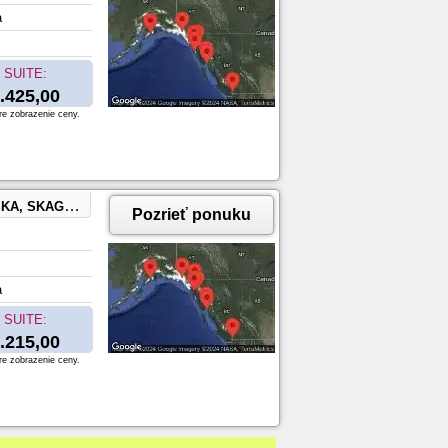
a
SUITE:
.425,00
re zobrazenie ceny.
OUVER, BRITISH COLUMBIA
Pozrieť ponuku
a
SUITE:
.215,00
re zobrazenie ceny.