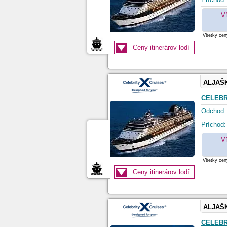
V
Všetky ceny
Ceny itinerárov lodí
ALJAŠ
CELEBR
Odchod:
Príchod:
V
Všetky ceny
Ceny itinerárov lodí
ALJAŠ
CELEBR