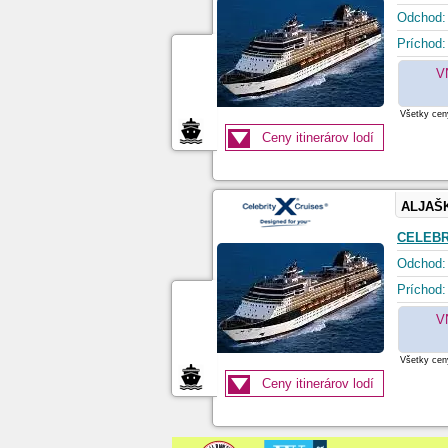
Odchod:
Príchod:
V
Všetky ceny
Ceny itinerárov lodí
ALJAŠ
CELEBR
Odchod:
Príchod:
V
Všetky ceny
Ceny itinerárov lodí