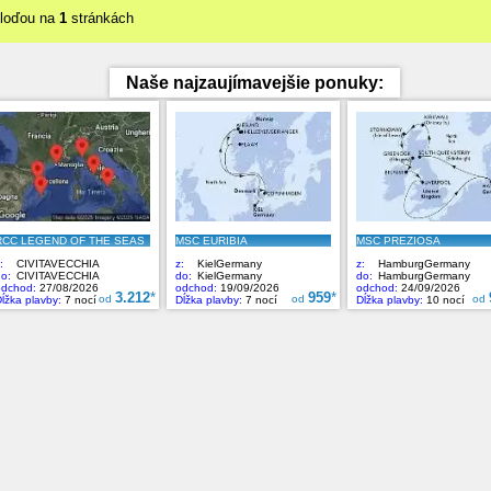
 loďou na
1
stránkách