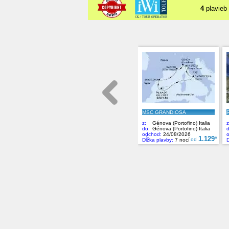
4
plavieb