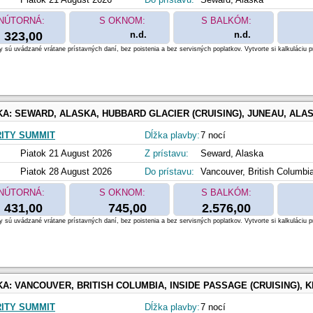
NÚTORNÁ:
S OKNOM:
S BALKÓM:
323,00
n.d.
n.d.
 sú uvádzané vrátane prístavných daní, bez poistenia a bez servisných poplatkov. Vytvorte si kalkuláciu p
KA:
SEWARD, ALASKA, HUBBARD GLACIER (CRUISING), JUNEAU, ALASKA, SKAGWAY, ALASKA, ICY STRAIT POINT, ALASKA, KETCHIKAN, ALASKA, INSIDE PASSAGE (CRUISING), VANC
ITY SUMMIT
Dĺžka plavby:
7 nocí
Piatok 21 August 2026
Z prístavu:
Seward, Alaska
Piatok 28 August 2026
Do prístavu:
Vancouver, British Columbi
NÚTORNÁ:
S OKNOM:
S BALKÓM:
431,00
745,00
2.576,00
 sú uvádzané vrátane prístavných daní, bez poistenia a bez servisných poplatkov. Vytvorte si kalkuláciu p
KA:
VANCOUVER, BRITISH COLUMBIA, INSIDE PASSAGE (CRUISING), KETCHIKAN, ALASKA, SITKA, ALASKA, JUNEAU, ALASKA, ICY STRAIT POINT, ALASKA, HUBBARD GLACIER (C
ITY SUMMIT
Dĺžka plavby:
7 nocí