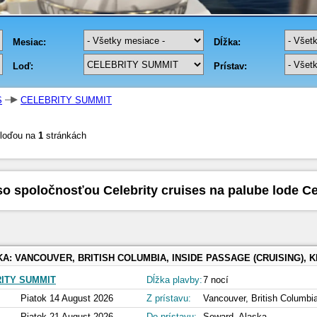
S
CELEBRITY SUMMIT
 loďou na
1
stránkách
so spoločnosťou Celebrity cruises na palube lode Ce
KA:
VANCOUVER, BRITISH COLUMBIA, INSIDE PASSAGE (CRUISING), KETCHIKAN, ALASKA, SITKA, ALASKA, JUNEAU, ALASKA, ICY STRAIT POINT, ALASKA, HUBBARD GLACIER (C
ITY SUMMIT
Dĺžka plavby:
7 nocí
Piatok 14 August 2026
Z prístavu:
Vancouver, British Columbi
Piatok 21 August 2026
Do prístavu:
Seward, Alaska