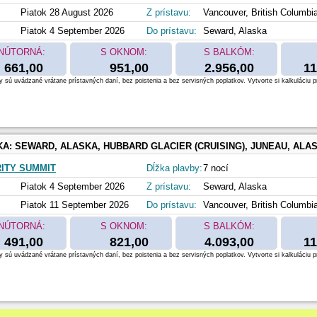
Piatok 28 August 2026
Z prístavu:
Vancouver, British Columbi
Piatok 4 September 2026
Do prístavu:
Seward, Alaska
NÚTORNÁ:
S OKNOM:
S BALKÓM:
661,00
951,00
2.956,00
11
 sú uvádzané vrátane prístavných daní, bez poistenia a bez servisných poplatkov. Vytvorte si kalkuláciu p
KA:
SEWARD, ALASKA, HUBBARD GLACIER (CRUISING), JUNEAU, ALASKA, SKAGWAY, ALASKA, ICY STRAIT POINT, ALASKA, KETCHIKAN, ALASKA, INSIDE PASSAGE (CRUISING), VANC
ITY SUMMIT
Dĺžka plavby:
7 nocí
Piatok 4 September 2026
Z prístavu:
Seward, Alaska
Piatok 11 September 2026
Do prístavu:
Vancouver, British Columbi
NÚTORNÁ:
S OKNOM:
S BALKÓM:
491,00
821,00
4.093,00
11
 sú uvádzané vrátane prístavných daní, bez poistenia a bez servisných poplatkov. Vytvorte si kalkuláciu p