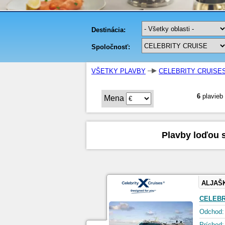
VŠETKY PLAVBY
CELEBRITY CRUISE
6
plavieb
Mena
Plavby loďou s
ALJAŠ
CELEBR
Odchod:
Príchod: