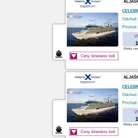
ALJAŠ
CELEBR
Odchod:
Príchod:
V
1
Všetky ceny
Ceny itinerárov lodí
ALJAŠ
CELEBR
Odchod:
Príchod:
V
1
Všetky ceny
Ceny itinerárov lodí