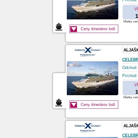
V
1
Všetky ceny
Ceny itinerárov lodí
ALJAŠ
CELEBR
Odchod:
Príchod:
V
1
Všetky ceny
Ceny itinerárov lodí
ALJAŠ
CELEBR