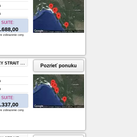
a
a
SUITE:
.688,00
re zobrazenie ceny.
SKA, KETCHIKAN, ALASKA
Pozrieť ponuku
a
a
SUITE:
.337,00
re zobrazenie ceny.