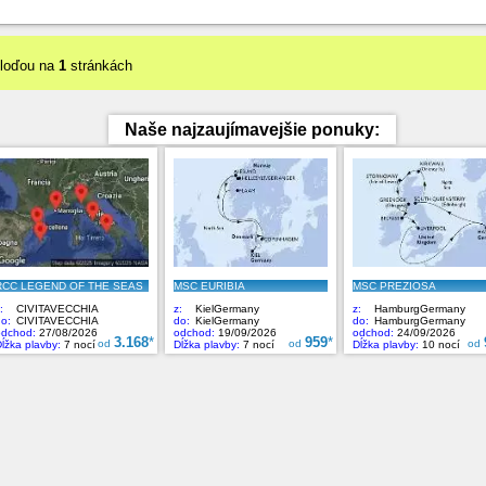
 loďou na
1
stránkách