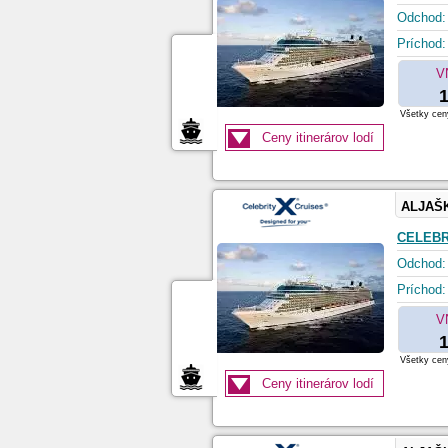
Odchod:
Príchod:
V
1
Všetky ceny
Ceny itinerárov lodí
ALJAŠ
CELEBR
Odchod:
Príchod:
V
1
Všetky ceny
Ceny itinerárov lodí