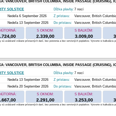
KA:
VANCOUVER, BRITISH COLUMBIA, INSIDE PASSAGE (CRUISING), ICY STRAIT POINT, ALASKA, HUBBARD GLACIER (CRUISING), JUNEAU, ALASK
ITY SOLSTICE
Dĺžka plavby:
7 nocí
Nedeľa 6 September 2026
Z prístavu:
Vancouver, British Columbi
Nedeľa 13 September 2026
Do prístavu:
Vancouver, British Columbi
NÚTORNÁ:
S OKNOM:
S BALKÓM:
.724,00
2.339,00
3.009,00
3
 sú uvádzané vrátane prístavných daní, bez poistenia a bez servisných poplatkov. Vytvorte si kalkuláciu p
KA:
VANCOUVER, BRITISH COLUMBIA, INSIDE PASSAGE (CRUISING), ICY STRAIT POINT, ALASKA, SKAGWAY, ALASKA, ENDICOTT ARM & DAWES GLACIER, JUNEAU, ALA
ITY SOLSTICE
Dĺžka plavby:
7 nocí
Nedeľa 13 September 2026
Z prístavu:
Vancouver, British Columbi
Nedeľa 20 September 2026
Do prístavu:
Vancouver, British Columbi
NÚTORNÁ:
S OKNOM:
S BALKÓM:
.667,00
2.291,00
3.253,00
3
 sú uvádzané vrátane prístavných daní, bez poistenia a bez servisných poplatkov. Vytvorte si kalkuláciu p