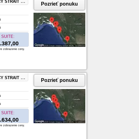
A, KETCHIKAN, ALASKA
Pozrieť ponuku
a
a
SUITE:
.387,00
re zobrazenie ceny.
SKA, KETCHIKAN, ALASKA
Pozrieť ponuku
a
a
SUITE:
.634,00
re zobrazenie ceny.