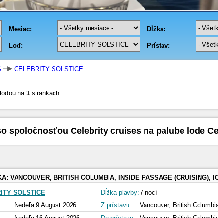
S
CELEBRITY SOLSTICE
 loďou na
1
stránkách
o spoločnosťou Celebrity cruises na palube lode Cel
KA:
VANCOUVER, BRITISH COLUMBIA, INSIDE PASSAGE (CRUISING), ICY STRAIT POINT, ALASKA, HUBBARD GLACIER (CRUISING), JUNEAU, ALASK
ITY SOLSTICE
Dĺžka plavby:
7 nocí
Nedeľa 9 August 2026
Z prístavu:
Vancouver, British Columbi
Nedeľa 16 August 2026
Do prístavu:
Vancouver, British Columbi