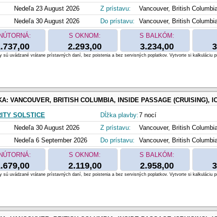
Nedeľa 23 August 2026
Z prístavu:
Vancouver, British Columbi
Nedeľa 30 August 2026
Do prístavu:
Vancouver, British Columbi
NÚTORNÁ:
S OKNOM:
S BALKÓM:
.737,00
2.293,00
3.234,00
3
 sú uvádzané vrátane prístavných daní, bez poistenia a bez servisných poplatkov. Vytvorte si kalkuláciu p
KA:
VANCOUVER, BRITISH COLUMBIA, INSIDE PASSAGE (CRUISING), ICY STRAIT POINT, ALASKA, SKAGWAY, ALASKA, ENDICOTT ARM & DAWES GLACIER, JUNEAU, ALA
ITY SOLSTICE
Dĺžka plavby:
7 nocí
Nedeľa 30 August 2026
Z prístavu:
Vancouver, British Columbi
Nedeľa 6 September 2026
Do prístavu:
Vancouver, British Columbi
NÚTORNÁ:
S OKNOM:
S BALKÓM:
.679,00
2.119,00
2.958,00
3
 sú uvádzané vrátane prístavných daní, bez poistenia a bez servisných poplatkov. Vytvorte si kalkuláciu p