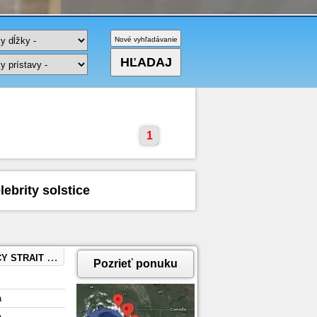
1
ebrity solstice
A, KETCHIKAN, ALASKA
Pozrieť ponuku
a
a