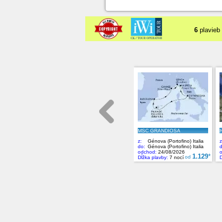
6
plavieb