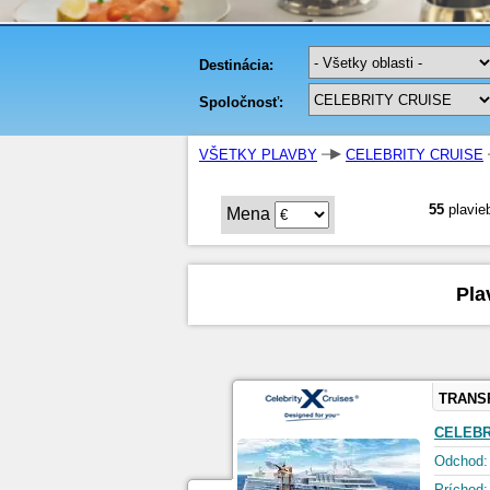
VŠETKY PLAVBY
CELEBRITY CRUISE
55
plavie
Mena
Pla
TRANS
CELEBR
Odchod:
Príchod: