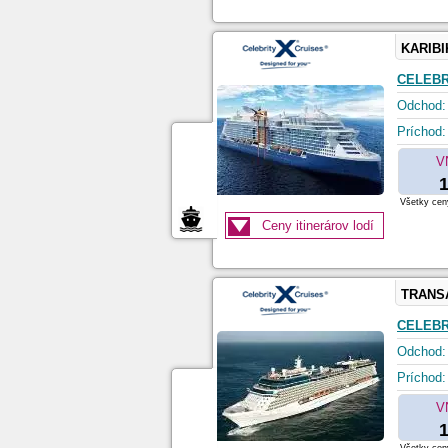
KARIBI
CELEBR
Odchod:
Príchod:
V
1
Všetky ceny
Ceny itinerárov lodí
TRANS
CELEBR
Odchod:
Príchod:
V
1