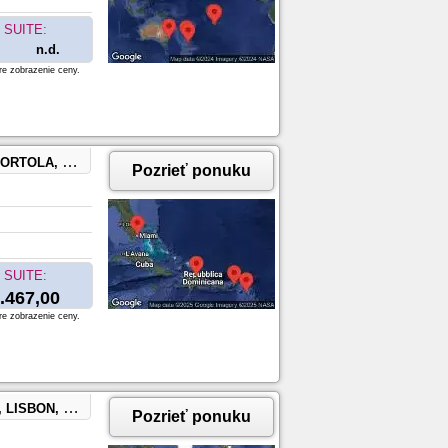
SUITE:
n.d.
re zobrazenie ceny.
 Kitts and Nevis
Pozrieť ponuku
SUITE:
.467,00
re zobrazenie ceny.
ORT CANAVERAL, FLORIDA
Pozrieť ponuku