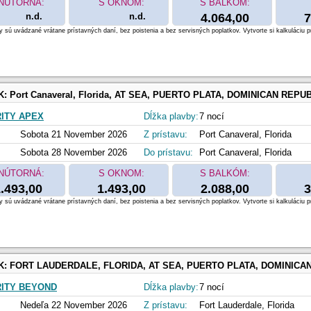
NÚTORNÁ:
S OKNOM:
S BALKÓM:
n.d.
n.d.
4.064,00
7
 sú uvádzané vrátane prístavných daní, bez poistenia a bez servisných poplatkov. Vytvorte si kalkuláciu p
K:
Port Canaveral, Florida, AT SEA, PUERTO PLATA, DOMINICAN REPUBLIC, Charlotte Amalie, Saint Thomas, Basseterre, Sain
ITY APEX
Dĺžka plavby:
7 nocí
Sobota 21 November 2026
Z prístavu:
Port Canaveral, Florida
Sobota 28 November 2026
Do prístavu:
Port Canaveral, Florida
NÚTORNÁ:
S OKNOM:
S BALKÓM:
.493,00
1.493,00
2.088,00
3
 sú uvádzané vrátane prístavných daní, bez poistenia a bez servisných poplatkov. Vytvorte si kalkuláciu p
K:
FORT LAUDERDALE, FLORIDA, AT SEA, PUERTO PLATA, DOMINICAN REPUBLIC, Charlotte Amalie, Saint Thomas, Philipsbu
ITY BEYOND
Dĺžka plavby:
7 nocí
Nedeľa 22 November 2026
Z prístavu:
Fort Lauderdale, Florida