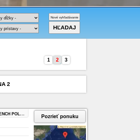
1
2
3
NA 2
DS, NEW ZEALAND, SYDNEY, AUSTRALIA
Pozrieť ponuku