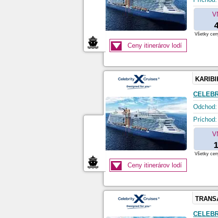
V
Všetky ceny
Ceny itinerárov lodí
KARIBI
CELEBR
Odchod:
Príchod:
V
1
Všetky ceny
Ceny itinerárov lodí
TRANS
CELEBR