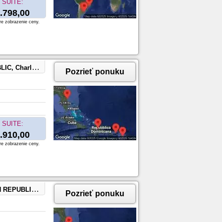
SUITE:
.798,00
re zobrazenie ceny.
t Kitts and Nevis
Pozrieť ponuku
SUITE:
.910,00
re zobrazenie ceny.
rg, Sint Maarten
Pozrieť ponuku