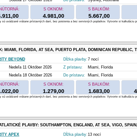
NÚTORNÁ:
S OKNOM:
S BALKÓM:
4.911,00
4.981,00
5.667,00
 sú uvádzané vrátane prístavných daní, bez poistenia a bez servisných poplatkov. Vytvorte si kalkuláciu p
K:
MIAMI, FLORIDA, AT SEA, PUERTO PLATA, DOMINICAN REPUBLIC, TORTOLA, BRITISH VIRGIN ISLANDS, Basseterre, Saint
ITY BEYOND
Dĺžka plavby:
7 nocí
Nedeľa 11 Október 2026
Z prístavu:
Miami, Florida
Nedeľa 18 Október 2026
Do prístavu:
Miami, Florida
NÚTORNÁ:
S OKNOM:
S BALKÓM:
.022,00
1.279,00
1.683,00
4
 sú uvádzané vrátane prístavných daní, bez poistenia a bez servisných poplatkov. Vytvorte si kalkuláciu p
ATLATICKÉ PLAVBY:
SOUTHAMPTON, ENGLAND, AT SEA, VIGO, SPAIN, LISBON, PORTUGAL, PONTA DELGADA, AZORES, KINGS WHARF, BERMUDA, P
ITY APEX
Dĺžka plavby:
13 nocí