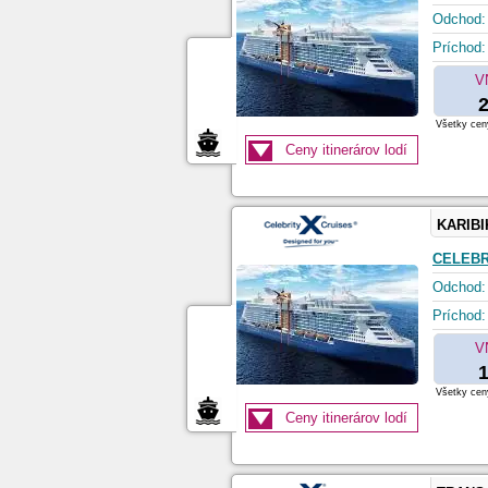
Odchod:
Príchod:
V
2
Všetky ceny
Ceny itinerárov lodí
KARIBI
CELEBR
Odchod:
Príchod:
V
1
Všetky ceny
Ceny itinerárov lodí