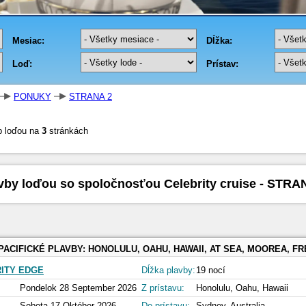
PONUKY
STRANA 2
b loďou na
3
stránkách
vby loďou so spoločnosťou Celebrity cruise - STRA
PACIFICKÉ PLAVBY:
HONOLULU, OAHU, HAWAII, AT SEA, MOOREA, FRENCH POLYNESIA, RAIATEA, FRENCH POLYNESIA, PAPEETE, TAHITI FRENCH POLY, INTERNATIONAL DATELINE, TAURANGA,NEW ZEALAND, BAY OF ISLAN
ITY EDGE
Dĺžka plavby:
19 nocí
Pondelok 28 September 2026
Z prístavu:
Honolulu, Oahu, Hawaii
Sobota 17 Október 2026
Do prístavu:
Sydney, Australia