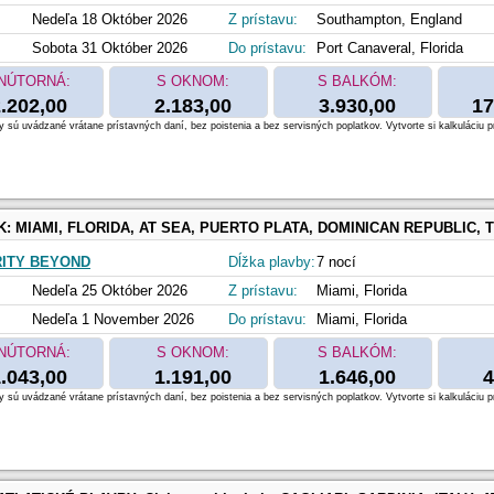
Nedeľa 18 Október 2026
Z prístavu:
Southampton, England
Sobota 31 Október 2026
Do prístavu:
Port Canaveral, Florida
NÚTORNÁ:
S OKNOM:
S BALKÓM:
.202,00
2.183,00
3.930,00
17
 sú uvádzané vrátane prístavných daní, bez poistenia a bez servisných poplatkov. Vytvorte si kalkuláciu p
K:
MIAMI, FLORIDA, AT SEA, PUERTO PLATA, DOMINICAN REPUBLIC, TORTOLA, BRITISH VIRGIN ISLANDS, Philipsbur
ITY BEYOND
Dĺžka plavby:
7 nocí
Nedeľa 25 Október 2026
Z prístavu:
Miami, Florida
Nedeľa 1 November 2026
Do prístavu:
Miami, Florida
NÚTORNÁ:
S OKNOM:
S BALKÓM:
.043,00
1.191,00
1.646,00
4
 sú uvádzané vrátane prístavných daní, bez poistenia a bez servisných poplatkov. Vytvorte si kalkuláciu p