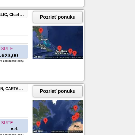
t Kitts and Nevis
Pozrieť ponuku
SUITE:
.623,00
re zobrazenie ceny.
, FORT LAUDERDALE, FLORIDA
Pozrieť ponuku
SUITE:
n.d.