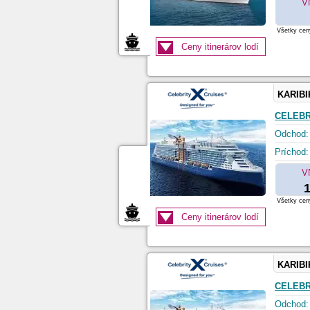
V
Všetky ceny
Ceny itinerárov lodí
KARIBI
CELEBR
Odchod:
Príchod:
V
1
Všetky ceny
Ceny itinerárov lodí
KARIBI
CELEBR
Odchod: