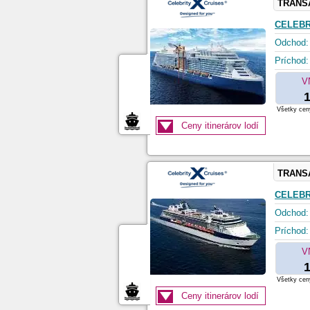
TRANS
CELEBR
Odchod:
Príchod:
V
1
Všetky ceny
Ceny itinerárov lodí
TRANS
CELEBR
Odchod:
Príchod:
V
1
Všetky ceny
Ceny itinerárov lodí