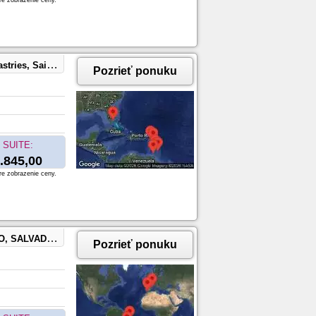
re zobrazenie ceny.
n, Antigua and Barbuda
Pozrieť ponuku
SUITE:
.845,00
re zobrazenie ceny.
 BUENOS AIRES, ARGENTINA
Pozrieť ponuku