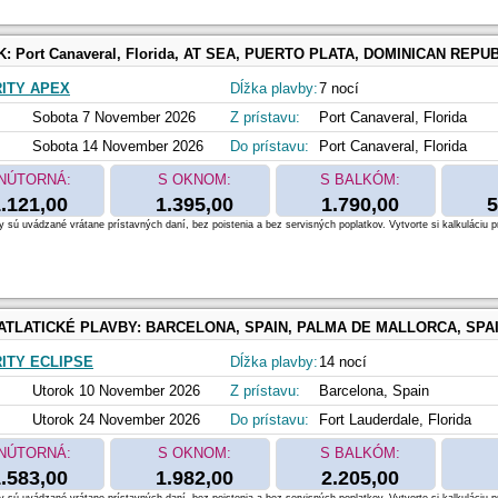
K:
Port Canaveral, Florida, AT SEA, PUERTO PLATA, DOMINICAN REPUBLIC, Charlotte Amalie, Saint Thomas, Basseterre, Sain
ITY APEX
Dĺžka plavby:
7 nocí
Sobota 7 November 2026
Z prístavu:
Port Canaveral, Florida
Sobota 14 November 2026
Do prístavu:
Port Canaveral, Florida
NÚTORNÁ:
S OKNOM:
S BALKÓM:
.121,00
1.395,00
1.790,00
5
 sú uvádzané vrátane prístavných daní, bez poistenia a bez servisných poplatkov. Vytvorte si kalkuláciu p
ATLATICKÉ PLAVBY:
BARCELONA, SPAIN, PALMA DE MALLORCA, SPAIN, CARTAGENA, SPAIN, MALAGA, SPAIN, GIBRALTAR, UNITED KINGDOM, AT SEA, KINGS WHARF, BERMUDA
ITY ECLIPSE
Dĺžka plavby:
14 nocí
Utorok 10 November 2026
Z prístavu:
Barcelona, Spain
Utorok 24 November 2026
Do prístavu:
Fort Lauderdale, Florida
NÚTORNÁ:
S OKNOM:
S BALKÓM:
.583,00
1.982,00
2.205,00