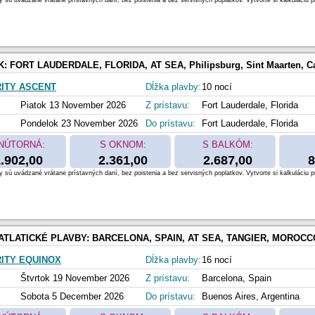
 sú uvádzané vrátane prístavných daní, bez poistenia a bez servisných poplatkov. Vytvorte si kalkuláciu p
K:
FORT LAUDERDALE, FLORIDA, AT SEA, Philipsburg, Sint Maarten, Castries, Saint Lucia, Saint George, Grenada, BRIDGETOWN, BARBADOS, Saint Joh
ITY ASCENT
Dĺžka plavby:
10 nocí
Piatok 13 November 2026
Z prístavu:
Fort Lauderdale, Florida
Pondelok 23 November 2026
Do prístavu:
Fort Lauderdale, Florida
NÚTORNÁ:
S OKNOM:
S BALKÓM:
.902,00
2.361,00
2.687,00
8
 sú uvádzané vrátane prístavných daní, bez poistenia a bez servisných poplatkov. Vytvorte si kalkuláciu p
ATLATICKÉ PLAVBY:
BARCELONA, SPAIN, AT SEA, TANGIER, MOROCCO, SALVADOR DE BAHIA, BRAZIL, RIO DE JANEIRO, BRAZIL, MONTEVIDEO, URUGUAY,
ITY EQUINOX
Dĺžka plavby:
16 nocí
Štvrtok 19 November 2026
Z prístavu:
Barcelona, Spain
Sobota 5 December 2026
Do prístavu:
Buenos Aires, Argentina