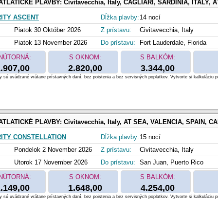
ATLATICKÉ PLAVBY:
Civitavecchia, Italy, CAGLIARI, SARDINIA, ITALY, AT SEA, MALAGA, SPAIN, MADEIRA (FUNCHAL), PORTUGAL, KINGS WHARF, BERMUDA,
ITY ASCENT
Dĺžka plavby:
14 nocí
Piatok 30 Október 2026
Z prístavu:
Civitavecchia, Italy
Piatok 13 November 2026
Do prístavu:
Fort Lauderdale, Florida
NÚTORNÁ:
S OKNOM:
S BALKÓM:
.907,00
2.820,00
3.344,00
 sú uvádzané vrátane prístavných daní, bez poistenia a bez servisných poplatkov. Vytvorte si kalkuláciu p
ATLATICKÉ PLAVBY:
Civitavecchia, Italy, AT SEA, VALENCIA, SPAIN, CARTAGENA, SPAIN, MALAGA, SPAIN, TANGIER, MOROCCO, PHILIPSBURG, ST. MAAR
ITY CONSTELLATION
Dĺžka plavby:
15 nocí
Pondelok 2 November 2026
Z prístavu:
Civitavecchia, Italy
Utorok 17 November 2026
Do prístavu:
San Juan, Puerto Rico
NÚTORNÁ:
S OKNOM:
S BALKÓM:
.149,00
1.648,00
4.254,00
 sú uvádzané vrátane prístavných daní, bez poistenia a bez servisných poplatkov. Vytvorte si kalkuláciu p