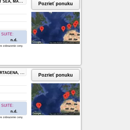
 FORT LAUDERDALE, FLORIDA
Pozrieť ponuku
SUITE:
n.d.
re zobrazenie ceny.
TEN, SAN JUAN, PUERTO RICO
Pozrieť ponuku
SUITE:
n.d.
re zobrazenie ceny.