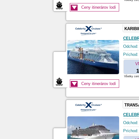
Všetky ceny
Ceny itinerárov lodí
KARIBI
CELEBR
Odchod:
Príchod:
V
1
Všetky ceny
Ceny itinerárov lodí
TRANS
CELEBR
Odchod:
Príchod: