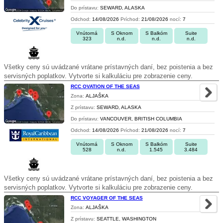
Do prístavu:
SEWARD, ALASKA
Odchod:
14/08/2026
Príchod:
21/08/2026
nocí:
7
Vnútorná
S Oknom
S Balkóm
Suite
323
n.d.
n.d.
n.d.
Všetky ceny sú uvádzané vrátane prístavných daní, bez poistenia a bez
servisných poplatkov. Vytvorte si kalkuláciu pre zobrazenie ceny.
RCC OVATION OF THE SEAS
Zona:
ALJAŠKA
Z prístavu:
SEWARD, ALASKA
Do prístavu:
VANCOUVER, BRITISH COLUMBIA
Odchod:
14/08/2026
Príchod:
21/08/2026
nocí:
7
Vnútorná
S Oknom
S Balkóm
Suite
528
n.d.
1.545
3.484
Všetky ceny sú uvádzané vrátane prístavných daní, bez poistenia a bez
servisných poplatkov. Vytvorte si kalkuláciu pre zobrazenie ceny.
RCC VOYAGER OF THE SEAS
Zona:
ALJAŠKA
Z prístavu:
SEATTLE, WASHINGTON