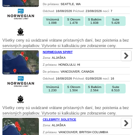
Do prístavu:
SEATTLE, WA
Odchod:
16/08/2026
Príchod:
23/08/2026
nocí:
7
Vnútorná
S Oknom
S Balkóm
Suite
1.098
1.478
1.838
5.428
Všetky ceny sú uvádzané vrátane prístavných daní, bez poistenia a bez
servisných poplatkov. Vytvorte si kalkuláciu pre zobrazenie ceny.
NORWEGIAN SPIRIT
Zona:
ALJAŠKA
Z prístavu:
HONOLULU, HI
Do prístavu:
VANCOUVER, CANADA
Odchod:
16/08/2026
Príchod:
01/09/2026
nocí:
16
Vnútorná
S Oknom
S Balkóm
Suite
1.230
1.504
2.564
8.510
Všetky ceny sú uvádzané vrátane prístavných daní, bez poistenia a bez
servisných poplatkov. Vytvorte si kalkuláciu pre zobrazenie ceny.
CELEBRITY SOLSTICE
Zona:
ALJAŠKA
Z prístavu:
VANCOUVER, BRITISH COLUMBIA