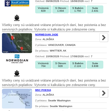
Odchod:
09/08/2026
Príchod:
16/08/2026
nocí:
7
Vnútorná
S Oknom
S Balkóm
Suite
829
1.004
1.750
2.431
Všetky ceny sú uvádzané vrátane prístavných daní, bez poistenia a bez
servisných poplatkov. Vytvorte si kalkuláciu pre zobrazenie ceny.
NORWEGIAN JADE
Zona:
ALJAŠKA
Z prístavu:
VANCOUVER, CANADA
Do prístavu:
WHITTIER, AK
Odchod:
10/08/2026
Príchod:
17/08/2026
nocí:
7
Vnútorná
S Oknom
S Balkóm
Suite
704
928
2.124
3.838
Všetky ceny sú uvádzané vrátane prístavných daní, bez poistenia a bez
servisných poplatkov. Vytvorte si kalkuláciu pre zobrazenie ceny.
MSC POESIA
Zona:
ALJAŠKA
Z prístavu:
Seattle Washington
Do prístavu:
Seattle Washington