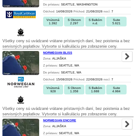
Do prístavu:
SEATTLE, WASHINGTON
Odchod:
14/08/2026
Príchod:
21/08/2026
nocí:
7
Vnútorná
S Oknom
S Balkóm
Suite
1.392
2.297
n.d.
5.621
Všetky ceny sú uvádzané vrátane prístavných daní, bez poistenia a bez
servisných poplatkov. Vytvorte si kalkuláciu pre zobrazenie ceny.
NORWEGIAN BLISS
Zona:
ALJAŠKA
Z prístavu:
SEATTLE, WA
Do prístavu:
SEATTLE, WA
Odchod:
15/08/2026
Príchod:
22/08/2026
nocí:
7
Vnútorná
S Oknom
S Balkóm
Suite
928
1.358
1.688
4.984
Všetky ceny sú uvádzané vrátane prístavných daní, bez poistenia a bez
servisných poplatkov. Vytvorte si kalkuláciu pre zobrazenie ceny.
NORWEGIAN ENCORE
Zona:
ALJAŠKA
Z prístavu:
SEATTLE, WA