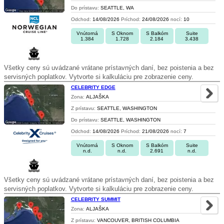
Do prístavu:
SEATTLE, WA
Odchod:
14/08/2026
Príchod:
24/08/2026
nocí:
10
Vnútorná
S Oknom
S Balkóm
Suite
1.384
1.728
2.184
3.438
Všetky ceny sú uvádzané vrátane prístavných daní, bez poistenia a bez
servisných poplatkov. Vytvorte si kalkuláciu pre zobrazenie ceny.
CELEBRITY EDGE
Zona:
ALJAŠKA
Z prístavu:
SEATTLE, WASHINGTON
Do prístavu:
SEATTLE, WASHINGTON
Odchod:
14/08/2026
Príchod:
21/08/2026
nocí:
7
Vnútorná
S Oknom
S Balkóm
Suite
n.d.
n.d.
2.691
n.d.
Všetky ceny sú uvádzané vrátane prístavných daní, bez poistenia a bez
servisných poplatkov. Vytvorte si kalkuláciu pre zobrazenie ceny.
CELEBRITY SUMMIT
Zona:
ALJAŠKA
Z prístavu:
VANCOUVER, BRITISH COLUMBIA