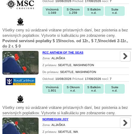
Odchod:
10/08/2026
Príchod:
17/08/2026
nocí:
7
Vnútorná
S Oknom
S Balkóm
Suite
1.049
1.259
n.d.
n.d.
Všetky ceny sú uvádzané vrátane prístavných daní, bez poistenia a bez
servisných poplatkov. Vytvorte si kalkuláciu pre zobrazenie ceny.
Povinné servisné poplatky $ 15/noc/os. od 12r., $ 7,5/noc/deti 2-11r.,
do 2 r. $ 0
RCC ANTHEM OF THE SEAS
Zona:
ALJAŠKA
Z prístavu:
SEATTLE, WASHINGTON
Do prístavu:
SEATTLE, WASHINGTON
Odchod:
10/08/2026
Príchod:
17/08/2026
nocí:
7
Vnútorná
S Oknom
S Balkóm
Suite
1.801
n.d.
n.d.
n.d.
Všetky ceny sú uvádzané vrátane prístavných daní, bez poistenia a bez
servisných poplatkov. Vytvorte si kalkuláciu pre zobrazenie ceny.
NORWEGIAN JOY
Zona:
ALJAŠKA
Z prístavu:
SEATTLE, WA