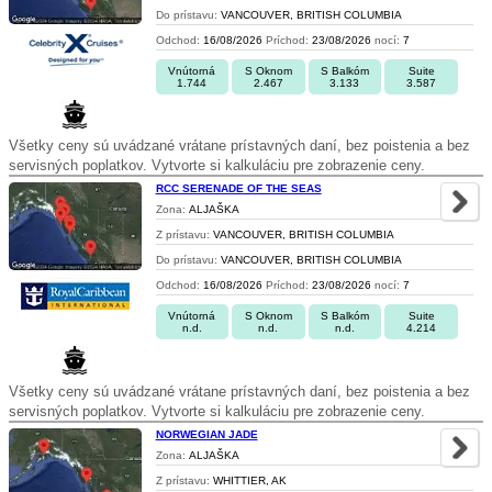
Do prístavu:
VANCOUVER, BRITISH COLUMBIA
Odchod:
16/08/2026
Príchod:
23/08/2026
nocí:
7
Vnútorná
S Oknom
S Balkóm
Suite
1.744
2.467
3.133
3.587
Všetky ceny sú uvádzané vrátane prístavných daní, bez poistenia a bez
servisných poplatkov. Vytvorte si kalkuláciu pre zobrazenie ceny.
RCC SERENADE OF THE SEAS
Zona:
ALJAŠKA
Z prístavu:
VANCOUVER, BRITISH COLUMBIA
Do prístavu:
VANCOUVER, BRITISH COLUMBIA
Odchod:
16/08/2026
Príchod:
23/08/2026
nocí:
7
Vnútorná
S Oknom
S Balkóm
Suite
n.d.
n.d.
n.d.
4.214
Všetky ceny sú uvádzané vrátane prístavných daní, bez poistenia a bez
servisných poplatkov. Vytvorte si kalkuláciu pre zobrazenie ceny.
NORWEGIAN JADE
Zona:
ALJAŠKA
Z prístavu:
WHITTIER, AK