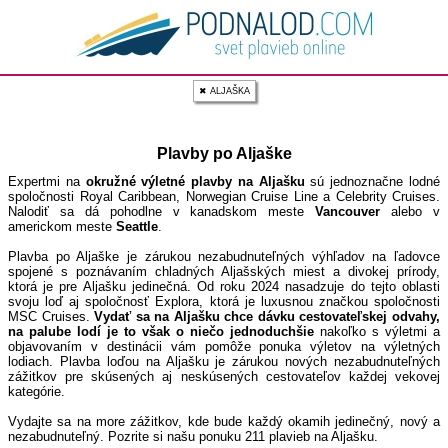
✖ ALJAŠKA
Plavby po Aljaške
Expertmi na
okružné výletné plavby na Aljašku
sú jednoznačne lodné
spoločnosti Royal Caribbean, Norwegian Cruise Line a Celebrity Cruises.
Nalodiť sa dá pohodlne v kanadskom meste
Vancouver
alebo v
americkom meste
Seattle
.
Plavba po Aljaške je zárukou nezabudnuteľných výhľadov na ľadovce
spojené s poznávaním chladných Aljašských miest a divokej prírody,
ktorá je pre Aljašku jedinečná. Od roku 2024 nasadzuje do tejto oblasti
svoju loď aj spoločnosť Explora, ktorá je luxusnou značkou spoločnosti
MSC Cruises.
Vydať sa na Aljašku chce dávku cestovateľskej odvahy,
na palube lodí je to však o niečo jednoduchšie
nakoľko s výletmi a
objavovaním v destinácii vám pomôže ponuka výletov na výletných
lodiach. Plavba loďou na Aljašku je zárukou nových nezabudnuteľných
zážitkov pre skúsených aj neskúsených cestovateľov každej vekovej
kategórie.
Vydajte sa na more zážitkov, kde bude každý okamih jedinečný, nový a
nezabudnuteľný. Pozrite si našu ponuku 211 plavieb na Aljašku.