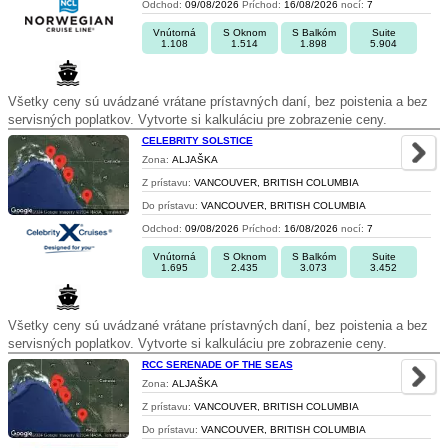
Odchod:
09/08/2026
Príchod:
16/08/2026
nocí:
7
Vnútorná
S Oknom
S Balkóm
Suite
1.108
1.514
1.898
5.904
Všetky ceny sú uvádzané vrátane prístavných daní, bez poistenia a bez
servisných poplatkov. Vytvorte si kalkuláciu pre zobrazenie ceny.
CELEBRITY SOLSTICE
Zona:
ALJAŠKA
Z prístavu:
VANCOUVER, BRITISH COLUMBIA
Do prístavu:
VANCOUVER, BRITISH COLUMBIA
Odchod:
09/08/2026
Príchod:
16/08/2026
nocí:
7
Vnútorná
S Oknom
S Balkóm
Suite
1.695
2.435
3.073
3.452
Všetky ceny sú uvádzané vrátane prístavných daní, bez poistenia a bez
servisných poplatkov. Vytvorte si kalkuláciu pre zobrazenie ceny.
RCC SERENADE OF THE SEAS
Zona:
ALJAŠKA
Z prístavu:
VANCOUVER, BRITISH COLUMBIA
Do prístavu:
VANCOUVER, BRITISH COLUMBIA