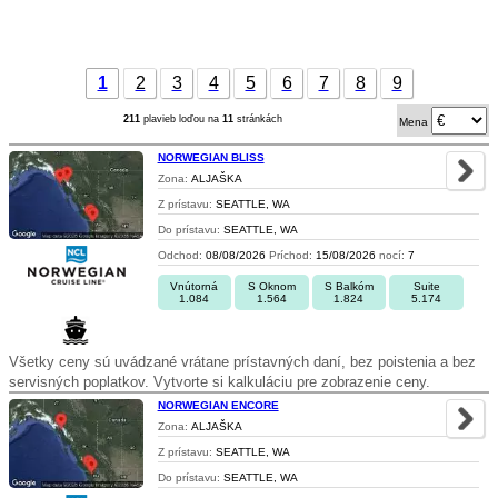
1
2
3
4
5
6
7
8
9
211
plavieb loďou na
11
stránkách
Mena
NORWEGIAN BLISS
Zona:
ALJAŠKA
Z prístavu:
SEATTLE, WA
Do prístavu:
SEATTLE, WA
Odchod:
08/08/2026
Príchod:
15/08/2026
nocí:
7
Vnútorná
S Oknom
S Balkóm
Suite
1.084
1.564
1.824
5.174
Všetky ceny sú uvádzané vrátane prístavných daní, bez poistenia a bez
servisných poplatkov. Vytvorte si kalkuláciu pre zobrazenie ceny.
NORWEGIAN ENCORE
Zona:
ALJAŠKA
Z prístavu:
SEATTLE, WA
Do prístavu:
SEATTLE, WA