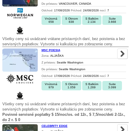
Do prístavu:
VANCOUVER, CANADA
Odchod:
17/08/2026
Príchod:
24/08/2026
nocí:
7
Vnútorná
S Oknom
S Balkóm
Suite
658
838
2.134
3.668
Všetky ceny sú uvádzané vrátane prístavných daní, bez poistenia a bez
servisných poplatkov. Vytvorte si kalkuláciu pre zobrazenie ceny.
MSC POESIA
Zona:
ALJAŠKA
Z prístavu:
Seattle Washington
Do prístavu:
Seattle Washington
Odchod:
17/08/2026
Príchod:
24/08/2026
nocí:
7
Vnútorná
S Oknom
S Balkóm
Suite
979
1.059
1.269
3.099
Všetky ceny sú uvádzané vrátane prístavných daní, bez poistenia a bez
servisných poplatkov. Vytvorte si kalkuláciu pre zobrazenie ceny.
Povinné servisné poplatky $ 15/noc/os. od 12r., $ 7,5/noc/deti 2-11r.,
do 2 r. $ 0
CELEBRITY EDGE