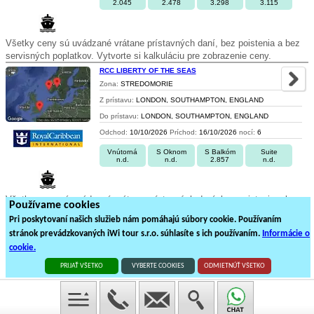
2.045
2.478
3.298
3.115
Všetky ceny sú uvádzané vrátane prístavných daní, bez poistenia a bez
servisných poplatkov. Vytvorte si kalkuláciu pre zobrazenie ceny.
RCC LIBERTY OF THE SEAS
Zona:
STREDOMORIE
Z prístavu:
LONDON, SOUTHAMPTON, ENGLAND
Do prístavu:
LONDON, SOUTHAMPTON, ENGLAND
Odchod:
10/10/2026
Príchod:
16/10/2026
nocí:
6
Vnútorná
S Oknom
S Balkóm
Suite
n.d.
n.d.
2.857
n.d.
Všetky ceny sú uvádzané vrátane prístavných daní, bez poistenia a bez
Používame cookies
servisných poplatkov. Vytvorte si kalkuláciu pre zobrazenie ceny.
Pri poskytovaní našich služieb nám pomáhajú súbory cookie. Používaním
stránok prevádzkovaných iWi tour s.r.o. súhlasíte s ich používaním.
Informácie o
1
cookie.
8
plavieb loďou na
1
stránkách
PRIJAŤ VŠETKO
VYBERTE COOKIES
ODMIETNÚŤ VŠETKO