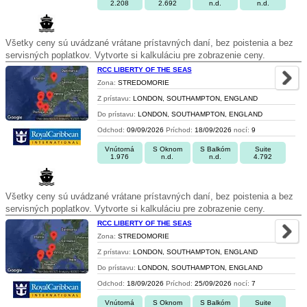
2.208
2.692
n.d.
n.d.
Všetky ceny sú uvádzané vrátane prístavných daní, bez poistenia a bez
servisných poplatkov. Vytvorte si kalkuláciu pre zobrazenie ceny.
RCC LIBERTY OF THE SEAS
Zona:
STREDOMORIE
Z prístavu:
LONDON, SOUTHAMPTON, ENGLAND
Do prístavu:
LONDON, SOUTHAMPTON, ENGLAND
Odchod:
09/09/2026
Príchod:
18/09/2026
nocí:
9
Vnútorná
S Oknom
S Balkóm
Suite
1.976
n.d.
n.d.
4.792
Všetky ceny sú uvádzané vrátane prístavných daní, bez poistenia a bez
servisných poplatkov. Vytvorte si kalkuláciu pre zobrazenie ceny.
RCC LIBERTY OF THE SEAS
Zona:
STREDOMORIE
Z prístavu:
LONDON, SOUTHAMPTON, ENGLAND
Do prístavu:
LONDON, SOUTHAMPTON, ENGLAND
Odchod:
18/09/2026
Príchod:
25/09/2026
nocí:
7
Vnútorná
S Oknom
S Balkóm
Suite