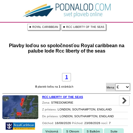
✖ ROYAL CARIBBEAN
✖ RCC LIBERTY OF THE SEAS
Plavby loďou so spoločnosťou Royal caribbean na
palube lode Rcc liberty of the seas
1
8
plavieb loďou na
1
stránkách
Mena
RCC LIBERTY OF THE SEAS
Zona:
STREDOMORIE
Z prístavu:
LONDON, SOUTHAMPTON, ENGLAND
Do prístavu:
LONDON, SOUTHAMPTON, ENGLAND
Odchod:
16/08/2026
Príchod:
23/08/2026
nocí:
7
Vnútorná
S Oknom
S Balkóm
Suite