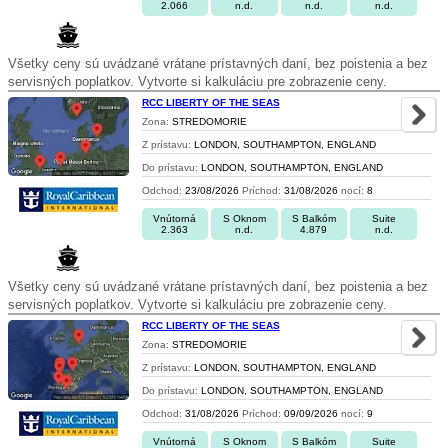
2.066
n.d.
n.d.
n.d.
Všetky ceny sú uvádzané vrátane prístavných daní, bez poistenia a bez
servisných poplatkov. Vytvorte si kalkuláciu pre zobrazenie ceny.
RCC LIBERTY OF THE SEAS
Zona:
STREDOMORIE
Z prístavu:
LONDON, SOUTHAMPTON, ENGLAND
Do prístavu:
LONDON, SOUTHAMPTON, ENGLAND
Odchod:
23/08/2026
Príchod:
31/08/2026
nocí:
8
Vnútorná
S Oknom
S Balkóm
Suite
2.363
n.d.
4.879
n.d.
Všetky ceny sú uvádzané vrátane prístavných daní, bez poistenia a bez
servisných poplatkov. Vytvorte si kalkuláciu pre zobrazenie ceny.
RCC LIBERTY OF THE SEAS
Zona:
STREDOMORIE
Z prístavu:
LONDON, SOUTHAMPTON, ENGLAND
Do prístavu:
LONDON, SOUTHAMPTON, ENGLAND
Odchod:
31/08/2026
Príchod:
09/09/2026
nocí:
9
Vnútorná
S Oknom
S Balkóm
Suite