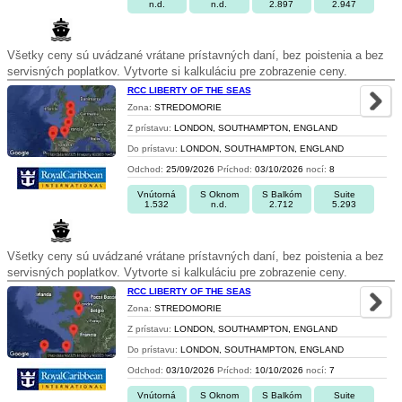
n.d.
n.d.
2.897
2.947
Všetky ceny sú uvádzané vrátane prístavných daní, bez poistenia a bez
servisných poplatkov. Vytvorte si kalkuláciu pre zobrazenie ceny.
RCC LIBERTY OF THE SEAS
Zona:
STREDOMORIE
Z prístavu:
LONDON, SOUTHAMPTON, ENGLAND
Do prístavu:
LONDON, SOUTHAMPTON, ENGLAND
Odchod:
25/09/2026
Príchod:
03/10/2026
nocí:
8
Vnútorná
S Oknom
S Balkóm
Suite
1.532
n.d.
2.712
5.293
Všetky ceny sú uvádzané vrátane prístavných daní, bez poistenia a bez
servisných poplatkov. Vytvorte si kalkuláciu pre zobrazenie ceny.
RCC LIBERTY OF THE SEAS
Zona:
STREDOMORIE
Z prístavu:
LONDON, SOUTHAMPTON, ENGLAND
Do prístavu:
LONDON, SOUTHAMPTON, ENGLAND
Odchod:
03/10/2026
Príchod:
10/10/2026
nocí:
7
Vnútorná
S Oknom
S Balkóm
Suite