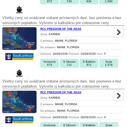
672
739
834
1.590
Všetky ceny sú uvádzané vrátane prístavných daní, bez poistenia a bez
servisných poplatkov. Vytvorte si kalkuláciu pre zobrazenie ceny.
RCC FREEDOM OF THE SEAS
Zona:
KARIBIK
Z prístavu:
MIAMI, FLORIDA
Do prístavu:
MIAMI, FLORIDA
Odchod:
19/09/2026
Príchod:
24/09/2026
nocí:
5
Vnútorná
S Oknom
S Balkóm
Suite
673
712
871
1.578
Všetky ceny sú uvádzané vrátane prístavných daní, bez poistenia a bez
servisných poplatkov. Vytvorte si kalkuláciu pre zobrazenie ceny.
RCC FREEDOM OF THE SEAS
Zona:
KARIBIK
Z prístavu:
MIAMI, FLORIDA
Do prístavu:
MIAMI, FLORIDA
Odchod:
24/09/2026
Príchod:
28/09/2026
nocí:
4
Vnútorná
S Oknom
S Balkóm
Suite