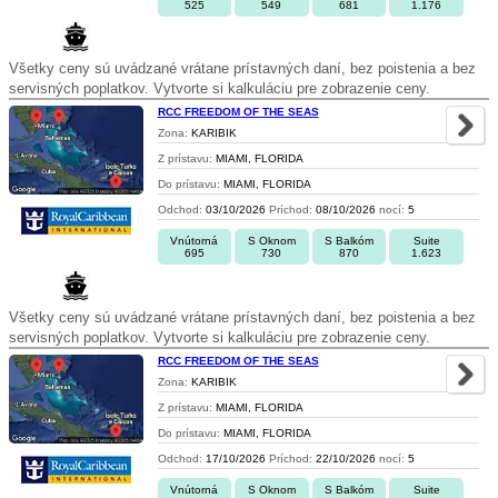
525
549
681
1.176
Všetky ceny sú uvádzané vrátane prístavných daní, bez poistenia a bez
servisných poplatkov. Vytvorte si kalkuláciu pre zobrazenie ceny.
RCC FREEDOM OF THE SEAS
Zona:
KARIBIK
Z prístavu:
MIAMI, FLORIDA
Do prístavu:
MIAMI, FLORIDA
Odchod:
03/10/2026
Príchod:
08/10/2026
nocí:
5
Vnútorná
S Oknom
S Balkóm
Suite
695
730
870
1.623
Všetky ceny sú uvádzané vrátane prístavných daní, bez poistenia a bez
servisných poplatkov. Vytvorte si kalkuláciu pre zobrazenie ceny.
RCC FREEDOM OF THE SEAS
Zona:
KARIBIK
Z prístavu:
MIAMI, FLORIDA
Do prístavu:
MIAMI, FLORIDA
Odchod:
17/10/2026
Príchod:
22/10/2026
nocí:
5
Vnútorná
S Oknom
S Balkóm
Suite