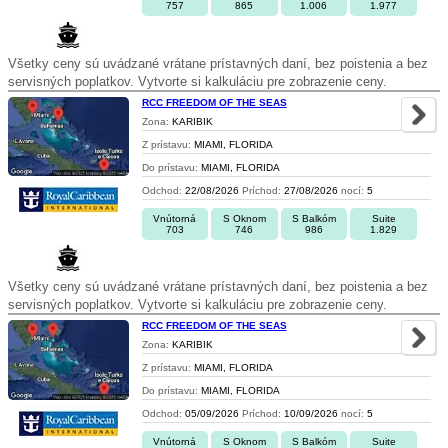
757
865
1.006
1.977
Všetky ceny sú uvádzané vrátane prístavných daní, bez poistenia a bez
servisných poplatkov. Vytvorte si kalkuláciu pre zobrazenie ceny.
RCC FREEDOM OF THE SEAS
Zona:
KARIBIK
Z prístavu:
MIAMI, FLORIDA
Do prístavu:
MIAMI, FLORIDA
Odchod:
22/08/2026
Príchod:
27/08/2026
nocí:
5
Vnútorná
S Oknom
S Balkóm
Suite
703
746
986
1.829
Všetky ceny sú uvádzané vrátane prístavných daní, bez poistenia a bez
servisných poplatkov. Vytvorte si kalkuláciu pre zobrazenie ceny.
RCC FREEDOM OF THE SEAS
Zona:
KARIBIK
Z prístavu:
MIAMI, FLORIDA
Do prístavu:
MIAMI, FLORIDA
Odchod:
05/09/2026
Príchod:
10/09/2026
nocí:
5
Vnútorná
S Oknom
S Balkóm
Suite