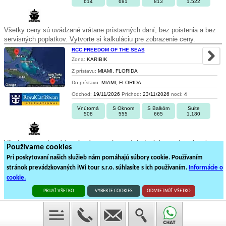
614
681
813
1.522
Všetky ceny sú uvádzané vrátane prístavných daní, bez poistenia a bez
servisných poplatkov. Vytvorte si kalkuláciu pre zobrazenie ceny.
RCC FREEDOM OF THE SEAS
Zona:
KARIBIK
Z prístavu:
MIAMI, FLORIDA
Do prístavu:
MIAMI, FLORIDA
Odchod:
19/11/2026
Príchod:
23/11/2026
nocí:
4
Vnútorná
S Oknom
S Balkóm
Suite
508
555
665
1.180
Všetky ceny sú uvádzané vrátane prístavných daní, bez poistenia a bez
Používame cookies
servisných poplatkov. Vytvorte si kalkuláciu pre zobrazenie ceny.
Pri poskytovaní našich služieb nám pomáhajú súbory cookie. Používaním
stránok prevádzkovaných iWi tour s.r.o. súhlasíte s ich používaním.
Informácie o
1
cookie.
12
plavieb loďou na
1
stránkách
PRIJAŤ VŠETKO
VYBERTE COOKIES
ODMIETNÚŤ VŠETKO