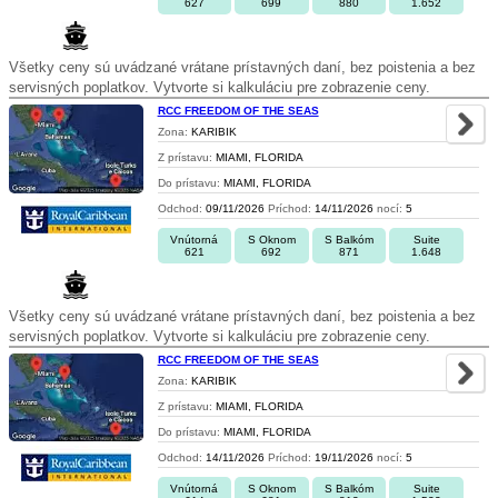
627
699
880
1.652
Všetky ceny sú uvádzané vrátane prístavných daní, bez poistenia a bez
servisných poplatkov. Vytvorte si kalkuláciu pre zobrazenie ceny.
RCC FREEDOM OF THE SEAS
Zona:
KARIBIK
Z prístavu:
MIAMI, FLORIDA
Do prístavu:
MIAMI, FLORIDA
Odchod:
09/11/2026
Príchod:
14/11/2026
nocí:
5
Vnútorná
S Oknom
S Balkóm
Suite
621
692
871
1.648
Všetky ceny sú uvádzané vrátane prístavných daní, bez poistenia a bez
servisných poplatkov. Vytvorte si kalkuláciu pre zobrazenie ceny.
RCC FREEDOM OF THE SEAS
Zona:
KARIBIK
Z prístavu:
MIAMI, FLORIDA
Do prístavu:
MIAMI, FLORIDA
Odchod:
14/11/2026
Príchod:
19/11/2026
nocí:
5
Vnútorná
S Oknom
S Balkóm
Suite