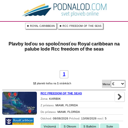
✖ ROYAL CARIBBEAN
✖ RCC FREEDOM OF THE SEAS
Plavby loďou so spoločnosťou Royal caribbean na
palube lode Rcc freedom of the seas
1
12
plavieb loďou na
1
stránkách
Mena
RCC FREEDOM OF THE SEAS
Zona:
KARIBIK
Z prístavu:
MIAMI, FLORIDA
Do prístavu:
MIAMI, FLORIDA
Odchod:
08/08/2026
Príchod:
13/08/2026
nocí:
5
Vnútorná
S Oknom
S Balkóm
Suite