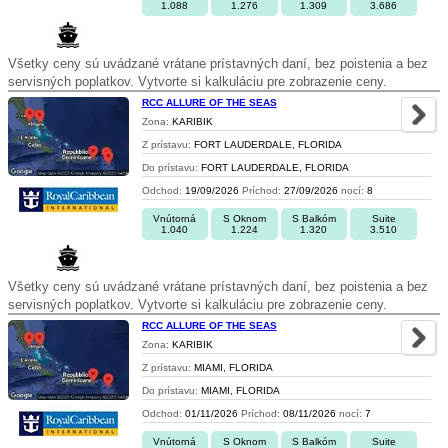
1.088
1.276
1.309
3.686
Všetky ceny sú uvádzané vrátane prístavných daní, bez poistenia a bez
servisných poplatkov. Vytvorte si kalkuláciu pre zobrazenie ceny.
RCC ALLURE OF THE SEAS
Zona:
KARIBIK
Z prístavu:
FORT LAUDERDALE, FLORIDA
Do prístavu:
FORT LAUDERDALE, FLORIDA
Odchod:
19/09/2026
Príchod:
27/09/2026
nocí:
8
Vnútorná
S Oknom
S Balkóm
Suite
1.040
1.224
1.320
3.510
Všetky ceny sú uvádzané vrátane prístavných daní, bez poistenia a bez
servisných poplatkov. Vytvorte si kalkuláciu pre zobrazenie ceny.
RCC ALLURE OF THE SEAS
Zona:
KARIBIK
Z prístavu:
MIAMI, FLORIDA
Do prístavu:
MIAMI, FLORIDA
Odchod:
01/11/2026
Príchod:
08/11/2026
nocí:
7
Vnútorná
S Oknom
S Balkóm
Suite