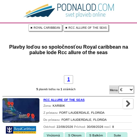
✖ ROYAL CARIBBEAN
✖ RCC ALLURE OF THE SEAS
Plavby loďou so spoločnosťou Royal caribbean na
palube lode Rcc allure of the seas
1
5
plavieb loďou na
1
stránkách
Mena
RCC ALLURE OF THE SEAS
Zona:
KARIBIK
Z prístavu:
FORT LAUDERDALE, FLORIDA
Do prístavu:
FORT LAUDERDALE, FLORIDA
Odchod:
22/08/2026
Príchod:
30/08/2026
nocí:
8
Vnútorná
S Oknom
S Balkóm
Suite