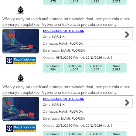
875
1.044
1.126
2.371
Všetky ceny sú uvádzané vrátane prístavných daní, bez poistenia a bez
servisných poplatkov. Vytvorte si kalkuláciu pre zobrazenie ceny.
RCC ALLURE OF THE SEAS
Zona:
KARIBIK
Z prístavu:
MIAMI, FLORIDA
Do prístavu:
MIAMI, FLORIDA
Odchod:
08/11/2026
Príchod:
15/11/2026
nocí:
7
Vnútorná
S Oknom
S Balkóm
Suite
884
1.007
1.047
2.087
Všetky ceny sú uvádzané vrátane prístavných daní, bez poistenia a bez
servisných poplatkov. Vytvorte si kalkuláciu pre zobrazenie ceny.
RCC ALLURE OF THE SEAS
Zona:
KARIBIK
Z prístavu:
MIAMI, FLORIDA
Do prístavu:
MIAMI, FLORIDA
Odchod:
22/11/2026
Príchod:
29/11/2026
nocí:
7
Vnútorná
S Oknom
S Balkóm
Suite