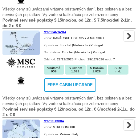
Všetky ceny sú uvádzané vrátane prístavných daní, bez poistenia a bez
servisných poplatkov. Vytvorte si kalkuláciu pre zobrazenie ceny.
Povinné servisné poplatky $ 15/noc/os. od 12r., $ 7,5/noc/deti 2-11r.,
do 2 r. $ 0
MSC FANTASIA
Zona:
KANÁRSKE OSTROVY A MAROKO
Z prístavu:
Funchal (Madeira Is.) Portugal
Do prístavu:
Funchal (Madeira Is.) Portugal
Odchod:
22/12/2026
Príchod:
29/12/2026
nocí:
7
Vnútorná
S Oknom
S Balkóm
Suite
959
1.029
1.029
n.d.
FREE CABIN UPGRADE
Všetky ceny sú uvádzané vrátane prístavných daní, bez poistenia a bez
servisných poplatkov. Vytvorte si kalkuláciu pre zobrazenie ceny.
Povinné servisné poplatky € 12/noc/os. od 12r., € 6/noc/deti 2-11r., do
2 r. € 0
MSC EURIBIA
Zona:
STREDOMORIE
Z prístavu:
Palermo Italy