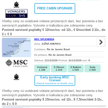
FREE CABIN UPGRADE
Všetky ceny sú uvádzané vrátane prístavných daní, bez poistenia a bez
servisných poplatkov. Vytvorte si kalkuláciu pre zobrazenie ceny.
Povinné servisné poplatky € 12/noc/os. od 12r., € 6/noc/deti 2-11r., do
2 r. € 0
MSC SPLENDIDA
Zona:
JUŽNÁ AMERIKA
Z prístavu:
Rio de Janeiro Brazil
Do prístavu:
Rio de Janeiro Brazil
Odchod:
22/12/2026
Príchod:
31/12/2026
nocí:
9
Vnútorná
S Oknom
S Balkóm
Suite
1.189
1.319
1.529
2.309
Early booking MSC
Cruises
včasná rezervácia za skvelé ceny
Všetky ceny sú uvádzané vrátane prístavných daní, bez poistenia a bez
servisných poplatkov. Vytvorte si kalkuláciu pre zobrazenie ceny.
Povinné servisné poplatky $ 15/noc/os. od 12r., $ 7,5/noc/deti 2-11r.,
do 2 r. $ 0