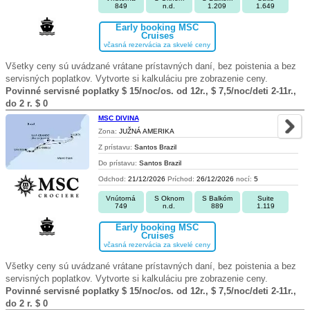
849
n.d.
1.209
1.649
Early booking MSC
Cruises
včasná rezervácia za skvelé ceny
Všetky ceny sú uvádzané vrátane prístavných daní, bez poistenia a bez
servisných poplatkov. Vytvorte si kalkuláciu pre zobrazenie ceny.
Povinné servisné poplatky $ 15/noc/os. od 12r., $ 7,5/noc/deti 2-11r.,
do 2 r. $ 0
MSC DIVINA
Zona:
JUŽNÁ AMERIKA
Z prístavu:
Santos Brazil
Do prístavu:
Santos Brazil
Odchod:
21/12/2026
Príchod:
26/12/2026
nocí:
5
Vnútorná
S Oknom
S Balkóm
Suite
749
n.d.
889
1.119
Early booking MSC
Cruises
včasná rezervácia za skvelé ceny
Všetky ceny sú uvádzané vrátane prístavných daní, bez poistenia a bez
servisných poplatkov. Vytvorte si kalkuláciu pre zobrazenie ceny.
Povinné servisné poplatky $ 15/noc/os. od 12r., $ 7,5/noc/deti 2-11r.,
do 2 r. $ 0