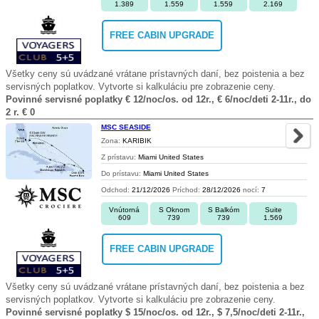
1.389
1.559
1.559
2.169
FREE CABIN UPGRADE
Všetky ceny sú uvádzané vrátane prístavných daní, bez poistenia a bez
servisných poplatkov. Vytvorte si kalkuláciu pre zobrazenie ceny.
Povinné servisné poplatky € 12/noc/os. od 12r., € 6/noc/deti 2-11r., do
2 r. € 0
MSC SEASIDE
Zona:
KARIBIK
Z prístavu:
Miami United States
Do prístavu:
Miami United States
Odchod:
21/12/2026
Príchod:
28/12/2026
nocí:
7
Vnútorná
S Oknom
S Balkóm
Suite
609
739
739
1.569
FREE CABIN UPGRADE
Všetky ceny sú uvádzané vrátane prístavných daní, bez poistenia a bez
servisných poplatkov. Vytvorte si kalkuláciu pre zobrazenie ceny.
Povinné servisné poplatky $ 15/noc/os. od 12r., $ 7,5/noc/deti 2-11r.,