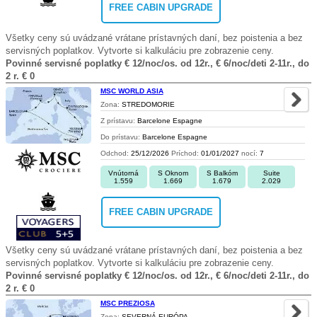
FREE CABIN UPGRADE
Všetky ceny sú uvádzané vrátane prístavných daní, bez poistenia a bez
servisných poplatkov. Vytvorte si kalkuláciu pre zobrazenie ceny.
Povinné servisné poplatky € 12/noc/os. od 12r., € 6/noc/deti 2-11r., do
2 r. € 0
MSC WORLD ASIA
Zona:
STREDOMORIE
Z prístavu:
Barcelone Espagne
Do prístavu:
Barcelone Espagne
Odchod:
25/12/2026
Príchod:
01/01/2027
nocí:
7
Vnútorná
S Oknom
S Balkóm
Suite
1.559
1.669
1.679
2.029
FREE CABIN UPGRADE
Všetky ceny sú uvádzané vrátane prístavných daní, bez poistenia a bez
servisných poplatkov. Vytvorte si kalkuláciu pre zobrazenie ceny.
Povinné servisné poplatky € 12/noc/os. od 12r., € 6/noc/deti 2-11r., do
2 r. € 0
MSC PREZIOSA
Zona:
SEVERNÁ EURÓPA