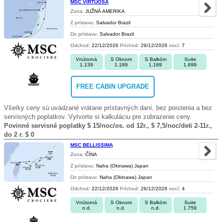
MSC VIRTUOSA
Zona:
JUŽNÁ AMERIKA
Z prístavu:
Salvador Brazil
Do prístavu:
Salvador Brazil
Odchod:
22/12/2026
Príchod:
29/12/2026
nocí:
7
Vnútorná
S Oknom
S Balkóm
Suite
1.139
1.189
1.189
1.699
FREE CABIN UPGRADE
Všetky ceny sú uvádzané vrátane prístavných daní, bez poistenia a bez
servisných poplatkov. Vytvorte si kalkuláciu pre zobrazenie ceny.
Povinné servisné poplatky $ 15/noc/os. od 12r., $ 7,5/noc/deti 2-11r.,
do 2 r. $ 0
MSC BELLISSIMA
Zona:
ČÍNA
Z prístavu:
Naha (Okinawa) Japan
Do prístavu:
Naha (Okinawa) Japan
Odchod:
22/12/2026
Príchod:
26/12/2026
nocí:
4
Vnútorná
S Oknom
S Balkóm
Suite
n.d.
n.d.
n.d.
1.759