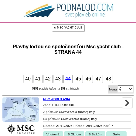
✖ MSC YACHT CLUB
Plavby loďou so spoločnosťou Msc yacht club -
STRANA 44
40
41
42
43
44
45
46
47
48
5152
plavieb loďou na
258
stránkách
Mena
MSC WORLD ASIA
Zona:
STREDOMORIE
Z prístavu:
Civitavecchia (Rome) Italy
Do prístavu:
Civitavecchia (Rome) Italy
Odchod:
21/12/2026
Príchod:
28/12/2026
nocí:
7
Vnútorná
S Oknom
S Balkóm
Suite