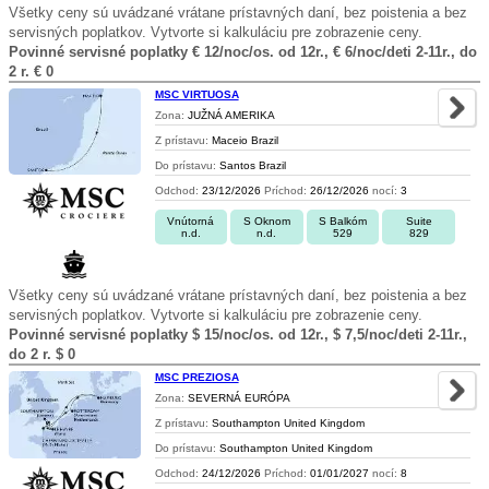
Všetky ceny sú uvádzané vrátane prístavných daní, bez poistenia a bez
servisných poplatkov. Vytvorte si kalkuláciu pre zobrazenie ceny.
Povinné servisné poplatky € 12/noc/os. od 12r., € 6/noc/deti 2-11r., do
2 r. € 0
MSC VIRTUOSA
Zona:
JUŽNÁ AMERIKA
Z prístavu:
Maceio Brazil
Do prístavu:
Santos Brazil
Odchod:
23/12/2026
Príchod:
26/12/2026
nocí:
3
Vnútorná
S Oknom
S Balkóm
Suite
n.d.
n.d.
529
829
Všetky ceny sú uvádzané vrátane prístavných daní, bez poistenia a bez
servisných poplatkov. Vytvorte si kalkuláciu pre zobrazenie ceny.
Povinné servisné poplatky $ 15/noc/os. od 12r., $ 7,5/noc/deti 2-11r.,
do 2 r. $ 0
MSC PREZIOSA
Zona:
SEVERNÁ EURÓPA
Z prístavu:
Southampton United Kingdom
Do prístavu:
Southampton United Kingdom
Odchod:
24/12/2026
Príchod:
01/01/2027
nocí:
8