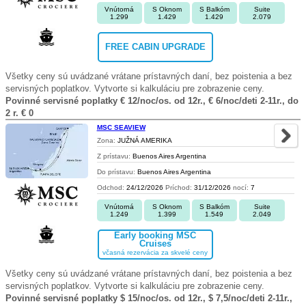
Vnútorná
S Oknom
S Balkóm
Suite
1.299
1.429
1.429
2.079
FREE CABIN UPGRADE
Všetky ceny sú uvádzané vrátane prístavných daní, bez poistenia a bez
servisných poplatkov. Vytvorte si kalkuláciu pre zobrazenie ceny.
Povinné servisné poplatky € 12/noc/os. od 12r., € 6/noc/deti 2-11r., do
2 r. € 0
MSC SEAVIEW
Zona:
JUŽNÁ AMERIKA
Z prístavu:
Buenos Aires Argentina
Do prístavu:
Buenos Aires Argentina
Odchod:
24/12/2026
Príchod:
31/12/2026
nocí:
7
Vnútorná
S Oknom
S Balkóm
Suite
1.249
1.399
1.549
2.049
Early booking MSC
Cruises
včasná rezervácia za skvelé ceny
Všetky ceny sú uvádzané vrátane prístavných daní, bez poistenia a bez
servisných poplatkov. Vytvorte si kalkuláciu pre zobrazenie ceny.
Povinné servisné poplatky $ 15/noc/os. od 12r., $ 7,5/noc/deti 2-11r.,