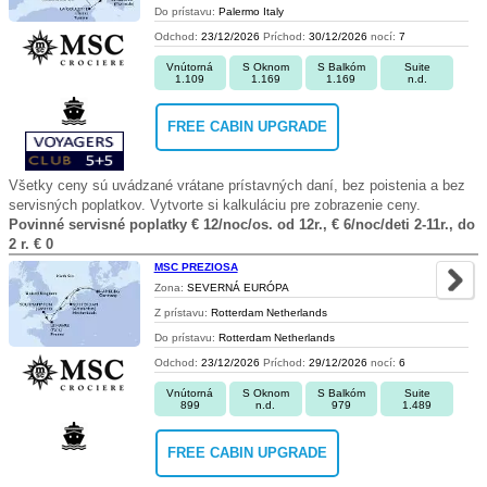
Do prístavu:
Palermo Italy
Odchod:
23/12/2026
Príchod:
30/12/2026
nocí:
7
Vnútorná
S Oknom
S Balkóm
Suite
1.109
1.169
1.169
n.d.
FREE CABIN UPGRADE
Všetky ceny sú uvádzané vrátane prístavných daní, bez poistenia a bez
servisných poplatkov. Vytvorte si kalkuláciu pre zobrazenie ceny.
Povinné servisné poplatky € 12/noc/os. od 12r., € 6/noc/deti 2-11r., do
2 r. € 0
MSC PREZIOSA
Zona:
SEVERNÁ EURÓPA
Z prístavu:
Rotterdam Netherlands
Do prístavu:
Rotterdam Netherlands
Odchod:
23/12/2026
Príchod:
29/12/2026
nocí:
6
Vnútorná
S Oknom
S Balkóm
Suite
899
n.d.
979
1.489
FREE CABIN UPGRADE