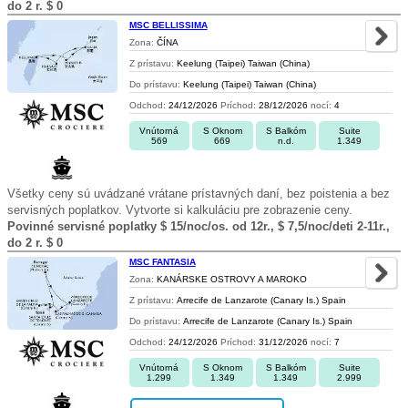
do 2 r. $ 0
MSC BELLISSIMA
Zona:
ČÍNA
Z prístavu:
Keelung (Taipei) Taiwan (China)
Do prístavu:
Keelung (Taipei) Taiwan (China)
Odchod:
24/12/2026
Príchod:
28/12/2026
nocí:
4
Vnútorná
S Oknom
S Balkóm
Suite
569
669
n.d.
1.349
Všetky ceny sú uvádzané vrátane prístavných daní, bez poistenia a bez
servisných poplatkov. Vytvorte si kalkuláciu pre zobrazenie ceny.
Povinné servisné poplatky $ 15/noc/os. od 12r., $ 7,5/noc/deti 2-11r.,
do 2 r. $ 0
MSC FANTASIA
Zona:
KANÁRSKE OSTROVY A MAROKO
Z prístavu:
Arrecife de Lanzarote (Canary Is.) Spain
Do prístavu:
Arrecife de Lanzarote (Canary Is.) Spain
Odchod:
24/12/2026
Príchod:
31/12/2026
nocí:
7
Vnútorná
S Oknom
S Balkóm
Suite
1.299
1.349
1.349
2.999