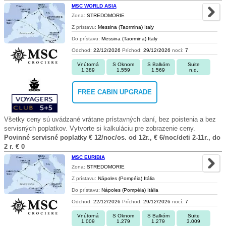
MSC WORLD ASIA
Zona:
STREDOMORIE
Z prístavu:
Messina (Taormina) Italy
Do prístavu:
Messina (Taormina) Italy
Odchod:
22/12/2026
Príchod:
29/12/2026
nocí:
7
Vnútorná
S Oknom
S Balkóm
Suite
1.389
1.559
1.569
n.d.
FREE CABIN UPGRADE
Všetky ceny sú uvádzané vrátane prístavných daní, bez poistenia a bez
servisných poplatkov. Vytvorte si kalkuláciu pre zobrazenie ceny.
Povinné servisné poplatky € 12/noc/os. od 12r., € 6/noc/deti 2-11r., do
2 r. € 0
MSC EURIBIA
Zona:
STREDOMORIE
Z prístavu:
Nápoles (Pompéia) Itália
Do prístavu:
Nápoles (Pompéia) Itália
Odchod:
22/12/2026
Príchod:
29/12/2026
nocí:
7
Vnútorná
S Oknom
S Balkóm
Suite
1.009
1.279
1.279
3.009