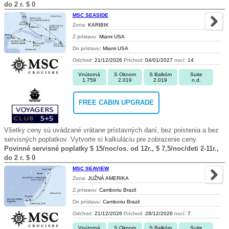
do 2 r. $ 0
MSC SEASIDE
Zona:
KARIBIK
Z prístavu:
Miami USA
Do prístavu:
Miami USA
Odchod:
21/12/2026
Príchod:
04/01/2027
nocí:
14
Vnútorná
S Oknom
S Balkóm
Suite
1.759
2.019
2.019
n.d.
FREE CABIN UPGRADE
Všetky ceny sú uvádzané vrátane prístavných daní, bez poistenia a bez
servisných poplatkov. Vytvorte si kalkuláciu pre zobrazenie ceny.
Povinné servisné poplatky $ 15/noc/os. od 12r., $ 7,5/noc/deti 2-11r.,
do 2 r. $ 0
MSC SEAVIEW
Zona:
JUŽNÁ AMERIKA
Z prístavu:
Camboriu Brazil
Do prístavu:
Camboriu Brazil
Odchod:
21/12/2026
Príchod:
28/12/2026
nocí:
7
Vnútorná
S Oknom
S Balkóm
Suite