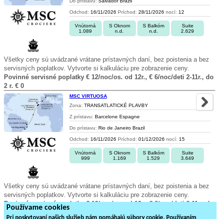
Do prístavu:
Salvador Brazil
Odchod:
16/11/2026
Príchod:
28/11/2026
nocí:
12
Vnútorná
S Oknom
S Balkóm
Suite
1.089
n.d.
n.d.
2.629
Všetky ceny sú uvádzané vrátane prístavných daní, bez poistenia a bez
servisných poplatkov. Vytvorte si kalkuláciu pre zobrazenie ceny.
Povinné servisné poplatky € 12/noc/os. od 12r., € 6/noc/deti 2-11r., do
2 r. € 0
MSC VIRTUOSA
Zona:
TRANSATLATICKÉ PLAVBY
Z prístavu:
Barcelone Espagne
Do prístavu:
Rio de Janeiro Brazil
Odchod:
16/11/2026
Príchod:
01/12/2026
nocí:
15
Vnútorná
S Oknom
S Balkóm
Suite
999
1.169
1.529
3.649
Všetky ceny sú uvádzané vrátane prístavných daní, bez poistenia a bez
servisných poplatkov. Vytvorte si kalkuláciu pre zobrazenie ceny.
Povinné servisné poplatky € 12/noc/os. od 12r., € 6/noc/deti 2-11r., do
Používame cookies
2 r. € 0
Pri poskytovaní našich služieb nám pomáhajú súbory cookie. Používaním