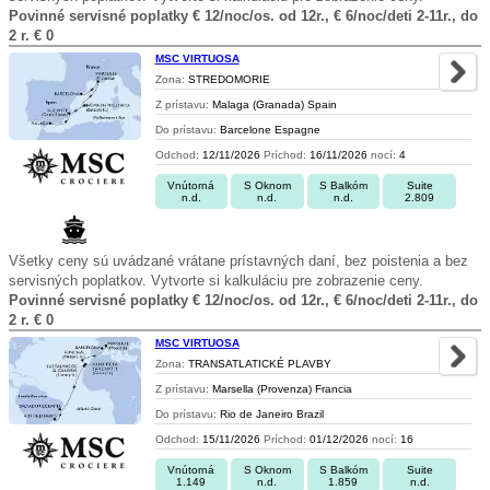
Povinné servisné poplatky € 12/noc/os. od 12r., € 6/noc/deti 2-11r., do
2 r. € 0
MSC VIRTUOSA
Zona:
STREDOMORIE
Z prístavu:
Malaga (Granada) Spain
Do prístavu:
Barcelone Espagne
Odchod:
12/11/2026
Príchod:
16/11/2026
nocí:
4
Vnútorná
S Oknom
S Balkóm
Suite
n.d.
n.d.
n.d.
2.809
Všetky ceny sú uvádzané vrátane prístavných daní, bez poistenia a bez
servisných poplatkov. Vytvorte si kalkuláciu pre zobrazenie ceny.
Povinné servisné poplatky € 12/noc/os. od 12r., € 6/noc/deti 2-11r., do
2 r. € 0
MSC VIRTUOSA
Zona:
TRANSATLATICKÉ PLAVBY
Z prístavu:
Marsella (Provenza) Francia
Do prístavu:
Rio de Janeiro Brazil
Odchod:
15/11/2026
Príchod:
01/12/2026
nocí:
16
Vnútorná
S Oknom
S Balkóm
Suite
1.149
n.d.
1.859
n.d.