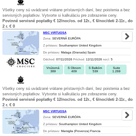
Všetky ceny sú uvádzané vrátane prístavných daní, bez poistenia a bez
servisných poplatkov. Vytvorte si kalkuláciu pre zobrazenie ceny.
Povinné servisné poplatky € 12/noc/os. od 12r., € 6/noc/deti 2-11r., do
2 r. € 0
MSC VIRTUOSA
Zona:
SEVERNÁ EURÓPA
Z prístavu:
Southampton United Kingdom
Do prístavu:
Malaga (Granada) Spain
Odchod:
07/11/2026
Príchod:
12/11/2026
nocí:
5
Vnútorná
S Oknom
S Balkóm
Suite
389
409
539
1.269
Všetky ceny sú uvádzané vrátane prístavných daní, bez poistenia a bez
servisných poplatkov. Vytvorte si kalkuláciu pre zobrazenie ceny.
Povinné servisné poplatky € 12/noc/os. od 12r., € 6/noc/deti 2-11r., do
2 r. € 0
MSC VIRTUOSA
Zona:
SEVERNÁ EURÓPA
Z prístavu:
Southampton United Kingdom
Do prístavu:
Marsiglia (Provenza) Francia