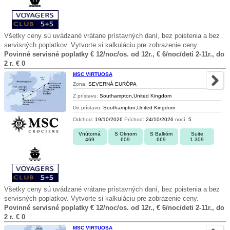
Všetky ceny sú uvádzané vrátane prístavných daní, bez poistenia a bez
servisných poplatkov. Vytvorte si kalkuláciu pre zobrazenie ceny.
Povinné servisné poplatky € 12/noc/os. od 12r., € 6/noc/deti 2-11r., do
2 r. € 0
MSC VIRTUOSA
Zona:
SEVERNÁ EURÓPA
Z prístavu:
Southampton,United Kingdom
Do prístavu:
Southampton,United Kingdom
Odchod:
19/10/2026
Príchod:
24/10/2026
nocí:
5
Vnútorná
S Oknom
S Balkóm
Suite
469
609
669
1.309
Všetky ceny sú uvádzané vrátane prístavných daní, bez poistenia a bez
servisných poplatkov. Vytvorte si kalkuláciu pre zobrazenie ceny.
Povinné servisné poplatky € 12/noc/os. od 12r., € 6/noc/deti 2-11r., do
2 r. € 0
MSC VIRTUOSA