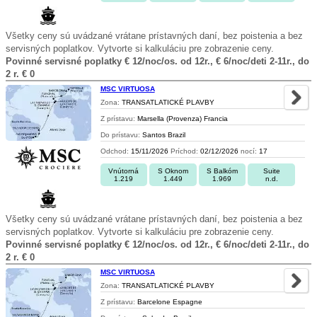
Všetky ceny sú uvádzané vrátane prístavných daní, bez poistenia a bez
servisných poplatkov. Vytvorte si kalkuláciu pre zobrazenie ceny.
Povinné servisné poplatky € 12/noc/os. od 12r., € 6/noc/deti 2-11r., do
2 r. € 0
MSC VIRTUOSA
Zona:
TRANSATLATICKÉ PLAVBY
Z prístavu:
Marsella (Provenza) Francia
Do prístavu:
Santos Brazil
Odchod:
15/11/2026
Príchod:
02/12/2026
nocí:
17
Vnútorná
S Oknom
S Balkóm
Suite
1.219
1.449
1.969
n.d.
Všetky ceny sú uvádzané vrátane prístavných daní, bez poistenia a bez
servisných poplatkov. Vytvorte si kalkuláciu pre zobrazenie ceny.
Povinné servisné poplatky € 12/noc/os. od 12r., € 6/noc/deti 2-11r., do
2 r. € 0
MSC VIRTUOSA
Zona:
TRANSATLATICKÉ PLAVBY
Z prístavu:
Barcelone Espagne