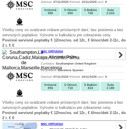
Odchod:
07/11/2026
Príchod:
15/11/2026
nocí:
8
Vnútorná
S Oknom
S Balkóm
Suite
589
659
749
2.019
Všetky ceny sú uvádzané vrátane prístavných daní, bez poistenia a bez
servisných poplatkov. Vytvorte si kalkuláciu pre zobrazenie ceny.
Povinné servisné poplatky € 12/noc/os. od 12r., € 6/noc/deti 2-11r., do
2 r. € 0
MSC VIRTUOSA
Zona:
SEVERNÁ EURÓPA
Z prístavu:
Southampton United Kingdom
Do prístavu:
Barcelona Spanien
Odchod:
07/11/2026
Príchod:
16/11/2026
nocí:
9
Vnútorná
S Oknom
S Balkóm
Suite
659
719
819
2.199
Všetky ceny sú uvádzané vrátane prístavných daní, bez poistenia a bez
servisných poplatkov. Vytvorte si kalkuláciu pre zobrazenie ceny.
Povinné servisné poplatky € 12/noc/os. od 12r., € 6/noc/deti 2-11r., do
2 r. € 0
MSC VIRTUOSA