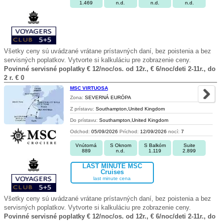
1.469
n.d.
n.d.
n.d.
Všetky ceny sú uvádzané vrátane prístavných daní, bez poistenia a bez
servisných poplatkov. Vytvorte si kalkuláciu pre zobrazenie ceny.
Povinné servisné poplatky € 12/noc/os. od 12r., € 6/noc/deti 2-11r., do
2 r. € 0
MSC VIRTUOSA
Zona:
SEVERNÁ EURÓPA
Z prístavu:
Southampton,United Kingdom
Do prístavu:
Southampton,United Kingdom
Odchod:
05/09/2026
Príchod:
12/09/2026
nocí:
7
Vnútorná
S Oknom
S Balkóm
Suite
889
n.d.
1.119
2.899
LAST MINUTE MSC
Cruises
last minute cena
Všetky ceny sú uvádzané vrátane prístavných daní, bez poistenia a bez
servisných poplatkov. Vytvorte si kalkuláciu pre zobrazenie ceny.
Povinné servisné poplatky € 12/noc/os. od 12r., € 6/noc/deti 2-11r., do