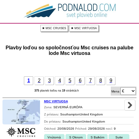
✖ MSC CRUISES
✖ MSC VIRTUOSA
Plavby loďou so spoločnosťou Msc cruises na palube
lode Msc virtuosa
1
2
3
4
5
6
7
8
9
375
plavieb loďou na
19
stránkách
Mena
MSC VIRTUOSA
Zona:
SEVERNÁ EURÓPA
Z prístavu:
SouthamptonUnited Kingdom
Do prístavu:
SouthamptonUnited Kingdom
Odchod:
20/08/2026
Príchod:
29/08/2026
nocí:
9
Vnútorná
S Oknom
S Balkóm
Suite