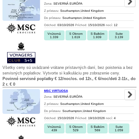
Zona:
SEVERNÁ EURÓPA
Z prístavu:
Southampton,United Kingdom
Do prístavu:
Southampton,United Kingdom
Odchod:
03/10/2026
Príchod:
15/10/2026
nocí:
12
Vnútorná
S Oknom
S Balkóm
Suite
1.339
1.619
1.939
3.139
Všetky ceny sú uvádzané vrátane prístavných daní, bez poistenia a bez
servisných poplatkov. Vytvorte si kalkuláciu pre zobrazenie ceny.
Povinné servisné poplatky € 12/noc/os. od 12r., € 6/noc/deti 2-11r., do
2 r. € 0
MSC VIRTUOSA
Zona:
SEVERNÁ EURÓPA
Z prístavu:
Southampton,United Kingdom
Do prístavu:
Southampton,United Kingdom
Odchod:
15/10/2026
Príchod:
19/10/2026
nocí:
4
Vnútorná
S Oknom
S Balkóm
Suite
439
529
569
1.059