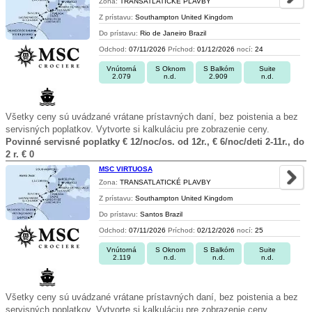
Zona:
TRANSATLATICKÉ PLAVBY
Z prístavu:
Southampton United Kingdom
Do prístavu:
Rio de Janeiro Brazil
Odchod:
07/11/2026
Príchod:
01/12/2026
nocí:
24
Vnútorná
S Oknom
S Balkóm
Suite
2.079
n.d.
2.909
n.d.
Všetky ceny sú uvádzané vrátane prístavných daní, bez poistenia a bez
servisných poplatkov. Vytvorte si kalkuláciu pre zobrazenie ceny.
Povinné servisné poplatky € 12/noc/os. od 12r., € 6/noc/deti 2-11r., do
2 r. € 0
MSC VIRTUOSA
Zona:
TRANSATLATICKÉ PLAVBY
Z prístavu:
Southampton United Kingdom
Do prístavu:
Santos Brazil
Odchod:
07/11/2026
Príchod:
02/12/2026
nocí:
25
Vnútorná
S Oknom
S Balkóm
Suite
2.119
n.d.
n.d.
n.d.
Všetky ceny sú uvádzané vrátane prístavných daní, bez poistenia a bez
servisných poplatkov. Vytvorte si kalkuláciu pre zobrazenie ceny.