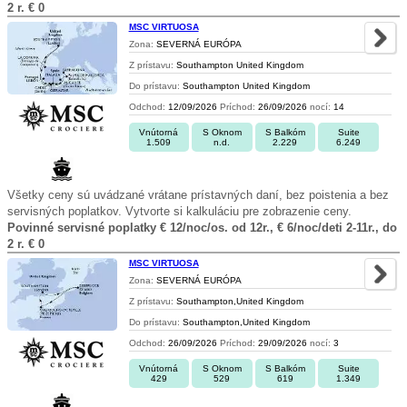
2 r. € 0
MSC VIRTUOSA
Zona:
SEVERNÁ EURÓPA
Z prístavu:
Southampton United Kingdom
Do prístavu:
Southampton United Kingdom
Odchod:
12/09/2026
Príchod:
26/09/2026
nocí:
14
Vnútorná
S Oknom
S Balkóm
Suite
1.509
n.d.
2.229
6.249
Všetky ceny sú uvádzané vrátane prístavných daní, bez poistenia a bez
servisných poplatkov. Vytvorte si kalkuláciu pre zobrazenie ceny.
Povinné servisné poplatky € 12/noc/os. od 12r., € 6/noc/deti 2-11r., do
2 r. € 0
MSC VIRTUOSA
Zona:
SEVERNÁ EURÓPA
Z prístavu:
Southampton,United Kingdom
Do prístavu:
Southampton,United Kingdom
Odchod:
26/09/2026
Príchod:
29/09/2026
nocí:
3
Vnútorná
S Oknom
S Balkóm
Suite
429
529
619
1.349