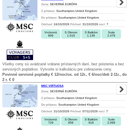
Zona:
SEVERNÁ EURÓPA
Z prístavu:
Southampton,United Kingdom
Do prístavu:
Southampton,United Kingdom
Odchod:
24/10/2026
Príchod:
31/10/2026
nocí:
7
Vnútorná
S Oknom
S Balkóm
Suite
809
1.019
1.139
2.479
Všetky ceny sú uvádzané vrátane prístavných daní, bez poistenia a bez
servisných poplatkov. Vytvorte si kalkuláciu pre zobrazenie ceny.
Povinné servisné poplatky € 12/noc/os. od 12r., € 6/noc/deti 2-11r., do
2 r. € 0
MSC VIRTUOSA
Zona:
SEVERNÁ EURÓPA
Z prístavu:
Southampton United Kingdom
Do prístavu:
Southampton United Kingdom
Odchod:
31/10/2026
Príchod:
07/11/2026
nocí:
7
Vnútorná
S Oknom
S Balkóm
Suite
729
859
919
2.069