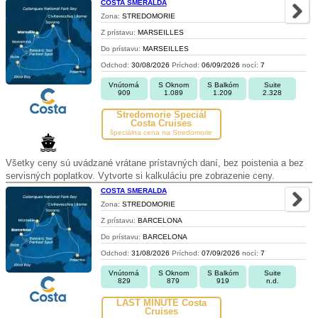
COSTA SMERALDA
Zona:
STREDOMORIE
Z prístavu:
MARSEILLES
Do prístavu:
MARSEILLES
Odchod:
30/08/2026
Príchod:
06/09/2026
nocí:
7
Vnútorná
S Oknom
S Balkóm
Suite
909
1.089
1.209
2.328
Stredomorie Špeciál
Costa Cruises
špeciálna cena na Stredomorie
Všetky ceny sú uvádzané vrátane prístavných daní, bez poistenia a bez
servisných poplatkov. Vytvorte si kalkuláciu pre zobrazenie ceny.
COSTA SMERALDA
Zona:
STREDOMORIE
Z prístavu:
BARCELONA
Do prístavu:
BARCELONA
Odchod:
31/08/2026
Príchod:
07/09/2026
nocí:
7
Vnútorná
S Oknom
S Balkóm
Suite
829
879
919
n.d.
LAST MINUTE Costa
Cruises