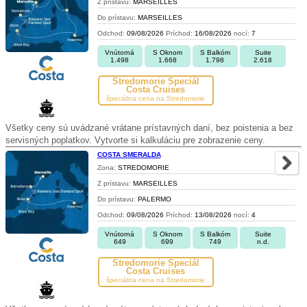
Z prístavu:
MARSEILLES
Do prístavu:
MARSEILLES
Odchod:
09/08/2026
Príchod:
16/08/2026
nocí:
7
Vnútorná
S Oknom
S Balkóm
Suite
1.498
1.668
1.798
2.618
Stredomorie Špeciál
Costa Cruises
špeciálna cena na Stredomorie
Všetky ceny sú uvádzané vrátane prístavných daní, bez poistenia a bez
servisných poplatkov. Vytvorte si kalkuláciu pre zobrazenie ceny.
COSTA SMERALDA
Zona:
STREDOMORIE
Z prístavu:
MARSEILLES
Do prístavu:
PALERMO
Odchod:
09/08/2026
Príchod:
13/08/2026
nocí:
4
Vnútorná
S Oknom
S Balkóm
Suite
649
699
749
n.d.
Stredomorie Špeciál
Costa Cruises
špeciálna cena na Stredomorie