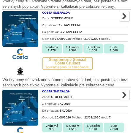
Všetky ceny sú uvádzané vrátane prístavných daní, bez poistenia a bez
servisných poplatkov. Vytvorte si kalkuláciu pre zobrazenie ceny.
COSTA SMERALDA
Zona:
STREDOMORIE
Z prístavu:
CIVITAVECCHIA
Do prístavu:
CIVITAVECCHIA
Odchod:
14/08/2026
Príchod:
21/08/2026
nocí:
7
Vnútorná
S Oknom
S Balkóm
Suite
1.478
1.568
1.668
2.568
Stredomorie Špeciál
Costa Cruises
špeciálna cena na Stredomorie
Všetky ceny sú uvádzané vrátane prístavných daní, bez poistenia a bez
servisných poplatkov. Vytvorte si kalkuláciu pre zobrazenie ceny.
COSTA SMERALDA
Zona:
STREDOMORIE
Z prístavu:
SAVONA
Do prístavu:
SAVONA
Odchod:
15/08/2026
Príchod:
22/08/2026
nocí:
7
Vnútorná
S Oknom
S Balkóm
Suite
979
1.518
1.618
2.568