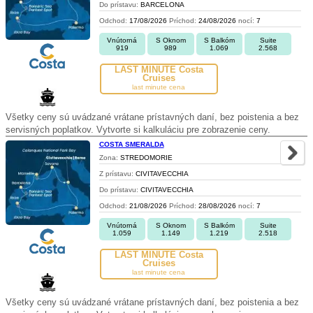
Do prístavu:
BARCELONA
Odchod:
17/08/2026
Príchod:
24/08/2026
nocí:
7
Vnútorná
S Oknom
S Balkóm
Suite
919
989
1.069
2.568
LAST MINUTE Costa
Cruises
last minute cena
Všetky ceny sú uvádzané vrátane prístavných daní, bez poistenia a bez
servisných poplatkov. Vytvorte si kalkuláciu pre zobrazenie ceny.
COSTA SMERALDA
Zona:
STREDOMORIE
Z prístavu:
CIVITAVECCHIA
Do prístavu:
CIVITAVECCHIA
Odchod:
21/08/2026
Príchod:
28/08/2026
nocí:
7
Vnútorná
S Oknom
S Balkóm
Suite
1.059
1.149
1.219
2.518
LAST MINUTE Costa
Cruises
last minute cena
Všetky ceny sú uvádzané vrátane prístavných daní, bez poistenia a bez