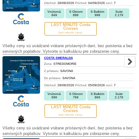
Odchod:
28/08/2026
Príchod:
04/09/2026
nocí:
7
Vnútorná
S Oknom
S Balkóm
Suite
849
899
999
2.179
LAST MINUTE Costa
Cruises
last minute cena
Všetky ceny sú uvádzané vrátane prístavných daní, bez poistenia a bez
servisných poplatkov. Vytvorte si kalkuláciu pre zobrazenie ceny.
COSTA SMERALDA
Zona:
STREDOMORIE
Z prístavu:
SAVONA
Do prístavu:
SAVONA
Odchod:
29/08/2026
Príchod:
05/09/2026
nocí:
7
Vnútorná
S Oknom
S Balkóm
Suite
699
769
869
2.179
LAST MINUTE Costa
Cruises
last minute cena
Všetky ceny sú uvádzané vrátane prístavných daní, bez poistenia a bez
servisných poplatkov. Vytvorte si kalkuláciu pre zobrazenie ceny.