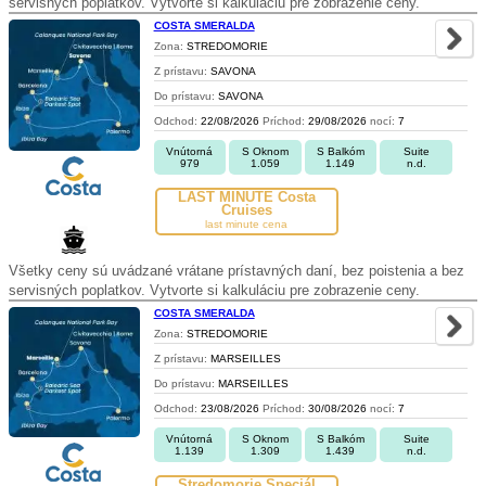
servisných poplatkov. Vytvorte si kalkuláciu pre zobrazenie ceny.
COSTA SMERALDA
Zona:
STREDOMORIE
Z prístavu:
SAVONA
Do prístavu:
SAVONA
Odchod:
22/08/2026
Príchod:
29/08/2026
nocí:
7
Vnútorná
S Oknom
S Balkóm
Suite
979
1.059
1.149
n.d.
LAST MINUTE Costa
Cruises
last minute cena
Všetky ceny sú uvádzané vrátane prístavných daní, bez poistenia a bez
servisných poplatkov. Vytvorte si kalkuláciu pre zobrazenie ceny.
COSTA SMERALDA
Zona:
STREDOMORIE
Z prístavu:
MARSEILLES
Do prístavu:
MARSEILLES
Odchod:
23/08/2026
Príchod:
30/08/2026
nocí:
7
Vnútorná
S Oknom
S Balkóm
Suite
1.139
1.309
1.439
n.d.
Stredomorie Špeciál