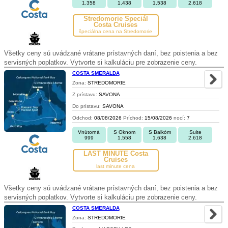
1.358
1.438
1.538
2.618
Stredomorie Špeciál
Costa Cruises
špeciálna cena na Stredomorie
Všetky ceny sú uvádzané vrátane prístavných daní, bez poistenia a bez
servisných poplatkov. Vytvorte si kalkuláciu pre zobrazenie ceny.
COSTA SMERALDA
Zona:
STREDOMORIE
Z prístavu:
SAVONA
Do prístavu:
SAVONA
Odchod:
08/08/2026
Príchod:
15/08/2026
nocí:
7
Vnútorná
S Oknom
S Balkóm
Suite
999
1.558
1.638
2.618
LAST MINUTE Costa
Cruises
last minute cena
Všetky ceny sú uvádzané vrátane prístavných daní, bez poistenia a bez
servisných poplatkov. Vytvorte si kalkuláciu pre zobrazenie ceny.
COSTA SMERALDA
Zona:
STREDOMORIE