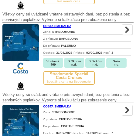
last minute cena
Všetky ceny sú uvádzané vrátane prístavných daní, bez poistenia a bez
servisných poplatkov. Vytvorte si kalkuláciu pre zobrazenie ceny.
COSTA SMERALDA
Zona:
STREDOMORIE
Z prístavu:
BARCELONA
Do prístavu:
PALERMO
Odchod:
31/08/2026
Príchod:
03/09/2026
nocí:
3
Vnútorná
S Oknom
S Balkóm
Suite
469
n.d.
n.d.
n.d.
Stredomorie Špeciál
Costa Cruises
špeciálna cena na Stredomorie
Všetky ceny sú uvádzané vrátane prístavných daní, bez poistenia a bez
servisných poplatkov. Vytvorte si kalkuláciu pre zobrazenie ceny.
COSTA SMERALDA
Zona:
STREDOMORIE
Z prístavu:
CIVITAVECCHIA
Do prístavu:
CIVITAVECCHIA
Odchod:
04/09/2026
Príchod:
11/09/2026
nocí:
7