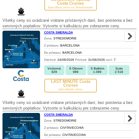
Costa Cruises
špeciálna cena na Stredomorie
Všetky ceny sú uvádzané vrátane prístavných daní, bez poistenia a bez
servisných poplatkov. Vytvorte si kalkuláciu pre zobrazenie ceny.
COSTA SMERALDA
Zona:
STREDOMORIE
Z prístavu:
BARCELONA
Do prístavu:
BARCELONA
Odchod:
24/08/2026
Príchod:
31/08/2026
nocí:
7
Vnútorná
S Oknom
S Balkóm
Suite
929
989
1.089
2.518
LAST MINUTE Costa
Cruises
last minute cena
Všetky ceny sú uvádzané vrátane prístavných daní, bez poistenia a bez
servisných poplatkov. Vytvorte si kalkuláciu pre zobrazenie ceny.
COSTA SMERALDA
Zona:
STREDOMORIE
Z prístavu:
CIVITAVECCHIA
Do prístavu:
CIVITAVECCHIA