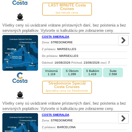
LAST MINUTE Costa
Cruises
last minute cena
Všetky ceny sú uvádzané vrátane prístavných daní, bez poistenia a bez
servisných poplatkov. Vytvorte si kalkuláciu pre zobrazenie ceny.
COSTA SMERALDA
Zona:
STREDOMORIE
Z prístavu:
MARSEILLES
Do prístavu:
MARSEILLES
Odchod:
16/08/2026
Príchod:
23/08/2026
nocí:
7
Vnútorná
S Oknom
S Balkóm
Suite
1.119
1.289
1.419
2.568
Stredomorie Špeciál
Costa Cruises
špeciálna cena na Stredomorie
Všetky ceny sú uvádzané vrátane prístavných daní, bez poistenia a bez
servisných poplatkov. Vytvorte si kalkuláciu pre zobrazenie ceny.
COSTA SMERALDA
Zona:
STREDOMORIE
Z prístavu:
BARCELONA