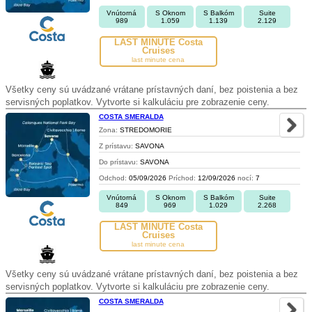
Vnútorná
S Oknom
S Balkóm
Suite
989
1.059
1.139
2.129
LAST MINUTE Costa
Cruises
last minute cena
Všetky ceny sú uvádzané vrátane prístavných daní, bez poistenia a bez
servisných poplatkov. Vytvorte si kalkuláciu pre zobrazenie ceny.
COSTA SMERALDA
Zona:
STREDOMORIE
Z prístavu:
SAVONA
Do prístavu:
SAVONA
Odchod:
05/09/2026
Príchod:
12/09/2026
nocí:
7
Vnútorná
S Oknom
S Balkóm
Suite
849
969
1.029
2.268
LAST MINUTE Costa
Cruises
last minute cena
Všetky ceny sú uvádzané vrátane prístavných daní, bez poistenia a bez
servisných poplatkov. Vytvorte si kalkuláciu pre zobrazenie ceny.
COSTA SMERALDA