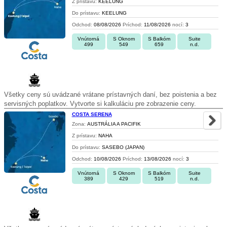
Z prístavu:
KEELUNG
Do prístavu:
KEELUNG
Odchod:
08/08/2026
Príchod:
11/08/2026
nocí:
3
Vnútorná
S Oknom
S Balkóm
Suite
499
549
659
n.d.
Všetky ceny sú uvádzané vrátane prístavných daní, bez poistenia a bez
servisných poplatkov. Vytvorte si kalkuláciu pre zobrazenie ceny.
COSTA SERENA
Zona:
AUSTRÁLIA A PACIFIK
Z prístavu:
NAHA
Do prístavu:
SASEBO (JAPAN)
Odchod:
10/08/2026
Príchod:
13/08/2026
nocí:
3
Vnútorná
S Oknom
S Balkóm
Suite
389
429
519
n.d.