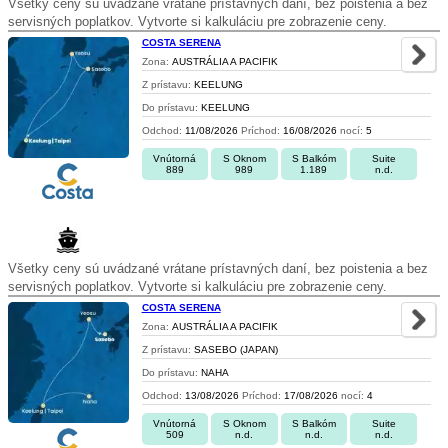
Všetky ceny sú uvádzané vrátane prístavných daní, bez poistenia a bez
servisných poplatkov. Vytvorte si kalkuláciu pre zobrazenie ceny.
COSTA SERENA
Zona:
AUSTRÁLIA A PACIFIK
Z prístavu:
KEELUNG
Do prístavu:
KEELUNG
Odchod:
11/08/2026
Príchod:
16/08/2026
nocí:
5
Vnútorná
S Oknom
S Balkóm
Suite
889
989
1.189
n.d.
Všetky ceny sú uvádzané vrátane prístavných daní, bez poistenia a bez
servisných poplatkov. Vytvorte si kalkuláciu pre zobrazenie ceny.
COSTA SERENA
Zona:
AUSTRÁLIA A PACIFIK
Z prístavu:
SASEBO (JAPAN)
Do prístavu:
NAHA
Odchod:
13/08/2026
Príchod:
17/08/2026
nocí:
4
Vnútorná
S Oknom
S Balkóm
Suite
509
n.d.
n.d.
n.d.