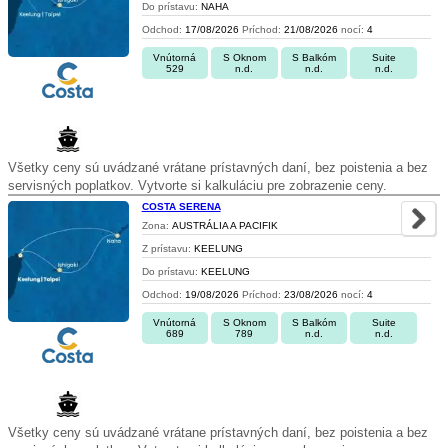
Do prístavu:
NAHA
Odchod:
17/08/2026
Príchod:
21/08/2026
nocí:
4
Vnútorná
S Oknom
S Balkóm
Suite
529
n.d.
n.d.
n.d.
Všetky ceny sú uvádzané vrátane prístavných daní, bez poistenia a bez
servisných poplatkov. Vytvorte si kalkuláciu pre zobrazenie ceny.
COSTA SERENA
Zona:
AUSTRÁLIA A PACIFIK
Z prístavu:
KEELUNG
Do prístavu:
KEELUNG
Odchod:
19/08/2026
Príchod:
23/08/2026
nocí:
4
Vnútorná
S Oknom
S Balkóm
Suite
689
789
n.d.
n.d.
Všetky ceny sú uvádzané vrátane prístavných daní, bez poistenia a bez