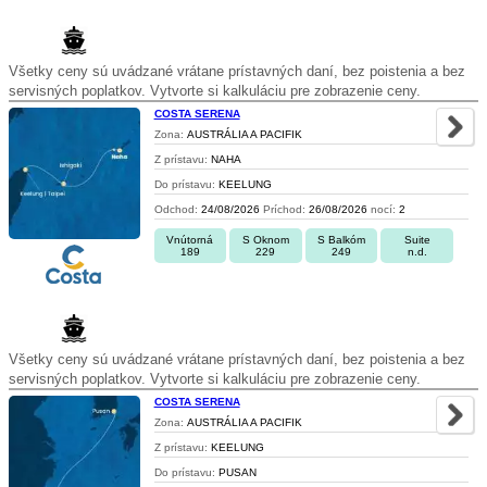
Všetky ceny sú uvádzané vrátane prístavných daní, bez poistenia a bez
servisných poplatkov. Vytvorte si kalkuláciu pre zobrazenie ceny.
COSTA SERENA
Zona:
AUSTRÁLIA A PACIFIK
Z prístavu:
NAHA
Do prístavu:
KEELUNG
Odchod:
24/08/2026
Príchod:
26/08/2026
nocí:
2
Vnútorná
S Oknom
S Balkóm
Suite
189
229
249
n.d.
Všetky ceny sú uvádzané vrátane prístavných daní, bez poistenia a bez
servisných poplatkov. Vytvorte si kalkuláciu pre zobrazenie ceny.
COSTA SERENA
Zona:
AUSTRÁLIA A PACIFIK
Z prístavu:
KEELUNG
Do prístavu:
PUSAN