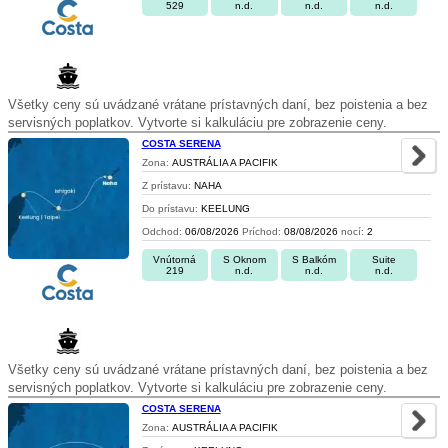
529
n.d.
n.d.
n.d.
Všetky ceny sú uvádzané vrátane prístavných daní, bez poistenia a bez
servisných poplatkov. Vytvorte si kalkuláciu pre zobrazenie ceny.
COSTA SERENA
Zona:
AUSTRÁLIA A PACIFIK
Z prístavu:
NAHA
Do prístavu:
KEELUNG
Odchod:
06/08/2026
Príchod:
08/08/2026
nocí:
2
Vnútorná
S Oknom
S Balkóm
Suite
219
n.d.
n.d.
n.d.
Všetky ceny sú uvádzané vrátane prístavných daní, bez poistenia a bez
servisných poplatkov. Vytvorte si kalkuláciu pre zobrazenie ceny.
COSTA SERENA
Zona:
AUSTRÁLIA A PACIFIK