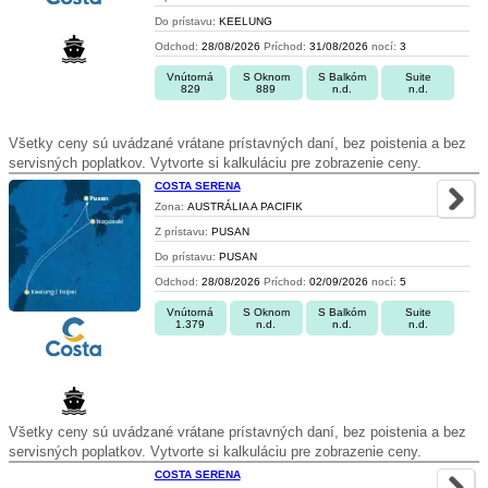
Do prístavu:
KEELUNG
Odchod:
28/08/2026
Príchod:
31/08/2026
nocí:
3
Vnútorná
S Oknom
S Balkóm
Suite
829
889
n.d.
n.d.
Všetky ceny sú uvádzané vrátane prístavných daní, bez poistenia a bez
servisných poplatkov. Vytvorte si kalkuláciu pre zobrazenie ceny.
COSTA SERENA
Zona:
AUSTRÁLIA A PACIFIK
Z prístavu:
PUSAN
Do prístavu:
PUSAN
Odchod:
28/08/2026
Príchod:
02/09/2026
nocí:
5
Vnútorná
S Oknom
S Balkóm
Suite
1.379
n.d.
n.d.
n.d.
Všetky ceny sú uvádzané vrátane prístavných daní, bez poistenia a bez
servisných poplatkov. Vytvorte si kalkuláciu pre zobrazenie ceny.
COSTA SERENA