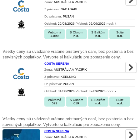
Zona:
AUSTRÁLIA A PACIFIK
Z prístavu:
NAGASAKI
Do prístavu:
PUSAN
Odchod:
29/08/2026
Príchod:
02/09/2026
nocí:
4
Vnútorná
S Oknom
S Balkóm
Suite
1.099
n.d.
n.d.
n.d.
Všetky ceny sú uvádzané vrátane prístavných daní, bez poistenia a bez
servisných poplatkov. Vytvorte si kalkuláciu pre zobrazenie ceny.
COSTA SERENA
Zona:
AUSTRÁLIA A PACIFIK
Z prístavu:
KEELUNG
Do prístavu:
PUSAN
Odchod:
31/08/2026
Príchod:
02/09/2026
nocí:
2
Vnútorná
S Oknom
S Balkóm
Suite
579
619
n.d.
n.d.
Všetky ceny sú uvádzané vrátane prístavných daní, bez poistenia a bez
servisných poplatkov. Vytvorte si kalkuláciu pre zobrazenie ceny.
COSTA SERENA
Zona:
AUSTRÁLIA A PACIFIK