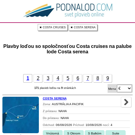
✖ COSTA CRUISES
✖ COSTA SERENA
Plavby loďou so spoločnosťou Costa cruises na palube
lode Costa serena
1
2
3
4
5
6
7
8
9
171
plavieb loďou na
9
stránkách
Mena
COSTA SERENA
Zona:
AUSTRÁLIA A PACIFIK
Z prístavu:
NAHA
Do prístavu:
NAHA
Odchod:
06/08/2026
Príchod:
10/08/2026
nocí:
4
Vnútorná
S Oknom
S Balkóm
Suite