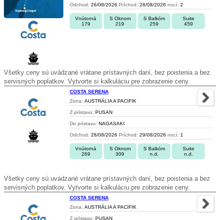
Odchod:
26/08/2026
Príchod:
28/08/2026
nocí:
2
Vnútorná
S Oknom
S Balkóm
Suite
179
219
259
459
Všetky ceny sú uvádzané vrátane prístavných daní, bez poistenia a bez
servisných poplatkov. Vytvorte si kalkuláciu pre zobrazenie ceny.
COSTA SERENA
Zona:
AUSTRÁLIA A PACIFIK
Z prístavu:
PUSAN
Do prístavu:
NAGASAKI
Odchod:
28/08/2026
Príchod:
29/08/2026
nocí:
1
Vnútorná
S Oknom
S Balkóm
Suite
269
309
n.d.
n.d.
Všetky ceny sú uvádzané vrátane prístavných daní, bez poistenia a bez
servisných poplatkov. Vytvorte si kalkuláciu pre zobrazenie ceny.
COSTA SERENA
Zona:
AUSTRÁLIA A PACIFIK
Z prístavu:
PUSAN