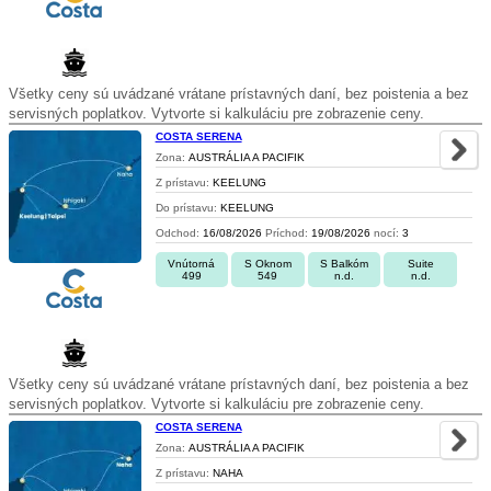
Všetky ceny sú uvádzané vrátane prístavných daní, bez poistenia a bez
servisných poplatkov. Vytvorte si kalkuláciu pre zobrazenie ceny.
COSTA SERENA
Zona:
AUSTRÁLIA A PACIFIK
Z prístavu:
KEELUNG
Do prístavu:
KEELUNG
Odchod:
16/08/2026
Príchod:
19/08/2026
nocí:
3
Vnútorná
S Oknom
S Balkóm
Suite
499
549
n.d.
n.d.
Všetky ceny sú uvádzané vrátane prístavných daní, bez poistenia a bez
servisných poplatkov. Vytvorte si kalkuláciu pre zobrazenie ceny.
COSTA SERENA
Zona:
AUSTRÁLIA A PACIFIK
Z prístavu:
NAHA