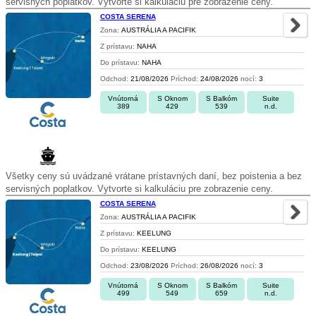
servisných poplatkov. Vytvorte si kalkuláciu pre zobrazenie ceny.
COSTA SERENA
Zona:
AUSTRÁLIA A PACIFIK
Z prístavu:
NAHA
Do prístavu:
NAHA
Odchod:
21/08/2026
Príchod:
24/08/2026
nocí:
3
Vnútorná
S Oknom
S Balkóm
Suite
389
429
539
n.d.
Všetky ceny sú uvádzané vrátane prístavných daní, bez poistenia a bez
servisných poplatkov. Vytvorte si kalkuláciu pre zobrazenie ceny.
COSTA SERENA
Zona:
AUSTRÁLIA A PACIFIK
Z prístavu:
KEELUNG
Do prístavu:
KEELUNG
Odchod:
23/08/2026
Príchod:
26/08/2026
nocí:
3
Vnútorná
S Oknom
S Balkóm
Suite
499
549
659
n.d.