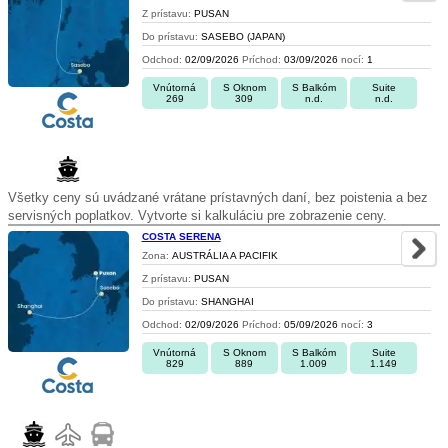
Z prístavu:
PUSAN
Do prístavu:
SASEBO (JAPAN)
Odchod:
02/09/2026
Príchod:
03/09/2026
nocí:
1
Vnútorná
S Oknom
S Balkóm
Suite
269
309
n.d.
n.d.
Všetky ceny sú uvádzané vrátane prístavných daní, bez poistenia a bez
servisných poplatkov. Vytvorte si kalkuláciu pre zobrazenie ceny.
COSTA SERENA
Zona:
AUSTRÁLIA A PACIFIK
Z prístavu:
PUSAN
Do prístavu:
SHANGHAI
Odchod:
02/09/2026
Príchod:
05/09/2026
nocí:
3
Vnútorná
S Oknom
S Balkóm
Suite
829
889
1.009
1.149