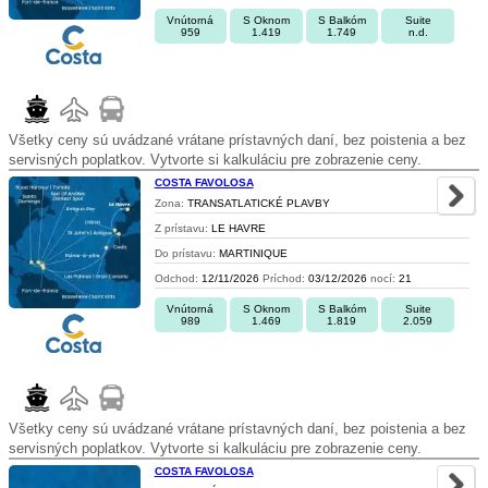
Vnútorná
S Oknom
S Balkóm
Suite
959
1.419
1.749
n.d.
Všetky ceny sú uvádzané vrátane prístavných daní, bez poistenia a bez
servisných poplatkov. Vytvorte si kalkuláciu pre zobrazenie ceny.
COSTA FAVOLOSA
Zona:
TRANSATLATICKÉ PLAVBY
Z prístavu:
LE HAVRE
Do prístavu:
MARTINIQUE
Odchod:
12/11/2026
Príchod:
03/12/2026
nocí:
21
Vnútorná
S Oknom
S Balkóm
Suite
989
1.469
1.819
2.059
Všetky ceny sú uvádzané vrátane prístavných daní, bez poistenia a bez
servisných poplatkov. Vytvorte si kalkuláciu pre zobrazenie ceny.
COSTA FAVOLOSA