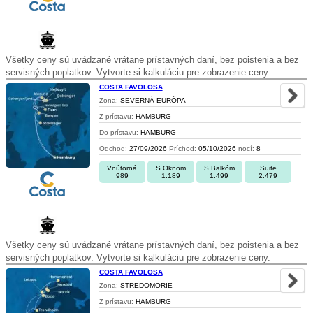
Všetky ceny sú uvádzané vrátane prístavných daní, bez poistenia a bez
servisných poplatkov. Vytvorte si kalkuláciu pre zobrazenie ceny.
COSTA FAVOLOSA
Zona:
SEVERNÁ EURÓPA
Z prístavu:
HAMBURG
Do prístavu:
HAMBURG
Odchod:
27/09/2026
Príchod:
05/10/2026
nocí:
8
Vnútorná
S Oknom
S Balkóm
Suite
989
1.189
1.499
2.479
Všetky ceny sú uvádzané vrátane prístavných daní, bez poistenia a bez
servisných poplatkov. Vytvorte si kalkuláciu pre zobrazenie ceny.
COSTA FAVOLOSA
Zona:
STREDOMORIE
Z prístavu:
HAMBURG