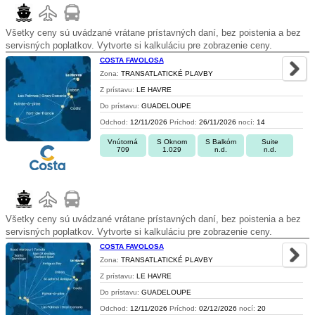
Všetky ceny sú uvádzané vrátane prístavných daní, bez poistenia a bez
servisných poplatkov. Vytvorte si kalkuláciu pre zobrazenie ceny.
COSTA FAVOLOSA
Zona:
TRANSATLATICKÉ PLAVBY
Z prístavu:
LE HAVRE
Do prístavu:
GUADELOUPE
Odchod:
12/11/2026
Príchod:
26/11/2026
nocí:
14
Vnútorná
S Oknom
S Balkóm
Suite
709
1.029
n.d.
n.d.
Všetky ceny sú uvádzané vrátane prístavných daní, bez poistenia a bez
servisných poplatkov. Vytvorte si kalkuláciu pre zobrazenie ceny.
COSTA FAVOLOSA
Zona:
TRANSATLATICKÉ PLAVBY
Z prístavu:
LE HAVRE
Do prístavu:
GUADELOUPE
Odchod:
12/11/2026
Príchod:
02/12/2026
nocí:
20