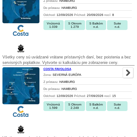
Z prístavu:
HAMBURG
Do prístavu:
HAMBURG
Odchod:
12/09/2026
Príchod:
20/09/2026
nocí:
8
Vnútorná
S Oknom
S Balkóm
Suite
1.039
1.279
n.d.
n.d.
Všetky ceny sú uvádzané vrátane prístavných daní, bez poistenia a bez
servisných poplatkov. Vytvorte si kalkuláciu pre zobrazenie ceny.
COSTA FAVOLOSA
Zona:
SEVERNÁ EURÓPA
Z prístavu:
HAMBURG
Do prístavu:
HAMBURG
Odchod:
12/09/2026
Príchod:
27/09/2026
nocí:
15
Vnútorná
S Oknom
S Balkóm
Suite
1.599
2.249
n.d.
n.d.