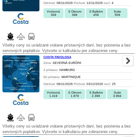
Odchod:
08/11/2026
Príchod:
12/11/2026
nocí:
4
Vnútorná
S Oknom
S Balkóm
Suite
309
399
459
509
Všetky ceny sú uvádzané vrátane prístavných daní, bez poistenia a bez
servisných poplatkov. Vytvorte si kalkuláciu pre zobrazenie ceny.
COSTA FAVOLOSA
Zona:
SEVERNÁ EURÓPA
Z prístavu:
HAMBURG
Do prístavu:
MARTINIQUE
Odchod:
08/11/2026
Príchod:
03/12/2026
nocí:
25
Vnútorná
S Oknom
S Balkóm
Suite
1.419
1.979
2.399
3.994
Všetky ceny sú uvádzané vrátane prístavných daní, bez poistenia a bez
servisných poplatkov. Vytvorte si kalkuláciu pre zobrazenie ceny.