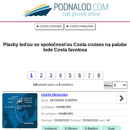
✖ COSTA CRUISES
✖ COSTA FAVOLOSA
Plavby loďou so spoločnosťou Costa cruises na palube
lode Costa favolosa
1
2
3
4
5
6
7
8
149
plavieb loďou na
8
stránkách
Mena
COSTA FAVOLOSA
Zona:
SEVERNÁ EURÓPA
Z prístavu:
HAMBURG
Do prístavu:
HAMBURG
Odchod:
15/08/2026
Príchod:
25/08/2026
nocí:
10
Vnútorná
S Oknom
S Balkóm
Suite