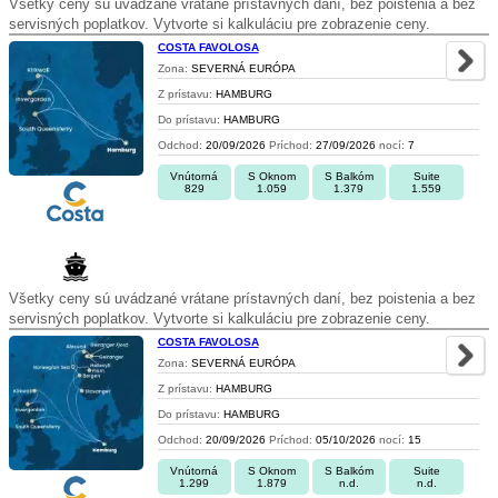
Všetky ceny sú uvádzané vrátane prístavných daní, bez poistenia a bez
servisných poplatkov. Vytvorte si kalkuláciu pre zobrazenie ceny.
COSTA FAVOLOSA
Zona:
SEVERNÁ EURÓPA
Z prístavu:
HAMBURG
Do prístavu:
HAMBURG
Odchod:
20/09/2026
Príchod:
27/09/2026
nocí:
7
Vnútorná
S Oknom
S Balkóm
Suite
829
1.059
1.379
1.559
Všetky ceny sú uvádzané vrátane prístavných daní, bez poistenia a bez
servisných poplatkov. Vytvorte si kalkuláciu pre zobrazenie ceny.
COSTA FAVOLOSA
Zona:
SEVERNÁ EURÓPA
Z prístavu:
HAMBURG
Do prístavu:
HAMBURG
Odchod:
20/09/2026
Príchod:
05/10/2026
nocí:
15
Vnútorná
S Oknom
S Balkóm
Suite
1.299
1.879
n.d.
n.d.