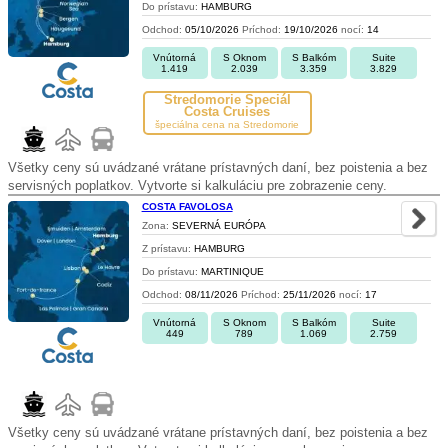
Do prístavu:
HAMBURG
Odchod:
05/10/2026
Príchod:
19/10/2026
nocí:
14
Vnútorná
S Oknom
S Balkóm
Suite
1.419
2.039
3.359
3.829
Stredomorie Špeciál
Costa Cruises
špeciálna cena na Stredomorie
Všetky ceny sú uvádzané vrátane prístavných daní, bez poistenia a bez
servisných poplatkov. Vytvorte si kalkuláciu pre zobrazenie ceny.
COSTA FAVOLOSA
Zona:
SEVERNÁ EURÓPA
Z prístavu:
HAMBURG
Do prístavu:
MARTINIQUE
Odchod:
08/11/2026
Príchod:
25/11/2026
nocí:
17
Vnútorná
S Oknom
S Balkóm
Suite
449
789
1.069
2.759
Všetky ceny sú uvádzané vrátane prístavných daní, bez poistenia a bez