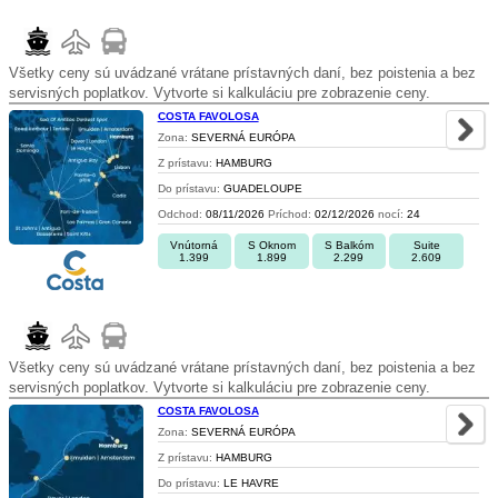
Všetky ceny sú uvádzané vrátane prístavných daní, bez poistenia a bez
servisných poplatkov. Vytvorte si kalkuláciu pre zobrazenie ceny.
COSTA FAVOLOSA
Zona:
SEVERNÁ EURÓPA
Z prístavu:
HAMBURG
Do prístavu:
GUADELOUPE
Odchod:
08/11/2026
Príchod:
02/12/2026
nocí:
24
Vnútorná
S Oknom
S Balkóm
Suite
1.399
1.899
2.299
2.609
Všetky ceny sú uvádzané vrátane prístavných daní, bez poistenia a bez
servisných poplatkov. Vytvorte si kalkuláciu pre zobrazenie ceny.
COSTA FAVOLOSA
Zona:
SEVERNÁ EURÓPA
Z prístavu:
HAMBURG
Do prístavu:
LE HAVRE