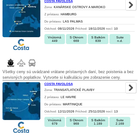
COSTA FAVOLOSA
Zona:
KANÁRSKE OSTROVY A MAROKO
Z prístavu:
HAMBURG
Do prístavu:
LAS PALMAS
Odchod:
08/11/2026
Príchod:
18/11/2026
nocí:
10
Vnútorná
S Oknom
S Balkóm
Suite
449
669
839
n.d.
Všetky ceny sú uvádzané vrátane prístavných daní, bez poistenia a bez
servisných poplatkov. Vytvorte si kalkuláciu pre zobrazenie ceny.
COSTA FAVOLOSA
Zona:
TRANSATLATICKÉ PLAVBY
Z prístavu:
LE HAVRE
Do prístavu:
MARTINIQUE
Odchod:
12/11/2026
Príchod:
25/11/2026
nocí:
13
Vnútorná
S Oknom
S Balkóm
Suite
679
969
1.189
2.169