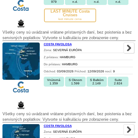
979
n.d.
n.d.
n.d.
LAST MINUTE Costa
Cruises
last minute cena
Všetky ceny sú uvádzané vrátane prístavných daní, bez poistenia a bez
servisných poplatkov. Vytvorte si kalkuláciu pre zobrazenie ceny.
COSTA FAVOLOSA
Zona:
SEVERNÁ EURÓPA
Z prístavu:
HAMBURG
Do prístavu:
HAMBURG
Odchod:
03/09/2026
Príchod:
12/09/2026
nocí:
9
Vnútorná
S Oknom
S Balkóm
Suite
1.359
1.599
2.149
2.824
Všetky ceny sú uvádzané vrátane prístavných daní, bez poistenia a bez
servisných poplatkov. Vytvorte si kalkuláciu pre zobrazenie ceny.
COSTA FAVOLOSA
Zona:
SEVERNÁ EURÓPA