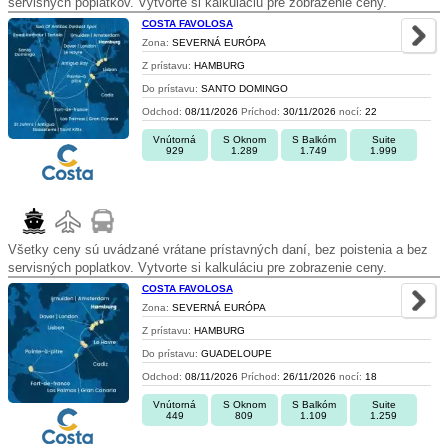
servisných poplatkov. Vytvorte si kalkuláciu pre zobrazenie ceny.
COSTA FAVOLOSA
Zona:
SEVERNÁ EURÓPA
Z prístavu:
HAMBURG
Do prístavu:
SANTO DOMINGO
Odchod:
08/11/2026
Príchod:
30/11/2026
nocí:
22
Vnútorná
S Oknom
S Balkóm
Suite
929
1.289
1.749
1.999
Všetky ceny sú uvádzané vrátane prístavných daní, bez poistenia a bez
servisných poplatkov. Vytvorte si kalkuláciu pre zobrazenie ceny.
COSTA FAVOLOSA
Zona:
SEVERNÁ EURÓPA
Z prístavu:
HAMBURG
Do prístavu:
GUADELOUPE
Odchod:
08/11/2026
Príchod:
26/11/2026
nocí:
18
Vnútorná
S Oknom
S Balkóm
Suite
449
809
1.109
1.259