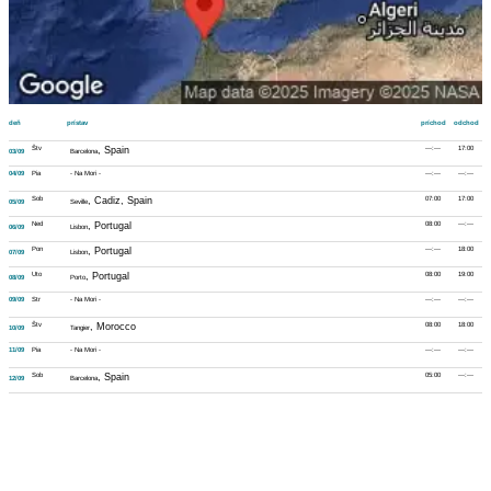
deň
prístav
príchod
odchod
Štv
, Spain
---:---
17:00
03/09
Barcelona
04/09
Pia
- Na Mori -
---:---
---:---
Sob
, Cadiz, Spain
07:00
17:00
05/09
Seville
Ned
, Portugal
08:00
---:---
06/09
Lisbon
Pon
, Portugal
---:---
18:00
07/09
Lisbon
Uto
, Portugal
08:00
19:00
08/09
Porto
09/09
Str
- Na Mori -
---:---
---:---
Štv
, Morocco
08:00
18:00
10/09
Tangier
11/09
Pia
- Na Mori -
---:---
---:---
Sob
, Spain
05:00
---:---
12/09
Barcelona