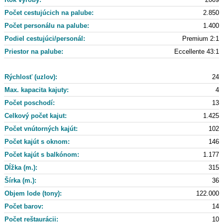
Počet cestujúcich na palube:
2.850
Počet personálu na palube:
1.400
Podiel cestujúci/personál:
Premium 2:1
Priestor na palube:
Eccellente 43:1
Rýchlosť (uzlov):
24
Max. kapacita kajuty:
4
Počet poschodí:
13
Celkový počet kajut:
1.425
Počet vnútorných kajút:
102
Počet kajút s oknom:
146
Počet kajút s balkónom:
1.177
Dĺžka (m.):
315
Šírka (m.):
36
Objem lode (tony):
122.000
Počet barov:
14
Počet reštaurácii:
10