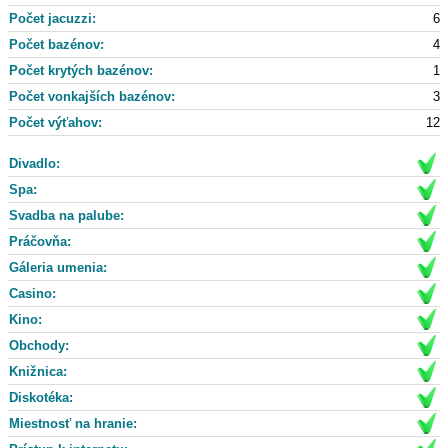
Počet jacuzzi:
6
Počet bazénov:
4
Počet krytých bazénov:
1
Počet vonkajších bazénov:
3
Počet výťahov:
12
Divadlo:
Spa:
Svadba na palube:
Práčovňa:
Gáleria umenia:
Casino:
Kino:
Obchody:
Knižnica:
Diskotéka:
Miestnosť na hranie: