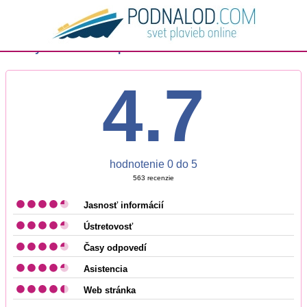
Všetky 563 recenzií o podnalod.com
4.7
hodnotenie
0
do
5
563
recenzie
Jasnosť informácií
Ústretovosť
Časy odpovedí
Asistencia
Web stránka