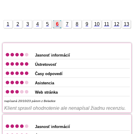
1
2
3
4
5
6
7
8
9
10
11
12
13
14
15
Jasnosť informácií
Ústretovosť
Časy odpovedí
Asistencia
Web stránka
napísaná 20/10/23
párom z Beladice
Klient spravil ohodnotenie ale nenapísal žiadnu recenziu.
Jasnosť informácií