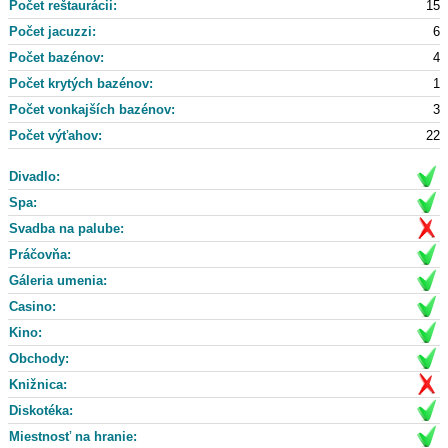
Počet reštaurácii:
15
Počet jacuzzi:
6
Počet bazénov:
4
Počet krytých bazénov:
1
Počet vonkajších bazénov:
3
Počet výťahov:
22
Divadlo:
Spa:
Svadba na palube:
Práčovňa:
Gáleria umenia:
Casino:
Kino:
Obchody:
Knižnica:
Diskotéka:
Miestnosť na hranie: