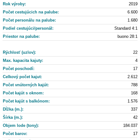
Rok výroby:
2019
Počet cestujúcich na palube:
6.600
Počet personálu na palube:
1.680
Podiel cestujúci/personál:
Standard 4:1
Priestor na palube:
buono 28:1
Rýchlosť (uzlov):
22
Max. kapacita kajuty:
4
Počet poschodí:
17
Celkový počet kajut:
2.612
Počet vnútorných kajút:
788
Počet kajút s oknom:
168
Počet kajút s balkónom:
1.576
Dĺžka (m.):
337
Šírka (m.):
42
Objem lode (tony):
184.037
Počet barov:
17