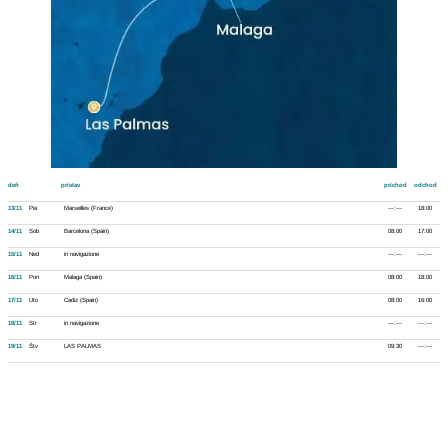
deň
prístav
príchod
odchod
13/11
Pia
Marseilles (France)
---:---
18:00
14/11
Sob
Barcelona (Spain)
08:00
17:00
15/11
Ned
in navigazione
---:---
---:---
16/11
Pon
Malaga (Spain)
08:00
18:00
17/11
Uto
Cadiz (Spain)
08:00
16:00
18/11
Str
in navigazione
---:---
---:---
19/11
Štv
LAS PALMAS
09:30
---:---