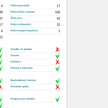
4
Počet poschodí:
17
88
Počet kajút s oknom:
168
37
Šírka (m.):
42
17
Počet reštaurácii:
15
4
Počet krytých bazénov:
1
22
Svadba na palube:
Casino:
Knižnica:
Prístup k internetu:
Basketbalové ihrisko:
Simulátor golfu:
Program pre mládež: