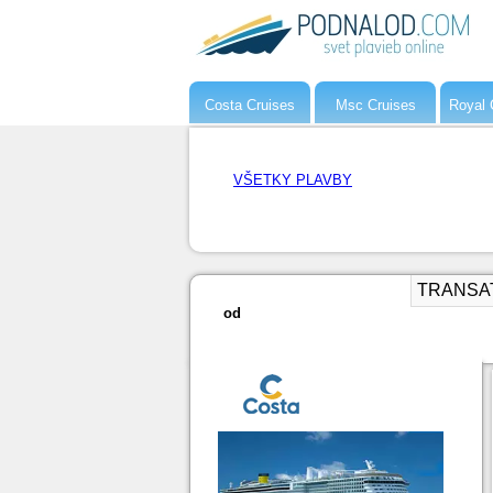
Costa Cruises
Msc Cruises
Royal 
VŠETKY PLAVBY
TRANSATL
od