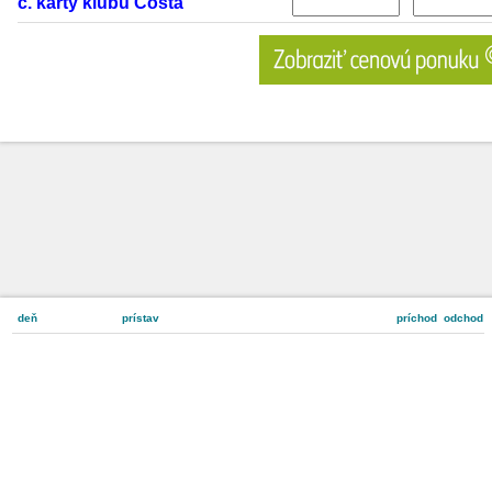
č. karty klubu Costa
deň
prístav
príchod
odchod