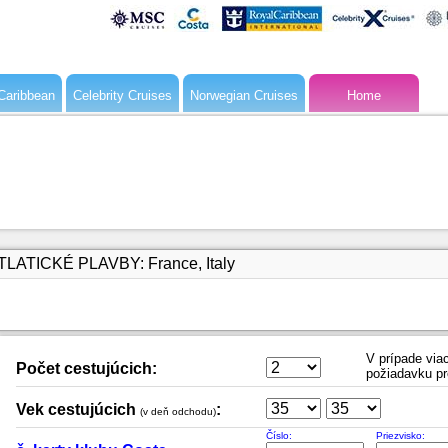
Caribbean
Celebrity Cruises
Norwegian Cruises
Home
ATICKÉ PLAVBY: France, Italy
V prípade viac
Počet cestujúcich:
požiadavku pr
Vek cestujúcich
:
(v deň odchodu)
Číslo:
Priezvisko: