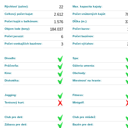
Rýchlosť (uzlov):
22
Max. kapacita kajuty:
Celkový počet kajut:
2.612
Počet vnútorných kajút:
7
Počet kajút s balkónom:
1.576
Dĺžka (m.):
3
Objem lode (tony):
184.037
Počet barov:
Počet jacuzzi:
6
Počet bazénov:
Počet vonkajších bazénov:
3
Počet výťahov:
Divadlo:
Spa:
Práčovňa:
Gáleria umenia:
Kino:
Obchody:
Diskotéka:
Miestnosť na hranie:
Jogging:
Fitness:
Tenisový kurt:
Minigolf:
Club pre deti:
Club pre mládež:
Zábava pre deti:
Bazén pre deti: