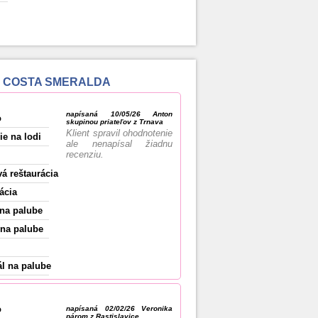
í o COSTA SMERALDA
napísaná 10/05/26 Anton
o
skupinou priateľov z Trnava
Klient spravil ohodnotenie
ie na lodi
ale nenapísal žiadnu
recenziu.
vá reštaurácia
ácia
na palube
na palube
l na palube
o
napísaná 02/02/26 Veronika
párom z Rastislavice