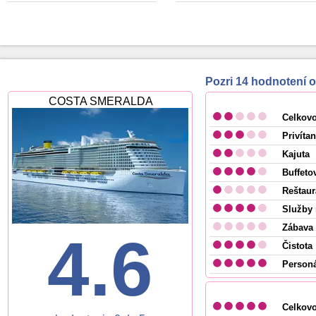
Pozri 14 hodnoten
COSTA SMERALDA
Celkov
Privítan
Kajuta
Buffeto
Reštaur
Služby 
Zábava 
4.6
Čistota
Personá
Celkov