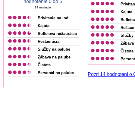
hodnotenie 0 do 5
Privítan
14
recenzie
Kajuta
Privítanie na lodi
Buffeto
Kajuta
Reštaur
Buffetová reštaurácia
Služby 
Reštaurácia
Zábava 
Služby na palube
Čistota
Zábava na palube
Personá
Čistota
Personál na palube
Pozri 14 hodnotení