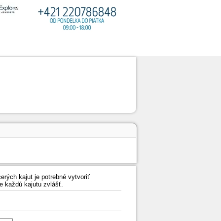
erých kajut je potrebné vytvoriť
e každú kajutu zvlášť.