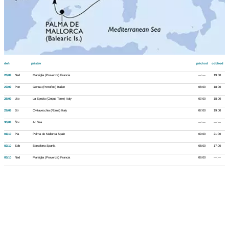
deň
prístav
príchod
odchod
26/09
Ned
Marsiglia (Provenza) Francia
---:---
19:00
27/09
Pon
Genua (Portofino) Italien
08:00
18:00
28/09
Uto
La Spezia (Cinque Terre) Italy
07:00
18:00
29/09
Str
Civitavecchia (Rome) Italy
07:00
19:00
30/09
Štv
At Sea
---:---
---:---
01/10
Pia
Palma de Mallorca Spain
09:00
21:00
02/10
Sob
Barcelona Spania
08:00
17:00
03/10
Ned
Marsiglia (Provenza) Francia
09:00
---:---