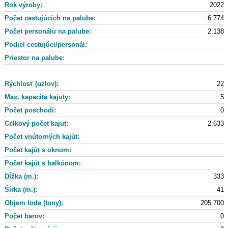
Rok výroby:
2022
Počet cestujúcich na palube:
6.774
Počet personálu na palube:
2.138
Podiel cestujúci/personál:
Priestor na palube:
Rýchlosť (uzlov):
22
Max. kapacita kajuty:
5
Počet poschodí:
0
Celkový počet kajut:
2.633
Počet vnútorných kajút:
Počet kajút s oknom:
Počet kajút s balkónom:
Dĺžka (m.):
333
Šírka (m.):
41
Objem lode (tony):
205.700
Počet barov:
0