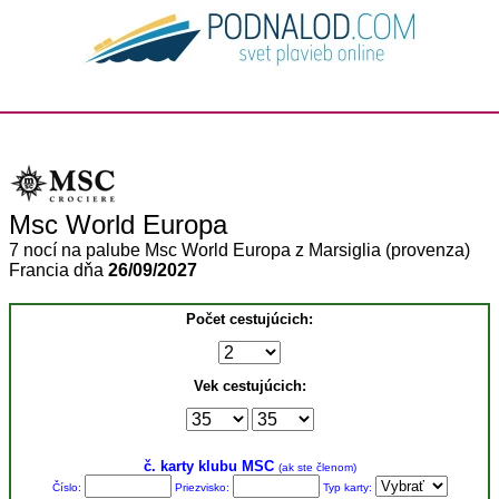
Msc World Europa
7 nocí na palube Msc World Europa z Marsiglia (provenza)
Francia dňa
26/09/2027
Počet cestujúcich:
Vek cestujúcich:
č. karty klubu MSC
(ak ste členom)
Číslo:
Priezvisko:
Typ karty: