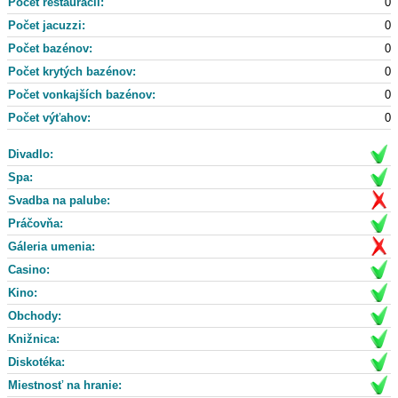
Počet reštaurácii:
0
Počet jacuzzi:
0
Počet bazénov:
0
Počet krytých bazénov:
0
Počet vonkajších bazénov:
0
Počet výťahov:
0
Divadlo:
Spa:
Svadba na palube:
Práčovňa:
Gáleria umenia:
Casino:
Kino:
Obchody:
Knižnica:
Diskotéka:
Miestnosť na hranie: