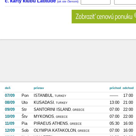
č. karty klubu Latitude
(ak ste členom)
deň
prístav
príchod
odchod
07/09
Pon
ISTANBUL
-------
17:00
, TURKEY
08/09
Uto
KUSADASI
13:00
21:00
, TURKEY
09/09
Str
SANTORINI ISLAND
07:00
22:00
, GREECE
10/09
Štv
MYKONOS
07:00
22:00
, GREECE
11/09
Pia
PIRAEUS ATHENS
05:30
16:00
, GREECE
12/09
Sob
OLYMPIA KATAKOLON
07:00
16:00
, GREECE