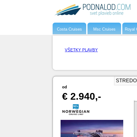
Costa Cruises
Msc Cruises
Royal 
VŠETKY PLAVBY
STREDOMO
od
€ 2.940,-