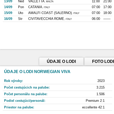
13/09
Ned
VALLETTA
11:00
21:00
, MALTA
14/09
Pon
CATANIA
07:00
17:00
, ITALY
15/09
Uto
AMALFI COAST (SALERNO)
07:00
18:00
, ITALY
16/09
Str
CIVITAVECCHIA ROME
06:00
-------
, ITALY
ÚDAJE O LODI
FOTO LOD
ÚDAJE O LODI NORWEGIAN VIVA
Rok výroby:
2023
Počet cestujúcich na palube:
3.215
Počet personálu na palube:
1.506
Podiel cestujúci/personál:
Premium 2:1
Priestor na palube:
eccellente 42:1