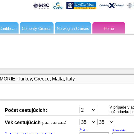
Caribbean
Celebrity Cruises
Norwegian Cruises
Home
RIE: Turkey, Greece, Malta, Italy
V prípade viac
Počet cestujúcich:
požiadavku pr
Vek cestujúcich
:
(v deň odchodu)
Číslo:
Priezvisko: