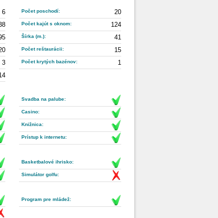
6
Počet poschodí:
20
38
Počet kajút s oknom:
124
95
Šírka (m.):
41
20
Počet reštaurácii:
15
3
Počet krytých bazénov:
1
14
Svadba na palube:
Casino:
Knižnica:
Prístup k internetu:
Basketbalové ihrisko:
Simulátor golfu:
Program pre mládež: