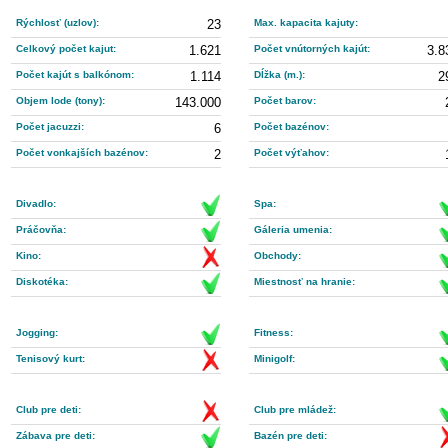
Rýchlosť (uzlov):
23
Max. kapacita kajuty:
Celkový počet kajut:
1.621
Počet vnútorných kajút:
3.8
Počet kajút s balkónom:
1.114
Dĺžka (m.):
2
Objem lode (tony):
143.000
Počet barov:
Počet jacuzzi:
6
Počet bazénov:
Počet vonkajších bazénov:
2
Počet výťahov:
Divadlo:
Spa:
Práčovňa:
Gáleria umenia:
Kino:
Obchody:
Diskotéka:
Miestnosť na hranie:
Jogging:
Fitness:
Tenisový kurt:
Minigolf:
Club pre deti:
Club pre mládež:
Zábava pre deti:
Bazén pre deti: