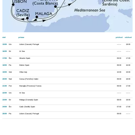
deň
prístav
príchod
odchod
15/09
Uto
Lisbon (Cascais) Portugal
---:---
18:00
16/09
Str
At Sea
---:---
---:---
17/09
Štv
Alicante Spain
09:00
17:00
18/09
Pia
Mahon Spain
09:00
16:00
19/09
Sob
Olbia Italy
10:00
19:00
20/09
Ned
Genua (Portofino) Italien
09:00
18:00
21/09
Pon
Marsiglia (Provenza) Francia
09:00
17:00
22/09
Uto
At Sea
---:---
---:---
23/09
Str
Malaga (Granada) Spain
08:00
18:00
24/09
Štv
Cadiz (Seville) Spain
07:00
17:00
25/09
Pia
Lisbon (Cascais) Portugal
09:00
---:---