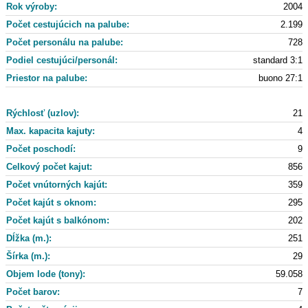
Rok výroby:
2004
Počet cestujúcich na palube:
2.199
Počet personálu na palube:
728
Podiel cestujúci/personál:
standard 3:1
Priestor na palube:
buono 27:1
Rýchlosť (uzlov):
21
Max. kapacita kajuty:
4
Počet poschodí:
9
Celkový počet kajut:
856
Počet vnútorných kajút:
359
Počet kajút s oknom:
295
Počet kajút s balkónom:
202
Dĺžka (m.):
251
Šírka (m.):
29
Objem lode (tony):
59.058
Počet barov:
7