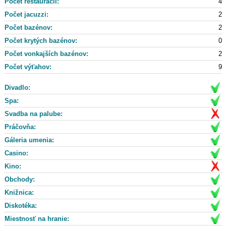
Počet reštaurácii:
4
Počet jacuzzi:
2
Počet bazénov:
2
Počet krytých bazénov:
0
Počet vonkajších bazénov:
2
Počet výťahov:
9
Divadlo:
Spa:
Svadba na palube:
Práčovňa:
Gáleria umenia:
Casino:
Kino:
Obchody:
Knižnica:
Diskotéka:
Miestnosť na hranie: