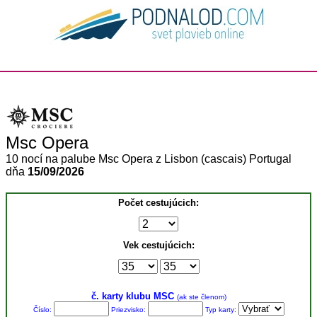
Msc Opera
10 nocí na palube Msc Opera z Lisbon (cascais) Portugal
dňa
15/09/2026
Počet cestujúcich:
Vek cestujúcich:
č. karty klubu MSC
(ak ste členom)
Číslo:
Priezvisko:
Typ karty: