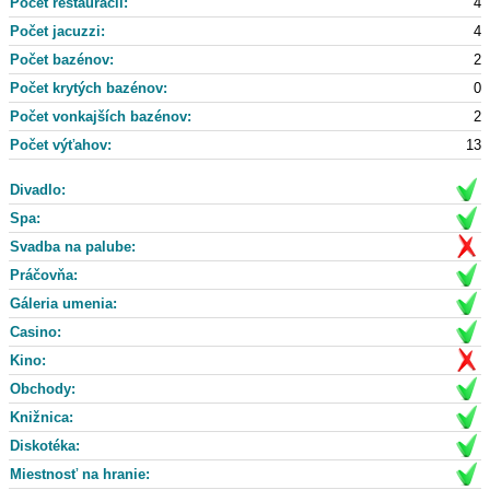
Počet reštaurácii:
4
Počet jacuzzi:
4
Počet bazénov:
2
Počet krytých bazénov:
0
Počet vonkajších bazénov:
2
Počet výťahov:
13
Divadlo:
Spa:
Svadba na palube:
Práčovňa:
Gáleria umenia:
Casino:
Kino:
Obchody:
Knižnica:
Diskotéka:
Miestnosť na hranie: