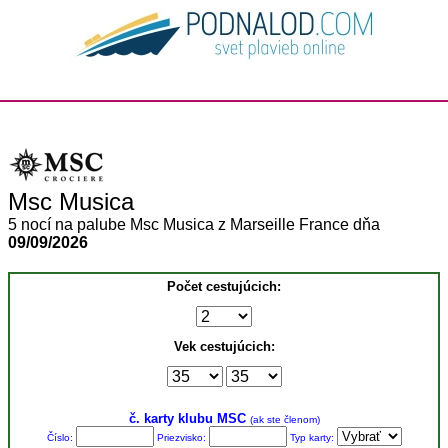
Msc Musica
5 nocí na palube Msc Musica z Marseille France dňa
09/09/2026
Počet cestujúcich:
Vek cestujúcich:
č. karty klubu MSC
(ak ste členom)
Číslo:
Priezvisko:
Typ karty: