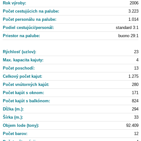
Rok výroby:
2006
Počet cestujúcich na palube:
3.223
Počet personálu na palube:
1.014
Podiel cestujúci/personál:
standard 3:1
Priestor na palube:
buono 29:1
Rýchlosť (uzlov):
23
Max. kapacita kajuty:
4
Počet poschodí:
13
Celkový počet kajut:
1.275
Počet vnútorných kajút:
280
Počet kajút s oknom:
171
Počet kajút s balkónom:
824
Dĺžka (m.):
294
Šírka (m.):
33
Objem lode (tony):
92.409
Počet barov:
12