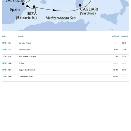
deň
prístav
príchod
odchod
09/09
Str
Marseille France
---:---
15:00
10/09
Štv
Valencia Spain
10:00
20:00
11/09
Pia
Ibiza (Baleari Is.) Spain
11:30
23:59
12/09
Sob
At Sea
---:---
---:---
13/09
Ned
Cagliari (Sardinia) Italy
08:00
17:00
14/09
Pon
Civitavecchia Italie
08:00
---:---