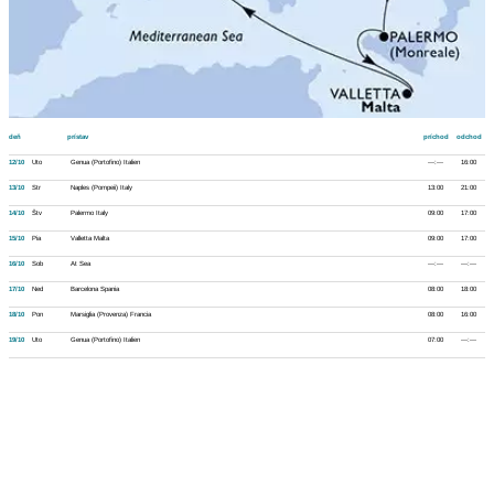
deň
prístav
príchod
odchod
12/10
Uto
Genua (Portofino) Italien
---:---
16:00
13/10
Str
Naples (Pompeii) Italy
13:00
21:00
14/10
Štv
Palermo Italy
09:00
17:00
15/10
Pia
Valletta Malta
09:00
17:00
16/10
Sob
At Sea
---:---
---:---
17/10
Ned
Barcelona Spania
08:00
18:00
18/10
Pon
Marsiglia (Provenza) Francia
08:00
16:00
19/10
Uto
Genua (Portofino) Italien
07:00
---:---