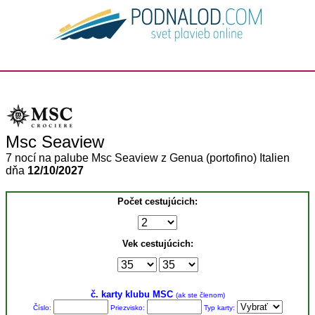
Msc Seaview
7 nocí na palube Msc Seaview z Genua (portofino) Italien
dňa
12/10/2027
Počet cestujúcich:
Vek cestujúcich:
č. karty klubu MSC
(ak ste členom)
Číslo:
Priezvisko:
Typ karty: