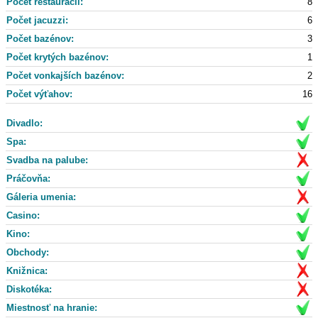
Počet reštaurácii:
8
Počet jacuzzi:
6
Počet bazénov:
3
Počet krytých bazénov:
1
Počet vonkajších bazénov:
2
Počet výťahov:
16
Divadlo:
Spa:
Svadba na palube:
Práčovňa:
Gáleria umenia:
Casino:
Kino:
Obchody:
Knižnica:
Diskotéka:
Miestnosť na hranie: