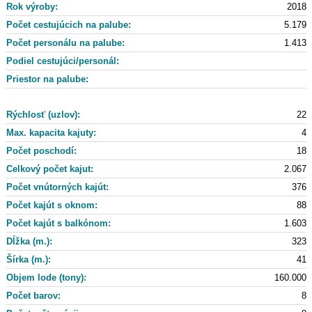
Rok výroby:
2018
Počet cestujúcich na palube:
5.179
Počet personálu na palube:
1.413
Podiel cestujúci/personál:
Priestor na palube:
Rýchlosť (uzlov):
22
Max. kapacita kajuty:
4
Počet poschodí:
18
Celkový počet kajut:
2.067
Počet vnútorných kajút:
376
Počet kajút s oknom:
88
Počet kajút s balkónom:
1.603
Dĺžka (m.):
323
Šírka (m.):
41
Objem lode (tony):
160.000
Počet barov:
8