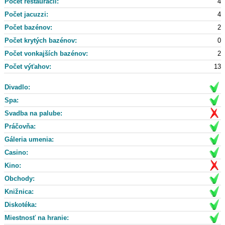
Počet reštaurácii:
4
Počet jacuzzi:
4
Počet bazénov:
2
Počet krytých bazénov:
0
Počet vonkajších bazénov:
2
Počet výťahov:
13
Divadlo:
Spa:
Svadba na palube:
Práčovňa:
Gáleria umenia:
Casino:
Kino:
Obchody:
Knižnica:
Diskotéka:
Miestnosť na hranie: