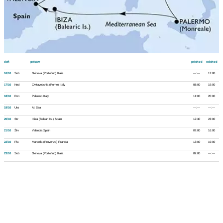
deň
prístav
príchod
odchod
16/10
Sob
Génova (Portofino) Italia
---:---
17:00
17/10
Ned
Civitavecchia (Rome) Italy
08:00
19:00
18/10
Pon
Palermo Italy
11:00
20:00
19/10
Uto
At Sea
---:---
---:---
20/10
Str
Ibiza (Baleari Is.) Spain
12:30
23:00
21/10
Štv
Valencia Spain
07:00
16:00
22/10
Pia
Marsella (Provenza) Francia
13:00
19:00
23/10
Sob
Génova (Portofino) Italia
09:00
---:---