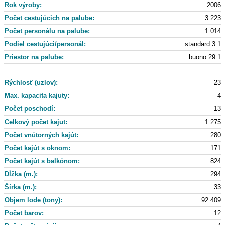
Rok výroby:
2006
Počet cestujúcich na palube:
3.223
Počet personálu na palube:
1.014
Podiel cestujúci/personál:
standard 3:1
Priestor na palube:
buono 29:1
Rýchlosť (uzlov):
23
Max. kapacita kajuty:
4
Počet poschodí:
13
Celkový počet kajut:
1.275
Počet vnútorných kajút:
280
Počet kajút s oknom:
171
Počet kajút s balkónom:
824
Dĺžka (m.):
294
Šírka (m.):
33
Objem lode (tony):
92.409
Počet barov:
12