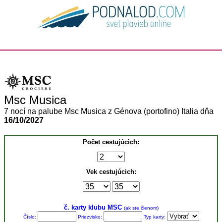
Msc Musica
7 nocí na palube Msc Musica z Génova (portofino) Italia dňa
16/10/2027
Počet cestujúcich:
Vek cestujúcich:
č. karty klubu MSC
(ak ste členom)
Číslo:
Priezvisko:
Typ karty: