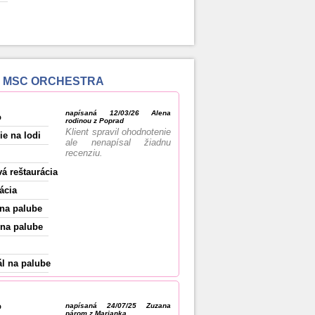
í o MSC ORCHESTRA
napísaná 12/03/26 Alena
o
rodinou z Poprad
Klient spravil ohodnotenie
ie na lodi
ale nenapísal žiadnu
recenziu.
vá reštaurácia
ácia
na palube
na palube
l na palube
o
napísaná 24/07/25 Zuzana
párom z Marianka