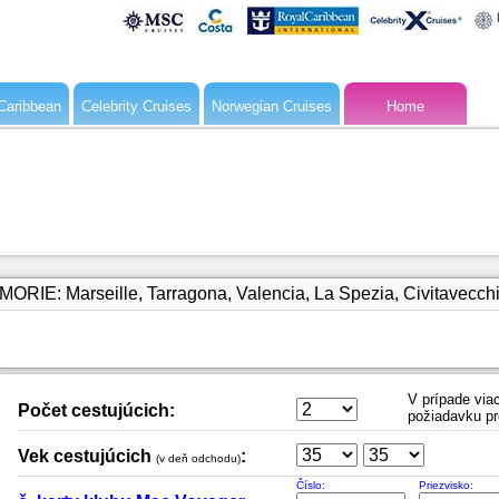
Caribbean
Celebrity Cruises
Norwegian Cruises
Home
IE: Marseille, Tarragona, Valencia, La Spezia, Civitavecchi
V prípade viac
Počet cestujúcich:
požiadavku pr
Vek cestujúcich
:
(v deň odchodu)
Číslo:
Priezvisko: