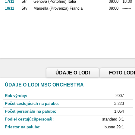
17/11
Str
Génova (Portofino) Italia
09:00
18:00
18/11
Štv
Marsella (Provenza) Francia
09:00
-------
ÚDAJE O LODI
FOTO LOD
ÚDAJE O LODI MSC ORCHESTRA
Rok výroby:
2007
Počet cestujúcich na palube:
3.223
Počet personálu na palube:
1.054
Podiel cestujúci/personál:
standard 3:1
Priestor na palube:
buono 29:1