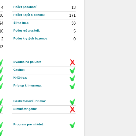
4
Počet poschodí:
13
80
Počet kajút s oknom:
171
94
Šírka (m.):
33
10
Počet reštaurácii:
5
2
Počet krytých bazénov:
0
13
Svadba na palube:
Casino:
Knižnica:
Prístup k internetu:
Basketbalové ihrisko:
Simulátor golfu:
Program pre mládež: