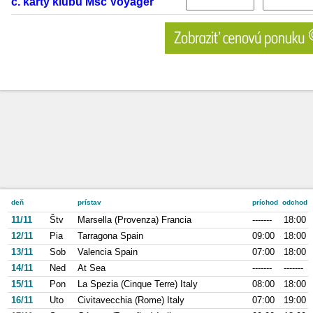
č. karty klubu Msc Voyager
deň
prístav
príchod
odchod
11/11
Štv
Marsella (Provenza) Francia
-------
18:00
12/11
Pia
Tarragona Spain
09:00
18:00
13/11
Sob
Valencia Spain
07:00
18:00
14/11
Ned
At Sea
-------
-------
15/11
Pon
La Spezia (Cinque Terre) Italy
08:00
18:00
16/11
Uto
Civitavecchia (Rome) Italy
07:00
19:00