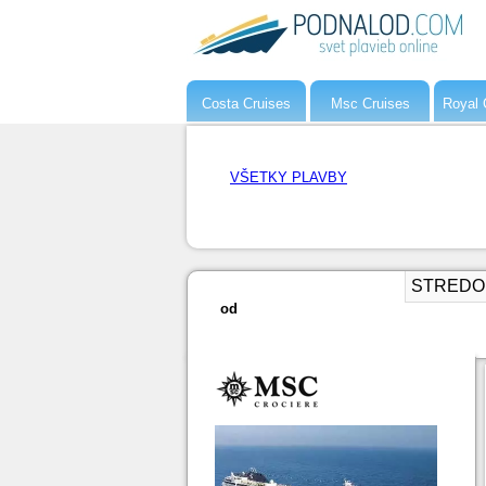
Costa Cruises
Msc Cruises
Royal 
VŠETKY PLAVBY
STREDOMOR
od