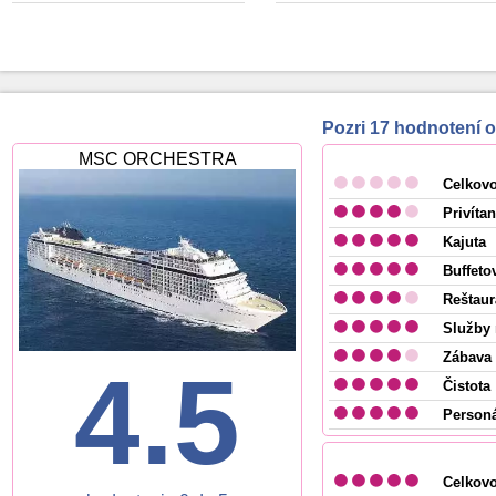
Pozri 17 hodnoten
MSC ORCHESTRA
Celkov
Privítan
Kajuta
Buffeto
Reštaur
Služby 
Zábava 
4.5
Čistota
Personá
Celkov