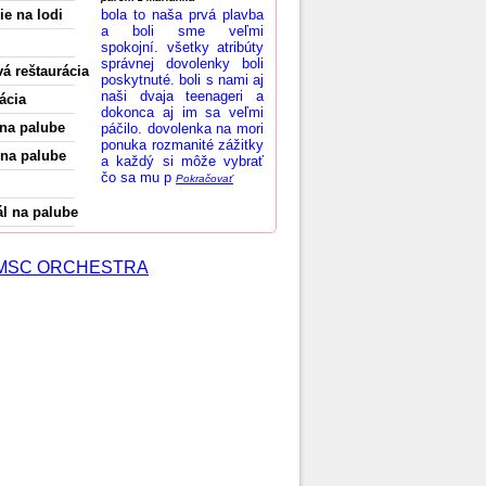
ie na lodi
bola to naša prvá plavba
a boli sme veľmi
spokojní. všetky atribúty
správnej dovolenky boli
vá reštaurácia
poskytnuté. boli s nami aj
naši dvaja teenageri a
ácia
dokonca aj im sa veľmi
na palube
páčilo. dovolenka na mori
ponuka rozmanité zážitky
na palube
a každý si môže vybrať
čo sa mu p
Pokračovať
l na palube
 o MSC ORCHESTRA