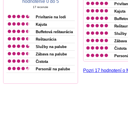
hodnotenie 0 do 5
Privítan
17
recenzie
Kajuta
Privítanie na lodi
Buffeto
Kajuta
Reštaur
Buffetová reštaurácia
Služby 
Reštaurácia
Zábava 
Služby na palube
Čistota
Zábava na palube
Personá
Čistota
Personál na palube
Pozri 17 hodnotení