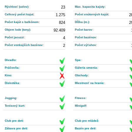
Rýchlosť (uzlov):
23
Max. kapacita kajuty:
Celkový počet kajut:
1.275
Počet vnútorných kajút:
2
Počet kajút s balkónom:
824
Dĺžka (m.):
2
Objem lode (tony):
92.409
Počet barov:
Počet jacuzzi:
4
Počet bazénov:
Počet vonkajších bazénov:
2
Počet výťahov:
Divadlo:
Spa:
Práčovňa:
Gáleria umenia:
Kino:
Obchody:
Diskotéka:
Miestnosť na hranie:
Jogging:
Fitness:
Tenisový kurt:
Minigolf:
Club pre deti:
Club pre mládež:
Zábava pre deti:
Bazén pre deti: