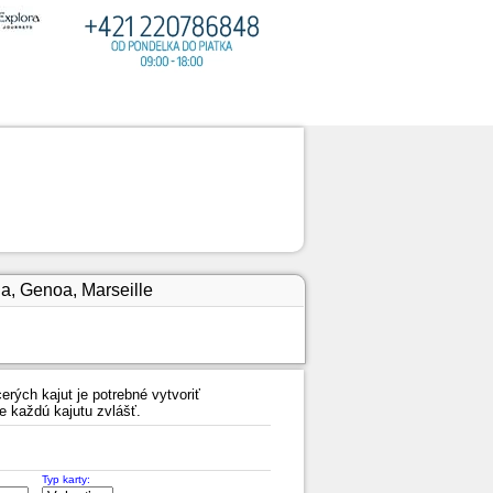
a, Genoa, Marseille
erých kajut je potrebné vytvoriť
e každú kajutu zvlášť.
Typ karty: