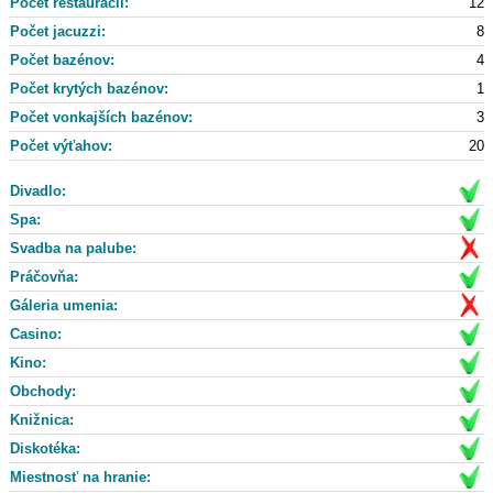
Počet reštaurácii:
12
Počet jacuzzi:
8
Počet bazénov:
4
Počet krytých bazénov:
1
Počet vonkajších bazénov:
3
Počet výťahov:
20
Divadlo:
Spa:
Svadba na palube:
Práčovňa:
Gáleria umenia:
Casino:
Kino:
Obchody:
Knižnica:
Diskotéka:
Miestnosť na hranie: