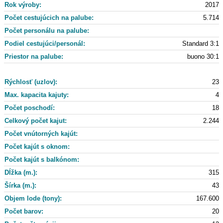
Rok výroby:
2017
Počet cestujúcich na palube:
5.714
Počet personálu na palube:
Podiel cestujúci/personál:
Standard 3:1
Priestor na palube:
buono 30:1
Rýchlosť (uzlov):
23
Max. kapacita kajuty:
4
Počet poschodí:
18
Celkový počet kajut:
2.244
Počet vnútorných kajút:
Počet kajút s oknom:
Počet kajút s balkónom:
Dĺžka (m.):
315
Šírka (m.):
43
Objem lode (tony):
167.600
Počet barov:
20