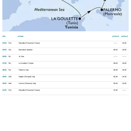
deň
prístav
príchod
odchod
24/05
Pon
Marsella (Provenza) Francia
---:---
19:00
25/05
Uto
Barcelona Spanien
08:00
18:00
26/05
Str
At Sea
---:---
---:---
27/05
Štv
La Goulette Tunisia
08:00
18:00
28/05
Pia
Palermo Italy
08:00
18:00
29/05
Sob
Naples (Pompeii) Italy
06:30
16:30
30/05
Ned
Livorno (Florence) Italy
09:00
19:00
31/05
Pon
Marsella (Provenza) Francia
10:00
---:---