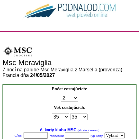
Msc Meraviglia
7 nocí na palube Msc Meraviglia z Marsella (provenza)
Francia dňa
24/05/2027
Počet cestujúcich:
Vek cestujúcich:
č. karty klubu MSC
(ak ste členom)
Číslo:
Priezvisko:
Typ karty: