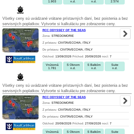
1.903
n.d.
n.d.
2.574
Všetky ceny sú uvádzané vrátane prístavných daní, bez poistenia a bez
servisných poplatkov. Vytvorte si kalkuláciu pre zobrazenie ceny.
RCC ODYSSEY OF THE SEAS
Zona:
STREDOMORIE
Z prístavu:
CIVITAVECCHIA, ITALY
Do prístavu:
CIVITAVECCHIA, ITALY
Odchod:
13/09/2026
Príchod:
20/09/2026
nocí:
7
Vnútorná
S Oknom
S Balkóm
Suite
1.781
n.d.
n.d.
n.d.
Všetky ceny sú uvádzané vrátane prístavných daní, bez poistenia a bez
servisných poplatkov. Vytvorte si kalkuláciu pre zobrazenie ceny.
RCC ODYSSEY OF THE SEAS
Zona:
STREDOMORIE
Z prístavu:
CIVITAVECCHIA, ITALY
Do prístavu:
CIVITAVECCHIA, ITALY
Odchod:
20/09/2026
Príchod:
27/09/2026
nocí:
7
Vnútorná
S Oknom
S Balkóm
Suite