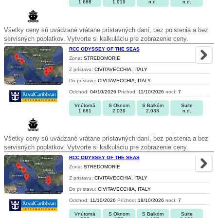
1.688
1.919
n.d.
n.d.
Všetky ceny sú uvádzané vrátane prístavných daní, bez poistenia a bez
servisných poplatkov. Vytvorte si kalkuláciu pre zobrazenie ceny.
RCC ODYSSEY OF THE SEAS
Zona:
STREDOMORIE
Z prístavu:
CIVITAVECCHIA, ITALY
Do prístavu:
CIVITAVECCHIA, ITALY
Odchod:
04/10/2026
Príchod:
11/10/2026
nocí:
7
Vnútorná
S Oknom
S Balkóm
Suite
1.681
2.039
2.033
n.d.
Všetky ceny sú uvádzané vrátane prístavných daní, bez poistenia a bez
servisných poplatkov. Vytvorte si kalkuláciu pre zobrazenie ceny.
RCC ODYSSEY OF THE SEAS
Zona:
STREDOMORIE
Z prístavu:
CIVITAVECCHIA, ITALY
Do prístavu:
CIVITAVECCHIA, ITALY
Odchod:
11/10/2026
Príchod:
18/10/2026
nocí:
7
Vnútorná
S Oknom
S Balkóm
Suite