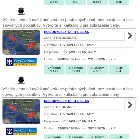
2.640
n.d.
5.666
n.d.
Všetky ceny sú uvádzané vrátane prístavných daní, bez poistenia a bez
servisných poplatkov. Vytvorte si kalkuláciu pre zobrazenie ceny.
RCC ODYSSEY OF THE SEAS
Zona:
STREDOMORIE
Z prístavu:
CIVITAVECCHIA, ITALY
Do prístavu:
CIVITAVECCHIA, ITALY
Odchod:
16/08/2026
Príchod:
23/08/2026
nocí:
7
Vnútorná
S Oknom
S Balkóm
Suite
3.127
3.043
4.085
n.d.
Všetky ceny sú uvádzané vrátane prístavných daní, bez poistenia a bez
servisných poplatkov. Vytvorte si kalkuláciu pre zobrazenie ceny.
RCC ODYSSEY OF THE SEAS
Zona:
STREDOMORIE
Z prístavu:
CIVITAVECCHIA, ITALY
Do prístavu:
CIVITAVECCHIA, ITALY
Odchod:
23/08/2026
Príchod:
30/08/2026
nocí:
7
Vnútorná
S Oknom
S Balkóm
Suite