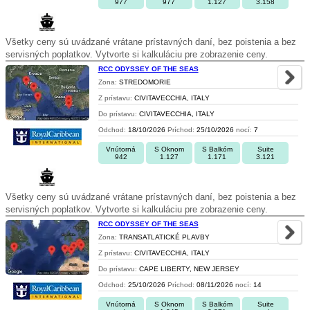
977
977
1.127
3.158
Všetky ceny sú uvádzané vrátane prístavných daní, bez poistenia a bez
servisných poplatkov. Vytvorte si kalkuláciu pre zobrazenie ceny.
RCC ODYSSEY OF THE SEAS
Zona:
STREDOMORIE
Z prístavu:
CIVITAVECCHIA, ITALY
Do prístavu:
CIVITAVECCHIA, ITALY
Odchod:
18/10/2026
Príchod:
25/10/2026
nocí:
7
Vnútorná
S Oknom
S Balkóm
Suite
942
1.127
1.171
3.121
Všetky ceny sú uvádzané vrátane prístavných daní, bez poistenia a bez
servisných poplatkov. Vytvorte si kalkuláciu pre zobrazenie ceny.
RCC ODYSSEY OF THE SEAS
Zona:
TRANSATLATICKÉ PLAVBY
Z prístavu:
CIVITAVECCHIA, ITALY
Do prístavu:
CAPE LIBERTY, NEW JERSEY
Odchod:
25/10/2026
Príchod:
08/11/2026
nocí:
14
Vnútorná
S Oknom
S Balkóm
Suite