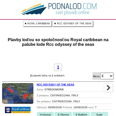
✖ ROYAL CARIBBEAN
✖ RCC ODYSSEY OF THE SEAS
Plavby loďou so spoločnosťou Royal caribbean na
palube lode Rcc odyssey of the seas
1
11
plavieb loďou na
1
stránkách
Mena
RCC ODYSSEY OF THE SEAS
Zona:
STREDOMORIE
Z prístavu:
CIVITAVECCHIA, ITALY
Do prístavu:
CIVITAVECCHIA, ITALY
Odchod:
09/08/2026
Príchod:
16/08/2026
nocí:
7
Vnútorná
S Oknom
S Balkóm
Suite