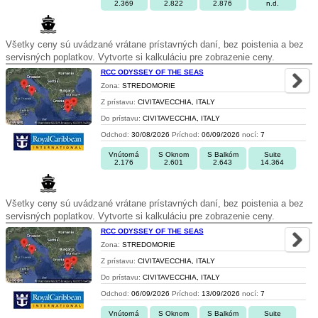
2.369
2.822
2.876
n.d.
Všetky ceny sú uvádzané vrátane prístavných daní, bez poistenia a bez
servisných poplatkov. Vytvorte si kalkuláciu pre zobrazenie ceny.
RCC ODYSSEY OF THE SEAS
Zona:
STREDOMORIE
Z prístavu:
CIVITAVECCHIA, ITALY
Do prístavu:
CIVITAVECCHIA, ITALY
Odchod:
30/08/2026
Príchod:
06/09/2026
nocí:
7
Vnútorná
S Oknom
S Balkóm
Suite
2.176
2.601
2.643
14.364
Všetky ceny sú uvádzané vrátane prístavných daní, bez poistenia a bez
servisných poplatkov. Vytvorte si kalkuláciu pre zobrazenie ceny.
RCC ODYSSEY OF THE SEAS
Zona:
STREDOMORIE
Z prístavu:
CIVITAVECCHIA, ITALY
Do prístavu:
CIVITAVECCHIA, ITALY
Odchod:
06/09/2026
Príchod:
13/09/2026
nocí:
7
Vnútorná
S Oknom
S Balkóm
Suite