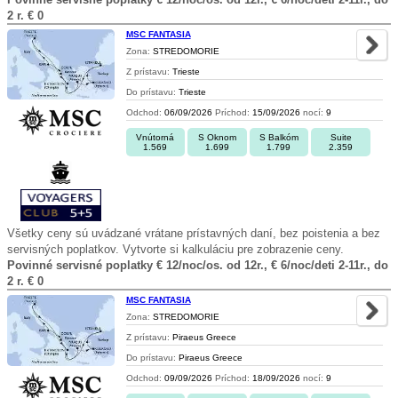
2 r. € 0
MSC FANTASIA
Zona:
STREDOMORIE
Z prístavu:
Trieste
Do prístavu:
Trieste
Odchod:
06/09/2026
Príchod:
15/09/2026
nocí:
9
Vnútorná
S Oknom
S Balkóm
Suite
1.569
1.699
1.799
2.359
Všetky ceny sú uvádzané vrátane prístavných daní, bez poistenia a bez
servisných poplatkov. Vytvorte si kalkuláciu pre zobrazenie ceny.
Povinné servisné poplatky € 12/noc/os. od 12r., € 6/noc/deti 2-11r., do
2 r. € 0
MSC FANTASIA
Zona:
STREDOMORIE
Z prístavu:
Piraeus Greece
Do prístavu:
Piraeus Greece
Odchod:
09/09/2026
Príchod:
18/09/2026
nocí:
9