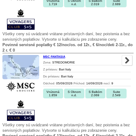
Vnútorná
S Oknom
S Balkóm
Suite
1.719
n.d.
2.019
2.689
Všetky ceny sú uvádzané vrátane prístavných daní, bez poistenia a bez
servisných poplatkov. Vytvorte si kalkuláciu pre zobrazenie ceny.
Povinné servisné poplatky € 12/noc/os. od 12r., € 6/noc/deti 2-11r., do
2 r. € 0
MSC FANTASIA
Zona:
STREDOMORIE
Z prístavu:
Bari Italy
Do prístavu:
Bari Italy
Odchod:
05/09/2026
Príchod:
14/09/2026
nocí:
9
Vnútorná
S Oknom
S Balkóm
Suite
1.859
n.d.
2.069
2.549
Všetky ceny sú uvádzané vrátane prístavných daní, bez poistenia a bez
servisných poplatkov. Vytvorte si kalkuláciu pre zobrazenie ceny.
Povinné servisné poplatky € 12/noc/os. od 12r., € 6/noc/deti 2-11r., do