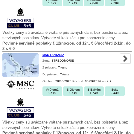
1.829
1.949
2.049
2.709
Všetky ceny sú uvádzané vrátane prístavných daní, bez poistenia a bez
servisných poplatkov. Vytvorte si kalkuláciu pre zobrazenie ceny.
Povinné servisné poplatky € 12/noc/os. od 12r., € 6/noc/deti 2-11r., do
2 r. € 0
MSC FANTASIA
Zona:
STREDOMORIE
Z prístavu:
Trieste
Do prístavu:
Trieste
Odchod:
28/08/2026
Príchod:
06/09/2026
nocí:
9
Vnútorná
S Oknom
S Balkóm
Suite
1.519
1.649
1.749
2.439
Všetky ceny sú uvádzané vrátane prístavných daní, bez poistenia a bez
servisných poplatkov. Vytvorte si kalkuláciu pre zobrazenie ceny.
Povinné servisné poplatky € 12/noc/os. od 12r., € 6/noc/deti 2-11r., do