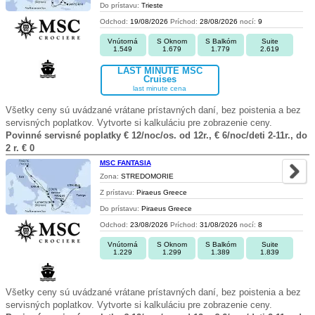
Do prístavu:
Trieste
Odchod:
19/08/2026
Príchod:
28/08/2026
nocí:
9
Vnútorná
S Oknom
S Balkóm
Suite
1.549
1.679
1.779
2.619
LAST MINUTE MSC
Cruises
last minute cena
Všetky ceny sú uvádzané vrátane prístavných daní, bez poistenia a bez
servisných poplatkov. Vytvorte si kalkuláciu pre zobrazenie ceny.
Povinné servisné poplatky € 12/noc/os. od 12r., € 6/noc/deti 2-11r., do
2 r. € 0
MSC FANTASIA
Zona:
STREDOMORIE
Z prístavu:
Piraeus Greece
Do prístavu:
Piraeus Greece
Odchod:
23/08/2026
Príchod:
31/08/2026
nocí:
8
Vnútorná
S Oknom
S Balkóm
Suite
1.229
1.299
1.389
1.839
Všetky ceny sú uvádzané vrátane prístavných daní, bez poistenia a bez
servisných poplatkov. Vytvorte si kalkuláciu pre zobrazenie ceny.