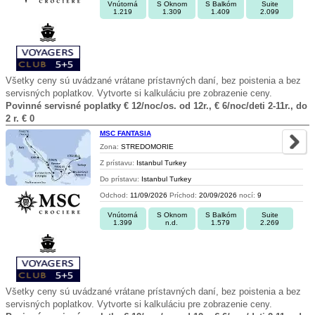
Vnútorná
S Oknom
S Balkóm
Suite
1.219
1.309
1.409
2.099
Všetky ceny sú uvádzané vrátane prístavných daní, bez poistenia a bez
servisných poplatkov. Vytvorte si kalkuláciu pre zobrazenie ceny.
Povinné servisné poplatky € 12/noc/os. od 12r., € 6/noc/deti 2-11r., do
2 r. € 0
MSC FANTASIA
Zona:
STREDOMORIE
Z prístavu:
Istanbul Turkey
Do prístavu:
Istanbul Turkey
Odchod:
11/09/2026
Príchod:
20/09/2026
nocí:
9
Vnútorná
S Oknom
S Balkóm
Suite
1.399
n.d.
1.579
2.269
Všetky ceny sú uvádzané vrátane prístavných daní, bez poistenia a bez
servisných poplatkov. Vytvorte si kalkuláciu pre zobrazenie ceny.