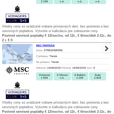
2.199
n.d.
n.d.
n.d.
Všetky ceny sú uvádzané vrátane prístavných daní, bez poistenia a bez
servisných poplatkov. Vytvorte si kalkuláciu pre zobrazenie ceny.
Povinné servisné poplatky € 12/noc/os. od 12r., € 6/noc/deti 2-11r., do
2 r. € 0
MSC FANTASIA
Zona:
STREDOMORIE
Z prístavu:
Trieste
Do prístavu:
Trieste
Odchod:
10/08/2026
Príchod:
19/08/2026
nocí:
9
Vnútorná
S Oknom
S Balkóm
Suite
1.949
n.d.
2.169
2.829
Všetky ceny sú uvádzané vrátane prístavných daní, bez poistenia a bez
servisných poplatkov. Vytvorte si kalkuláciu pre zobrazenie ceny.
Povinné servisné poplatky € 12/noc/os. od 12r., € 6/noc/deti 2-11r., do