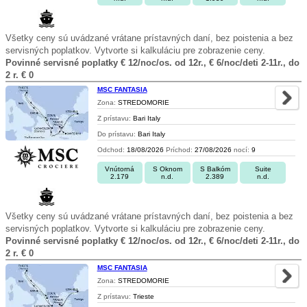
Všetky ceny sú uvádzané vrátane prístavných daní, bez poistenia a bez
servisných poplatkov. Vytvorte si kalkuláciu pre zobrazenie ceny.
Povinné servisné poplatky € 12/noc/os. od 12r., € 6/noc/deti 2-11r., do
2 r. € 0
MSC FANTASIA
Zona:
STREDOMORIE
Z prístavu:
Bari Italy
Do prístavu:
Bari Italy
Odchod:
18/08/2026
Príchod:
27/08/2026
nocí:
9
Vnútorná
S Oknom
S Balkóm
Suite
2.179
n.d.
2.389
n.d.
Všetky ceny sú uvádzané vrátane prístavných daní, bez poistenia a bez
servisných poplatkov. Vytvorte si kalkuláciu pre zobrazenie ceny.
Povinné servisné poplatky € 12/noc/os. od 12r., € 6/noc/deti 2-11r., do
2 r. € 0
MSC FANTASIA
Zona:
STREDOMORIE
Z prístavu:
Trieste