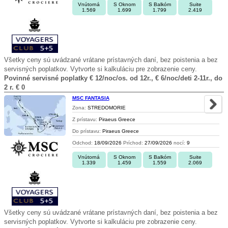
Vnútorná
S Oknom
S Balkóm
Suite
1.569
1.699
1.799
2.419
Všetky ceny sú uvádzané vrátane prístavných daní, bez poistenia a bez
servisných poplatkov. Vytvorte si kalkuláciu pre zobrazenie ceny.
Povinné servisné poplatky € 12/noc/os. od 12r., € 6/noc/deti 2-11r., do
2 r. € 0
MSC FANTASIA
Zona:
STREDOMORIE
Z prístavu:
Piraeus Greece
Do prístavu:
Piraeus Greece
Odchod:
18/09/2026
Príchod:
27/09/2026
nocí:
9
Vnútorná
S Oknom
S Balkóm
Suite
1.339
1.459
1.559
2.069
Všetky ceny sú uvádzané vrátane prístavných daní, bez poistenia a bez
servisných poplatkov. Vytvorte si kalkuláciu pre zobrazenie ceny.