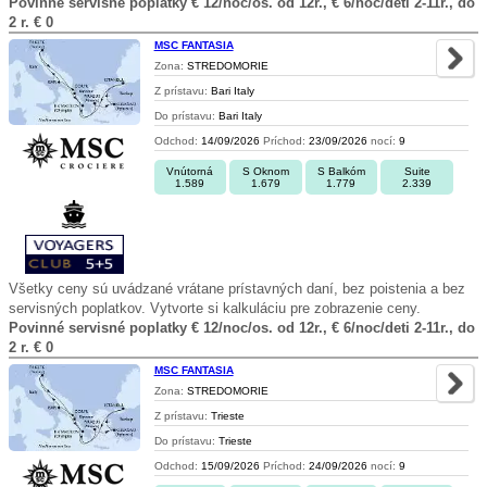
Povinné servisné poplatky € 12/noc/os. od 12r., € 6/noc/deti 2-11r., do
2 r. € 0
MSC FANTASIA
Zona:
STREDOMORIE
Z prístavu:
Bari Italy
Do prístavu:
Bari Italy
Odchod:
14/09/2026
Príchod:
23/09/2026
nocí:
9
Vnútorná
S Oknom
S Balkóm
Suite
1.589
1.679
1.779
2.339
Všetky ceny sú uvádzané vrátane prístavných daní, bez poistenia a bez
servisných poplatkov. Vytvorte si kalkuláciu pre zobrazenie ceny.
Povinné servisné poplatky € 12/noc/os. od 12r., € 6/noc/deti 2-11r., do
2 r. € 0
MSC FANTASIA
Zona:
STREDOMORIE
Z prístavu:
Trieste
Do prístavu:
Trieste
Odchod:
15/09/2026
Príchod:
24/09/2026
nocí:
9