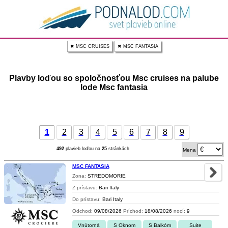
✖ MSC CRUISES
✖ MSC FANTASIA
Plavby loďou so spoločnosťou Msc cruises na palube
lode Msc fantasia
1
2
3
4
5
6
7
8
9
492
plavieb loďou na
25
stránkách
Mena
MSC FANTASIA
Zona:
STREDOMORIE
Z prístavu:
Bari Italy
Do prístavu:
Bari Italy
Odchod:
09/08/2026
Príchod:
18/08/2026
nocí:
9
Vnútorná
S Oknom
S Balkóm
Suite