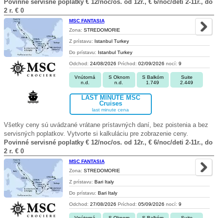
Povinné servisné poplatky € 12/noc/os. od 12r., € 6/noc/deti 2-11r., do
2 r. € 0
MSC FANTASIA
Zona:
STREDOMORIE
Z prístavu:
Istanbul Turkey
Do prístavu:
Istanbul Turkey
Odchod:
24/08/2026
Príchod:
02/09/2026
nocí:
9
Vnútorná
S Oknom
S Balkóm
Suite
n.d.
n.d.
1.749
2.449
LAST MINUTE MSC
Cruises
last minute cena
Všetky ceny sú uvádzané vrátane prístavných daní, bez poistenia a bez
servisných poplatkov. Vytvorte si kalkuláciu pre zobrazenie ceny.
Povinné servisné poplatky € 12/noc/os. od 12r., € 6/noc/deti 2-11r., do
2 r. € 0
MSC FANTASIA
Zona:
STREDOMORIE
Z prístavu:
Bari Italy
Do prístavu:
Bari Italy
Odchod:
27/08/2026
Príchod:
05/09/2026
nocí:
9
Vnútorná
S Oknom
S Balkóm
Suite