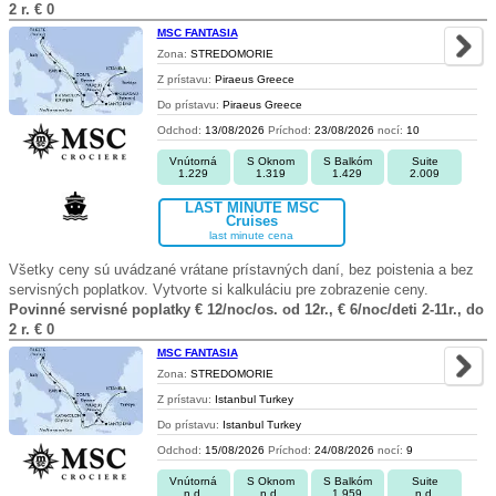
2 r. € 0
MSC FANTASIA
Zona:
STREDOMORIE
Z prístavu:
Piraeus Greece
Do prístavu:
Piraeus Greece
Odchod:
13/08/2026
Príchod:
23/08/2026
nocí:
10
Vnútorná
S Oknom
S Balkóm
Suite
1.229
1.319
1.429
2.009
LAST MINUTE MSC
Cruises
last minute cena
Všetky ceny sú uvádzané vrátane prístavných daní, bez poistenia a bez
servisných poplatkov. Vytvorte si kalkuláciu pre zobrazenie ceny.
Povinné servisné poplatky € 12/noc/os. od 12r., € 6/noc/deti 2-11r., do
2 r. € 0
MSC FANTASIA
Zona:
STREDOMORIE
Z prístavu:
Istanbul Turkey
Do prístavu:
Istanbul Turkey
Odchod:
15/08/2026
Príchod:
24/08/2026
nocí:
9
Vnútorná
S Oknom
S Balkóm
Suite
n.d.
n.d.
1.959
n.d.