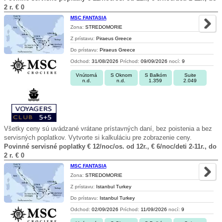
2 r. € 0
MSC FANTASIA
Zona:
STREDOMORIE
Z prístavu:
Piraeus Greece
Do prístavu:
Piraeus Greece
Odchod:
31/08/2026
Príchod:
09/09/2026
nocí:
9
Vnútorná
S Oknom
S Balkóm
Suite
n.d.
n.d.
1.359
2.049
Všetky ceny sú uvádzané vrátane prístavných daní, bez poistenia a bez
servisných poplatkov. Vytvorte si kalkuláciu pre zobrazenie ceny.
Povinné servisné poplatky € 12/noc/os. od 12r., € 6/noc/deti 2-11r., do
2 r. € 0
MSC FANTASIA
Zona:
STREDOMORIE
Z prístavu:
Istanbul Turkey
Do prístavu:
Istanbul Turkey
Odchod:
02/09/2026
Príchod:
11/09/2026
nocí:
9