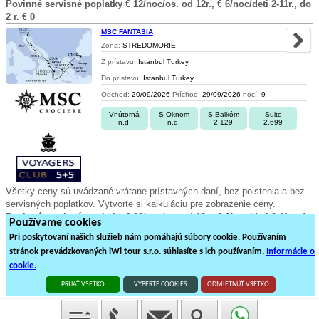
Povinné servisné poplatky € 12/noc/os. od 12r., € 6/noc/deti 2-11r., do
2 r. € 0
MSC FANTASIA
Zona:
STREDOMORIE
Z prístavu:
Istanbul Turkey
Do prístavu:
Istanbul Turkey
Odchod:
20/09/2026
Príchod:
29/09/2026
nocí:
9
Vnútorná
S Oknom
S Balkóm
Suite
n.d.
n.d.
2.129
2.699
Všetky ceny sú uvádzané vrátane prístavných daní, bez poistenia a bez
servisných poplatkov. Vytvorte si kalkuláciu pre zobrazenie ceny.
Povinné servisné poplatky € 12/noc/os. od 12r., € 6/noc/deti 2-11r., do
Používame cookies
2 r. € 0
Pri poskytovaní našich služieb nám pomáhajú súbory cookie. Používaním
stránok prevádzkovaných iWi tour s.r.o. súhlasíte s ich používaním.
Informácie o
1
2
3
4
5
6
7
8
9
cookie.
492
plavieb loďou na
25
stránkách
PRIJAŤ VŠETKO
VYBERTE COOKIES
ODMIETNÚŤ VŠETKO