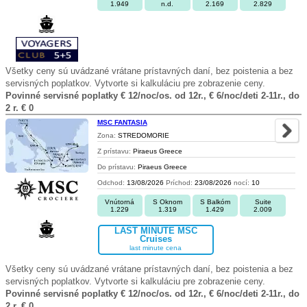
1.949
n.d.
2.169
2.829
Všetky ceny sú uvádzané vrátane prístavných daní, bez poistenia a bez
servisných poplatkov. Vytvorte si kalkuláciu pre zobrazenie ceny.
Povinné servisné poplatky € 12/noc/os. od 12r., € 6/noc/deti 2-11r., do
2 r. € 0
MSC FANTASIA
Zona:
STREDOMORIE
Z prístavu:
Piraeus Greece
Do prístavu:
Piraeus Greece
Odchod:
13/08/2026
Príchod:
23/08/2026
nocí:
10
Vnútorná
S Oknom
S Balkóm
Suite
1.229
1.319
1.429
2.009
LAST MINUTE MSC
Cruises
last minute cena
Všetky ceny sú uvádzané vrátane prístavných daní, bez poistenia a bez
servisných poplatkov. Vytvorte si kalkuláciu pre zobrazenie ceny.
Povinné servisné poplatky € 12/noc/os. od 12r., € 6/noc/deti 2-11r., do
2 r. € 0