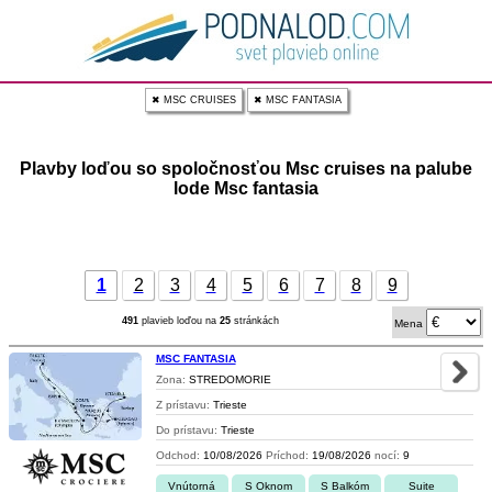
✖ MSC CRUISES
✖ MSC FANTASIA
Plavby loďou so spoločnosťou Msc cruises na palube
lode Msc fantasia
1
2
3
4
5
6
7
8
9
491
plavieb loďou na
25
stránkách
Mena
MSC FANTASIA
Zona:
STREDOMORIE
Z prístavu:
Trieste
Do prístavu:
Trieste
Odchod:
10/08/2026
Príchod:
19/08/2026
nocí:
9
Vnútorná
S Oknom
S Balkóm
Suite