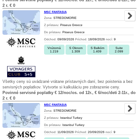
2 r. € 0
MSC FANTASIA
Zona:
STREDOMORIE
Z prístavu:
Piraeus Greece
Do prístavu:
Piraeus Greece
Odchod:
09/09/2026
Príchod:
18/09/2026
nocí:
9
Vnútorná
S Oknom
S Balkóm
Suite
1.219
1.309
1.409
2.099
Všetky ceny sú uvádzané vrátane prístavných daní, bez poistenia a bez
servisných poplatkov. Vytvorte si kalkuláciu pre zobrazenie ceny.
Povinné servisné poplatky € 12/noc/os. od 12r., € 6/noc/deti 2-11r., do
2 r. € 0
MSC FANTASIA
Zona:
STREDOMORIE
Z prístavu:
Istanbul Turkey
Do prístavu:
Istanbul Turkey
Odchod:
11/09/2026
Príchod:
20/09/2026
nocí:
9