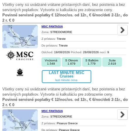
Všetky ceny sú uvádzané vrátane prístavných daní, bez poistenia a bez
servisných poplatkov. Vytvorte si kalkuláciu pre zobrazenie ceny.
Povinné servisné poplatky € 12/noc/os. od 12r., € 6/noc/deti 2-11r., do
2 r. € 0
MSC FANTASIA
Zona:
STREDOMORIE
Z prístavu:
Trieste
Do prístavu:
Trieste
Odchod:
19/08/2026
Príchod:
28/08/2026
nocí:
9
Vnútorná
S Oknom
S Balkóm
Suite
1.549
1.679
1.779
2.619
LAST MINUTE MSC
Cruises
last minute cena
Všetky ceny sú uvádzané vrátane prístavných daní, bez poistenia a bez
servisných poplatkov. Vytvorte si kalkuláciu pre zobrazenie ceny.
Povinné servisné poplatky € 12/noc/os. od 12r., € 6/noc/deti 2-11r., do
2 r. € 0
MSC FANTASIA
Zona:
STREDOMORIE
Z prístavu:
Piraeus Greece
Do prístavu:
Piraeus Greece