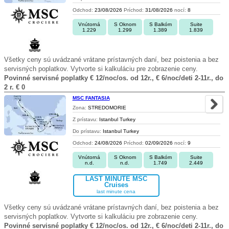
Odchod:
23/08/2026
Príchod:
31/08/2026
nocí:
8
Vnútorná
S Oknom
S Balkóm
Suite
1.229
1.299
1.389
1.839
Všetky ceny sú uvádzané vrátane prístavných daní, bez poistenia a bez
servisných poplatkov. Vytvorte si kalkuláciu pre zobrazenie ceny.
Povinné servisné poplatky € 12/noc/os. od 12r., € 6/noc/deti 2-11r., do
2 r. € 0
MSC FANTASIA
Zona:
STREDOMORIE
Z prístavu:
Istanbul Turkey
Do prístavu:
Istanbul Turkey
Odchod:
24/08/2026
Príchod:
02/09/2026
nocí:
9
Vnútorná
S Oknom
S Balkóm
Suite
n.d.
n.d.
1.749
2.449
LAST MINUTE MSC
Cruises
last minute cena
Všetky ceny sú uvádzané vrátane prístavných daní, bez poistenia a bez
servisných poplatkov. Vytvorte si kalkuláciu pre zobrazenie ceny.
Povinné servisné poplatky € 12/noc/os. od 12r., € 6/noc/deti 2-11r., do