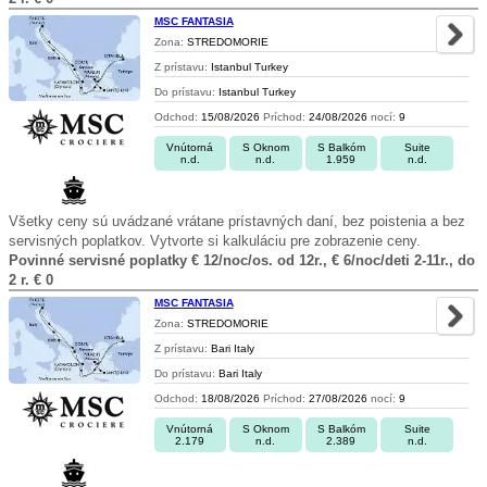
MSC FANTASIA
Zona:
STREDOMORIE
Z prístavu:
Istanbul Turkey
Do prístavu:
Istanbul Turkey
Odchod:
15/08/2026
Príchod:
24/08/2026
nocí:
9
Vnútorná
S Oknom
S Balkóm
Suite
n.d.
n.d.
1.959
n.d.
Všetky ceny sú uvádzané vrátane prístavných daní, bez poistenia a bez
servisných poplatkov. Vytvorte si kalkuláciu pre zobrazenie ceny.
Povinné servisné poplatky € 12/noc/os. od 12r., € 6/noc/deti 2-11r., do
2 r. € 0
MSC FANTASIA
Zona:
STREDOMORIE
Z prístavu:
Bari Italy
Do prístavu:
Bari Italy
Odchod:
18/08/2026
Príchod:
27/08/2026
nocí:
9
Vnútorná
S Oknom
S Balkóm
Suite
2.179
n.d.
2.389
n.d.