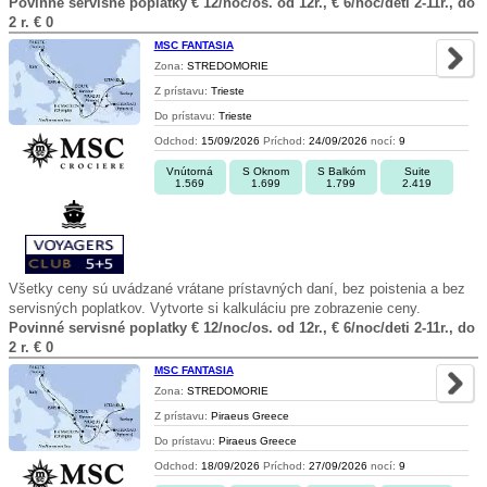
Povinné servisné poplatky € 12/noc/os. od 12r., € 6/noc/deti 2-11r., do
2 r. € 0
MSC FANTASIA
Zona:
STREDOMORIE
Z prístavu:
Trieste
Do prístavu:
Trieste
Odchod:
15/09/2026
Príchod:
24/09/2026
nocí:
9
Vnútorná
S Oknom
S Balkóm
Suite
1.569
1.699
1.799
2.419
Všetky ceny sú uvádzané vrátane prístavných daní, bez poistenia a bez
servisných poplatkov. Vytvorte si kalkuláciu pre zobrazenie ceny.
Povinné servisné poplatky € 12/noc/os. od 12r., € 6/noc/deti 2-11r., do
2 r. € 0
MSC FANTASIA
Zona:
STREDOMORIE
Z prístavu:
Piraeus Greece
Do prístavu:
Piraeus Greece
Odchod:
18/09/2026
Príchod:
27/09/2026
nocí:
9