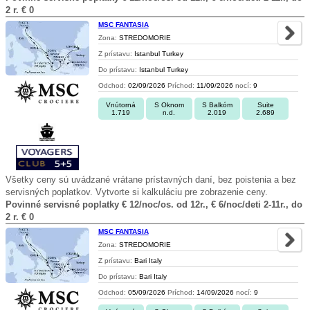
2 r. € 0
MSC FANTASIA
Zona:
STREDOMORIE
Z prístavu:
Istanbul Turkey
Do prístavu:
Istanbul Turkey
Odchod:
02/09/2026
Príchod:
11/09/2026
nocí:
9
Vnútorná
S Oknom
S Balkóm
Suite
1.719
n.d.
2.019
2.689
Všetky ceny sú uvádzané vrátane prístavných daní, bez poistenia a bez
servisných poplatkov. Vytvorte si kalkuláciu pre zobrazenie ceny.
Povinné servisné poplatky € 12/noc/os. od 12r., € 6/noc/deti 2-11r., do
2 r. € 0
MSC FANTASIA
Zona:
STREDOMORIE
Z prístavu:
Bari Italy
Do prístavu:
Bari Italy
Odchod:
05/09/2026
Príchod:
14/09/2026
nocí:
9