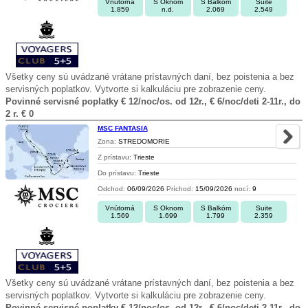
Vnútorná
S Oknom
S Balkóm
Suite
1.859
n.d.
2.069
2.549
Všetky ceny sú uvádzané vrátane prístavných daní, bez poistenia a bez
servisných poplatkov. Vytvorte si kalkuláciu pre zobrazenie ceny.
Povinné servisné poplatky € 12/noc/os. od 12r., € 6/noc/deti 2-11r., do
2 r. € 0
MSC FANTASIA
Zona:
STREDOMORIE
Z prístavu:
Trieste
Do prístavu:
Trieste
Odchod:
06/09/2026
Príchod:
15/09/2026
nocí:
9
Vnútorná
S Oknom
S Balkóm
Suite
1.569
1.699
1.799
2.359
Všetky ceny sú uvádzané vrátane prístavných daní, bez poistenia a bez
servisných poplatkov. Vytvorte si kalkuláciu pre zobrazenie ceny.
Povinné servisné poplatky € 12/noc/os. od 12r., € 6/noc/deti 2-11r., do