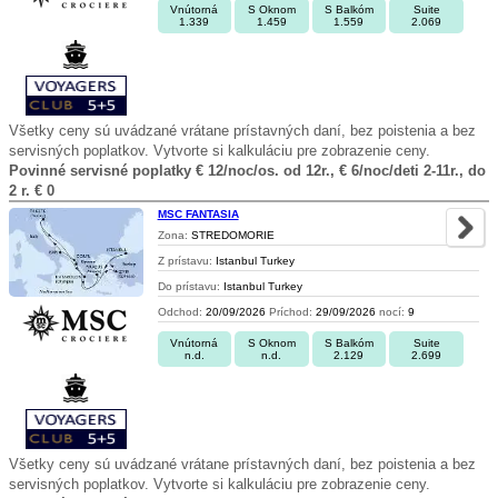
Vnútorná
S Oknom
S Balkóm
Suite
1.339
1.459
1.559
2.069
Všetky ceny sú uvádzané vrátane prístavných daní, bez poistenia a bez
servisných poplatkov. Vytvorte si kalkuláciu pre zobrazenie ceny.
Povinné servisné poplatky € 12/noc/os. od 12r., € 6/noc/deti 2-11r., do
2 r. € 0
MSC FANTASIA
Zona:
STREDOMORIE
Z prístavu:
Istanbul Turkey
Do prístavu:
Istanbul Turkey
Odchod:
20/09/2026
Príchod:
29/09/2026
nocí:
9
Vnútorná
S Oknom
S Balkóm
Suite
n.d.
n.d.
2.129
2.699
Všetky ceny sú uvádzané vrátane prístavných daní, bez poistenia a bez
servisných poplatkov. Vytvorte si kalkuláciu pre zobrazenie ceny.