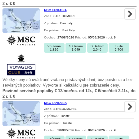
2 r. € 0
MSC FANTASIA
Zona:
STREDOMORIE
Z prístavu:
Bari Italy
Do prístavu:
Bari Italy
Odchod:
27/08/2026
Príchod:
05/09/2026
nocí:
9
Vnútorná
S Oknom
S Balkóm
Suite
1.829
1.949
2.049
2.709
Všetky ceny sú uvádzané vrátane prístavných daní, bez poistenia a bez
servisných poplatkov. Vytvorte si kalkuláciu pre zobrazenie ceny.
Povinné servisné poplatky € 12/noc/os. od 12r., € 6/noc/deti 2-11r., do
2 r. € 0
MSC FANTASIA
Zona:
STREDOMORIE
Z prístavu:
Trieste
Do prístavu:
Trieste
Odchod:
28/08/2026
Príchod:
06/09/2026
nocí:
9
Vnútorná
S Oknom
S Balkóm
Suite