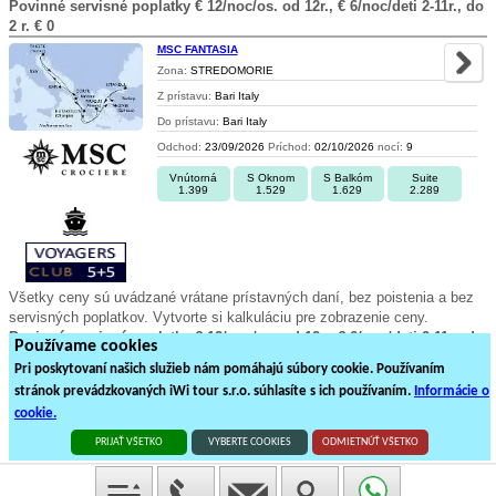
Povinné servisné poplatky € 12/noc/os. od 12r., € 6/noc/deti 2-11r., do
2 r. € 0
MSC FANTASIA
Zona:
STREDOMORIE
Z prístavu:
Bari Italy
Do prístavu:
Bari Italy
Odchod:
23/09/2026
Príchod:
02/10/2026
nocí:
9
Vnútorná
S Oknom
S Balkóm
Suite
1.399
1.529
1.629
2.289
Všetky ceny sú uvádzané vrátane prístavných daní, bez poistenia a bez
servisných poplatkov. Vytvorte si kalkuláciu pre zobrazenie ceny.
Povinné servisné poplatky € 12/noc/os. od 12r., € 6/noc/deti 2-11r., do
Používame cookies
2 r. € 0
Pri poskytovaní našich služieb nám pomáhajú súbory cookie. Používaním
stránok prevádzkovaných iWi tour s.r.o. súhlasíte s ich používaním.
Informácie o
1
2
3
4
5
6
7
8
9
cookie.
491
plavieb loďou na
25
stránkách
PRIJAŤ VŠETKO
VYBERTE COOKIES
ODMIETNÚŤ VŠETKO