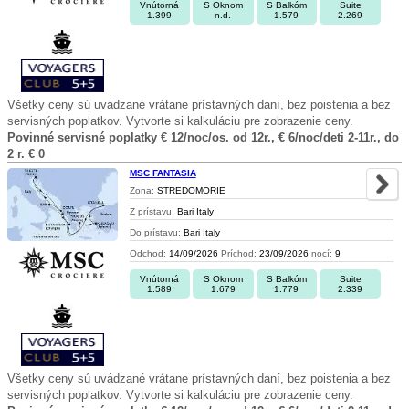
Vnútorná
S Oknom
S Balkóm
Suite
1.399
n.d.
1.579
2.269
Všetky ceny sú uvádzané vrátane prístavných daní, bez poistenia a bez
servisných poplatkov. Vytvorte si kalkuláciu pre zobrazenie ceny.
Povinné servisné poplatky € 12/noc/os. od 12r., € 6/noc/deti 2-11r., do
2 r. € 0
MSC FANTASIA
Zona:
STREDOMORIE
Z prístavu:
Bari Italy
Do prístavu:
Bari Italy
Odchod:
14/09/2026
Príchod:
23/09/2026
nocí:
9
Vnútorná
S Oknom
S Balkóm
Suite
1.589
1.679
1.779
2.339
Všetky ceny sú uvádzané vrátane prístavných daní, bez poistenia a bez
servisných poplatkov. Vytvorte si kalkuláciu pre zobrazenie ceny.