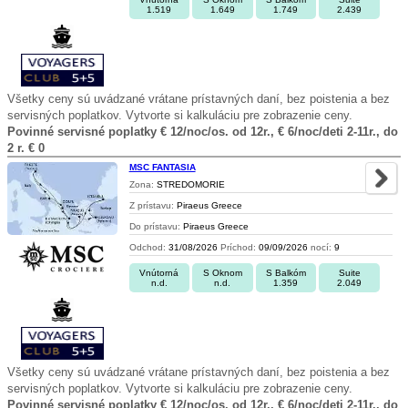
1.519
1.649
1.749
2.439
Všetky ceny sú uvádzané vrátane prístavných daní, bez poistenia a bez
servisných poplatkov. Vytvorte si kalkuláciu pre zobrazenie ceny.
Povinné servisné poplatky € 12/noc/os. od 12r., € 6/noc/deti 2-11r., do
2 r. € 0
MSC FANTASIA
Zona:
STREDOMORIE
Z prístavu:
Piraeus Greece
Do prístavu:
Piraeus Greece
Odchod:
31/08/2026
Príchod:
09/09/2026
nocí:
9
Vnútorná
S Oknom
S Balkóm
Suite
n.d.
n.d.
1.359
2.049
Všetky ceny sú uvádzané vrátane prístavných daní, bez poistenia a bez
servisných poplatkov. Vytvorte si kalkuláciu pre zobrazenie ceny.
Povinné servisné poplatky € 12/noc/os. od 12r., € 6/noc/deti 2-11r., do