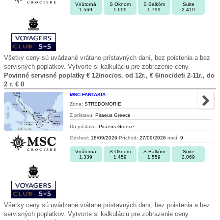
Vnútorná
S Oknom
S Balkóm
Suite
1.569
1.699
1.799
2.419
Všetky ceny sú uvádzané vrátane prístavných daní, bez poistenia a bez
servisných poplatkov. Vytvorte si kalkuláciu pre zobrazenie ceny.
Povinné servisné poplatky € 12/noc/os. od 12r., € 6/noc/deti 2-11r., do
2 r. € 0
MSC FANTASIA
Zona:
STREDOMORIE
Z prístavu:
Piraeus Greece
Do prístavu:
Piraeus Greece
Odchod:
18/09/2026
Príchod:
27/09/2026
nocí:
9
Vnútorná
S Oknom
S Balkóm
Suite
1.339
1.459
1.559
2.069
Všetky ceny sú uvádzané vrátane prístavných daní, bez poistenia a bez
servisných poplatkov. Vytvorte si kalkuláciu pre zobrazenie ceny.