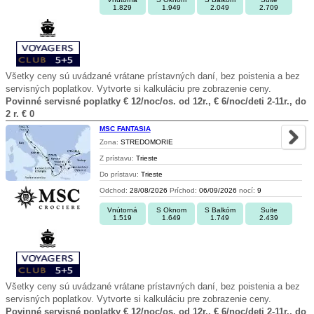
1.829
1.949
2.049
2.709
Všetky ceny sú uvádzané vrátane prístavných daní, bez poistenia a bez
servisných poplatkov. Vytvorte si kalkuláciu pre zobrazenie ceny.
Povinné servisné poplatky € 12/noc/os. od 12r., € 6/noc/deti 2-11r., do
2 r. € 0
MSC FANTASIA
Zona:
STREDOMORIE
Z prístavu:
Trieste
Do prístavu:
Trieste
Odchod:
28/08/2026
Príchod:
06/09/2026
nocí:
9
Vnútorná
S Oknom
S Balkóm
Suite
1.519
1.649
1.749
2.439
Všetky ceny sú uvádzané vrátane prístavných daní, bez poistenia a bez
servisných poplatkov. Vytvorte si kalkuláciu pre zobrazenie ceny.
Povinné servisné poplatky € 12/noc/os. od 12r., € 6/noc/deti 2-11r., do