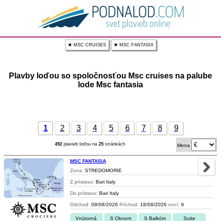
✖ MSC CRUISES
✖ MSC FANTASIA
Plavby loďou so spoločnosťou Msc cruises na palube
lode Msc fantasia
1
2
3
4
5
6
7
8
9
492
plavieb loďou na
25
stránkách
Mena
MSC FANTASIA
Zona:
STREDOMORIE
Z prístavu:
Bari Italy
Do prístavu:
Bari Italy
Odchod:
09/08/2026
Príchod:
18/08/2026
nocí:
9
Vnútorná
S Oknom
S Balkóm
Suite