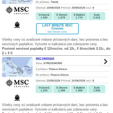
Do prístavu:
Trieste
Odchod:
19/08/2026
Príchod:
28/08/2026
nocí:
9
Vnútorná
S Oknom
S Balkóm
Suite
1.549
1.679
1.779
2.619
LAST MINUTE MSC
Cruises
last minute cena
Všetky ceny sú uvádzané vrátane prístavných daní, bez poistenia a bez
servisných poplatkov. Vytvorte si kalkuláciu pre zobrazenie ceny.
Povinné servisné poplatky € 12/noc/os. od 12r., € 6/noc/deti 2-11r., do
2 r. € 0
MSC FANTASIA
Zona:
STREDOMORIE
Z prístavu:
Piraeus Greece
Do prístavu:
Piraeus Greece
Odchod:
23/08/2026
Príchod:
31/08/2026
nocí:
8
Vnútorná
S Oknom
S Balkóm
Suite
1.229
1.299
1.389
1.839
Všetky ceny sú uvádzané vrátane prístavných daní, bez poistenia a bez
servisných poplatkov. Vytvorte si kalkuláciu pre zobrazenie ceny.