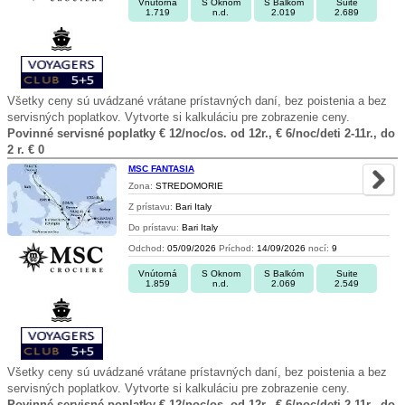
Vnútorná
S Oknom
S Balkóm
Suite
1.719
n.d.
2.019
2.689
Všetky ceny sú uvádzané vrátane prístavných daní, bez poistenia a bez
servisných poplatkov. Vytvorte si kalkuláciu pre zobrazenie ceny.
Povinné servisné poplatky € 12/noc/os. od 12r., € 6/noc/deti 2-11r., do
2 r. € 0
MSC FANTASIA
Zona:
STREDOMORIE
Z prístavu:
Bari Italy
Do prístavu:
Bari Italy
Odchod:
05/09/2026
Príchod:
14/09/2026
nocí:
9
Vnútorná
S Oknom
S Balkóm
Suite
1.859
n.d.
2.069
2.549
Všetky ceny sú uvádzané vrátane prístavných daní, bez poistenia a bez
servisných poplatkov. Vytvorte si kalkuláciu pre zobrazenie ceny.
Povinné servisné poplatky € 12/noc/os. od 12r., € 6/noc/deti 2-11r., do