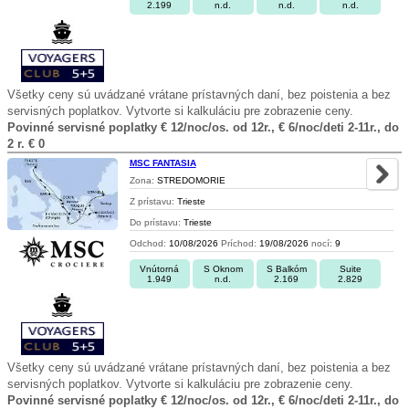
2.199
n.d.
n.d.
n.d.
Všetky ceny sú uvádzané vrátane prístavných daní, bez poistenia a bez
servisných poplatkov. Vytvorte si kalkuláciu pre zobrazenie ceny.
Povinné servisné poplatky € 12/noc/os. od 12r., € 6/noc/deti 2-11r., do
2 r. € 0
MSC FANTASIA
Zona:
STREDOMORIE
Z prístavu:
Trieste
Do prístavu:
Trieste
Odchod:
10/08/2026
Príchod:
19/08/2026
nocí:
9
Vnútorná
S Oknom
S Balkóm
Suite
1.949
n.d.
2.169
2.829
Všetky ceny sú uvádzané vrátane prístavných daní, bez poistenia a bez
servisných poplatkov. Vytvorte si kalkuláciu pre zobrazenie ceny.
Povinné servisné poplatky € 12/noc/os. od 12r., € 6/noc/deti 2-11r., do