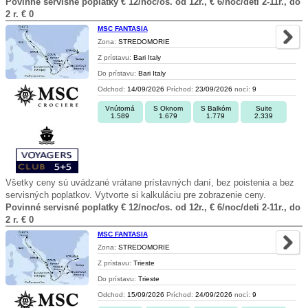
Povinné servisné poplatky € 12/noc/os. od 12r., € 6/noc/deti 2-11r., do
2 r. € 0
MSC FANTASIA
Zona:
STREDOMORIE
Z prístavu:
Bari Italy
Do prístavu:
Bari Italy
Odchod:
14/09/2026
Príchod:
23/09/2026
nocí:
9
Vnútorná
S Oknom
S Balkóm
Suite
1.589
1.679
1.779
2.339
Všetky ceny sú uvádzané vrátane prístavných daní, bez poistenia a bez
servisných poplatkov. Vytvorte si kalkuláciu pre zobrazenie ceny.
Povinné servisné poplatky € 12/noc/os. od 12r., € 6/noc/deti 2-11r., do
2 r. € 0
MSC FANTASIA
Zona:
STREDOMORIE
Z prístavu:
Trieste
Do prístavu:
Trieste
Odchod:
15/09/2026
Príchod:
24/09/2026
nocí:
9