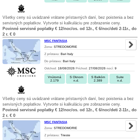
Všetky ceny sú uvádzané vrátane prístavných daní, bez poistenia a bez
servisných poplatkov. Vytvorte si kalkuláciu pre zobrazenie ceny.
Povinné servisné poplatky € 12/noc/os. od 12r., € 6/noc/deti 2-11r., do
2 r. € 0
MSC FANTASIA
Zona:
STREDOMORIE
Z prístavu:
Bari Italy
Do prístavu:
Bari Italy
Odchod:
18/08/2026
Príchod:
27/08/2026
nocí:
9
Vnútorná
S Oknom
S Balkóm
Suite
2.179
n.d.
2.389
n.d.
Všetky ceny sú uvádzané vrátane prístavných daní, bez poistenia a bez
servisných poplatkov. Vytvorte si kalkuláciu pre zobrazenie ceny.
Povinné servisné poplatky € 12/noc/os. od 12r., € 6/noc/deti 2-11r., do
2 r. € 0
MSC FANTASIA
Zona:
STREDOMORIE
Z prístavu:
Trieste