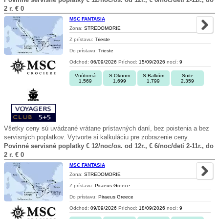
2 r. € 0
MSC FANTASIA
Zona:
STREDOMORIE
Z prístavu:
Trieste
Do prístavu:
Trieste
Odchod:
06/09/2026
Príchod:
15/09/2026
nocí:
9
Vnútorná
S Oknom
S Balkóm
Suite
1.569
1.699
1.799
2.359
Všetky ceny sú uvádzané vrátane prístavných daní, bez poistenia a bez
servisných poplatkov. Vytvorte si kalkuláciu pre zobrazenie ceny.
Povinné servisné poplatky € 12/noc/os. od 12r., € 6/noc/deti 2-11r., do
2 r. € 0
MSC FANTASIA
Zona:
STREDOMORIE
Z prístavu:
Piraeus Greece
Do prístavu:
Piraeus Greece
Odchod:
09/09/2026
Príchod:
18/09/2026
nocí:
9