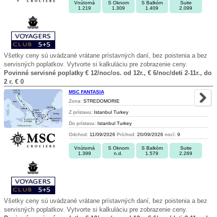
Vnútorná
S Oknom
S Balkóm
Suite
1.219
1.309
1.409
2.099
Všetky ceny sú uvádzané vrátane prístavných daní, bez poistenia a bez
servisných poplatkov. Vytvorte si kalkuláciu pre zobrazenie ceny.
Povinné servisné poplatky € 12/noc/os. od 12r., € 6/noc/deti 2-11r., do
2 r. € 0
MSC FANTASIA
Zona:
STREDOMORIE
Z prístavu:
Istanbul Turkey
Do prístavu:
Istanbul Turkey
Odchod:
11/09/2026
Príchod:
20/09/2026
nocí:
9
Vnútorná
S Oknom
S Balkóm
Suite
1.399
n.d.
1.579
2.269
Všetky ceny sú uvádzané vrátane prístavných daní, bez poistenia a bez
servisných poplatkov. Vytvorte si kalkuláciu pre zobrazenie ceny.