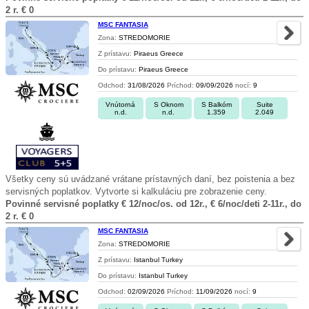
2 r. € 0
MSC FANTASIA
Zona:
STREDOMORIE
Z prístavu:
Piraeus Greece
Do prístavu:
Piraeus Greece
Odchod:
31/08/2026
Príchod:
09/09/2026
nocí:
9
Vnútorná
S Oknom
S Balkóm
Suite
n.d.
n.d.
1.359
2.049
Všetky ceny sú uvádzané vrátane prístavných daní, bez poistenia a bez
servisných poplatkov. Vytvorte si kalkuláciu pre zobrazenie ceny.
Povinné servisné poplatky € 12/noc/os. od 12r., € 6/noc/deti 2-11r., do
2 r. € 0
MSC FANTASIA
Zona:
STREDOMORIE
Z prístavu:
Istanbul Turkey
Do prístavu:
Istanbul Turkey
Odchod:
02/09/2026
Príchod:
11/09/2026
nocí:
9