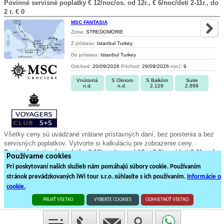
Povinné servisné poplatky € 12/noc/os. od 12r., € 6/noc/deti 2-11r., do
2 r. € 0
MSC FANTASIA
Zona:
STREDOMORIE
Z prístavu:
Istanbul Turkey
Do prístavu:
Istanbul Turkey
Odchod:
20/09/2026
Príchod:
29/09/2026
nocí:
9
Vnútorná
S Oknom
S Balkóm
Suite
n.d.
n.d.
2.129
2.699
Všetky ceny sú uvádzané vrátane prístavných daní, bez poistenia a bez
servisných poplatkov. Vytvorte si kalkuláciu pre zobrazenie ceny.
Povinné servisné poplatky € 12/noc/os. od 12r., € 6/noc/deti 2-11r., do
Používame cookies
2 r. € 0
Pri poskytovaní našich služieb nám pomáhajú súbory cookie. Používaním
stránok prevádzkovaných iWi tour s.r.o. súhlasíte s ich používaním.
Informácie o
1
2
3
4
5
6
7
8
9
cookie.
492
plavieb loďou na
25
stránkách
PRIJAŤ VŠETKO
VYBERTE COOKIES
ODMIETNÚŤ VŠETKO