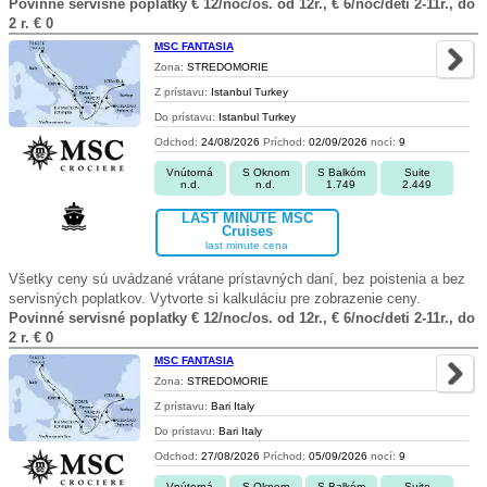
Povinné servisné poplatky € 12/noc/os. od 12r., € 6/noc/deti 2-11r., do
2 r. € 0
MSC FANTASIA
Zona:
STREDOMORIE
Z prístavu:
Istanbul Turkey
Do prístavu:
Istanbul Turkey
Odchod:
24/08/2026
Príchod:
02/09/2026
nocí:
9
Vnútorná
S Oknom
S Balkóm
Suite
n.d.
n.d.
1.749
2.449
LAST MINUTE MSC
Cruises
last minute cena
Všetky ceny sú uvádzané vrátane prístavných daní, bez poistenia a bez
servisných poplatkov. Vytvorte si kalkuláciu pre zobrazenie ceny.
Povinné servisné poplatky € 12/noc/os. od 12r., € 6/noc/deti 2-11r., do
2 r. € 0
MSC FANTASIA
Zona:
STREDOMORIE
Z prístavu:
Bari Italy
Do prístavu:
Bari Italy
Odchod:
27/08/2026
Príchod:
05/09/2026
nocí:
9
Vnútorná
S Oknom
S Balkóm
Suite