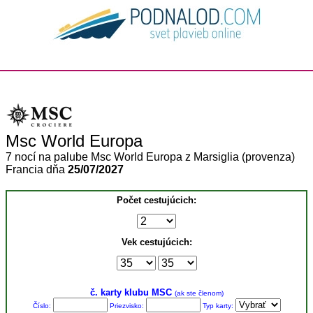
Msc World Europa
7 nocí na palube Msc World Europa z Marsiglia (provenza)
Francia dňa
25/07/2027
Počet cestujúcich:
Vek cestujúcich:
č. karty klubu MSC
(ak ste členom)
Číslo:
Priezvisko:
Typ karty: