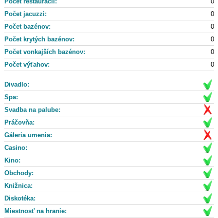
Počet reštaurácii:
0
Počet jacuzzi:
0
Počet bazénov:
0
Počet krytých bazénov:
0
Počet vonkajších bazénov:
0
Počet výťahov:
0
Divadlo:
Spa:
Svadba na palube:
Práčovňa:
Gáleria umenia:
Casino:
Kino:
Obchody:
Knižnica:
Diskotéka:
Miestnosť na hranie: