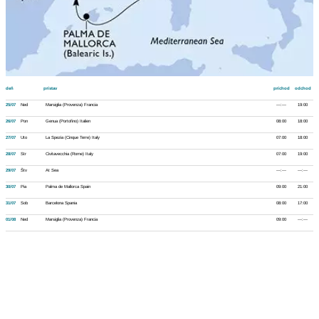
deň
prístav
príchod
odchod
25/07
Ned
Marsiglia (Provenza) Francia
---:---
19:00
26/07
Pon
Genua (Portofino) Italien
08:00
18:00
27/07
Uto
La Spezia (Cinque Terre) Italy
07:00
18:00
28/07
Str
Civitavecchia (Rome) Italy
07:00
19:00
29/07
Štv
At Sea
---:---
---:---
30/07
Pia
Palma de Mallorca Spain
09:00
21:00
31/07
Sob
Barcelona Spania
08:00
17:00
01/08
Ned
Marsiglia (Provenza) Francia
09:00
---:---