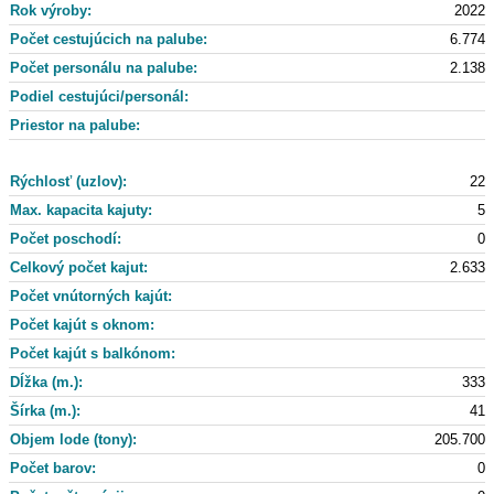
Rok výroby:
2022
Počet cestujúcich na palube:
6.774
Počet personálu na palube:
2.138
Podiel cestujúci/personál:
Priestor na palube:
Rýchlosť (uzlov):
22
Max. kapacita kajuty:
5
Počet poschodí:
0
Celkový počet kajut:
2.633
Počet vnútorných kajút:
Počet kajút s oknom:
Počet kajút s balkónom:
Dĺžka (m.):
333
Šírka (m.):
41
Objem lode (tony):
205.700
Počet barov:
0