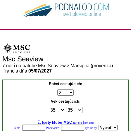
Msc Seaview
7 nocí na palube Msc Seaview z Marsiglia (provenza)
Francia dňa
05/07/2027
Počet cestujúcich:
Vek cestujúcich:
č. karty klubu MSC
(ak ste členom)
Číslo:
Priezvisko:
Typ karty: