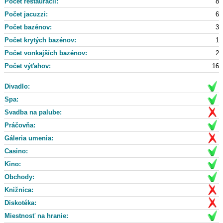
Počet reštaurácii:
8
Počet jacuzzi:
6
Počet bazénov:
3
Počet krytých bazénov:
1
Počet vonkajších bazénov:
2
Počet výťahov:
16
Divadlo:
Spa:
Svadba na palube:
Práčovňa:
Gáleria umenia:
Casino:
Kino:
Obchody:
Knižnica:
Diskotéka:
Miestnosť na hranie: