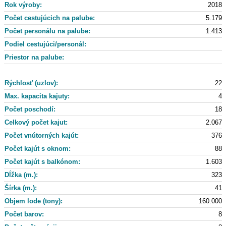
Rok výroby:
2018
Počet cestujúcich na palube:
5.179
Počet personálu na palube:
1.413
Podiel cestujúci/personál:
Priestor na palube:
Rýchlosť (uzlov):
22
Max. kapacita kajuty:
4
Počet poschodí:
18
Celkový počet kajut:
2.067
Počet vnútorných kajút:
376
Počet kajút s oknom:
88
Počet kajút s balkónom:
1.603
Dĺžka (m.):
323
Šírka (m.):
41
Objem lode (tony):
160.000
Počet barov:
8