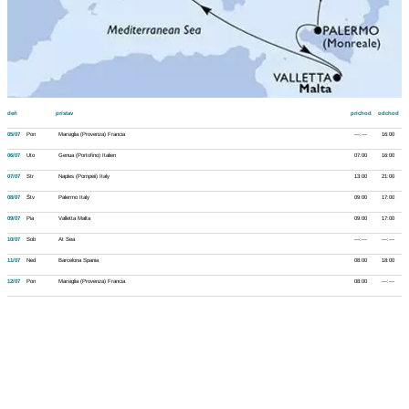
deň
prístav
príchod
odchod
05/07
Pon
Marsiglia (Provenza) Francia
---:---
16:00
06/07
Uto
Genua (Portofino) Italien
07:00
16:00
07/07
Str
Naples (Pompeii) Italy
13:00
21:00
08/07
Štv
Palermo Italy
09:00
17:00
09/07
Pia
Valletta Malta
09:00
17:00
10/07
Sob
At Sea
---:---
---:---
11/07
Ned
Barcelona Spania
08:00
18:00
12/07
Pon
Marsiglia (Provenza) Francia
08:00
---:---