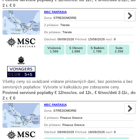
2 r. € 0
MSC FANTASIA
Zona:
STREDOMORIE
Z prístavu:
Trieste
Do prístavu:
Trieste
Odchod:
06/09/2026
Príchod:
15/09/2026
nocí:
9
Vnútorná
S Oknom
S Balkóm
Suite
1.569
1.699
1.799
2.359
Všetky ceny sú uvádzané vrátane prístavných daní, bez poistenia a bez
servisných poplatkov. Vytvorte si kalkuláciu pre zobrazenie ceny.
Povinné servisné poplatky € 12/noc/os. od 12r., € 6/noc/deti 2-11r., do
2 r. € 0
MSC FANTASIA
Zona:
STREDOMORIE
Z prístavu:
Piraeus Greece
Do prístavu:
Piraeus Greece
Odchod:
09/09/2026
Príchod:
18/09/2026
nocí:
9