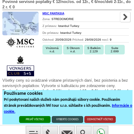
Povinné servisné poplatky € 12/noc/os. od 12r., € 6/noc/deti 2-11r., do
2 r. € 0
MSC FANTASIA
Zona:
STREDOMORIE
Z prístavu:
Istanbul Turkey
Do prístavu:
Istanbul Turkey
Odchod:
20/09/2026
Príchod:
29/09/2026
nocí:
9
Vnútorná
S Oknom
S Balkóm
Suite
n.d.
n.d.
2.129
2.699
Všetky ceny sú uvádzané vrátane prístavných daní, bez poistenia a bez
servisných poplatkov. Vytvorte si kalkuláciu pre zobrazenie ceny.
Povinné servisné poplatky € 12/noc/os. od 12r., € 6/noc/deti 2-11r., do
Používame cookies
2 r. € 0
Pri poskytovaní našich služieb nám pomáhajú súbory cookie. Používaním
stránok prevádzkovaných iWi tour s.r.o. súhlasíte s ich používaním.
Informácie o
1
2
3
4
5
6
7
8
9
cookie.
492
plavieb loďou na
25
stránkách
PRIJAŤ VŠETKO
VYBERTE COOKIES
ODMIETNÚŤ VŠETKO