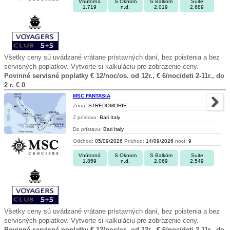
Vnútorná
S Oknom
S Balkóm
Suite
1.719
n.d.
2.019
2.689
Všetky ceny sú uvádzané vrátane prístavných daní, bez poistenia a bez
servisných poplatkov. Vytvorte si kalkuláciu pre zobrazenie ceny.
Povinné servisné poplatky € 12/noc/os. od 12r., € 6/noc/deti 2-11r., do
2 r. € 0
MSC FANTASIA
Zona:
STREDOMORIE
Z prístavu:
Bari Italy
Do prístavu:
Bari Italy
Odchod:
05/09/2026
Príchod:
14/09/2026
nocí:
9
Vnútorná
S Oknom
S Balkóm
Suite
1.859
n.d.
2.069
2.549
Všetky ceny sú uvádzané vrátane prístavných daní, bez poistenia a bez
servisných poplatkov. Vytvorte si kalkuláciu pre zobrazenie ceny.
Povinné servisné poplatky € 12/noc/os. od 12r., € 6/noc/deti 2-11r., do