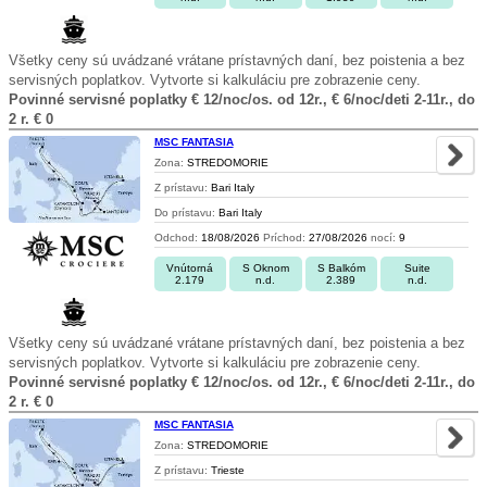
Všetky ceny sú uvádzané vrátane prístavných daní, bez poistenia a bez
servisných poplatkov. Vytvorte si kalkuláciu pre zobrazenie ceny.
Povinné servisné poplatky € 12/noc/os. od 12r., € 6/noc/deti 2-11r., do
2 r. € 0
MSC FANTASIA
Zona:
STREDOMORIE
Z prístavu:
Bari Italy
Do prístavu:
Bari Italy
Odchod:
18/08/2026
Príchod:
27/08/2026
nocí:
9
Vnútorná
S Oknom
S Balkóm
Suite
2.179
n.d.
2.389
n.d.
Všetky ceny sú uvádzané vrátane prístavných daní, bez poistenia a bez
servisných poplatkov. Vytvorte si kalkuláciu pre zobrazenie ceny.
Povinné servisné poplatky € 12/noc/os. od 12r., € 6/noc/deti 2-11r., do
2 r. € 0
MSC FANTASIA
Zona:
STREDOMORIE
Z prístavu:
Trieste