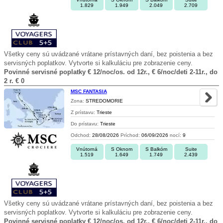
1.829
1.949
2.049
2.709
Všetky ceny sú uvádzané vrátane prístavných daní, bez poistenia a bez
servisných poplatkov. Vytvorte si kalkuláciu pre zobrazenie ceny.
Povinné servisné poplatky € 12/noc/os. od 12r., € 6/noc/deti 2-11r., do
2 r. € 0
MSC FANTASIA
Zona:
STREDOMORIE
Z prístavu:
Trieste
Do prístavu:
Trieste
Odchod:
28/08/2026
Príchod:
06/09/2026
nocí:
9
Vnútorná
S Oknom
S Balkóm
Suite
1.519
1.649
1.749
2.439
Všetky ceny sú uvádzané vrátane prístavných daní, bez poistenia a bez
servisných poplatkov. Vytvorte si kalkuláciu pre zobrazenie ceny.
Povinné servisné poplatky € 12/noc/os. od 12r., € 6/noc/deti 2-11r., do