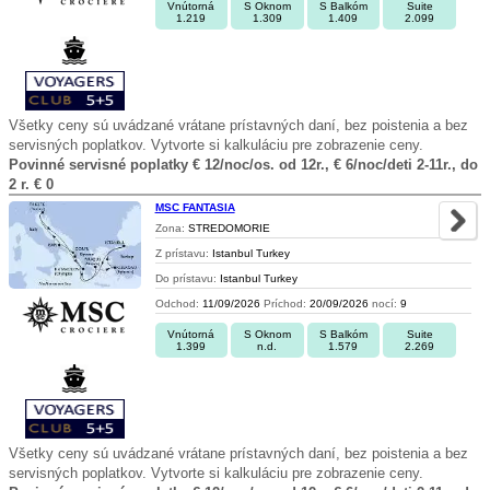
Vnútorná
S Oknom
S Balkóm
Suite
1.219
1.309
1.409
2.099
Všetky ceny sú uvádzané vrátane prístavných daní, bez poistenia a bez
servisných poplatkov. Vytvorte si kalkuláciu pre zobrazenie ceny.
Povinné servisné poplatky € 12/noc/os. od 12r., € 6/noc/deti 2-11r., do
2 r. € 0
MSC FANTASIA
Zona:
STREDOMORIE
Z prístavu:
Istanbul Turkey
Do prístavu:
Istanbul Turkey
Odchod:
11/09/2026
Príchod:
20/09/2026
nocí:
9
Vnútorná
S Oknom
S Balkóm
Suite
1.399
n.d.
1.579
2.269
Všetky ceny sú uvádzané vrátane prístavných daní, bez poistenia a bez
servisných poplatkov. Vytvorte si kalkuláciu pre zobrazenie ceny.