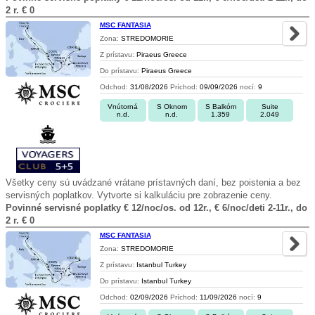
2 r. € 0
MSC FANTASIA
Zona:
STREDOMORIE
Z prístavu:
Piraeus Greece
Do prístavu:
Piraeus Greece
Odchod:
31/08/2026
Príchod:
09/09/2026
nocí:
9
Vnútorná
S Oknom
S Balkóm
Suite
n.d.
n.d.
1.359
2.049
Všetky ceny sú uvádzané vrátane prístavných daní, bez poistenia a bez
servisných poplatkov. Vytvorte si kalkuláciu pre zobrazenie ceny.
Povinné servisné poplatky € 12/noc/os. od 12r., € 6/noc/deti 2-11r., do
2 r. € 0
MSC FANTASIA
Zona:
STREDOMORIE
Z prístavu:
Istanbul Turkey
Do prístavu:
Istanbul Turkey
Odchod:
02/09/2026
Príchod:
11/09/2026
nocí:
9