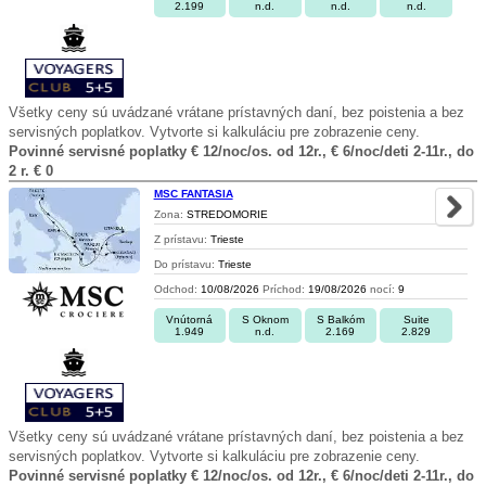
2.199
n.d.
n.d.
n.d.
Všetky ceny sú uvádzané vrátane prístavných daní, bez poistenia a bez
servisných poplatkov. Vytvorte si kalkuláciu pre zobrazenie ceny.
Povinné servisné poplatky € 12/noc/os. od 12r., € 6/noc/deti 2-11r., do
2 r. € 0
MSC FANTASIA
Zona:
STREDOMORIE
Z prístavu:
Trieste
Do prístavu:
Trieste
Odchod:
10/08/2026
Príchod:
19/08/2026
nocí:
9
Vnútorná
S Oknom
S Balkóm
Suite
1.949
n.d.
2.169
2.829
Všetky ceny sú uvádzané vrátane prístavných daní, bez poistenia a bez
servisných poplatkov. Vytvorte si kalkuláciu pre zobrazenie ceny.
Povinné servisné poplatky € 12/noc/os. od 12r., € 6/noc/deti 2-11r., do