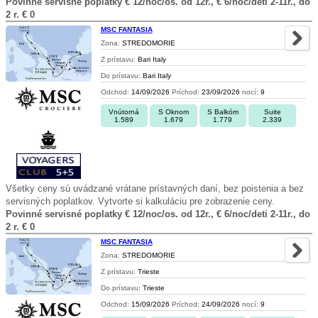
Povinné servisné poplatky € 12/noc/os. od 12r., € 6/noc/deti 2-11r., do
2 r. € 0
MSC FANTASIA
Zona:
STREDOMORIE
Z prístavu:
Bari Italy
Do prístavu:
Bari Italy
Odchod:
14/09/2026
Príchod:
23/09/2026
nocí:
9
Vnútorná
S Oknom
S Balkóm
Suite
1.589
1.679
1.779
2.339
Všetky ceny sú uvádzané vrátane prístavných daní, bez poistenia a bez
servisných poplatkov. Vytvorte si kalkuláciu pre zobrazenie ceny.
Povinné servisné poplatky € 12/noc/os. od 12r., € 6/noc/deti 2-11r., do
2 r. € 0
MSC FANTASIA
Zona:
STREDOMORIE
Z prístavu:
Trieste
Do prístavu:
Trieste
Odchod:
15/09/2026
Príchod:
24/09/2026
nocí:
9