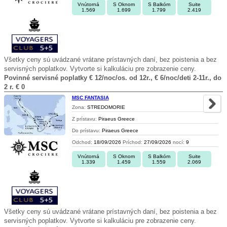
Vnútorná
S Oknom
S Balkóm
Suite
1.569
1.699
1.799
2.419
Všetky ceny sú uvádzané vrátane prístavných daní, bez poistenia a bez
servisných poplatkov. Vytvorte si kalkuláciu pre zobrazenie ceny.
Povinné servisné poplatky € 12/noc/os. od 12r., € 6/noc/deti 2-11r., do
2 r. € 0
MSC FANTASIA
Zona:
STREDOMORIE
Z prístavu:
Piraeus Greece
Do prístavu:
Piraeus Greece
Odchod:
18/09/2026
Príchod:
27/09/2026
nocí:
9
Vnútorná
S Oknom
S Balkóm
Suite
1.339
1.459
1.559
2.069
Všetky ceny sú uvádzané vrátane prístavných daní, bez poistenia a bez
servisných poplatkov. Vytvorte si kalkuláciu pre zobrazenie ceny.