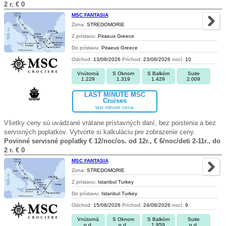
2 r. € 0
MSC FANTASIA
Zona:
STREDOMORIE
Z prístavu:
Piraeus Greece
Do prístavu:
Piraeus Greece
Odchod:
13/08/2026
Príchod:
23/08/2026
nocí:
10
Vnútorná
S Oknom
S Balkóm
Suite
1.229
1.319
1.429
2.009
LAST MINUTE MSC
Cruises
last minute cena
Všetky ceny sú uvádzané vrátane prístavných daní, bez poistenia a bez
servisných poplatkov. Vytvorte si kalkuláciu pre zobrazenie ceny.
Povinné servisné poplatky € 12/noc/os. od 12r., € 6/noc/deti 2-11r., do
2 r. € 0
MSC FANTASIA
Zona:
STREDOMORIE
Z prístavu:
Istanbul Turkey
Do prístavu:
Istanbul Turkey
Odchod:
15/08/2026
Príchod:
24/08/2026
nocí:
9
Vnútorná
S Oknom
S Balkóm
Suite
n.d.
n.d.
1.959
n.d.