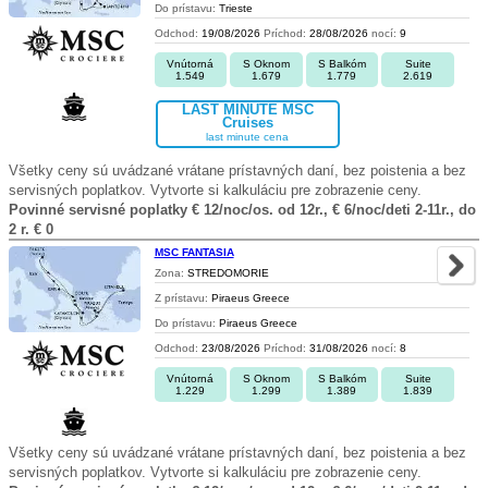
Do prístavu:
Trieste
Odchod:
19/08/2026
Príchod:
28/08/2026
nocí:
9
Vnútorná
S Oknom
S Balkóm
Suite
1.549
1.679
1.779
2.619
LAST MINUTE MSC
Cruises
last minute cena
Všetky ceny sú uvádzané vrátane prístavných daní, bez poistenia a bez
servisných poplatkov. Vytvorte si kalkuláciu pre zobrazenie ceny.
Povinné servisné poplatky € 12/noc/os. od 12r., € 6/noc/deti 2-11r., do
2 r. € 0
MSC FANTASIA
Zona:
STREDOMORIE
Z prístavu:
Piraeus Greece
Do prístavu:
Piraeus Greece
Odchod:
23/08/2026
Príchod:
31/08/2026
nocí:
8
Vnútorná
S Oknom
S Balkóm
Suite
1.229
1.299
1.389
1.839
Všetky ceny sú uvádzané vrátane prístavných daní, bez poistenia a bez
servisných poplatkov. Vytvorte si kalkuláciu pre zobrazenie ceny.