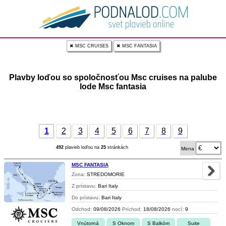
✖ MSC CRUISES
✖ MSC FANTASIA
Plavby loďou so spoločnosťou Msc cruises na palube
lode Msc fantasia
1
2
3
4
5
6
7
8
9
492
plavieb loďou na
25
stránkách
Mena
MSC FANTASIA
Zona:
STREDOMORIE
Z prístavu:
Bari Italy
Do prístavu:
Bari Italy
Odchod:
09/08/2026
Príchod:
18/08/2026
nocí:
9
Vnútorná
S Oknom
S Balkóm
Suite