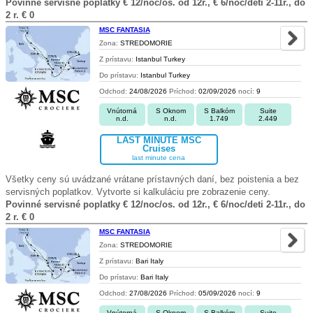
Povinné servisné poplatky € 12/noc/os. od 12r., € 6/noc/deti 2-11r., do
2 r. € 0
MSC FANTASIA
Zona:
STREDOMORIE
Z prístavu:
Istanbul Turkey
Do prístavu:
Istanbul Turkey
Odchod:
24/08/2026
Príchod:
02/09/2026
nocí:
9
Vnútorná
S Oknom
S Balkóm
Suite
n.d.
n.d.
1.749
2.449
LAST MINUTE MSC
Cruises
last minute cena
Všetky ceny sú uvádzané vrátane prístavných daní, bez poistenia a bez
servisných poplatkov. Vytvorte si kalkuláciu pre zobrazenie ceny.
Povinné servisné poplatky € 12/noc/os. od 12r., € 6/noc/deti 2-11r., do
2 r. € 0
MSC FANTASIA
Zona:
STREDOMORIE
Z prístavu:
Bari Italy
Do prístavu:
Bari Italy
Odchod:
27/08/2026
Príchod:
05/09/2026
nocí:
9
Vnútorná
S Oknom
S Balkóm
Suite