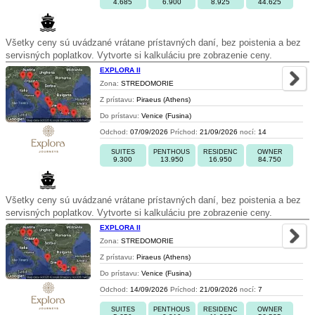
4.685
6.900
8.925
44.625
Všetky ceny sú uvádzané vrátane prístavných daní, bez poistenia a bez
servisných poplatkov. Vytvorte si kalkuláciu pre zobrazenie ceny.
EXPLORA II
Zona:
STREDOMORIE
Z prístavu:
Piraeus (Athens)
Do prístavu:
Venice (Fusina)
Odchod:
07/09/2026
Príchod:
21/09/2026
nocí:
14
SUITES
PENTHOUS
RESIDENC
OWNER
9.300
13.950
16.950
84.750
Všetky ceny sú uvádzané vrátane prístavných daní, bez poistenia a bez
servisných poplatkov. Vytvorte si kalkuláciu pre zobrazenie ceny.
EXPLORA II
Zona:
STREDOMORIE
Z prístavu:
Piraeus (Athens)
Do prístavu:
Venice (Fusina)
Odchod:
14/09/2026
Príchod:
21/09/2026
nocí:
7
SUITES
PENTHOUS
RESIDENC
OWNER