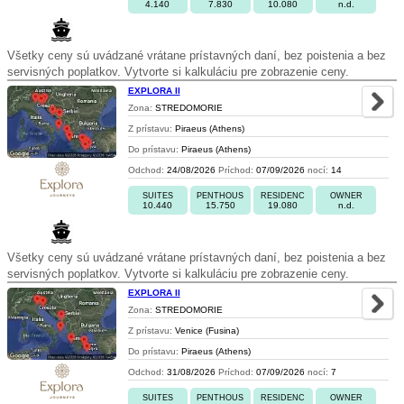
4.140
7.830
10.080
n.d.
Všetky ceny sú uvádzané vrátane prístavných daní, bez poistenia a bez
servisných poplatkov. Vytvorte si kalkuláciu pre zobrazenie ceny.
EXPLORA II
Zona:
STREDOMORIE
Z prístavu:
Piraeus (Athens)
Do prístavu:
Piraeus (Athens)
Odchod:
24/08/2026
Príchod:
07/09/2026
nocí:
14
SUITES
PENTHOUS
RESIDENC
OWNER
10.440
15.750
19.080
n.d.
Všetky ceny sú uvádzané vrátane prístavných daní, bez poistenia a bez
servisných poplatkov. Vytvorte si kalkuláciu pre zobrazenie ceny.
EXPLORA II
Zona:
STREDOMORIE
Z prístavu:
Venice (Fusina)
Do prístavu:
Piraeus (Athens)
Odchod:
31/08/2026
Príchod:
07/09/2026
nocí:
7
SUITES
PENTHOUS
RESIDENC
OWNER