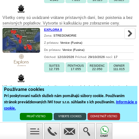
Všetky ceny sú uvádzané vrátane prístavných daní, bez poistenia a bez
servisných poplatkov. Vytvorte si kalkuláciu pre zobrazenie ceny.
EXPLORA II
Zona:
STREDOMORIE
Z prístavu:
Venice (Fusina)
Do prístavu:
Venice (Fusina)
Odchod:
12/10/2026
Príchod:
29/10/2026
nocí:
17
SUITES
PENTHOUS
RESIDENC
OWNER
12.735
17.055
22.050
111.015
Všetky ceny sú uvádzané vrátane prístavných daní, bez poistenia a bez
Používame cookies
servisných poplatkov. Vytvorte si kalkuláciu pre zobrazenie ceny.
Pri poskytovaní našich služieb nám pomáhajú súbory cookie. Používaním
stránok prevádzkovaných iWi tour s.r.o. súhlasíte s ich používaním.
Informácie o
1
2
3
4
5
6
7
8
9
cookie.
174
plavieb loďou na
9
stránkách
PRIJAŤ VŠETKO
VYBERTE COOKIES
ODMIETNÚŤ VŠETKO