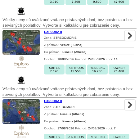
3.910
7.395
9.520
47.600
Všetky ceny sú uvádzané vrátane prístavných daní, bez poistenia a bez
servisných poplatkov. Vytvorte si kalkuláciu pre zobrazenie ceny.
EXPLORA II
Zona:
STREDOMORIE
Z prístavu:
Venice (Fusina)
Do prístavu:
Piraeus (Athens)
Odchod:
10/08/2026
Príchod:
24/08/2026
nocí:
14
SUITES
PENTHOUS
RESIDENC
OWNER
7.420
11.550
16.730
74.480
Všetky ceny sú uvádzané vrátane prístavných daní, bez poistenia a bez
servisných poplatkov. Vytvorte si kalkuláciu pre zobrazenie ceny.
EXPLORA II
Zona:
STREDOMORIE
Z prístavu:
Piraeus (Athens)
Do prístavu:
Piraeus (Athens)
Odchod:
17/08/2026
Príchod:
24/08/2026
nocí:
7
SUITES
PENTHOUS
RESIDENC
OWNER