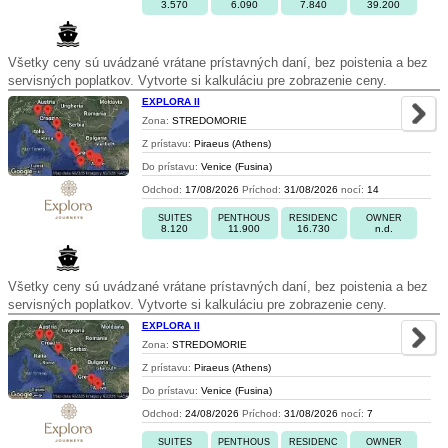
3.570
6.090
7.840
39.200
Všetky ceny sú uvádzané vrátane prístavných daní, bez poistenia a bez
servisných poplatkov. Vytvorte si kalkuláciu pre zobrazenie ceny.
EXPLORA II
Zona:
STREDOMORIE
Z prístavu:
Piraeus (Athens)
Do prístavu:
Venice (Fusina)
Odchod:
17/08/2026
Príchod:
31/08/2026
nocí:
14
SUITES
PENTHOUS
RESIDENC
OWNER
8.120
11.900
16.730
n.d.
Všetky ceny sú uvádzané vrátane prístavných daní, bez poistenia a bez
servisných poplatkov. Vytvorte si kalkuláciu pre zobrazenie ceny.
EXPLORA II
Zona:
STREDOMORIE
Z prístavu:
Piraeus (Athens)
Do prístavu:
Venice (Fusina)
Odchod:
24/08/2026
Príchod:
31/08/2026
nocí:
7
SUITES
PENTHOUS
RESIDENC
OWNER