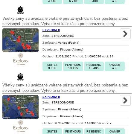
4.610
6.710
8.400
n.d.
Všetky ceny sú uvádzané vrátane prístavných daní, bez poistenia a bez
servisných poplatkov. Vytvorte si kalkuláciu pre zobrazenie ceny.
EXPLORA II
Zona:
STREDOMORIE
Z prístavu:
Venice (Fusina)
Do prístavu:
Piraeus (Athens)
Odchod:
31/08/2026
Príchod:
14/09/2026
nocí:
14
SUITES
PENTHOUS
RESIDENC
OWNER
9.000
13.125
18.485
n.d.
Všetky ceny sú uvádzané vrátane prístavných daní, bez poistenia a bez
servisných poplatkov. Vytvorte si kalkuláciu pre zobrazenie ceny.
EXPLORA II
Zona:
STREDOMORIE
Z prístavu:
Piraeus (Athens)
Do prístavu:
Piraeus (Athens)
Odchod:
07/09/2026
Príchod:
14/09/2026
nocí:
7
SUITES
PENTHOUS
RESIDENC
OWNER