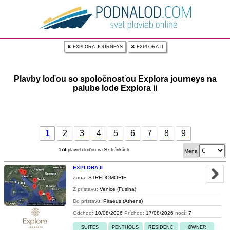
✖ EXPLORA JOURNEYS
✖ EXPLORA II
Plavby loďou so spoločnosťou Explora journeys na
palube lode Explora ii
1
2
3
4
5
6
7
8
9
174
plavieb loďou na
9
stránkách
Mena
EXPLORA II
Zona:
STREDOMORIE
Z prístavu:
Venice (Fusina)
Do prístavu:
Piraeus (Athens)
Odchod:
10/08/2026
Príchod:
17/08/2026
nocí:
7
SUITES
PENTHOUS
RESIDENC
OWNER