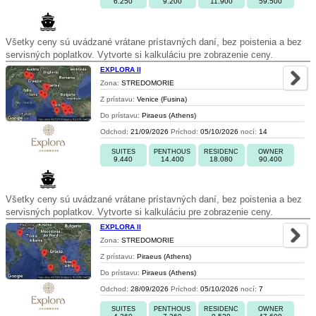
6.250
9.200
11.900
59.500
Všetky ceny sú uvádzané vrátane prístavných daní, bez poistenia a bez
servisných poplatkov. Vytvorte si kalkuláciu pre zobrazenie ceny.
EXPLORA II
Zona:
STREDOMORIE
Z prístavu:
Venice (Fusina)
Do prístavu:
Piraeus (Athens)
Odchod:
21/09/2026
Príchod:
05/10/2026
nocí:
14
SUITES
PENTHOUS
RESIDENC
OWNER
9.440
14.400
18.080
90.400
Všetky ceny sú uvádzané vrátane prístavných daní, bez poistenia a bez
servisných poplatkov. Vytvorte si kalkuláciu pre zobrazenie ceny.
EXPLORA II
Zona:
STREDOMORIE
Z prístavu:
Piraeus (Athens)
Do prístavu:
Piraeus (Athens)
Odchod:
28/09/2026
Príchod:
05/10/2026
nocí:
7
SUITES
PENTHOUS
RESIDENC
OWNER