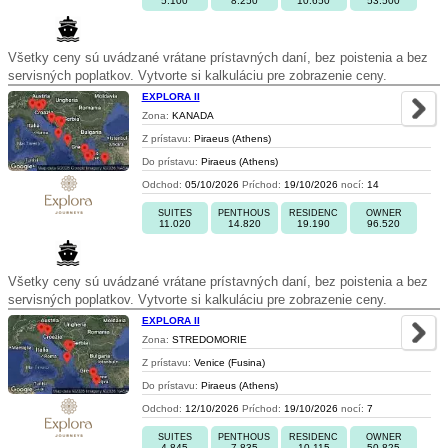
5.100
8.250
10.650
53.500
Všetky ceny sú uvádzané vrátane prístavných daní, bez poistenia a bez
servisných poplatkov. Vytvorte si kalkuláciu pre zobrazenie ceny.
EXPLORA II
Zona:
KANADA
Z prístavu:
Piraeus (Athens)
Do prístavu:
Piraeus (Athens)
Odchod:
05/10/2026
Príchod:
19/10/2026
nocí:
14
SUITES
PENTHOUS
RESIDENC
OWNER
11.020
14.820
19.190
96.520
Všetky ceny sú uvádzané vrátane prístavných daní, bez poistenia a bez
servisných poplatkov. Vytvorte si kalkuláciu pre zobrazenie ceny.
EXPLORA II
Zona:
STREDOMORIE
Z prístavu:
Venice (Fusina)
Do prístavu:
Piraeus (Athens)
Odchod:
12/10/2026
Príchod:
19/10/2026
nocí:
7
SUITES
PENTHOUS
RESIDENC
OWNER
4.845
7.835
10.115
50.825