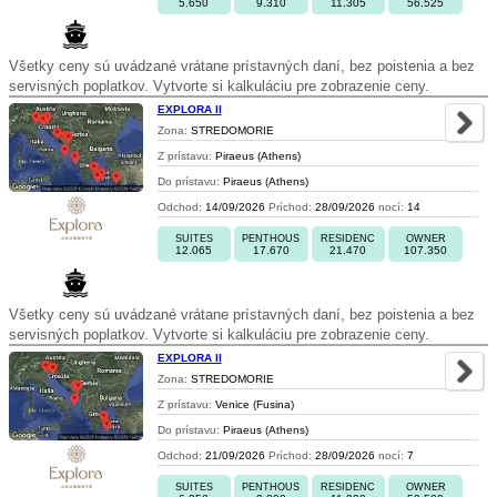
5.650
9.310
11.305
56.525
Všetky ceny sú uvádzané vrátane prístavných daní, bez poistenia a bez
servisných poplatkov. Vytvorte si kalkuláciu pre zobrazenie ceny.
EXPLORA II
Zona:
STREDOMORIE
Z prístavu:
Piraeus (Athens)
Do prístavu:
Piraeus (Athens)
Odchod:
14/09/2026
Príchod:
28/09/2026
nocí:
14
SUITES
PENTHOUS
RESIDENC
OWNER
12.065
17.670
21.470
107.350
Všetky ceny sú uvádzané vrátane prístavných daní, bez poistenia a bez
servisných poplatkov. Vytvorte si kalkuláciu pre zobrazenie ceny.
EXPLORA II
Zona:
STREDOMORIE
Z prístavu:
Venice (Fusina)
Do prístavu:
Piraeus (Athens)
Odchod:
21/09/2026
Príchod:
28/09/2026
nocí:
7
SUITES
PENTHOUS
RESIDENC
OWNER