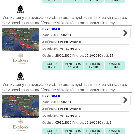
4.360
7.360
9.520
47.600
Všetky ceny sú uvádzané vrátane prístavných daní, bez poistenia a bez
servisných poplatkov. Vytvorte si kalkuláciu pre zobrazenie ceny.
EXPLORA II
Zona:
STREDOMORIE
Z prístavu:
Piraeus (Athens)
Do prístavu:
Venice (Fusina)
Odchod:
28/09/2026
Príchod:
12/10/2026
nocí:
14
SUITES
PENTHOUS
RESIDENC
OWNER
9.200
13.200
19.280
85.840
Všetky ceny sú uvádzané vrátane prístavných daní, bez poistenia a bez
servisných poplatkov. Vytvorte si kalkuláciu pre zobrazenie ceny.
EXPLORA II
Zona:
STREDOMORIE
Z prístavu:
Piraeus (Athens)
Do prístavu:
Venice (Fusina)
Odchod:
05/10/2026
Príchod:
12/10/2026
nocí:
7
SUITES
PENTHOUS
RESIDENC
OWNER