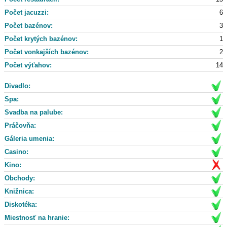
Počet jacuzzi:
6
Počet bazénov:
3
Počet krytých bazénov:
1
Počet vonkajších bazénov:
2
Počet výťahov:
14
Divadlo:
Spa:
Svadba na palube:
Práčovňa:
Gáleria umenia:
Casino:
Kino:
Obchody:
Knižnica:
Diskotéka:
Miestnosť na hranie: