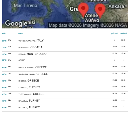
deň
prístav
príchod
odchod
Pia
, ITALY
---:---
17:00
28/08
VENICE (RAVENNA)
Sob
, CROATIA
10:00
23:59
29/08
DUBROVNIK
Ned
, MONTENEGRO
07:00
18:00
30/08
KOTOR
31/08
Pon
AT SEA
---:---
---:---
Uto
, GREECE
05:30
17:00
01/09
PIRAEUS ATHENS
Str
, GREECE
07:00
17:00
02/09
SANTORINI ISLAND
Štv
, GREECE
07:00
17:00
03/09
RHODES
Pia
, TURKEY
07:00
16:00
04/09
KUSADASI
Sob
, GREECE
08:00
16:00
05/09
THESSALONIKI
Ned
, TURKEY
12:00
---:---
06/09
ISTANBUL
Pon
, TURKEY
08:00
---:---
07/09
ISTANBUL