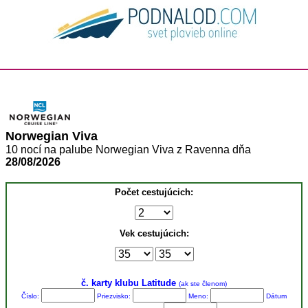
Norwegian Viva
10 nocí na palube Norwegian Viva z Ravenna dňa
28/08/2026
Počet cestujúcich:
Vek cestujúcich:
č. karty klubu Latitude
(ak ste členom)
Číslo:
Priezvisko:
Meno:
Dátum