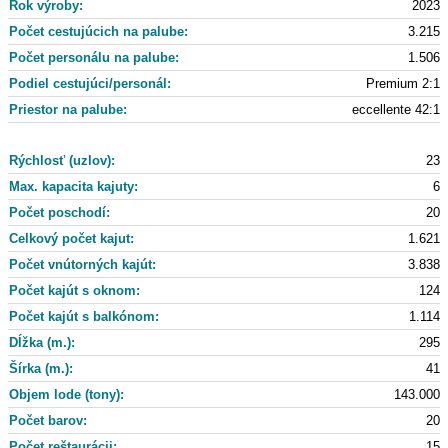
Rok výroby:
2023
Počet cestujúcich na palube:
3.215
Počet personálu na palube:
1.506
Podiel cestujúci/personál:
Premium 2:1
Priestor na palube:
eccellente 42:1
Rýchlosť (uzlov):
23
Max. kapacita kajuty:
6
Počet poschodí:
20
Celkový počet kajut:
1.621
Počet vnútorných kajút:
3.838
Počet kajút s oknom:
124
Počet kajút s balkónom:
1.114
Dĺžka (m.):
295
Šírka (m.):
41
Objem lode (tony):
143.000
Počet barov:
20
Počet reštaurácii:
15