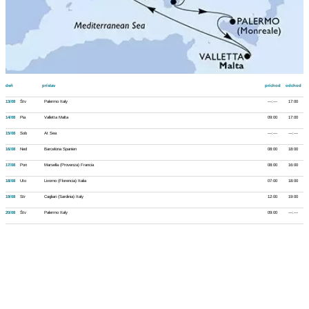
deň
prístav
príchod
odchod
13/08
Štv
Palermo Italy
---:---
17:00
14/08
Pia
Valletta Malta
09:00
17:00
15/08
Sob
At Sea
---:---
---:---
16/08
Ned
Barcelona Spanien
08:00
18:00
17/08
Pon
Marsella (Provenza) Francia
08:00
16:00
18/08
Uto
Livorno (Florencia) Italia
07:00
18:00
19/08
Str
Cagliari (Sardinia) Italy
12:00
19:00
20/08
Štv
Palermo Italy
09:00
---:---