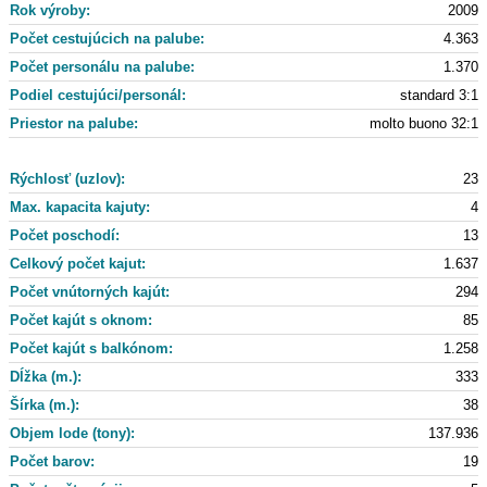
Rok výroby:
2009
Počet cestujúcich na palube:
4.363
Počet personálu na palube:
1.370
Podiel cestujúci/personál:
standard 3:1
Priestor na palube:
molto buono 32:1
Rýchlosť (uzlov):
23
Max. kapacita kajuty:
4
Počet poschodí:
13
Celkový počet kajut:
1.637
Počet vnútorných kajút:
294
Počet kajút s oknom:
85
Počet kajút s balkónom:
1.258
Dĺžka (m.):
333
Šírka (m.):
38
Objem lode (tony):
137.936
Počet barov:
19