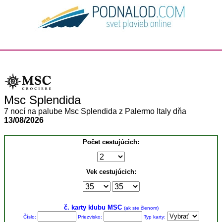
Msc Splendida
7 nocí na palube Msc Splendida z Palermo Italy dňa
13/08/2026
Počet cestujúcich:
Vek cestujúcich:
č. karty klubu MSC
(ak ste členom)
Číslo:
Priezvisko:
Typ karty: