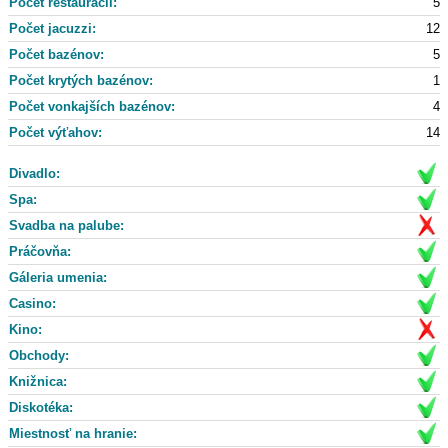
Počet reštaurácii:
5
Počet jacuzzi:
12
Počet bazénov:
5
Počet krytých bazénov:
1
Počet vonkajších bazénov:
4
Počet výťahov:
14
Divadlo:
Spa:
Svadba na palube:
Práčovňa:
Gáleria umenia:
Casino:
Kino:
Obchody:
Knižnica:
Diskotéka:
Miestnosť na hranie: