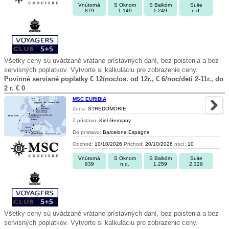
Vnútorná
S Oknom
S Balkóm
Suite
879
1.149
1.249
n.d.
Všetky ceny sú uvádzané vrátane prístavných daní, bez poistenia a bez
servisných poplatkov. Vytvorte si kalkuláciu pre zobrazenie ceny.
Povinné servisné poplatky € 12/noc/os. od 12r., € 6/noc/deti 2-11r., do
2 r. € 0
MSC EURIBIA
Zona:
STREDOMORIE
Z prístavu:
Kiel Germany
Do prístavu:
Barcelone Espagne
Odchod:
10/10/2026
Príchod:
20/10/2026
nocí:
10
Vnútorná
S Oknom
S Balkóm
Suite
939
n.d.
1.259
2.329
Všetky ceny sú uvádzané vrátane prístavných daní, bez poistenia a bez
servisných poplatkov. Vytvorte si kalkuláciu pre zobrazenie ceny.