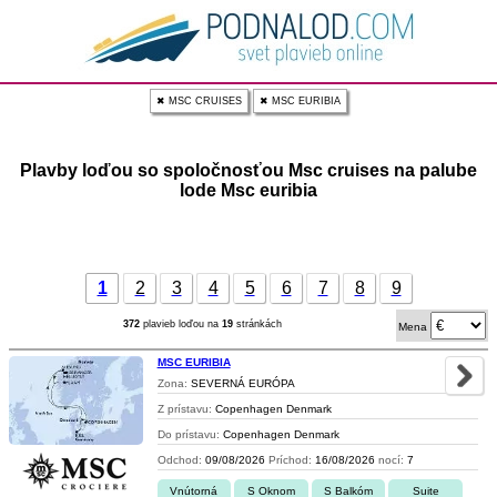
✖ MSC CRUISES
✖ MSC EURIBIA
Plavby loďou so spoločnosťou Msc cruises na palube
lode Msc euribia
1
2
3
4
5
6
7
8
9
372
plavieb loďou na
19
stránkách
Mena
MSC EURIBIA
Zona:
SEVERNÁ EURÓPA
Z prístavu:
Copenhagen Denmark
Do prístavu:
Copenhagen Denmark
Odchod:
09/08/2026
Príchod:
16/08/2026
nocí:
7
Vnútorná
S Oknom
S Balkóm
Suite