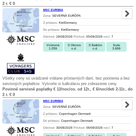
2 r. € 0
MSC EURIBIA
Zona:
SEVERNÁ EURÓPA
Z prístavu:
KielGermany
Do prístavu:
KielGermany
Odchod:
29/08/2026
Príchod:
05/09/2026
nocí:
7
Vnútorná
S Oknom
S Balkóm
Suite
1.059
n.d.
n.d.
3.669
Všetky ceny sú uvádzané vrátane prístavných daní, bez poistenia a bez
servisných poplatkov. Vytvorte si kalkuláciu pre zobrazenie ceny.
Povinné servisné poplatky € 12/noc/os. od 12r., € 6/noc/deti 2-11r., do
2 r. € 0
MSC EURIBIA
Zona:
SEVERNÁ EURÓPA
Z prístavu:
Copenhagen Denmark
Do prístavu:
Copenhagen Denmark
Odchod:
30/08/2026
Príchod:
06/09/2026
nocí:
7