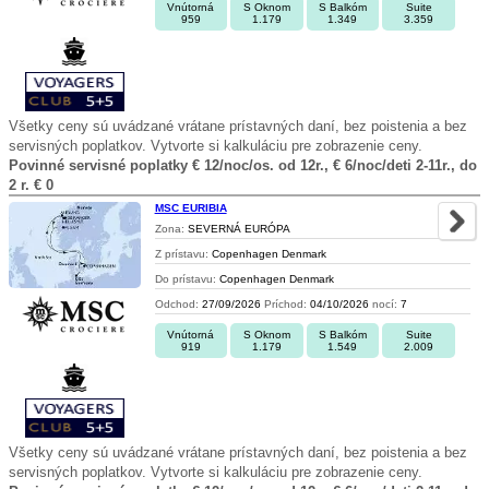
Vnútorná
S Oknom
S Balkóm
Suite
959
1.179
1.349
3.359
Všetky ceny sú uvádzané vrátane prístavných daní, bez poistenia a bez
servisných poplatkov. Vytvorte si kalkuláciu pre zobrazenie ceny.
Povinné servisné poplatky € 12/noc/os. od 12r., € 6/noc/deti 2-11r., do
2 r. € 0
MSC EURIBIA
Zona:
SEVERNÁ EURÓPA
Z prístavu:
Copenhagen Denmark
Do prístavu:
Copenhagen Denmark
Odchod:
27/09/2026
Príchod:
04/10/2026
nocí:
7
Vnútorná
S Oknom
S Balkóm
Suite
919
1.179
1.549
2.009
Všetky ceny sú uvádzané vrátane prístavných daní, bez poistenia a bez
servisných poplatkov. Vytvorte si kalkuláciu pre zobrazenie ceny.