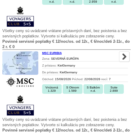
n.d.
n.d.
2.959
n.d.
Všetky ceny sú uvádzané vrátane prístavných daní, bez poistenia a bez
servisných poplatkov. Vytvorte si kalkuláciu pre zobrazenie ceny.
Povinné servisné poplatky € 12/noc/os. od 12r., € 6/noc/deti 2-11r., do
2 r. € 0
MSC EURIBIA
Zona:
SEVERNÁ EURÓPA
Z prístavu:
KielGermany
Do prístavu:
KielGermany
Odchod:
15/08/2026
Príchod:
22/08/2026
nocí:
7
Vnútorná
S Oknom
S Balkóm
Suite
1.329
1.589
n.d.
2.899
Všetky ceny sú uvádzané vrátane prístavných daní, bez poistenia a bez
servisných poplatkov. Vytvorte si kalkuláciu pre zobrazenie ceny.
Povinné servisné poplatky € 12/noc/os. od 12r., € 6/noc/deti 2-11r., do