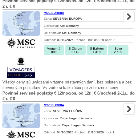
Povinné servisné poplatky € 12/noc/os. od 12r., € 6/noc/deti 2-11r., do
2 r. € 0
MSC EURIBIA
Zona:
SEVERNÁ EURÓPA
Z prístavu:
Kiel Germany
Do prístavu:
Kiel Germany
Odchod:
03/10/2026
Príchod:
10/10/2026
nocí:
7
Vnútorná
S Oknom
S Balkóm
Suite
899
1.149
1.319
2.509
Všetky ceny sú uvádzané vrátane prístavných daní, bez poistenia a bez
servisných poplatkov. Vytvorte si kalkuláciu pre zobrazenie ceny.
Povinné servisné poplatky € 12/noc/os. od 12r., € 6/noc/deti 2-11r., do
2 r. € 0
MSC EURIBIA
Zona:
SEVERNÁ EURÓPA
Z prístavu:
Copenhagen Denmark
Do prístavu:
Copenhagen Denmark
Odchod:
04/10/2026
Príchod:
11/10/2026
nocí:
7