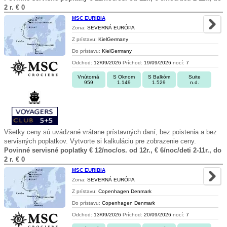
2 r. € 0
MSC EURIBIA
Zona:
SEVERNÁ EURÓPA
Z prístavu:
KielGermany
Do prístavu:
KielGermany
Odchod:
12/09/2026
Príchod:
19/09/2026
nocí:
7
Vnútorná
S Oknom
S Balkóm
Suite
959
1.149
1.529
n.d.
Všetky ceny sú uvádzané vrátane prístavných daní, bez poistenia a bez
servisných poplatkov. Vytvorte si kalkuláciu pre zobrazenie ceny.
Povinné servisné poplatky € 12/noc/os. od 12r., € 6/noc/deti 2-11r., do
2 r. € 0
MSC EURIBIA
Zona:
SEVERNÁ EURÓPA
Z prístavu:
Copenhagen Denmark
Do prístavu:
Copenhagen Denmark
Odchod:
13/09/2026
Príchod:
20/09/2026
nocí:
7