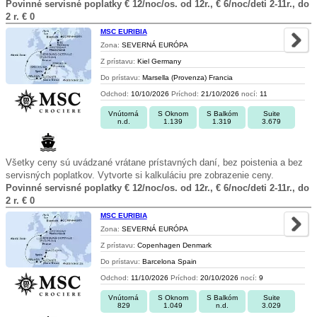
Povinné servisné poplatky € 12/noc/os. od 12r., € 6/noc/deti 2-11r., do
2 r. € 0
MSC EURIBIA
Zona:
SEVERNÁ EURÓPA
Z prístavu:
Kiel Germany
Do prístavu:
Marsella (Provenza) Francia
Odchod:
10/10/2026
Príchod:
21/10/2026
nocí:
11
Vnútorná
S Oknom
S Balkóm
Suite
n.d.
1.139
1.319
3.679
Všetky ceny sú uvádzané vrátane prístavných daní, bez poistenia a bez
servisných poplatkov. Vytvorte si kalkuláciu pre zobrazenie ceny.
Povinné servisné poplatky € 12/noc/os. od 12r., € 6/noc/deti 2-11r., do
2 r. € 0
MSC EURIBIA
Zona:
SEVERNÁ EURÓPA
Z prístavu:
Copenhagen Denmark
Do prístavu:
Barcelona Spain
Odchod:
11/10/2026
Príchod:
20/10/2026
nocí:
9
Vnútorná
S Oknom
S Balkóm
Suite
829
1.049
n.d.
3.029