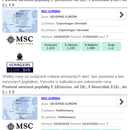
2 r. € 0
MSC EURIBIA
Zona:
SEVERNÁ EURÓPA
Z prístavu:
Copenhagen Denmark
Do prístavu:
Copenhagen Denmark
Odchod:
20/09/2026
Príchod:
27/09/2026
nocí:
7
Vnútorná
S Oknom
S Balkóm
Suite
1.019
1.229
1.689
n.d.
Všetky ceny sú uvádzané vrátane prístavných daní, bez poistenia a bez
servisných poplatkov. Vytvorte si kalkuláciu pre zobrazenie ceny.
Povinné servisné poplatky € 12/noc/os. od 12r., € 6/noc/deti 2-11r., do
2 r. € 0
MSC EURIBIA
Zona:
SEVERNÁ EURÓPA
Z prístavu:
KielGermany
Do prístavu:
KielGermany
Odchod:
26/09/2026
Príchod:
03/10/2026
nocí:
7