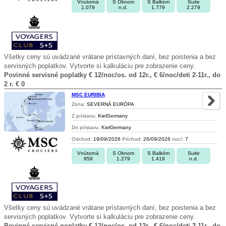
Vnútorná
S Oknom
S Balkóm
Suite
1.079
n.d.
1.779
2.279
Všetky ceny sú uvádzané vrátane prístavných daní, bez poistenia a bez
servisných poplatkov. Vytvorte si kalkuláciu pre zobrazenie ceny.
Povinné servisné poplatky € 12/noc/os. od 12r., € 6/noc/deti 2-11r., do
2 r. € 0
MSC EURIBIA
Zona:
SEVERNÁ EURÓPA
Z prístavu:
KielGermany
Do prístavu:
KielGermany
Odchod:
19/09/2026
Príchod:
26/09/2026
nocí:
7
Vnútorná
S Oknom
S Balkóm
Suite
959
1.279
1.419
n.d.
Všetky ceny sú uvádzané vrátane prístavných daní, bez poistenia a bez
servisných poplatkov. Vytvorte si kalkuláciu pre zobrazenie ceny.
Povinné servisné poplatky € 12/noc/os. od 12r., € 6/noc/deti 2-11r., do