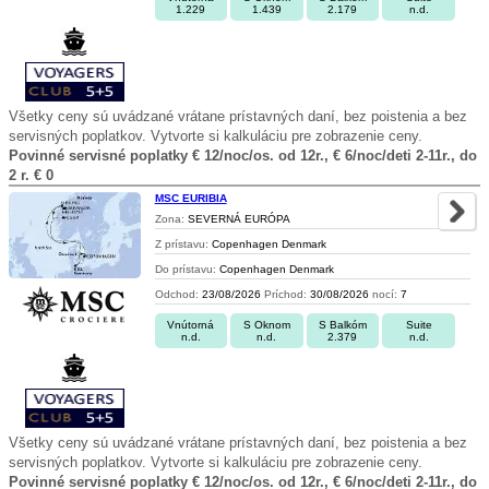
1.229
1.439
2.179
n.d.
Všetky ceny sú uvádzané vrátane prístavných daní, bez poistenia a bez
servisných poplatkov. Vytvorte si kalkuláciu pre zobrazenie ceny.
Povinné servisné poplatky € 12/noc/os. od 12r., € 6/noc/deti 2-11r., do
2 r. € 0
MSC EURIBIA
Zona:
SEVERNÁ EURÓPA
Z prístavu:
Copenhagen Denmark
Do prístavu:
Copenhagen Denmark
Odchod:
23/08/2026
Príchod:
30/08/2026
nocí:
7
Vnútorná
S Oknom
S Balkóm
Suite
n.d.
n.d.
2.379
n.d.
Všetky ceny sú uvádzané vrátane prístavných daní, bez poistenia a bez
servisných poplatkov. Vytvorte si kalkuláciu pre zobrazenie ceny.
Povinné servisné poplatky € 12/noc/os. od 12r., € 6/noc/deti 2-11r., do