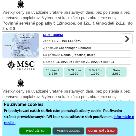
Všetky ceny sú uvádzané vrátane prístavných daní, bez poistenia a bez
servisných poplatkov. Vytvorte si kalkuláciu pre zobrazenie ceny.
Povinné servisné poplatky € 12/noc/os. od 12r., € 6/noc/deti 2-11r., do
2 r. € 0
MSC EURIBIA
Zona:
SEVERNÁ EURÓPA
Z prístavu:
Copenhagen Denmark
Do prístavu:
Genua (Portofino) Italien
Odchod:
11/10/2026
Príchod:
22/10/2026
nocí:
11
Vnútorná
S Oknom
S Balkóm
Suite
1.249
1.379
1.779
2.669
Všetky ceny sú uvádzané vrátane prístavných daní, bez poistenia a bez
servisných poplatkov. Vytvorte si kalkuláciu pre zobrazenie ceny.
Povinné servisné poplatky € 12/noc/os. od 12r., € 6/noc/deti 2-11r., do
Používame cookies
2 r. € 0
Pri poskytovaní našich služieb nám pomáhajú súbory cookie. Používaním
stránok prevádzkovaných iWi tour s.r.o. súhlasíte s ich používaním.
Informácie o
1
2
3
4
5
6
7
8
9
cookie.
372
plavieb loďou na
19
stránkách
PRIJAŤ VŠETKO
VYBERTE COOKIES
ODMIETNÚŤ VŠETKO