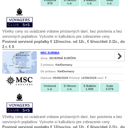
Vnútorná
S Oknom
S Balkóm
Suite
979
n.d.
n.d.
n.d.
Všetky ceny sú uvádzané vrátane prístavných daní, bez poistenia a bez
servisných poplatkov. Vytvorte si kalkuláciu pre zobrazenie ceny.
Povinné servisné poplatky € 12/noc/os. od 12r., € 6/noc/deti 2-11r., do
2 r. € 0
MSC EURIBIA
Zona:
SEVERNÁ EURÓPA
Z prístavu:
KielGermany
Do prístavu:
KielGermany
Odchod:
05/09/2026
Príchod:
12/09/2026
nocí:
7
Vnútorná
S Oknom
S Balkóm
Suite
n.d.
n.d.
1.609
3.079
Všetky ceny sú uvádzané vrátane prístavných daní, bez poistenia a bez
servisných poplatkov. Vytvorte si kalkuláciu pre zobrazenie ceny.
Povinné servisné poplatky € 12/noc/os. od 12r., € 6/noc/deti 2-11r., do