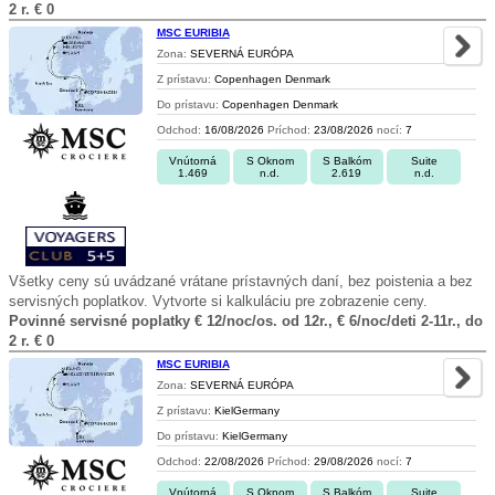
2 r. € 0
MSC EURIBIA
Zona:
SEVERNÁ EURÓPA
Z prístavu:
Copenhagen Denmark
Do prístavu:
Copenhagen Denmark
Odchod:
16/08/2026
Príchod:
23/08/2026
nocí:
7
Vnútorná
S Oknom
S Balkóm
Suite
1.469
n.d.
2.619
n.d.
Všetky ceny sú uvádzané vrátane prístavných daní, bez poistenia a bez
servisných poplatkov. Vytvorte si kalkuláciu pre zobrazenie ceny.
Povinné servisné poplatky € 12/noc/os. od 12r., € 6/noc/deti 2-11r., do
2 r. € 0
MSC EURIBIA
Zona:
SEVERNÁ EURÓPA
Z prístavu:
KielGermany
Do prístavu:
KielGermany
Odchod:
22/08/2026
Príchod:
29/08/2026
nocí:
7
Vnútorná
S Oknom
S Balkóm
Suite