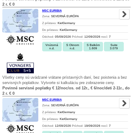
2 r. € 0
MSC EURIBIA
Zona:
SEVERNÁ EURÓPA
Z prístavu:
KielGermany
Do prístavu:
KielGermany
Odchod:
05/09/2026
Príchod:
12/09/2026
nocí:
7
Vnútorná
S Oknom
S Balkóm
Suite
n.d.
n.d.
1.609
3.079
Všetky ceny sú uvádzané vrátane prístavných daní, bez poistenia a bez
servisných poplatkov. Vytvorte si kalkuláciu pre zobrazenie ceny.
Povinné servisné poplatky € 12/noc/os. od 12r., € 6/noc/deti 2-11r., do
2 r. € 0
MSC EURIBIA
Zona:
SEVERNÁ EURÓPA
Z prístavu:
KielGermany
Do prístavu:
KielGermany
Odchod:
12/09/2026
Príchod:
19/09/2026
nocí:
7