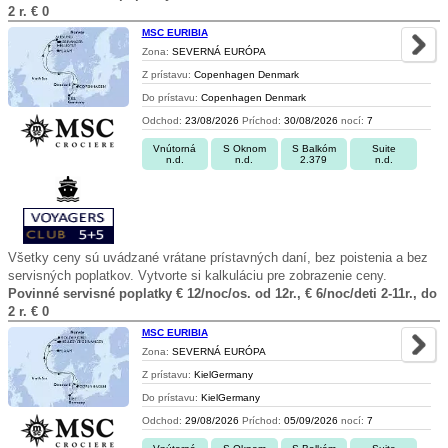
2 r. € 0
MSC EURIBIA
Zona:
SEVERNÁ EURÓPA
Z prístavu:
Copenhagen Denmark
Do prístavu:
Copenhagen Denmark
Odchod:
23/08/2026
Príchod:
30/08/2026
nocí:
7
Vnútorná
S Oknom
S Balkóm
Suite
n.d.
n.d.
2.379
n.d.
Všetky ceny sú uvádzané vrátane prístavných daní, bez poistenia a bez
servisných poplatkov. Vytvorte si kalkuláciu pre zobrazenie ceny.
Povinné servisné poplatky € 12/noc/os. od 12r., € 6/noc/deti 2-11r., do
2 r. € 0
MSC EURIBIA
Zona:
SEVERNÁ EURÓPA
Z prístavu:
KielGermany
Do prístavu:
KielGermany
Odchod:
29/08/2026
Príchod:
05/09/2026
nocí:
7