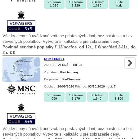
Vnútorná
S Oknom
S Balkóm
Suite
1.019
1.229
1.689
n.d.
Všetky ceny sú uvádzané vrátane prístavných daní, bez poistenia a bez
servisných poplatkov. Vytvorte si kalkuláciu pre zobrazenie ceny.
Povinné servisné poplatky € 12/noc/os. od 12r., € 6/noc/deti 2-11r., do
2 r. € 0
MSC EURIBIA
Zona:
SEVERNÁ EURÓPA
Z prístavu:
KielGermany
Do prístavu:
KielGermany
Odchod:
26/09/2026
Príchod:
03/10/2026
nocí:
7
Vnútorná
S Oknom
S Balkóm
Suite
959
1.179
1.349
3.359
Všetky ceny sú uvádzané vrátane prístavných daní, bez poistenia a bez
servisných poplatkov. Vytvorte si kalkuláciu pre zobrazenie ceny.