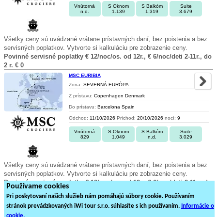
Vnútorná
S Oknom
S Balkóm
Suite
n.d.
1.139
1.319
3.679
Všetky ceny sú uvádzané vrátane prístavných daní, bez poistenia a bez
servisných poplatkov. Vytvorte si kalkuláciu pre zobrazenie ceny.
Povinné servisné poplatky € 12/noc/os. od 12r., € 6/noc/deti 2-11r., do
2 r. € 0
MSC EURIBIA
Zona:
SEVERNÁ EURÓPA
Z prístavu:
Copenhagen Denmark
Do prístavu:
Barcelona Spain
Odchod:
11/10/2026
Príchod:
20/10/2026
nocí:
9
Vnútorná
S Oknom
S Balkóm
Suite
829
1.049
n.d.
3.029
Všetky ceny sú uvádzané vrátane prístavných daní, bez poistenia a bez
servisných poplatkov. Vytvorte si kalkuláciu pre zobrazenie ceny.
Povinné servisné poplatky € 12/noc/os. od 12r., € 6/noc/deti 2-11r., do
Používame cookies
2 r. € 0
Pri poskytovaní našich služieb nám pomáhajú súbory cookie. Používaním
stránok prevádzkovaných iWi tour s.r.o. súhlasíte s ich používaním.
Informácie o
1
2
3
4
5
6
7
8
9
cookie.