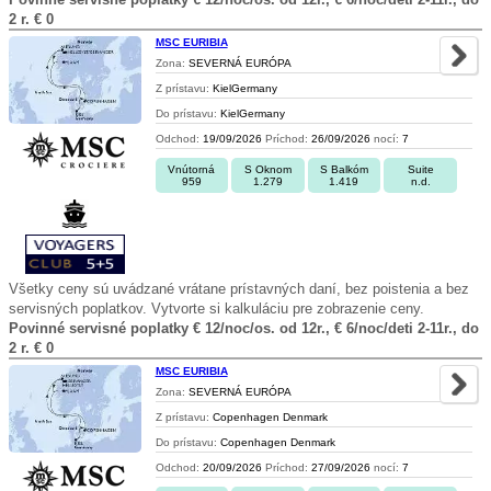
2 r. € 0
MSC EURIBIA
Zona:
SEVERNÁ EURÓPA
Z prístavu:
KielGermany
Do prístavu:
KielGermany
Odchod:
19/09/2026
Príchod:
26/09/2026
nocí:
7
Vnútorná
S Oknom
S Balkóm
Suite
959
1.279
1.419
n.d.
Všetky ceny sú uvádzané vrátane prístavných daní, bez poistenia a bez
servisných poplatkov. Vytvorte si kalkuláciu pre zobrazenie ceny.
Povinné servisné poplatky € 12/noc/os. od 12r., € 6/noc/deti 2-11r., do
2 r. € 0
MSC EURIBIA
Zona:
SEVERNÁ EURÓPA
Z prístavu:
Copenhagen Denmark
Do prístavu:
Copenhagen Denmark
Odchod:
20/09/2026
Príchod:
27/09/2026
nocí:
7