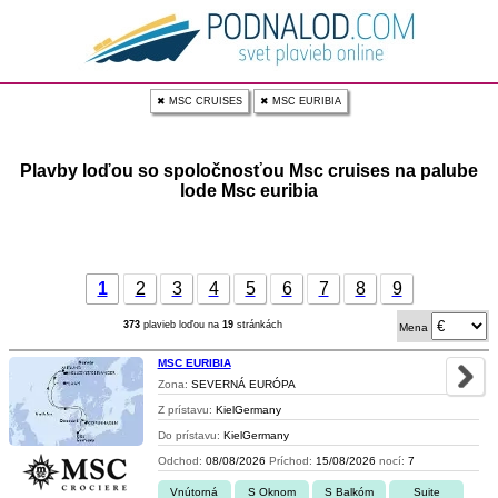
✖ MSC CRUISES
✖ MSC EURIBIA
Plavby loďou so spoločnosťou Msc cruises na palube
lode Msc euribia
1
2
3
4
5
6
7
8
9
373
plavieb loďou na
19
stránkách
Mena
MSC EURIBIA
Zona:
SEVERNÁ EURÓPA
Z prístavu:
KielGermany
Do prístavu:
KielGermany
Odchod:
08/08/2026
Príchod:
15/08/2026
nocí:
7
Vnútorná
S Oknom
S Balkóm
Suite