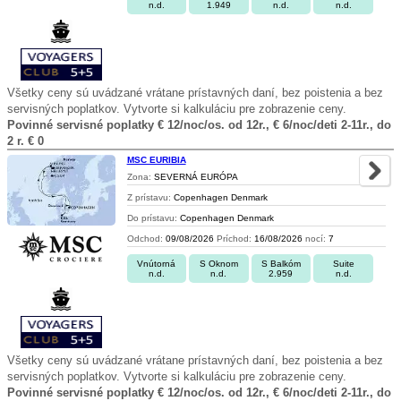
n.d.
1.949
n.d.
n.d.
Všetky ceny sú uvádzané vrátane prístavných daní, bez poistenia a bez
servisných poplatkov. Vytvorte si kalkuláciu pre zobrazenie ceny.
Povinné servisné poplatky € 12/noc/os. od 12r., € 6/noc/deti 2-11r., do
2 r. € 0
MSC EURIBIA
Zona:
SEVERNÁ EURÓPA
Z prístavu:
Copenhagen Denmark
Do prístavu:
Copenhagen Denmark
Odchod:
09/08/2026
Príchod:
16/08/2026
nocí:
7
Vnútorná
S Oknom
S Balkóm
Suite
n.d.
n.d.
2.959
n.d.
Všetky ceny sú uvádzané vrátane prístavných daní, bez poistenia a bez
servisných poplatkov. Vytvorte si kalkuláciu pre zobrazenie ceny.
Povinné servisné poplatky € 12/noc/os. od 12r., € 6/noc/deti 2-11r., do