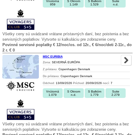
Vnútorná
S Oknom
S Balkóm
Suite
959
1.149
1.529
n.d.
Všetky ceny sú uvádzané vrátane prístavných daní, bez poistenia a bez
servisných poplatkov. Vytvorte si kalkuláciu pre zobrazenie ceny.
Povinné servisné poplatky € 12/noc/os. od 12r., € 6/noc/deti 2-11r., do
2 r. € 0
MSC EURIBIA
Zona:
SEVERNÁ EURÓPA
Z prístavu:
Copenhagen Denmark
Do prístavu:
Copenhagen Denmark
Odchod:
13/09/2026
Príchod:
20/09/2026
nocí:
7
Vnútorná
S Oknom
S Balkóm
Suite
1.079
n.d.
1.779
2.279
Všetky ceny sú uvádzané vrátane prístavných daní, bez poistenia a bez
servisných poplatkov. Vytvorte si kalkuláciu pre zobrazenie ceny.
Povinné servisné poplatky € 12/noc/os. od 12r., € 6/noc/deti 2-11r., do