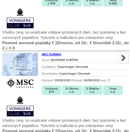
Vnútorná
S Oknom
S Balkóm
Suite
1.059
n.d.
n.d.
3.669
Všetky ceny sú uvádzané vrátane prístavných daní, bez poistenia a bez
servisných poplatkov. Vytvorte si kalkuláciu pre zobrazenie ceny.
Povinné servisné poplatky € 12/noc/os. od 12r., € 6/noc/deti 2-11r., do
2 r. € 0
MSC EURIBIA
Zona:
SEVERNÁ EURÓPA
Z prístavu:
Copenhagen Denmark
Do prístavu:
Copenhagen Denmark
Odchod:
30/08/2026
Príchod:
06/09/2026
nocí:
7
Vnútorná
S Oknom
S Balkóm
Suite
979
n.d.
n.d.
n.d.
Všetky ceny sú uvádzané vrátane prístavných daní, bez poistenia a bez
servisných poplatkov. Vytvorte si kalkuláciu pre zobrazenie ceny.
Povinné servisné poplatky € 12/noc/os. od 12r., € 6/noc/deti 2-11r., do