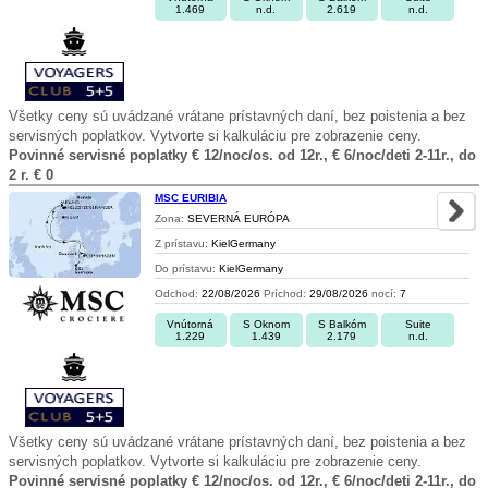
1.469
n.d.
2.619
n.d.
Všetky ceny sú uvádzané vrátane prístavných daní, bez poistenia a bez
servisných poplatkov. Vytvorte si kalkuláciu pre zobrazenie ceny.
Povinné servisné poplatky € 12/noc/os. od 12r., € 6/noc/deti 2-11r., do
2 r. € 0
MSC EURIBIA
Zona:
SEVERNÁ EURÓPA
Z prístavu:
KielGermany
Do prístavu:
KielGermany
Odchod:
22/08/2026
Príchod:
29/08/2026
nocí:
7
Vnútorná
S Oknom
S Balkóm
Suite
1.229
1.439
2.179
n.d.
Všetky ceny sú uvádzané vrátane prístavných daní, bez poistenia a bez
servisných poplatkov. Vytvorte si kalkuláciu pre zobrazenie ceny.
Povinné servisné poplatky € 12/noc/os. od 12r., € 6/noc/deti 2-11r., do