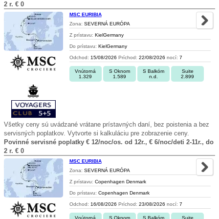
2 r. € 0
MSC EURIBIA
Zona:
SEVERNÁ EURÓPA
Z prístavu:
KielGermany
Do prístavu:
KielGermany
Odchod:
15/08/2026
Príchod:
22/08/2026
nocí:
7
Vnútorná
S Oknom
S Balkóm
Suite
1.329
1.589
n.d.
2.899
Všetky ceny sú uvádzané vrátane prístavných daní, bez poistenia a bez
servisných poplatkov. Vytvorte si kalkuláciu pre zobrazenie ceny.
Povinné servisné poplatky € 12/noc/os. od 12r., € 6/noc/deti 2-11r., do
2 r. € 0
MSC EURIBIA
Zona:
SEVERNÁ EURÓPA
Z prístavu:
Copenhagen Denmark
Do prístavu:
Copenhagen Denmark
Odchod:
16/08/2026
Príchod:
23/08/2026
nocí:
7
Vnútorná
S Oknom
S Balkóm
Suite