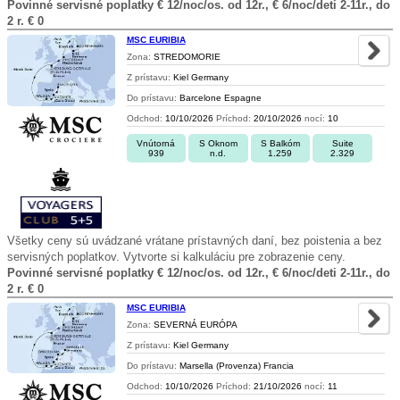
Povinné servisné poplatky € 12/noc/os. od 12r., € 6/noc/deti 2-11r., do
2 r. € 0
MSC EURIBIA
Zona:
STREDOMORIE
Z prístavu:
Kiel Germany
Do prístavu:
Barcelone Espagne
Odchod:
10/10/2026
Príchod:
20/10/2026
nocí:
10
Vnútorná
S Oknom
S Balkóm
Suite
939
n.d.
1.259
2.329
Všetky ceny sú uvádzané vrátane prístavných daní, bez poistenia a bez
servisných poplatkov. Vytvorte si kalkuláciu pre zobrazenie ceny.
Povinné servisné poplatky € 12/noc/os. od 12r., € 6/noc/deti 2-11r., do
2 r. € 0
MSC EURIBIA
Zona:
SEVERNÁ EURÓPA
Z prístavu:
Kiel Germany
Do prístavu:
Marsella (Provenza) Francia
Odchod:
10/10/2026
Príchod:
21/10/2026
nocí:
11