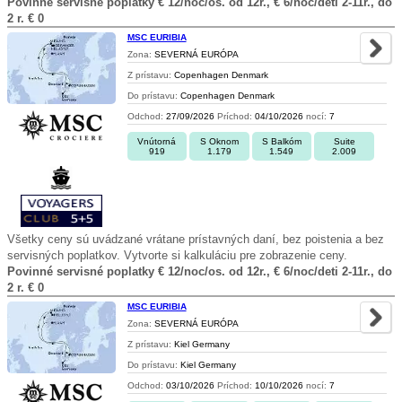
Povinné servisné poplatky € 12/noc/os. od 12r., € 6/noc/deti 2-11r., do
2 r. € 0
MSC EURIBIA
Zona:
SEVERNÁ EURÓPA
Z prístavu:
Copenhagen Denmark
Do prístavu:
Copenhagen Denmark
Odchod:
27/09/2026
Príchod:
04/10/2026
nocí:
7
Vnútorná
S Oknom
S Balkóm
Suite
919
1.179
1.549
2.009
Všetky ceny sú uvádzané vrátane prístavných daní, bez poistenia a bez
servisných poplatkov. Vytvorte si kalkuláciu pre zobrazenie ceny.
Povinné servisné poplatky € 12/noc/os. od 12r., € 6/noc/deti 2-11r., do
2 r. € 0
MSC EURIBIA
Zona:
SEVERNÁ EURÓPA
Z prístavu:
Kiel Germany
Do prístavu:
Kiel Germany
Odchod:
03/10/2026
Príchod:
10/10/2026
nocí:
7