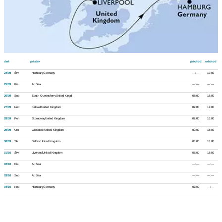
deň
prístav
príchod
odchod
24/09
Štv
HamburgGermany
---:---
19:00
25/09
Pia
At Sea
---:---
---:---
26/09
Sob
South QueensferryUnited Kingd
08:00
18:00
27/09
Ned
KirkwallUnited Kingdom
07:00
17:00
28/09
Pon
StornowayUnited Kingdom
07:00
16:00
29/09
Uto
GreenockUnited Kingdom
09:00
18:00
30/09
Str
BelfastUnited Kingdom
08:00
18:00
01/10
Štv
LiverpoolUnited Kingdom
08:00
18:00
02/10
Pia
At Sea
---:---
---:---
03/10
Sob
At Sea
---:---
---:---
04/10
Ned
HamburgGermany
07:00
---:---