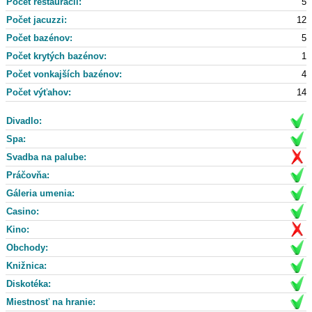
Počet reštaurácii:
5
Počet jacuzzi:
12
Počet bazénov:
5
Počet krytých bazénov:
1
Počet vonkajších bazénov:
4
Počet výťahov:
14
Divadlo:
Spa:
Svadba na palube:
Práčovňa:
Gáleria umenia:
Casino:
Kino:
Obchody:
Knižnica:
Diskotéka:
Miestnosť na hranie: