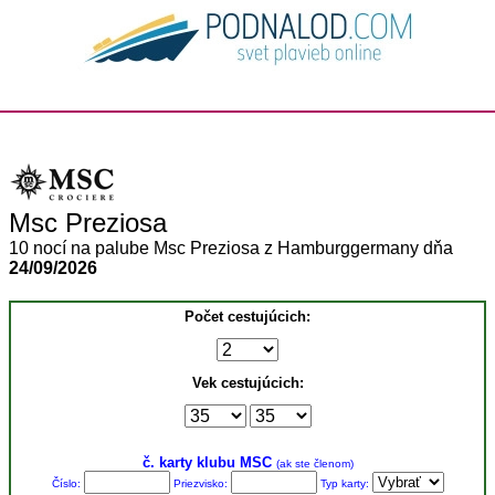
Msc Preziosa
10 nocí na palube Msc Preziosa z Hamburggermany dňa
24/09/2026
Počet cestujúcich:
Vek cestujúcich:
č. karty klubu MSC
(ak ste členom)
Číslo:
Priezvisko:
Typ karty: