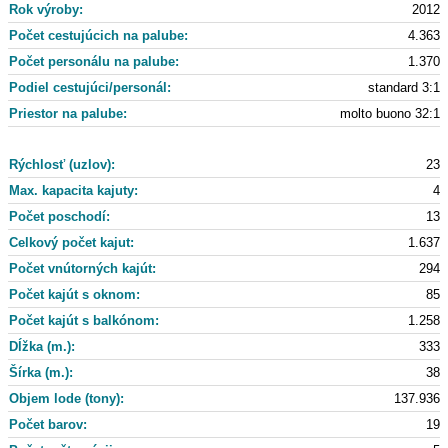
Rok výroby:
2012
Počet cestujúcich na palube:
4.363
Počet personálu na palube:
1.370
Podiel cestujúci/personál:
standard 3:1
Priestor na palube:
molto buono 32:1
Rýchlosť (uzlov):
23
Max. kapacita kajuty:
4
Počet poschodí:
13
Celkový počet kajut:
1.637
Počet vnútorných kajút:
294
Počet kajút s oknom:
85
Počet kajút s balkónom:
1.258
Dĺžka (m.):
333
Šírka (m.):
38
Objem lode (tony):
137.936
Počet barov:
19