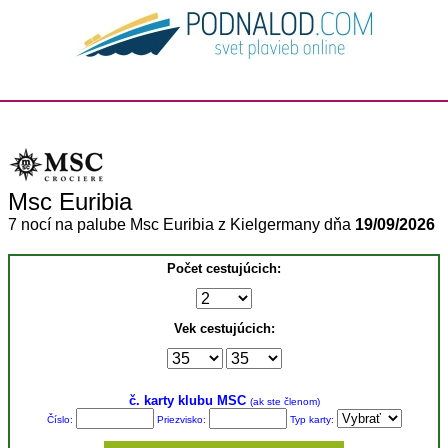
Msc Euribia
7 nocí na palube Msc Euribia z Kielgermany dňa
19/09/2026
Počet cestujúcich:
Vek cestujúcich:
č. karty klubu MSC
(ak ste členom)
Číslo:
Priezvisko:
Typ karty: