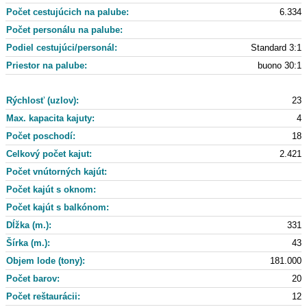
Počet cestujúcich na palube:
6.334
Počet personálu na palube:
Podiel cestujúci/personál:
Standard 3:1
Priestor na palube:
buono 30:1
Rýchlosť (uzlov):
23
Max. kapacita kajuty:
4
Počet poschodí:
18
Celkový počet kajut:
2.421
Počet vnútorných kajút:
Počet kajút s oknom:
Počet kajút s balkónom:
Dĺžka (m.):
331
Šírka (m.):
43
Objem lode (tony):
181.000
Počet barov:
20
Počet reštaurácii:
12