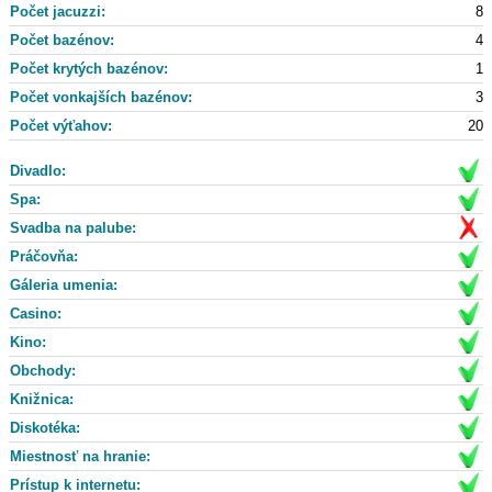
Počet jacuzzi:
8
Počet bazénov:
4
Počet krytých bazénov:
1
Počet vonkajších bazénov:
3
Počet výťahov:
20
Divadlo:
Spa:
Svadba na palube:
Práčovňa:
Gáleria umenia:
Casino:
Kino:
Obchody:
Knižnica:
Diskotéka:
Miestnosť na hranie:
Prístup k internetu: