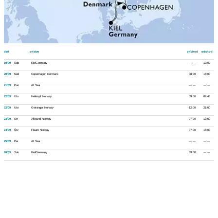
deň
prístav
príchod
odchod
19/09
Sob
KielGermany
---:---
19:00
20/09
Ned
Copenhagen Denmark
08:00
18:00
21/09
Pon
At Sea
---:---
---:---
22/09
Uto
Hellesylt Norway
09:00
09:45
22/09
Uto
Geiranger Norway
12:00
21:00
23/09
Str
Alesund Norway
07:00
17:00
24/09
Štv
Flaam Norway
07:00
18:00
25/09
Pia
At Sea
---:---
---:---
26/09
Sob
KielGermany
09:00
---:---