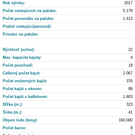
Rok výroby:
2017
Počet cestujúcich na palube:
5.179
Počet personálu na palube:
1.413
Podiel cestujúci/personál:
Priestor na palube:
Rýchlosť (uzlov):
22
Max. kapacita kajuty:
4
Počet poschodí:
18
Celkový počet kajut:
2.067
Počet vnútorných kajút:
376
Počet kajút s oknom:
88
Počet kajút s balkónom:
1.603
Dĺžka (m.):
323
Šírka (m.):
41
Objem lode (tony):
160.000
Počet barov:
8