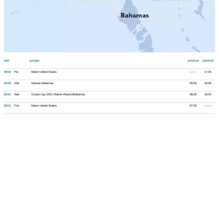
deň
prístav
príchod
odchod
30/10
Pia
Miami United States
---:---
17:00
31/10
Sob
Nassau Bahamas
09:00
18:00
01/11
Ned
Ocean Cay MSC Marine ReserveBahamas
08:00
18:00
02/11
Pon
Miami United States
07:00
---:---