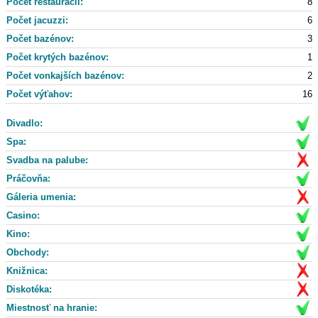
Počet reštaurácii:
8
Počet jacuzzi:
6
Počet bazénov:
3
Počet krytých bazénov:
1
Počet vonkajších bazénov:
2
Počet výťahov:
16
Divadlo:
Spa:
Svadba na palube:
Práčovňa:
Gáleria umenia:
Casino:
Kino:
Obchody:
Knižnica:
Diskotéka:
Miestnosť na hranie: