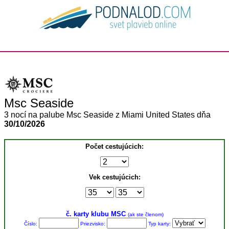
Msc Seaside
3 nocí na palube Msc Seaside z Miami United States dňa
30/10/2026
Počet cestujúcich:
Vek cestujúcich:
č. karty klubu MSC
(ak ste členom)
Číslo:
Priezvisko:
Typ karty: