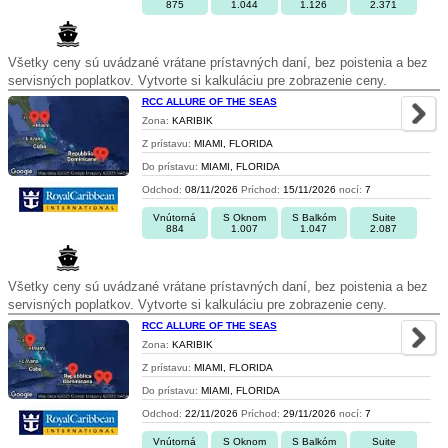
875
1.044
1.126
2.371
Všetky ceny sú uvádzané vrátane prístavných daní, bez poistenia a bez
servisných poplatkov. Vytvorte si kalkuláciu pre zobrazenie ceny.
RCC ALLURE OF THE SEAS
Zona:
KARIBIK
Z prístavu:
MIAMI, FLORIDA
Do prístavu:
MIAMI, FLORIDA
Odchod:
08/11/2026
Príchod:
15/11/2026
nocí:
7
Vnútorná
S Oknom
S Balkóm
Suite
884
1.007
1.047
2.087
Všetky ceny sú uvádzané vrátane prístavných daní, bez poistenia a bez
servisných poplatkov. Vytvorte si kalkuláciu pre zobrazenie ceny.
RCC ALLURE OF THE SEAS
Zona:
KARIBIK
Z prístavu:
MIAMI, FLORIDA
Do prístavu:
MIAMI, FLORIDA
Odchod:
22/11/2026
Príchod:
29/11/2026
nocí:
7
Vnútorná
S Oknom
S Balkóm
Suite