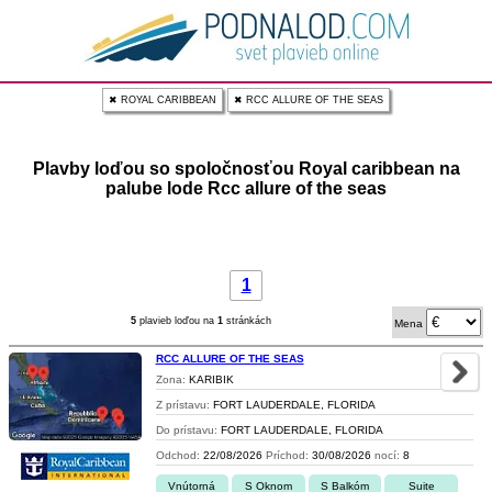
✖ ROYAL CARIBBEAN
✖ RCC ALLURE OF THE SEAS
Plavby loďou so spoločnosťou Royal caribbean na
palube lode Rcc allure of the seas
1
5
plavieb loďou na
1
stránkách
Mena
RCC ALLURE OF THE SEAS
Zona:
KARIBIK
Z prístavu:
FORT LAUDERDALE, FLORIDA
Do prístavu:
FORT LAUDERDALE, FLORIDA
Odchod:
22/08/2026
Príchod:
30/08/2026
nocí:
8
Vnútorná
S Oknom
S Balkóm
Suite