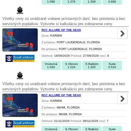
1.088
1.276
1.309
3.686
Všetky ceny sú uvádzané vrátane prístavných daní, bez poistenia a bez
servisných poplatkov. Vytvorte si kalkuláciu pre zobrazenie ceny.
RCC ALLURE OF THE SEAS
Zona:
KARIBIK
Z prístavu:
FORT LAUDERDALE, FLORIDA
Do prístavu:
FORT LAUDERDALE, FLORIDA
Odchod:
19/09/2026
Príchod:
27/09/2026
nocí:
8
Vnútorná
S Oknom
S Balkóm
Suite
1.040
1.224
1.320
3.510
Všetky ceny sú uvádzané vrátane prístavných daní, bez poistenia a bez
servisných poplatkov. Vytvorte si kalkuláciu pre zobrazenie ceny.
RCC ALLURE OF THE SEAS
Zona:
KARIBIK
Z prístavu:
MIAMI, FLORIDA
Do prístavu:
MIAMI, FLORIDA
Odchod:
01/11/2026
Príchod:
08/11/2026
nocí:
7
Vnútorná
S Oknom
S Balkóm
Suite