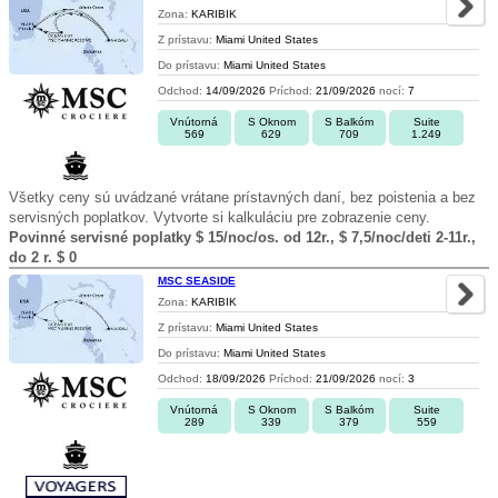
Zona:
KARIBIK
Z prístavu:
Miami United States
Do prístavu:
Miami United States
Odchod:
14/09/2026
Príchod:
21/09/2026
nocí:
7
Vnútorná
S Oknom
S Balkóm
Suite
569
629
709
1.249
Všetky ceny sú uvádzané vrátane prístavných daní, bez poistenia a bez
servisných poplatkov. Vytvorte si kalkuláciu pre zobrazenie ceny.
Povinné servisné poplatky $ 15/noc/os. od 12r., $ 7,5/noc/deti 2-11r.,
do 2 r. $ 0
MSC SEASIDE
Zona:
KARIBIK
Z prístavu:
Miami United States
Do prístavu:
Miami United States
Odchod:
18/09/2026
Príchod:
21/09/2026
nocí:
3
Vnútorná
S Oknom
S Balkóm
Suite
289
339
379
559