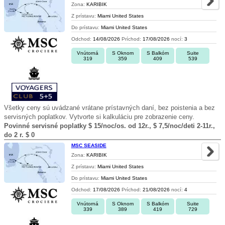
Zona:
KARIBIK
Z prístavu:
Miami United States
Do prístavu:
Miami United States
Odchod:
14/08/2026
Príchod:
17/08/2026
nocí:
3
Vnútorná
S Oknom
S Balkóm
Suite
319
359
409
539
Všetky ceny sú uvádzané vrátane prístavných daní, bez poistenia a bez
servisných poplatkov. Vytvorte si kalkuláciu pre zobrazenie ceny.
Povinné servisné poplatky $ 15/noc/os. od 12r., $ 7,5/noc/deti 2-11r.,
do 2 r. $ 0
MSC SEASIDE
Zona:
KARIBIK
Z prístavu:
Miami United States
Do prístavu:
Miami United States
Odchod:
17/08/2026
Príchod:
21/08/2026
nocí:
4
Vnútorná
S Oknom
S Balkóm
Suite
339
389
419
729