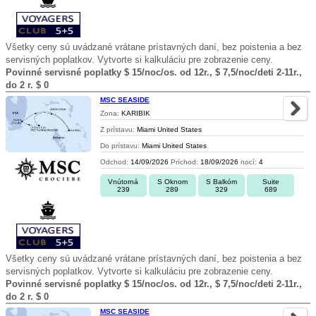
Všetky ceny sú uvádzané vrátane prístavných daní, bez poistenia a bez
servisných poplatkov. Vytvorte si kalkuláciu pre zobrazenie ceny.
Povinné servisné poplatky $ 15/noc/os. od 12r., $ 7,5/noc/deti 2-11r.,
do 2 r. $ 0
MSC SEASIDE
Zona:
KARIBIK
Z prístavu:
Miami United States
Do prístavu:
Miami United States
Odchod:
14/09/2026
Príchod:
18/09/2026
nocí:
4
Vnútorná
S Oknom
S Balkóm
Suite
239
289
329
689
Všetky ceny sú uvádzané vrátane prístavných daní, bez poistenia a bez
servisných poplatkov. Vytvorte si kalkuláciu pre zobrazenie ceny.
Povinné servisné poplatky $ 15/noc/os. od 12r., $ 7,5/noc/deti 2-11r.,
do 2 r. $ 0
MSC SEASIDE