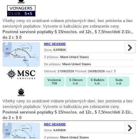
Všetky ceny sú uvádzané vrátane prístavných daní, bez poistenia a bez
servisných poplatkov. Vytvorte si kalkuláciu pre zobrazenie ceny.
Povinné servisné poplatky $ 15/noc/os. od 12r., $ 7,5/noc/deti 2-11r.,
do 2 r. $ 0
MSC SEASIDE
Zona:
KARIBIK
Z prístavu:
Miami United States
Do prístavu:
Miami United States
Odchod:
17/08/2026
Príchod:
24/08/2026
nocí:
7
Vnútorná
S Oknom
S Balkóm
Suite
709
n.d.
n.d.
n.d.
Všetky ceny sú uvádzané vrátane prístavných daní, bez poistenia a bez
servisných poplatkov. Vytvorte si kalkuláciu pre zobrazenie ceny.
Povinné servisné poplatky $ 15/noc/os. od 12r., $ 7,5/noc/deti 2-11r.,
do 2 r. $ 0
MSC SEASIDE
Zona:
KARIBIK
Z prístavu:
Miami United States