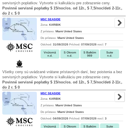
servisných poplatkov. Vytvorte si kalkuláciu pre zobrazenie ceny.
Povinné servisné poplatky $ 15/noc/os. od 12r., $ 7,5/noc/deti 2-11r.,
do 2 r. $ 0
MSC SEASIDE
Zona:
KARIBIK
Z prístavu:
Miami United States
Do prístavu:
Miami United States
Odchod:
31/08/2026
Príchod:
07/09/2026
nocí:
7
Vnútorná
S Oknom
S Balkóm
Suite
n.d.
n.d.
969
n.d.
Všetky ceny sú uvádzané vrátane prístavných daní, bez poistenia a bez
servisných poplatkov. Vytvorte si kalkuláciu pre zobrazenie ceny.
Povinné servisné poplatky $ 15/noc/os. od 12r., $ 7,5/noc/deti 2-11r.,
do 2 r. $ 0
MSC SEASIDE
Zona:
KARIBIK
Z prístavu:
Miami United States
Do prístavu:
Miami United States
Odchod:
04/09/2026
Príchod:
07/09/2026
nocí:
3
Vnútorná
S Oknom
S Balkóm
Suite