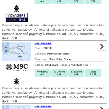
n.d.
479
509
749
Všetky ceny sú uvádzané vrátane prístavných daní, bez poistenia a bez
servisných poplatkov. Vytvorte si kalkuláciu pre zobrazenie ceny.
Povinné servisné poplatky $ 15/noc/os. od 12r., $ 7,5/noc/deti 2-11r.,
do 2 r. $ 0
MSC SEASIDE
Zona:
KARIBIK
Z prístavu:
Miami United States
Do prístavu:
Miami United States
Odchod:
10/08/2026
Príchod:
17/08/2026
nocí:
7
Vnútorná
S Oknom
S Balkóm
Suite
n.d.
n.d.
n.d.
2.439
Všetky ceny sú uvádzané vrátane prístavných daní, bez poistenia a bez
servisných poplatkov. Vytvorte si kalkuláciu pre zobrazenie ceny.
Povinné servisné poplatky $ 15/noc/os. od 12r., $ 7,5/noc/deti 2-11r.,
do 2 r. $ 0
MSC SEASIDE