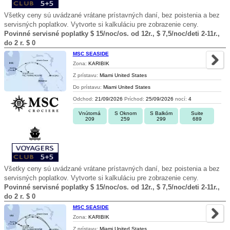
Všetky ceny sú uvádzané vrátane prístavných daní, bez poistenia a bez
servisných poplatkov. Vytvorte si kalkuláciu pre zobrazenie ceny.
Povinné servisné poplatky $ 15/noc/os. od 12r., $ 7,5/noc/deti 2-11r.,
do 2 r. $ 0
MSC SEASIDE
Zona:
KARIBIK
Z prístavu:
Miami United States
Do prístavu:
Miami United States
Odchod:
21/09/2026
Príchod:
25/09/2026
nocí:
4
Vnútorná
S Oknom
S Balkóm
Suite
209
259
299
689
Všetky ceny sú uvádzané vrátane prístavných daní, bez poistenia a bez
servisných poplatkov. Vytvorte si kalkuláciu pre zobrazenie ceny.
Povinné servisné poplatky $ 15/noc/os. od 12r., $ 7,5/noc/deti 2-11r.,
do 2 r. $ 0
MSC SEASIDE
Zona:
KARIBIK
Z prístavu:
Miami United States