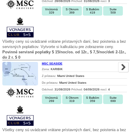
Odchod:
28/08/2026
Príchod:
31/08/2026
nocí:
3
Vnútorná
S Oknom
S Balkóm
Suite
329
369
419
509
Všetky ceny sú uvádzané vrátane prístavných daní, bez poistenia a bez
servisných poplatkov. Vytvorte si kalkuláciu pre zobrazenie ceny.
Povinné servisné poplatky $ 15/noc/os. od 12r., $ 7,5/noc/deti 2-11r.,
do 2 r. $ 0
MSC SEASIDE
Zona:
KARIBIK
Z prístavu:
Miami United States
Do prístavu:
Miami United States
Odchod:
31/08/2026
Príchod:
04/09/2026
nocí:
4
Vnútorná
S Oknom
S Balkóm
Suite
269
319
359
699
Všetky ceny sú uvádzané vrátane prístavných daní, bez poistenia a bez