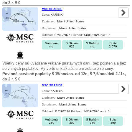
do 2 r. $ 0
MSC SEASIDE
Zona:
KARIBIK
Z prístavu:
Miami United States
Do prístavu:
Miami United States
Odchod:
07/09/2026
Príchod:
14/09/2026
nocí:
7
Vnútorná
S Oknom
S Balkóm
Suite
n.d.
629
n.d.
2.579
Všetky ceny sú uvádzané vrátane prístavných daní, bez poistenia a bez
servisných poplatkov. Vytvorte si kalkuláciu pre zobrazenie ceny.
Povinné servisné poplatky $ 15/noc/os. od 12r., $ 7,5/noc/deti 2-11r.,
do 2 r. $ 0
MSC SEASIDE
Zona:
KARIBIK
Z prístavu:
Miami United States
Do prístavu:
Miami United States
Odchod:
11/09/2026
Príchod:
14/09/2026
nocí:
3
Vnútorná
S Oknom
S Balkóm
Suite
259
309
349
499