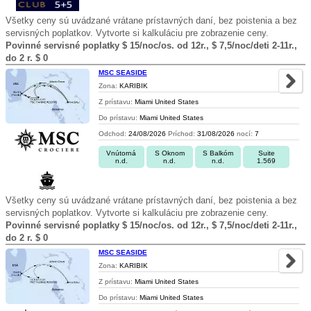
Všetky ceny sú uvádzané vrátane prístavných daní, bez poistenia a bez
servisných poplatkov. Vytvorte si kalkuláciu pre zobrazenie ceny.
Povinné servisné poplatky $ 15/noc/os. od 12r., $ 7,5/noc/deti 2-11r.,
do 2 r. $ 0
MSC SEASIDE
Zona:
KARIBIK
Z prístavu:
Miami United States
Do prístavu:
Miami United States
Odchod:
24/08/2026
Príchod:
31/08/2026
nocí:
7
Vnútorná
S Oknom
S Balkóm
Suite
n.d.
n.d.
n.d.
1.569
Všetky ceny sú uvádzané vrátane prístavných daní, bez poistenia a bez
servisných poplatkov. Vytvorte si kalkuláciu pre zobrazenie ceny.
Povinné servisné poplatky $ 15/noc/os. od 12r., $ 7,5/noc/deti 2-11r.,
do 2 r. $ 0
MSC SEASIDE
Zona:
KARIBIK
Z prístavu:
Miami United States
Do prístavu:
Miami United States