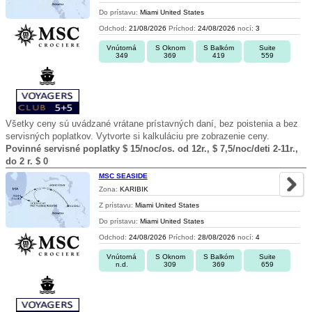
Do prístavu:
Miami United States
Odchod:
21/08/2026
Príchod:
24/08/2026
nocí:
3
Vnútorná
S Oknom
S Balkóm
Suite
349
369
419
559
Všetky ceny sú uvádzané vrátane prístavných daní, bez poistenia a bez
servisných poplatkov. Vytvorte si kalkuláciu pre zobrazenie ceny.
Povinné servisné poplatky $ 15/noc/os. od 12r., $ 7,5/noc/deti 2-11r.,
do 2 r. $ 0
MSC SEASIDE
Zona:
KARIBIK
Z prístavu:
Miami United States
Do prístavu:
Miami United States
Odchod:
24/08/2026
Príchod:
28/08/2026
nocí:
4
Vnútorná
S Oknom
S Balkóm
Suite
n.d.
309
369
659