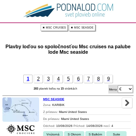
✖ MSC CRUISES
✖ MSC SEASIDE
Plavby loďou so spoločnosťou Msc cruises na palube
lode Msc seaside
1
2
3
4
5
6
7
8
9
283
plavieb loďou na
15
stránkách
Mena
MSC SEASIDE
Zona:
KARIBIK
Z prístavu:
Miami United States
Do prístavu:
Miami United States
Odchod:
10/08/2026
Príchod:
14/08/2026
nocí:
4
Vnútorná
S Oknom
S Balkóm
Suite