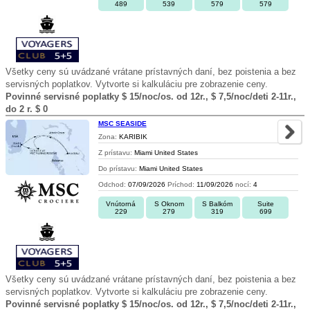
489
539
579
579
Všetky ceny sú uvádzané vrátane prístavných daní, bez poistenia a bez
servisných poplatkov. Vytvorte si kalkuláciu pre zobrazenie ceny.
Povinné servisné poplatky $ 15/noc/os. od 12r., $ 7,5/noc/deti 2-11r.,
do 2 r. $ 0
MSC SEASIDE
Zona:
KARIBIK
Z prístavu:
Miami United States
Do prístavu:
Miami United States
Odchod:
07/09/2026
Príchod:
11/09/2026
nocí:
4
Vnútorná
S Oknom
S Balkóm
Suite
229
279
319
699
Všetky ceny sú uvádzané vrátane prístavných daní, bez poistenia a bez
servisných poplatkov. Vytvorte si kalkuláciu pre zobrazenie ceny.
Povinné servisné poplatky $ 15/noc/os. od 12r., $ 7,5/noc/deti 2-11r.,