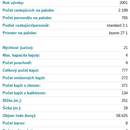
Rok výroby:
2001
Počet cestujúcich na palube:
2.199
Počet personálu na palube:
765
Podiel cestujúci/personál:
standard 3:1
Priestor na palube:
buono 27:1
Rýchlosť (uzlov):
21
Max. kapacita kajuty:
4
Počet poschodí:
9
Celkový počet kajut:
777
Počet vnútorných kajút:
272
Počet kajút s oknom:
371
Počet kajút s balkónom:
134
Dĺžka (m.):
251
Šírka (m.):
29
Objem lode (tony):
58.625
Počet barov:
8