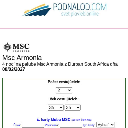
Msc Armonia
4 nocí na palube Msc Armonia z Durban South Africa dňa
08/02/2027
Počet cestujúcich:
Vek cestujúcich:
č. karty klubu MSC
(ak ste členom)
Číslo:
Priezvisko:
Typ karty: