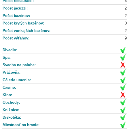
Počet reštaurácii:
4
Počet jacuzzi:
2
Počet bazénov:
2
Počet krytých bazénov:
0
Počet vonkajších bazénov:
2
Počet výťahov:
9
Divadlo:
Spa:
Svadba na palube:
Práčovňa:
Gáleria umenia:
Casino:
Kino:
Obchody:
Knižnica:
Diskotéka:
Miestnosť na hranie: