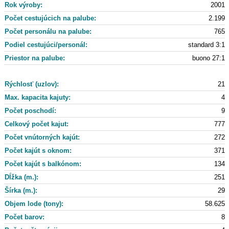
Rok výroby:
2001
Počet cestujúcich na palube:
2.199
Počet personálu na palube:
765
Podiel cestujúci/personál:
standard 3:1
Priestor na palube:
buono 27:1
Rýchlosť (uzlov):
21
Max. kapacita kajuty:
4
Počet poschodí:
9
Celkový počet kajut:
777
Počet vnútorných kajút:
272
Počet kajút s oknom:
371
Počet kajút s balkónom:
134
Dĺžka (m.):
251
Šírka (m.):
29
Objem lode (tony):
58.625
Počet barov:
8