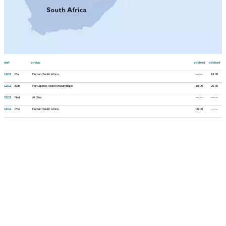
deň
prístav
príchod
odchod
11/12
Pia
Durban South Africa
---:---
14:00
12/12
Sob
Portuguese Island Mozambique
10:00
20:00
13/12
Ned
At Sea
---:---
---:---
14/12
Pon
Durban South Africa
06:00
---:---