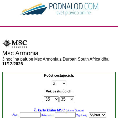
Msc Armonia
3 nocí na palube Msc Armonia z Durban South Africa dňa
11/12/2026
Počet cestujúcich:
Vek cestujúcich:
č. karty klubu MSC
(ak ste členom)
Číslo:
Priezvisko:
Typ karty: