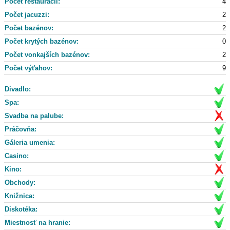
Počet reštaurácii:
4
Počet jacuzzi:
2
Počet bazénov:
2
Počet krytých bazénov:
0
Počet vonkajších bazénov:
2
Počet výťahov:
9
Divadlo:
Spa:
Svadba na palube:
Práčovňa:
Gáleria umenia:
Casino:
Kino:
Obchody:
Knižnica:
Diskotéka:
Miestnosť na hranie: