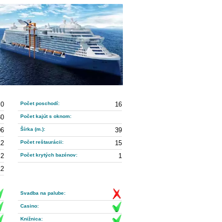
0
Počet poschodí:
16
30
Počet kajút s oknom:
06
Šírka (m.):
39
12
Počet reštaurácii:
15
2
Počet krytých bazénov:
1
12
Svadba na palube:
Casino:
Knižnica: