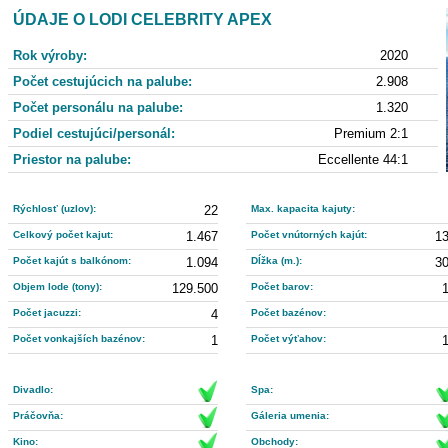
ÚDAJE O LODI CELEBRITY APEX
Rok výroby:
2020
Počet cestujúcich na palube:
2.908
Počet personálu na palube:
1.320
Podiel cestujúci/personál:
Premium 2:1
Priestor na palube:
Eccellente 44:1
Rýchlosť (uzlov):
22
Max. kapacita kajuty:
Celkový počet kajut:
1.467
Počet vnútorných kajút:
1
Počet kajút s balkónom:
1.094
Dĺžka (m.):
3
Objem lode (tony):
129.500
Počet barov:
Počet jacuzzi:
4
Počet bazénov:
Počet vonkajších bazénov:
1
Počet výťahov:
Divadlo:
Spa:
Práčovňa:
Gáleria umenia:
Kino:
Obchody: