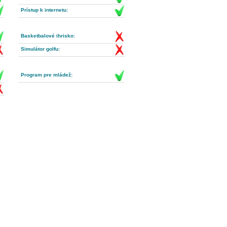
Prístup k internetu:
Basketbalové ihrisko:
Simulátor golfu:
Program pre mládež: