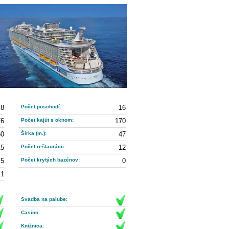
8
Počet poschodí:
16
76
Počet kajút s oknom:
170
60
Šírka (m.):
47
15
Počet reštaurácii:
12
5
Počet krytých bazénov:
0
1
Svadba na palube:
Casino:
Knižnica: