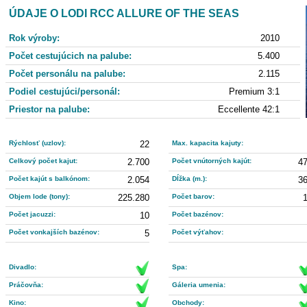
ÚDAJE O LODI RCC ALLURE OF THE SEAS
Rok výroby:
2010
Počet cestujúcich na palube:
5.400
Počet personálu na palube:
2.115
Podiel cestujúci/personál:
Premium 3:1
Priestor na palube:
Eccellente 42:1
Rýchlosť (uzlov):
22
Max. kapacita kajuty:
Celkový počet kajut:
2.700
Počet vnútorných kajút:
4
Počet kajút s balkónom:
2.054
Dĺžka (m.):
3
Objem lode (tony):
225.280
Počet barov:
Počet jacuzzi:
10
Počet bazénov:
Počet vonkajších bazénov:
5
Počet výťahov:
Divadlo:
Spa:
Práčovňa:
Gáleria umenia:
Kino:
Obchody: