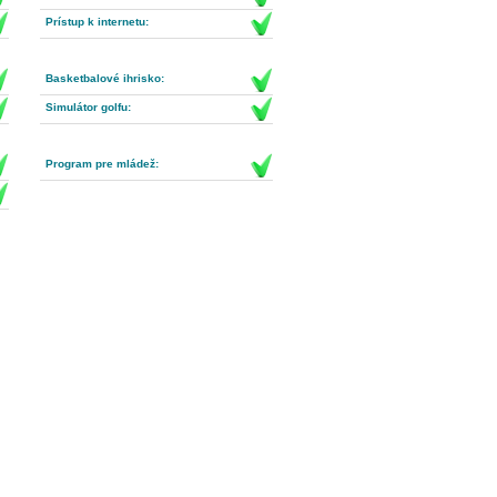
Prístup k internetu:
Basketbalové ihrisko:
Simulátor golfu:
Program pre mládež: